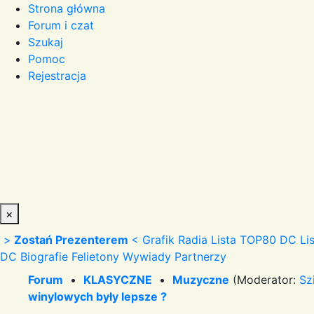
Strona główna
Forum i czat
Szukaj
Pomoc
Rejestracja
×
>
Zostań Prezenterem
<
Grafik Radia
Lista TOP80 DC
Li
DC
Biografie
Felietony
Wywiady
Partnerzy
Forum
•
KLASYCZNE
•
Muzyczne
(Moderator:
Sz
winylowych były lepsze ?