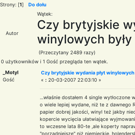
Strony: [
1
]
Do dołu
Wątek:
Czy brytyjskie w
Autor
winylowych były 
(Przeczytany 2489 razy)
0 użytkowników i 1 Gość przegląda ten wątek.
_Motyl
Czy brytyjskie wydania płyt winylowych 
Gość
«
:
20-03-2007 22:03:10 »
...właśnie dostałem 4 single wytłoczone w
o wiele lepiej wydane, niż te z dawnego 
papier dobrej jakości, winyl też jakby niec
kopercie wycięcia ułatwiające wyjmowani
to wczesne lata 80-te ,ale koperty napr
"porządniejsze" niż niemieckie, holendersk