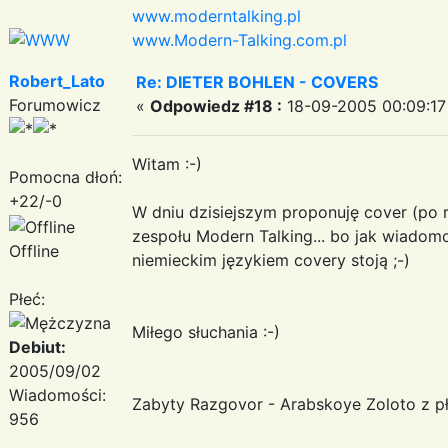
www.moderntalking.pl
www.Modern-Talking.com.pl
Robert_Lato
Re: DIETER BOHLEN - COVERS
Forumowicz
«
Odpowiedz #18 :
18-09-2005 00:09:17
Witam :-)
Pomocna dłoń:
+22/-0
W dniu dzisiejszym proponuję cover (po r
zespołu Modern Talking... bo jak wiadomo 
Offline
niemieckim językiem covery stoją ;-)
Płeć:
Miłego słuchania :-)
Debiut:
2005/09/02
Wiadomości:
Zabyty Razgovor - Arabskoye Zoloto z p
956