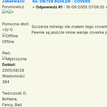
ZabaewaZG
Re: DIETER BOHLEN - COVERS
Forumowicz
«
Odpowiedz #1 :
16-09-2005 07:09:35 
Pomocna dłoń:
Szczerze mówiąc nie znałem tego coverk
+0/-0
Pewnie są jeszcze innne wersje coverka
Offline
Płeć:
Debiut:
2005/08/28
Wiadomości:
384
Twórczość D.
Bohlena,
Fancy, Bad