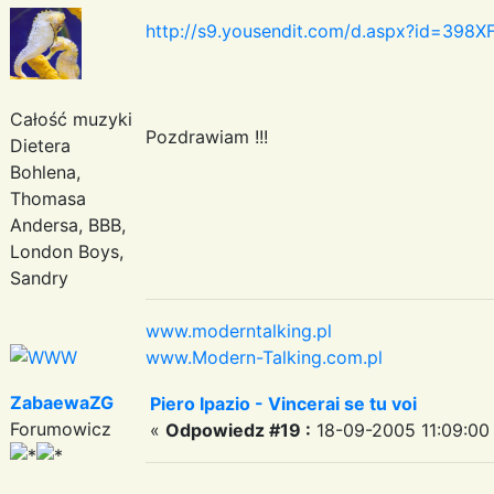
http://s9.yousendit.com/d.aspx?id=3
Całość muzyki
Pozdrawiam !!!
Dietera
Bohlena,
Thomasa
Andersa, BBB,
London Boys,
Sandry
www.moderntalking.pl
www.Modern-Talking.com.pl
ZabaewaZG
Piero Ipazio - Vincerai se tu voi
Forumowicz
«
Odpowiedz #19 :
18-09-2005 11:09:00