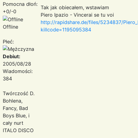
Pomocna dłoń:
Tak jak obiecałem, wstawiam
+0/-0
Piero Ipazio - Vincerai se tu voi
http://rapidshare.de/files/5234837/Piero
Offline
killcode=1195095384
Płeć:
Debiut:
2005/08/28
Wiadomości:
384
Twórczość D.
Bohlena,
Fancy, Bad
Boys Blue, i
cały nurt
ITALO DISCO