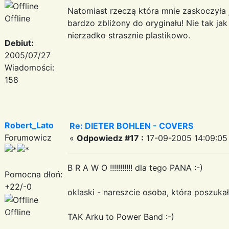
Natomiast rzeczą która mnie zaskoczyła 
Offline
bardzo zbliżony do oryginału! Nie tak j
nierzadko strasznie plastikowo.
Debiut:
2005/07/27
Wiadomości:
158
Robert_Lato
Re: DIETER BOHLEN - COVERS
Forumowicz
«
Odpowiedz #17 :
17-09-2005 14:09:05
B R A W O !!!!!!!!!!! dla tego PANA :-)
Pomocna dłoń:
+22/-0
oklaski - nareszcie osoba, która poszuka
Offline
TAK Arku to Power Band :-)