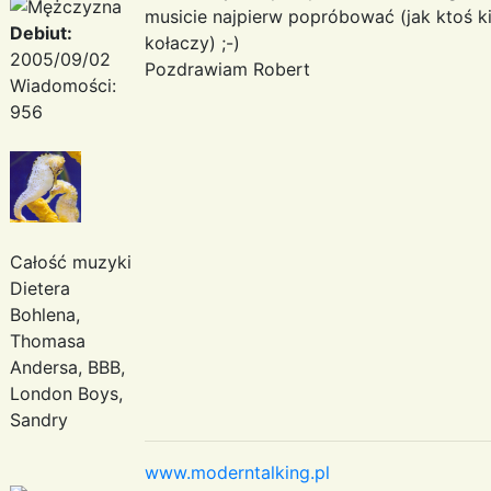
musicie najpierw popróbować (jak ktoś k
Debiut:
kołaczy) ;-)
2005/09/02
Pozdrawiam Robert
Wiadomości:
956
Całość muzyki
Dietera
Bohlena,
Thomasa
Andersa, BBB,
London Boys,
Sandry
www.moderntalking.pl