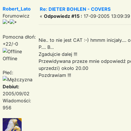
Robert_Lato
Re: DIETER BOHLEN - COVERS
Forumowicz
«
Odpowiedz #15 :
17-09-2005 13:09:39
Pomocna dłoń:
Nie.. to nie jest CAT :-) hmmm inicjały.... o
+22/-0
P.... B...
Zgadujcie dalej !!!
Offline
Przewidywana przeze mnie odpowiedź pojaw
uprzedzi) około 20.00
Płeć:
Pozdrawiam !!!
Debiut:
2005/09/02
Wiadomości:
956