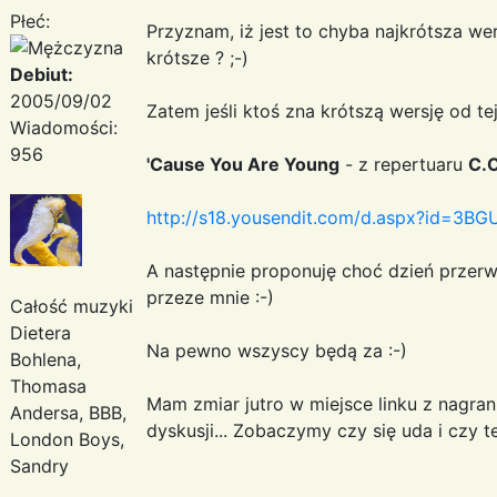
Płeć:
Przyznam, iż jest to chyba najkrótsza we
krótsze ? ;-)
Debiut:
2005/09/02
Zatem jeśli ktoś zna krótszą wersję od tej.
Wiadomości:
956
'Cause You Are Young
- z repertuaru
C.
http://s18.yousendit.com/d.aspx?id=
A następnie proponuję choć dzień prze
przeze mnie :-)
Całość muzyki
Dietera
Na pewno wszyscy będą za :-)
Bohlena,
Thomasa
Mam zmiar jutro w miejsce linku z nagra
Andersa, BBB,
dyskusji... Zobaczymy czy się uda i czy t
London Boys,
Sandry