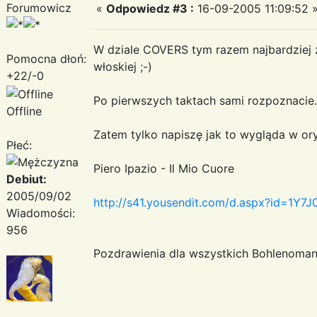
Forumowicz
«
Odpowiedz #3 :
16-09-2005 11:09:52 
W dziale COVERS tym razem najbardziej z
Pomocna dłoń:
włoskiej ;-)
+22/-0
Po pierwszych taktach sami rozpoznacie...
Offline
Zatem tylko napiszę jak to wygląda w oryg
Płeć:
Piero Ipazio - Il Mio Cuore
Debiut:
2005/09/02
http://s41.yousendit.com/d.aspx?id=
Wiadomości:
956
Pozdrawienia dla wszystkich Bohlenomania