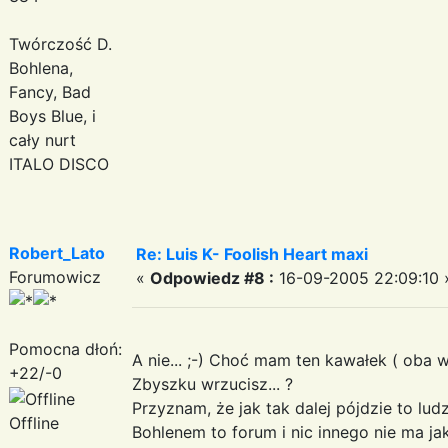
Twórczość D.
Bohlena,
Fancy, Bad
Boys Blue, i
cały nurt
ITALO DISCO
Robert_Lato
Re: Luis K- Foolish Heart maxi
Forumowicz
«
Odpowiedz #8 :
16-09-2005 22:09:10 
Pomocna dłoń:
A nie... ;-) Choć mam ten kawałek ( oba w
+22/-0
Zbyszku wrzucisz... ?
Przyznam, że jak tak dalej pójdzie to lud
Offline
Bohlenem to forum i nic innego nie ma jak 