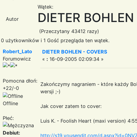
Wątek:
DIETER BOHLEN
Autor
(Przeczytany 43412 razy)
0 użytkowników i 1 Gość przegląda ten wątek.
Robert_Lato
DIETER BOHLEN - COVERS
Forumowicz
«
:
16-09-2005 02:09:34 »
Pomocna dłoń:
Zakończymy nagraniem - które każdy Bohl
+22/-0
wersji ;-)
Offline
Jak cover zatem to cover:
Płeć:
Luis K. - Foolish Heart (maxi version) 4:5
Debiut:
http://s19.yousendit.com/d.aspx?id=