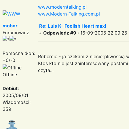
www.moderntalking.pl
www.Modern-Talking.com.pl
mobor
Re: Luis K- Foolish Heart maxi
Forumowicz
«
Odpowiedz #9 :
16-09-2005 22:09:25 
Pomocna dłoń:
Robercie - ja czekam z niecierpliwoscią
+0/-0
Ktos kto nie jest zainteresowany postam
czyta...
Offline
Debiut:
2005/09/01
Wiadomości:
359