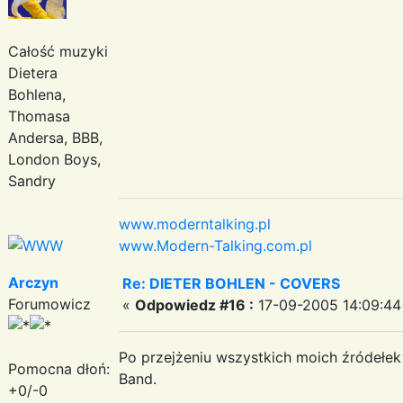
Całość muzyki
Dietera
Bohlena,
Thomasa
Andersa, BBB,
London Boys,
Sandry
www.moderntalking.pl
www.Modern-Talking.com.pl
Arczyn
Re: DIETER BOHLEN - COVERS
Forumowicz
«
Odpowiedz #16 :
17-09-2005 14:09:44
Po przejżeniu wszystkich moich źródełe
Pomocna dłoń:
Band.
+0/-0