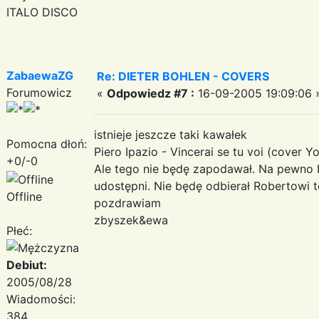
ITALO DISCO
ZabaewaZG
Re: DIETER BOHLEN - COVERS
Forumowicz
«
Odpowiedz #7 :
16-09-2005 19:09:06 
istnieje jeszcze taki kawałek
Pomocna dłoń:
Piero Ipazio - Vincerai se tu voi (cover Yo
+0/-0
Ale tego nie będę zapodawał. Na pewno
udostępni. Nie będę odbierał Robertowi t
Offline
pozdrawiam
zbyszek&ewa
Płeć:
Debiut:
2005/08/28
Wiadomości:
384