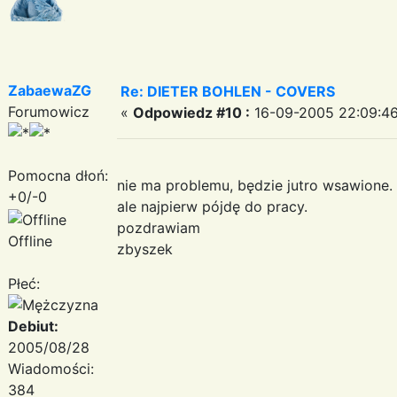
ZabaewaZG
Re: DIETER BOHLEN - COVERS
Forumowicz
«
Odpowiedz #10 :
16-09-2005 22:09:46
Pomocna dłoń:
nie ma problemu, będzie jutro wsawione.
+0/-0
ale najpierw pójdę do pracy.
pozdrawiam
Offline
zbyszek
Płeć:
Debiut:
2005/08/28
Wiadomości:
384