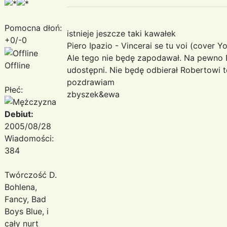
Pomocna dłoń:
istnieje jeszcze taki kawałek
+0/-0
Piero Ipazio - Vincerai se tu voi (cover Yo
Ale tego nie będę zapodawał. Na pewno
Offline
udostępni. Nie będę odbierał Robertowi t
pozdrawiam
Płeć:
zbyszek&ewa
Debiut:
2005/08/28
Wiadomości:
384
Twórczość D.
Bohlena,
Fancy, Bad
Boys Blue, i
cały nurt