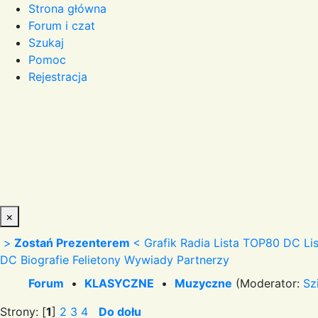
Strona główna
Forum i czat
Szukaj
Pomoc
Rejestracja
×
>
Zostań Prezenterem
<
Grafik Radia
Lista TOP80 DC
Li
DC
Biografie
Felietony
Wywiady
Partnerzy
Forum
•
KLASYCZNE
•
Muzyczne
(Moderator:
Sz
Strony: [
1
]
2
3
4
Do dołu