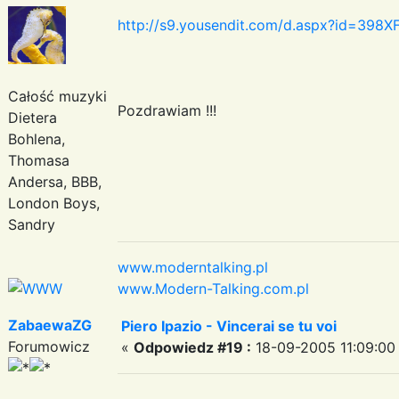
http://s9.yousendit.com/d.aspx?id=3
Całość muzyki
Pozdrawiam !!!
Dietera
Bohlena,
Thomasa
Andersa, BBB,
London Boys,
Sandry
www.moderntalking.pl
www.Modern-Talking.com.pl
ZabaewaZG
Piero Ipazio - Vincerai se tu voi
Forumowicz
«
Odpowiedz #19 :
18-09-2005 11:09:00