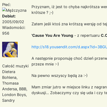
Płeć:
Przyznam, iż jest to chyba najkrótsza we
krótsze ? ;-)
Debiut:
2005/09/02
Zatem jeśli ktoś zna krótszą wersję od tej.
Wiadomości:
956
'Cause You Are Young
- z repertuaru
C.
http://s18.yousendit.com/d.aspx?id=
A następnie proponuję choć dzień prze
przeze mnie :-)
Całość muzyki
Dietera
Na pewno wszyscy będą za :-)
Bohlena,
Thomasa
Mam zmiar jutro w miejsce linku z nagra
Andersa, BBB,
dyskusji... Zobaczymy czy się uda i czy t
London Boys,
Sandry