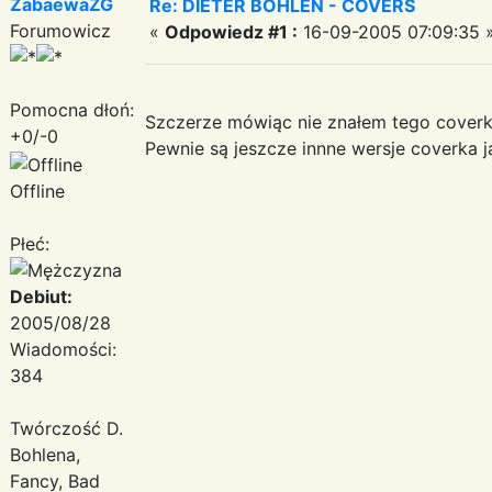
ZabaewaZG
Re: DIETER BOHLEN - COVERS
Forumowicz
«
Odpowiedz #1 :
16-09-2005 07:09:35 
Pomocna dłoń:
Szczerze mówiąc nie znałem tego coverk
+0/-0
Pewnie są jeszcze innne wersje coverka
Offline
Płeć:
Debiut:
2005/08/28
Wiadomości:
384
Twórczość D.
Bohlena,
Fancy, Bad