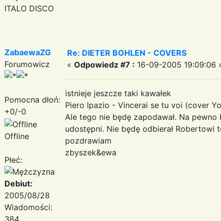
ITALO DISCO
ZabaewaZG
Re: DIETER BOHLEN - COVERS
Forumowicz
«
Odpowiedz #7 :
16-09-2005 19:09:06 
istnieje jeszcze taki kawałek
Pomocna dłoń:
Piero Ipazio - Vincerai se tu voi (cover Yo
+0/-0
Ale tego nie będę zapodawał. Na pewno
udostępni. Nie będę odbierał Robertowi t
Offline
pozdrawiam
zbyszek&ewa
Płeć:
Debiut:
2005/08/28
Wiadomości:
384