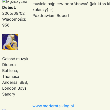
musicie najpierw popróbować (jak ktoś k
Debiut:
kołaczy) ;-)
2005/09/02
Pozdrawiam Robert
Wiadomości:
956
Całość muzyki
Dietera
Bohlena,
Thomasa
Andersa, BBB,
London Boys,
Sandry
www.moderntalking.pl