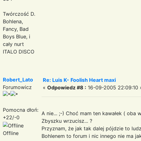
Twórczość D.
Bohlena,
Fancy, Bad
Boys Blue, i
cały nurt
ITALO DISCO
Robert_Lato
Re: Luis K- Foolish Heart maxi
Forumowicz
«
Odpowiedz #8 :
16-09-2005 22:09:10 
Pomocna dłoń:
A nie... ;-) Choć mam ten kawałek ( oba w
+22/-0
Zbyszku wrzucisz... ?
Przyznam, że jak tak dalej pójdzie to lud
Offline
Bohlenem to forum i nic innego nie ma jak 