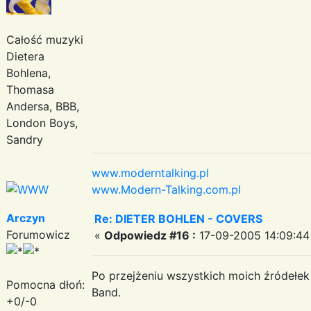
Całość muzyki
Dietera
Bohlena,
Thomasa
Andersa, BBB,
London Boys,
Sandry
www.moderntalking.pl
www.Modern-Talking.com.pl
Arczyn
Re: DIETER BOHLEN - COVERS
Forumowicz
«
Odpowiedz #16 :
17-09-2005 14:09:44
Po przejżeniu wszystkich moich źródełe
Pomocna dłoń:
Band.
+0/-0