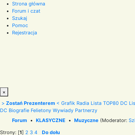
Strona główna
Forum i czat
Szukaj
Pomoc
Rejestracja
×
>
Zostań Prezenterem
<
Grafik Radia
Lista TOP80 DC
Li
DC
Biografie
Felietony
Wywiady
Partnerzy
Forum
•
KLASYCZNE
•
Muzyczne
(Moderator:
Sz
Strony: [
1
]
2
3
4
Do dołu