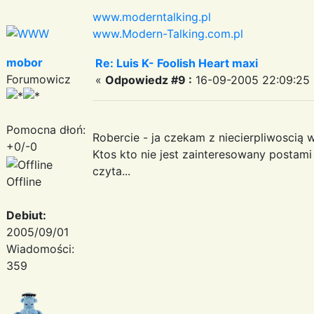
www.moderntalking.pl
www.Modern-Talking.com.pl
mobor
Re: Luis K- Foolish Heart maxi
Forumowicz
«
Odpowiedz #9 :
16-09-2005 22:09:25 
Pomocna dłoń:
Robercie - ja czekam z niecierpliwoscią
+0/-0
Ktos kto nie jest zainteresowany postam
czyta...
Offline
Debiut:
2005/09/01
Wiadomości:
359