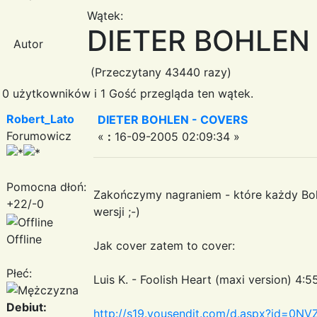
Wątek:
DIETER BOHLEN
Autor
(Przeczytany 43440 razy)
0 użytkowników i 1 Gość przegląda ten wątek.
Robert_Lato
DIETER BOHLEN - COVERS
Forumowicz
«
:
16-09-2005 02:09:34 »
Pomocna dłoń:
Zakończymy nagraniem - które każdy Bohl
+22/-0
wersji ;-)
Offline
Jak cover zatem to cover:
Płeć:
Luis K. - Foolish Heart (maxi version) 4:5
Debiut:
http://s19.yousendit.com/d.aspx?id=