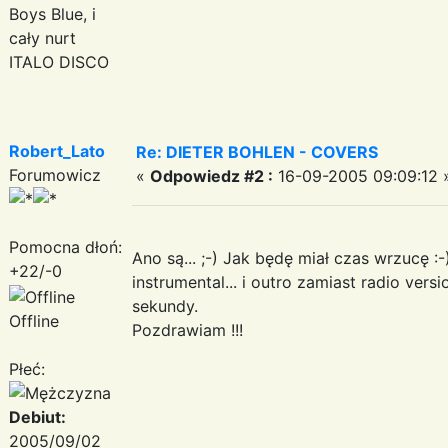
Boys Blue, i
cały nurt
ITALO DISCO
Robert_Lato
Re: DIETER BOHLEN - COVERS
Forumowicz
«
Odpowiedz #2 :
16-09-2005 09:09:12 
Pomocna dłoń:
Ano są... ;-) Jak będę miał czas wrzucę :-
+22/-0
instrumental... i outro zamiast radio ver
sekundy.
Offline
Pozdrawiam !!!
Płeć:
Debiut:
2005/09/02