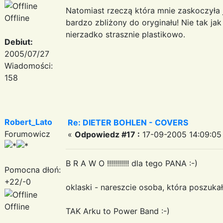
Natomiast rzeczą która mnie zaskoczyła 
Offline
bardzo zbliżony do oryginału! Nie tak j
nierzadko strasznie plastikowo.
Debiut:
2005/07/27
Wiadomości:
158
Robert_Lato
Re: DIETER BOHLEN - COVERS
Forumowicz
«
Odpowiedz #17 :
17-09-2005 14:09:05
B R A W O !!!!!!!!!!! dla tego PANA :-)
Pomocna dłoń:
+22/-0
oklaski - nareszcie osoba, która poszuka
Offline
TAK Arku to Power Band :-)