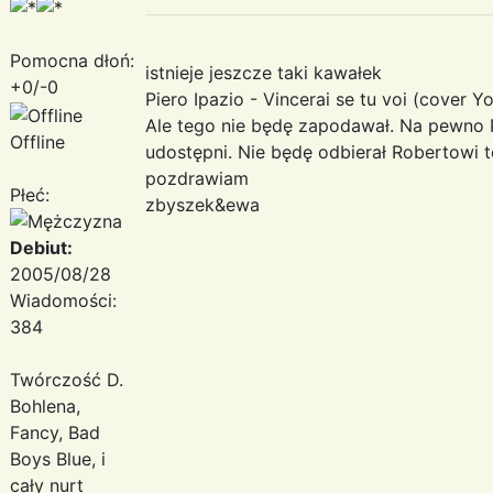
Pomocna dłoń:
istnieje jeszcze taki kawałek
+0/-0
Piero Ipazio - Vincerai se tu voi (cover Yo
Ale tego nie będę zapodawał. Na pewno
Offline
udostępni. Nie będę odbierał Robertowi t
pozdrawiam
Płeć:
zbyszek&ewa
Debiut:
2005/08/28
Wiadomości:
384
Twórczość D.
Bohlena,
Fancy, Bad
Boys Blue, i
cały nurt