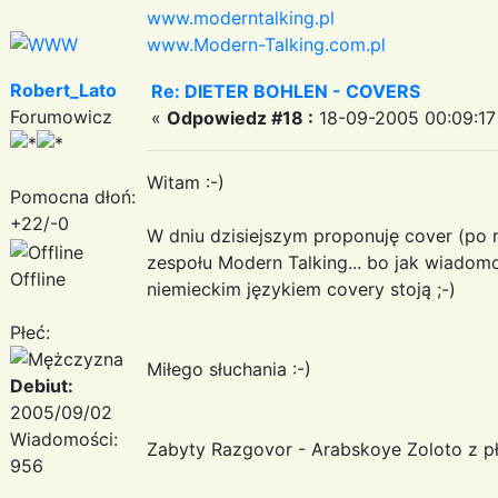
www.moderntalking.pl
www.Modern-Talking.com.pl
Robert_Lato
Re: DIETER BOHLEN - COVERS
Forumowicz
«
Odpowiedz #18 :
18-09-2005 00:09:17
Witam :-)
Pomocna dłoń:
+22/-0
W dniu dzisiejszym proponuję cover (po r
zespołu Modern Talking... bo jak wiadomo 
Offline
niemieckim językiem covery stoją ;-)
Płeć:
Miłego słuchania :-)
Debiut:
2005/09/02
Wiadomości:
Zabyty Razgovor - Arabskoye Zoloto z p
956