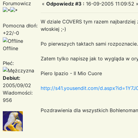
Forumowicz
«
Odpowiedz #3 :
16-09-2005 11:09:52 
W dziale COVERS tym razem najbardziej z
Pomocna dłoń:
włoskiej ;-)
+22/-0
Po pierwszych taktach sami rozpoznacie...
Offline
Zatem tylko napiszę jak to wygląda w oryg
Płeć:
Piero Ipazio - Il Mio Cuore
Debiut:
2005/09/02
http://s41.yousendit.com/d.aspx?id=
Wiadomości:
956
Pozdrawienia dla wszystkich Bohlenomania