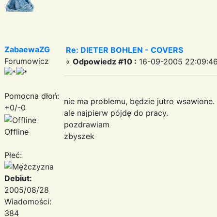
ZabaewaZG
Re: DIETER BOHLEN - COVERS
Forumowicz
«
Odpowiedz #10 :
16-09-2005 22:09:46
Pomocna dłoń:
nie ma problemu, będzie jutro wsawione.
+0/-0
ale najpierw pójdę do pracy.
pozdrawiam
Offline
zbyszek
Płeć:
Debiut:
2005/08/28
Wiadomości:
384