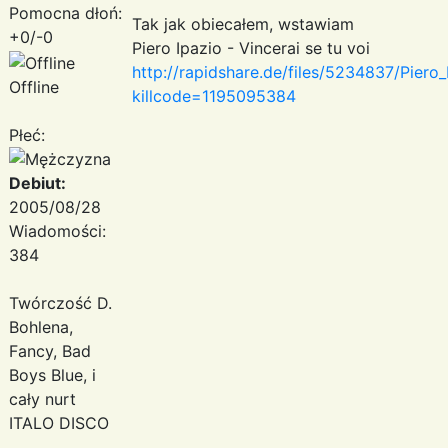
Pomocna dłoń:
Tak jak obiecałem, wstawiam
+0/-0
Piero Ipazio - Vincerai se tu voi
http://rapidshare.de/files/5234837/Piero
Offline
killcode=1195095384
Płeć:
Debiut:
2005/08/28
Wiadomości:
384
Twórczość D.
Bohlena,
Fancy, Bad
Boys Blue, i
cały nurt
ITALO DISCO