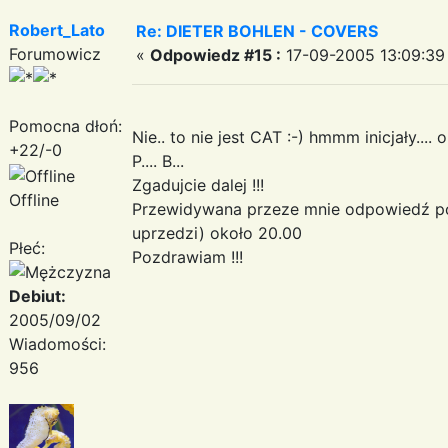
Robert_Lato
Re: DIETER BOHLEN - COVERS
Forumowicz
«
Odpowiedz #15 :
17-09-2005 13:09:39
Pomocna dłoń:
Nie.. to nie jest CAT :-) hmmm inicjały.... o
+22/-0
P.... B...
Zgadujcie dalej !!!
Offline
Przewidywana przeze mnie odpowiedź pojaw
uprzedzi) około 20.00
Płeć:
Pozdrawiam !!!
Debiut:
2005/09/02
Wiadomości:
956