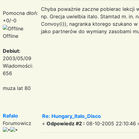
Chyba poważnie zaczne pobierac lekcji w
Pomocna dłoń:
np. Grecja uwielbia italo. Stamtad m. in.
+0/-0
Convoy(i)), nagranka ktorego szukano w
jako partnerów do wymiany zasobami m
Offline
Debiut:
2003/05/09
Wiadomości:
656
muza lat 80
Rafalo
Re: Hungary_Italo_Disco
Forumowicz
«
Odpowiedz #2 :
08-10-2005 22:10:46 