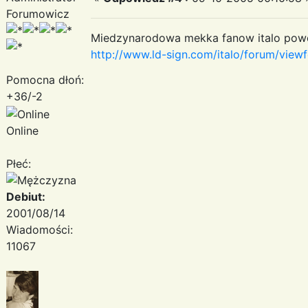
Forumowicz
Miedzynarodowa mekka fanow italo powoli 
http://www.ld-sign.com/italo/forum/vie
Pomocna dłoń:
+36/-2
Online
Płeć:
Debiut:
2001/08/14
Wiadomości:
11067