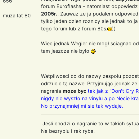
656
forum Euroflasha - natomiast odpowiedz
2005r.
. Zauwaz ze ja podalem odpowie
muza lat 80
tylko jeden dzien roznicy ale jednak to j
tego forum lub z forum 80s.
))
Wiec jednak Wegier nie mogł sciagnac od
tam jeszcze nie było
Watpliwosci co do nazwy zespołu pozosta
odrzucic tą nazwe. Przyjmując jednak ze
nagrania
moze byc
tak jak z "Don't Cry 
nigdy nie wyszło na vinylu a po Necie k
No przynajmniej mi sie tak wydaje.
Jesli chodzi o nagranie to w takich sytua
Na bezrybiu i rak ryba.