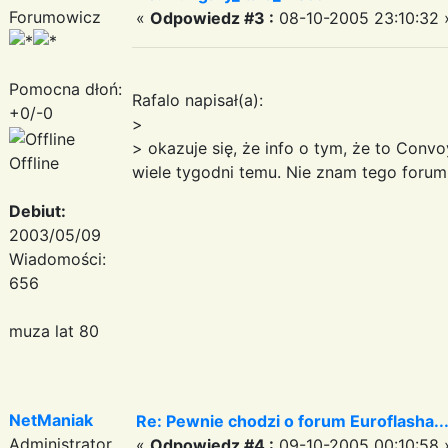
Forumowicz
«
Odpowiedz #3 :
08-10-2005 23:10:32 
Pomocna dłoń:
Rafalo napisał(a):
+0/-0
>
> okazuje się, że info o tym, że to Convo
Offline
wiele tygodni temu. Nie znam tego foru
Debiut:
2003/05/09
Wiadomości:
656
muza lat 80
NetManiak
Re: Pewnie chodzi o forum Euroflasha..
Administrator
«
Odpowiedz #4 :
09-10-2005 00:10:58 