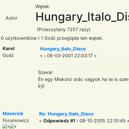
Wątek:
Hungary_Italo_D
Autor
(Przeczytany 7257 razy)
0 użytkowników i 1 Gość przegląda ten wątek.
Karel
Hungary_Italo_Disco
Gość
«
:
06-03-2001 22:03:17 »
Szeva!
Én egy Miskolci srác vagyok ha te is szer
Írj!!
Maverick
Re: Hungary_Italo_Disco
Forumowicz
«
Odpowiedz #1 :
08-10-2005 22:10:45 