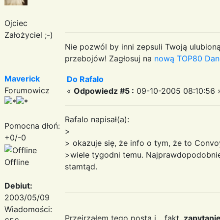
Ojciec
Założyciel ;-)
Nie pozwól by inni zepsuli Twoją ulubioną
przebojów! Zagłosuj na
nową TOP80 Dan
Maverick
Do Rafalo
Forumowicz
«
Odpowiedz #5 :
09-10-2005 08:10:56 
Rafalo napisał(a):
Pomocna dłoń:
>
+0/-0
> okazuje się, że info o tym, że to Convo
>wiele tygodni temu. Najprawdopodobniej
Offline
stamtąd.
Debiut:
2003/05/09
Wiadomości:
Przejrzałem tego posta i... fakt,
zapytani