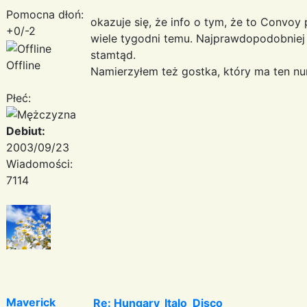
Pomocna dłoń:
okazuje się, że info o tym, że to Convoy 
+0/-2
wiele tygodni temu. Najprawdopodobniej t
stamtąd.
Offline
Namierzyłem też gostka, który ma ten nu
Płeć:
Debiut:
2003/09/23
Wiadomości:
7114
Maverick
Re: Hungary_Italo_Disco