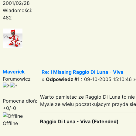
2001/02/28
Wiadomości:
482
Maverick
Re: I Missing Raggio Di Luna - Viva
Forumowicz
«
Odpowiedz #1 :
09-10-2005 15:10:46 »
Warto pamietac ze Raggio Di Luna to ni
Pomocna dłoń:
Mysle ze wielu poczatkujacym przyda sie
+0/-0
Raggio Di Luna - Viva (Extended)
Offline