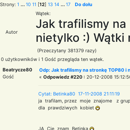
Strony:
1
...
10
11
[
12
]
13
14
...
17
Do dołu
Wątek:
Jak trafilismy n
Autor
nietylko :) Wątki
(Przeczytany 381379 razy)
0 użytkowników i 1 Gość przegląda ten wątek.
Beatrycze80
Odp: Jak trafilismy na stronkę TOP80 i n
Gość
«
Odpowiedz #220 :
20-12-2008 15:12:5
Cytat: Betinka80 17-11-2008 21:11:19
ja trafilam, przez moje znajome z gru
dla prawdziwych kobiet
JA Cie znam Betinka