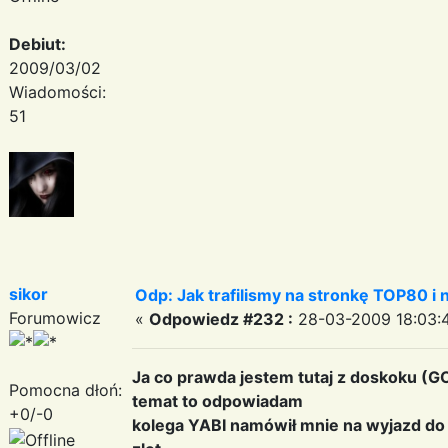
Debiut:
2009/03/02
Wiadomości:
51
sikor
Odp: Jak trafilismy na stronkę TOP80 i n
Forumowicz
«
Odpowiedz #232 :
28-03-2009 18:03:
Ja co prawda jestem tutaj z doskoku (G
Pomocna dłoń:
temat to odpowiadam
+0/-0
kolega YABI namówił mnie na wyjazd do