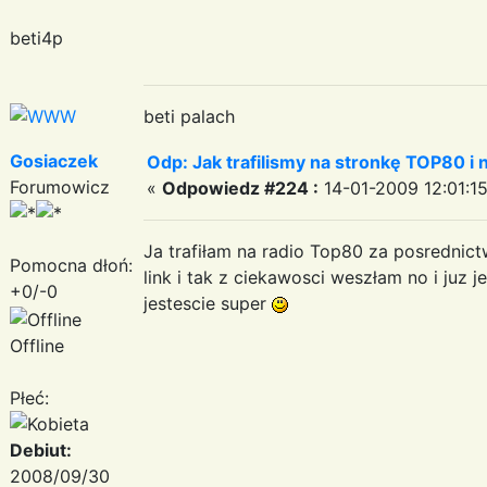
beti4p
beti palach
Gosiaczek
Odp: Jak trafilismy na stronkę TOP80 i n
Forumowicz
«
Odpowiedz #224 :
14-01-2009 12:01:15
Ja trafiłam na radio Top80 za posrednic
Pomocna dłoń:
link i tak z ciekawosci weszłam no i juz 
+0/-0
jestescie super
Offline
Płeć:
Debiut:
2008/09/30