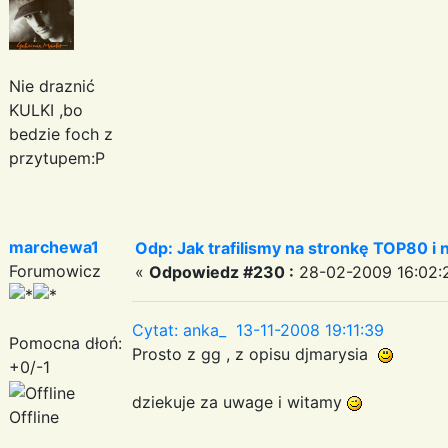
Nie draznić
KULKI ,bo
bedzie foch z
przytupem:P
marchewa1
Odp: Jak trafilismy na stronkę TOP80 i n
Forumowicz
«
Odpowiedz #230 :
28-02-2009 16:02:
Cytat: anka_ 13-11-2008 19:11:39
Pomocna dłoń:
Prosto z gg , z opisu djmarysia
+0/-1
dziekuje za uwage i witamy
Offline