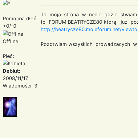
To moja strona w necie gdzie stwi
Pomocna dłoń:
to FORUM BEATRYCZE80 ktorą juz poz
+0/-0
http://beatrycze80.mojeforum.net/view
Offline
Pozdrwiam wszyskich prowadzacych w
Płeć:
Debiut:
2008/11/17
Wiadomości: 3