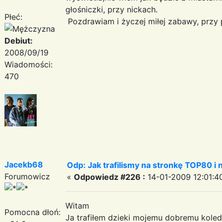
głośniczki, przy nickach.
Płeć:
Pozdrawiam i życzej miłej zabawy, przy 
Debiut:
2008/09/19
Wiadomości:
470
Jacekb68
Odp: Jak trafilismy na stronkę TOP80 i n
Forumowicz
«
Odpowiedz #226 :
14-01-2009 12:01:4
Witam
Pomocna dłoń:
Ja trafiłem dzieki mojemu dobremu kol