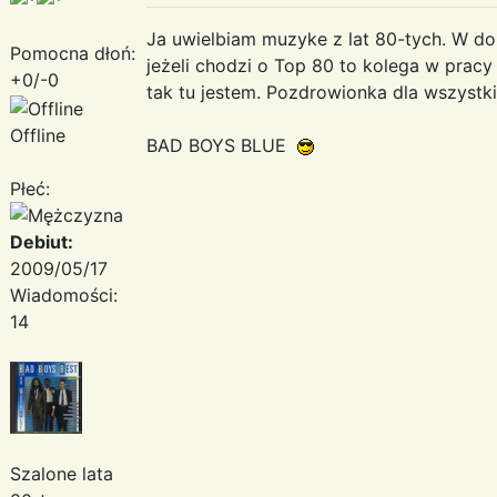
Ja uwielbiam muzyke z lat 80-tych. W domu
Pomocna dłoń:
jeżeli chodzi o Top 80 to kolega w pracy 
+0/-0
tak tu jestem. Pozdrowionka dla wszyst
Offline
BAD BOYS BLUE
Płeć:
Debiut:
2009/05/17
Wiadomości:
14
Szalone lata