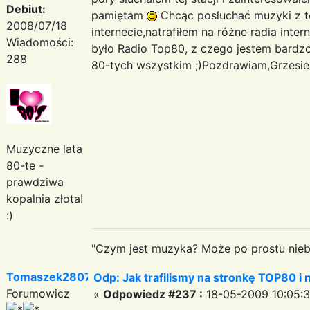
Debiut:
pamiętam
Chcąc posłuchać muzyki z 
2008/07/18
internecie,natrafiłem na różne radia inter
Wiadomości:
było Radio Top80, z czego jestem bardzo 
288
80-tych wszystkim ;)Pozdrawiam,Grzesi
Muzyczne lata
80-te -
prawdziwa
kopalnia złota!
:)
"Czym jest muzyka? Może po prostu niebe
Tomaszek2807
Odp: Jak trafilismy na stronkę TOP80 i n
Forumowicz
«
Odpowiedz #237 :
18-05-2009 10:05:3