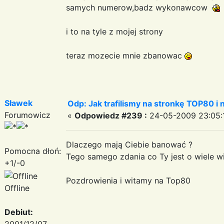
samych numerow,badz wykonawcow
i to na tyle z mojej strony
teraz mozecie mnie zbanowac
Sławek
Odp: Jak trafilismy na stronkę TOP80 i n
Forumowicz
«
Odpowiedz #239 :
24-05-2009 23:05:
Dlaczego mają Ciebie banować ?
Pomocna dłoń:
Tego samego zdania co Ty jest o wiele w
+1/-0
Pozdrowienia i witamy na Top80
Offline
Debiut:
2001/12/07