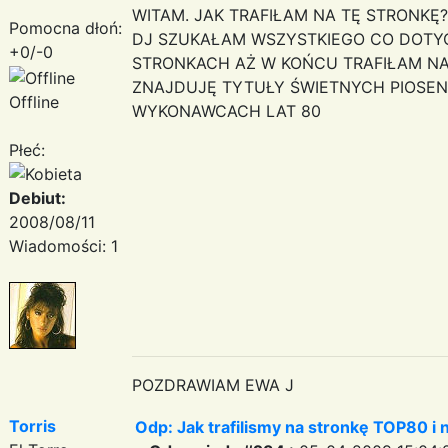
WITAM. JAK TRAFIŁAM NA TĘ STRONK
Pomocna dłoń:
DJ SZUKAŁAM WSZYSTKIEGO CO DOTYC
+0/-0
STRONKACH AŻ W KOŃCU TRAFIŁAM NA 
ZNAJDUJĘ TYTUŁY ŚWIETNYCH PIOSENE
Offline
WYKONAWCACH LAT 80
Płeć:
Debiut:
2008/08/11
Wiadomości: 1
POZDRAWIAM EWA J
Torris
Odp: Jak trafilismy na stronkę TOP80 i n