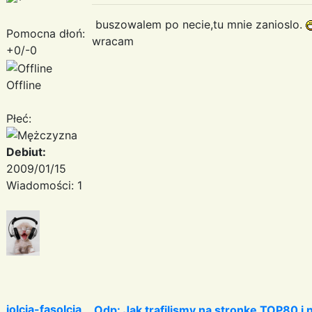
buszowalem po necie,tu mnie zanioslo.
Pomocna dłoń:
wracam
+0/-0
Offline
Płeć:
Debiut:
2009/01/15
Wiadomości: 1
jolcia-fasolcia
Odp: Jak trafilismy na stronkę TOP80 i n