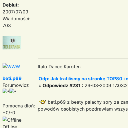
Debiut:
2007/07/09
Wiadomości:
703
Italo Dance Karoten
beti.p69
Odp: Jak trafilismy na stronkę TOP80 i n
Forumowicz
«
Odpowiedz #231 :
26-03-2009 17:03:2
beti.p69 z beaty palachy sory za za
Pomocna dłoń:
powodów osobistych pozdrawiam wszys
+0/-0
Offline