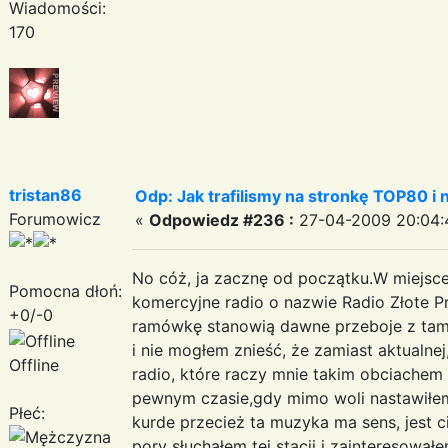
Wiadomości:
170
tristan86
Odp: Jak trafilismy na stronkę TOP80 i n
Forumowicz
«
Odpowiedz #236 :
27-04-2009 20:04:
No cóż, ja zacznę od początku.W miejsc
Pomocna dłoń:
komercyjne radio o nazwie Radio Złote P
+0/-0
ramówkę stanowią dawne przeboje z tamt
i nie mogłem znieść, że zamiast aktualn
Offline
radio, które raczy mnie takim obciachem
pewnym czasie,gdy mimo woli nastawiłem
Płeć:
kurde przecież ta muzyka ma sens, jest c
pory słuchałem tej stacji i zainteresowa