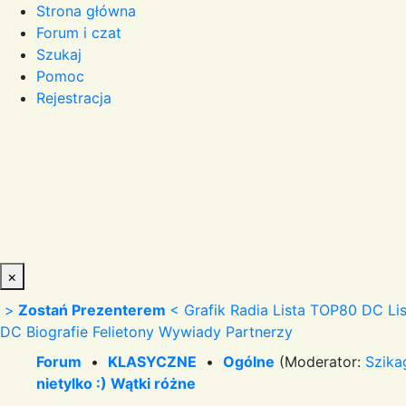
Strona główna
Forum i czat
Szukaj
Pomoc
Rejestracja
×
>
Zostań Prezenterem
<
Grafik Radia
Lista TOP80 DC
Li
DC
Biografie
Felietony
Wywiady
Partnerzy
Forum
•
KLASYCZNE
•
Ogólne
(Moderator:
Szika
nietylko :) Wątki różne