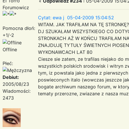
El Torro
«
Odpowiedz #234 :
05-04-2009 15:04:
Forumowicz
Cytat: ewa j 05-04-2009 15:04:52
WITAM. JAK TRAFIŁAM NA TĘ STRONK
Pomocna dłoń:
DJ SZUKAŁAM WSZYSTKIEGO CO DOTYC
+1/-2
STRONKACH AŻ W KOŃCU TRAFIŁAM NA 
ZNAJDUJĘ TYTUŁY ŚWIETNYCH PIOSENE
Offline
WYKONAWCACH LAT 80
Ciesze sie zatem, ze trafilas niejako do 
Płeć:
wszystkich polskich srodowisk i witryn z
tym, iz powstala jako jedna z pierwszych
Debiut:
poswieconych italo (wowczas jeszcze jako 
2005/08/23
bogate archiwum naszego forum, w ktory
Wiadomości:
tematy przerozne, zwiazane z nasza muz
2473