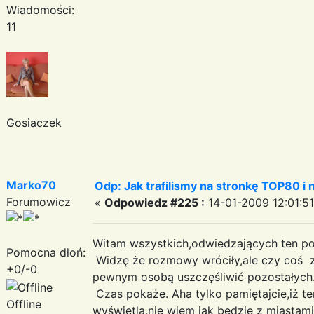
Wiadomości:
11
Gosiaczek
Marko70
Odp: Jak trafilismy na stronkę TOP80 i n
Forumowicz
«
Odpowiedz #225 :
14-01-2009 12:01:51
Witam wszystkich,odwiedzających ten po
Pomocna dłoń:
Widzę że rozmowy wróciły,ale czy coś z 
+0/-0
pewnym osobą uszczęśliwić pozostałych
Czas pokaże. Aha tylko pamiętajcie,iż ter
Offline
wyświetla,nie wiem jak będzie z miastami