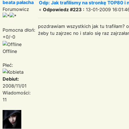
beata pałacha
Odp: Jak trafilismy na stronkę TOP80 i n
Forumowicz
«
Odpowiedz #223 :
13-01-2009 16:01:4
pozdrawiam wszystkich jak tu trafiłam? 
Pomocna dłoń:
żeby tu zajrzec no i stalo się raz zajrza
+0/-0
Offline
Płeć:
Debiut:
2008/11/01
Wiadomości:
11