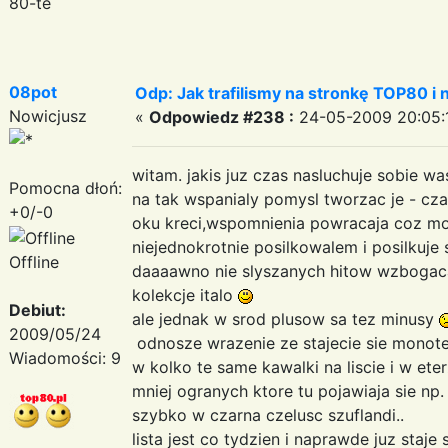
80-te
08pot
Odp: Jak trafilismy na stronkę TOP80 i n
Nowicjusz
«
Odpowiedz #238 :
24-05-2009 20:05:
witam. jakis juz czas nasluchuje sobie wa
Pomocna dłoń:
na tak wspanialy pomysl tworzac je - cza
+0/-0
oku kreci,wspomnienia powracaja coz moz
niejednokrotnie posilkowalem i posilkuje
Offline
daaaawno nie slyszanych hitow wzbogac
kolekcje italo
Debiut:
ale jednak w srod plusow sa tez minusy
2009/05/24
odnosze wrazenie ze stajecie sie monot
Wiadomości: 9
w kolko te same kawalki na liscie i w et
mniej ogranych ktore tu pojawiaja sie np.
szybko w czarna czelusc szuflandi..
lista jest co tydzien i naprawde juz staje