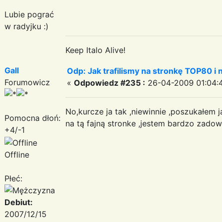
Lubie pograć
w radyjku :)
Keep Italo Alive!
Gall
Odp: Jak trafilismy na stronkę TOP80 i n
Forumowicz
«
Odpowiedz #235 :
26-04-2009 01:04:4
No,kurcze ja tak ,niewinnie ,poszukałem ja
Pomocna dłoń:
na tą fajną stronke ,jestem bardzo zadow
+4/-1
Offline
Płeć:
Debiut:
2007/12/15