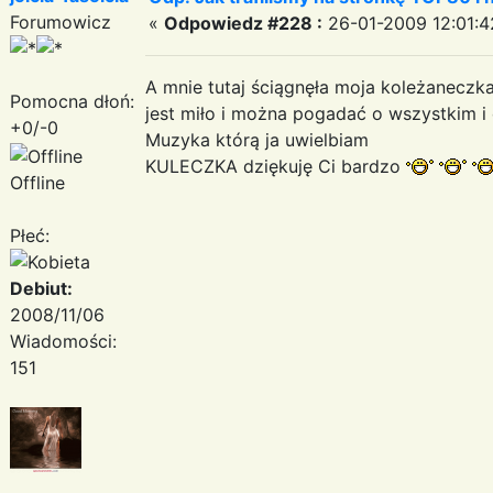
Forumowicz
«
Odpowiedz #228 :
26-01-2009 12:01:4
A mnie tutaj ściągnęła moja koleżaneczka 
Pomocna dłoń:
jest miło i można pogadać o wszystkim i o
+0/-0
Muzyka którą ja uwielbiam
KULECZKA dziękuję Ci bardzo
Offline
Płeć:
Debiut:
2008/11/06
Wiadomości:
151