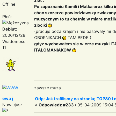
zlot .
Offline
Po zapoznaniu Kamili i Matka oraz kilk
choc szczerze powiedziawszy zwiazany 
Płeć:
muzycznym to tu chetnie w miare możli
zlociki
Debiut:
(pracuje poza krajem i nie pasowaly mi d
2006/12/28
OBORNIKACH
TAM BEDE )
Wiadomości:
gdyz wychowałem sie w erze muzyki ITA
11
ITALOMANIAKOW
zawsze muza
ewa j
Odp: Jak trafilismy na stronkę TOP80 i n
Nowicjusz
«
Odpowiedz #233 :
05-04-2009 15:04: