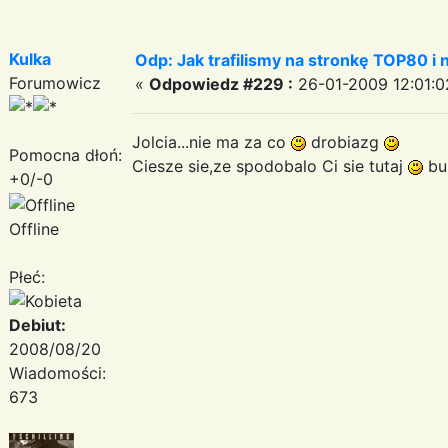
Kulka
Odp: Jak trafilismy na stronkę TOP80 i n
Forumowicz
«
Odpowiedz #229 :
26-01-2009 12:01:0
Jolcia...nie ma za co
drobiazg
Pomocna dłoń:
Ciesze sie,ze spodobalo Ci sie tutaj
buz
+0/-0
Offline
Płeć:
Debiut:
2008/08/20
Wiadomości:
673