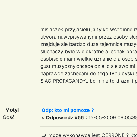
misiaczek przyjacielu ja tylko wspomne i
utworami,wypisywanymi przez osoby słuch
znajduje sie bardzo duza tajemnica muzy
słuchaczy było wielokrotne a jednak porad
osobiscie mam wielkie uznanie dla osób
gust muzyczny,chcace dzielic sie swoimi
naprawde zachecam do tego typu dyskusj
SIAC PROPAGANDY,, bo mnie to drazni i 
_Motyl
Odp: kto mi pomoze ?
Gość
«
Odpowiedz #56 :
15-05-2009 09:05:3
...a może wykonawcą jest CERRONE ? Kto