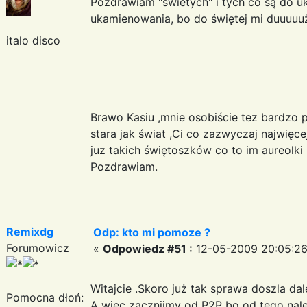
Pozdrawiam "świetych" i tych co są do u
ukamienowania, bo do świętej mi duuuuuż
italo disco
Brawo Kasiu ,mnie osobiście tez bardzo
stara jak świat ,Ci co zazwyczaj najwięce
juz takich świętoszków co to im aureolki
Pozdrawiam.
Remixdg
Odp: kto mi pomoze ?
Forumowicz
«
Odpowiedz #51 :
12-05-2009 20:05:26
Witajcie .Skoro już tak sprawa doszla dal
Pomocna dłoń:
A więc zacznijmy od P2P bo od tego nal