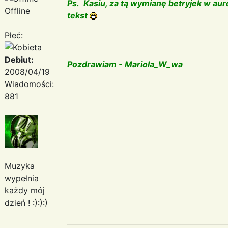
Ps. Kasiu, za tą wymianę betryjek w au
Offline
tekst
Płeć:
Debiut:
Pozdrawiam - Mariola_W_wa
2008/04/19
Wiadomości:
881
Muzyka
wypełnia
każdy mój
dzień ! :):):)