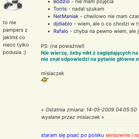
Bodzio
- nie mam pojęcia
Torris
- nadal szukam
NetManiak
- chwilowo nie mam cza
to nie
djdiablo
- wiem, ale o co chodzi w 
pampers z
Rafalo
- chyba na pewno wiem, ale 
jakimś co
nieco tylko
PS: (na poważnie!)
podusia :)
Nie wierzę, żeby nikt z zaglądających 
nie znał odpowiedzi na pytanie główne m
misiaczek
«
Ostatnia zmiana: 14-05-2009 04:05:50
wysłane przez misiaczek
»
staram się pisać po polsku
sensownie i n