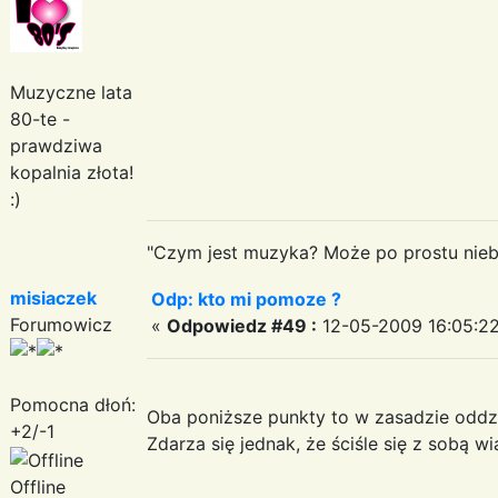
Muzyczne lata
80-te -
prawdziwa
kopalnia złota!
:)
"Czym jest muzyka? Może po prostu niebe
misiaczek
Odp: kto mi pomoze ?
Forumowicz
«
Odpowiedz #49 :
12-05-2009 16:05:22
Pomocna dłoń:
Oba poniższe punkty to w zasadzie oddzi
+2/-1
Zdarza się jednak, że ściśle się z sobą wi
Offline