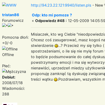
http://94.23.22.121:9940/listen.pls
- New 
tristan86
Odp: kto mi pomoze ?
Forumowicz
«
Odpowiedz #48 :
12-05-2009 14:05:59
Misiaczek, kto wg Ciebie "nieodpowiedzia
Pomocna dłoń:
Chcesz coś zasugerować, masz kogoś na 
+0/-0
stwierdzenie
...? Przecież my się tylko
spostrzeżeniami, o ile się nie mylę foru
Offline
to będzie podsumowanie do całej dyskus
powstrzymamy emocji i ma się wytworzyć
Płeć:
nienawiści, uprzedzeń miedzy użytkownik
proponuję zamknąć tą dyskusję związaną 
Debiut:
treści wątku
.Pozdrawiam, wszystkim m
2008/07/18
Wiadomości:
288