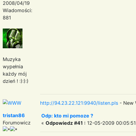
2008/04/19
Wiadomości:
881
Muzyka
wypełnia
każdy mój
dzień ! :):):)
http://94.23.22.121:9940/listen.pls
- New 
tristan86
Odp: kto mi pomoze ?
Forumowicz
«
Odpowiedz #41 :
12-05-2009 00:05:51