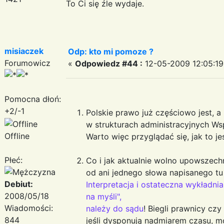
To Ci się źle wydaje.
misiaczek
Odp: kto mi pomoze ?
Forumowicz
«
Odpowiedz #44 :
12-05-2009 12:05:19
Pomocna dłoń:
+2/-1
Polskie prawo już częściowo jest, a
w strukturach administracyjnych Wsp
Offline
Warto więc przyglądać się, jak to je
Płeć:
Co i jak aktualnie wolno upowszechni
od ani jednego słowa napisanego tu i
Debiut:
Interpretacja i ostateczna wykładni
2008/05/18
na myśli",
Wiadomości:
należy do sądu
! Biegli prawnicy cz
844
jeśli dysponują nadmiarem czasu, 