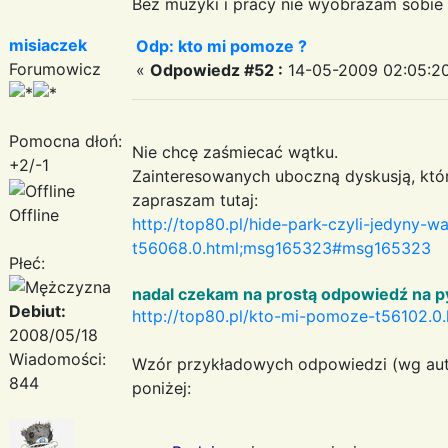
Bez muzyki i pracy nie wyobrażam sobie ż
misiaczek
Odp: kto mi pomoze ?
Forumowicz
«
Odpowiedz #52 :
14-05-2009 02:05:20
Pomocna dłoń:
Nie chcę zaśmiecać wątku.
+2/-1
Zainteresowanych uboczną dyskusją, kt
zapraszam tutaj:
Offline
http://top80.pl/hide-park-czyli-jedyny-
t56068.0.html;msg165323#msg165323
Płeć:
nadal czekam na prostą odpowiedź na p
Debiut:
http://top80.pl/kto-mi-pomoze-t56102.
2008/05/18
Wiadomości:
Wzór przykładowych odpowiedzi (wg aut
844
poniżej: