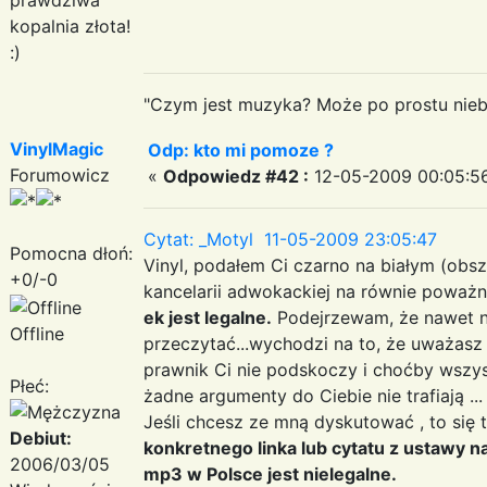
kopalnia złota!
:)
"Czym jest muzyka? Może po prostu niebe
VinylMagic
Odp: kto mi pomoze ?
Forumowicz
«
Odpowiedz #42 :
12-05-2009 00:05:5
Cytat: _Motyl 11-05-2009 23:05:47
Pomocna dłoń:
Vinyl, podałem Ci czarno na białym (ob
+0/-0
kancelarii adwokackiej na równie poważny
ek jest legalne.
Podejrzewam, że nawet ni
Offline
przeczytać...wychodzi na to, że uważasz
prawnik Ci nie podskoczy i choćby wszyscy
Płeć:
żadne argumenty do Ciebie nie trafiają ...
Jeśli chcesz ze mną dyskutować , to się t
Debiut:
konkretnego linka lub cytatu z ustawy n
2006/03/05
mp3 w Polsce jest nielegalne.