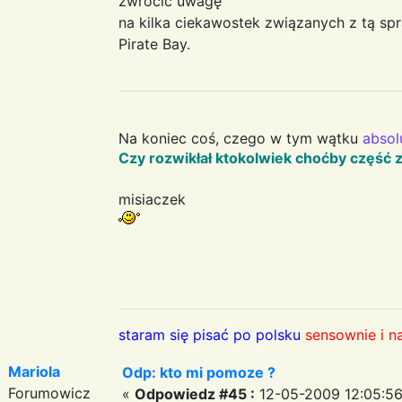
zwrócić uwagę
na kilka ciekawostek związanych z tą sp
Pirate Bay.
Na koniec coś, czego w tym wątku
absol
Czy rozwikłał ktokolwiek choćby część z
misiaczek
staram się pisać po polsku
sensownie i n
Mariola
Odp: kto mi pomoze ?
Forumowicz
«
Odpowiedz #45 :
12-05-2009 12:05:56