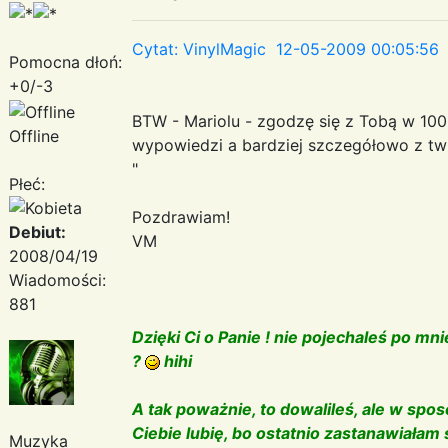
Cytat: VinylMagic 12-05-2009 00:05:56
Pomocna dłoń:
+0/-3
BTW - Mariolu - zgodzę się z Tobą w 10
Offline
wypowiedzi a bardziej szczegółowo z 
"
Płeć:
Pozdrawiam!
Debiut:
VM
2008/04/19
Wiadomości:
881
Dzięki Ci o Panie ! nie pojechaleś po mn
?
hihi
A tak poważnie, to dowalileś, ale w sposó
Ciebie lubię, bo ostatnio zastanawiałam 
Muzyka