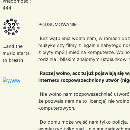
Wiadomości:
444
PODSUMOWANIE
Bez wątpienia wolno nam, w ramach doz
muzykę czy filmy z legalnie nabytego noś
...and the
z płyty mp3 i mieć na komputerze. Wolno
music starts
rodzinie i bliskim znajomym (stosunkowi
to breath
Raczej wolno, acz tu już pojawiają się w
internetu rozpowszechniony utwór (ni
Nie wolno nam rozpowszechniać utworów
że pozwala nam na to licencja) nie wol
komputerowych.
Do domu może wejść nam tylko policja. 
wymierzyć tylko sąd - nie ma żadnych m