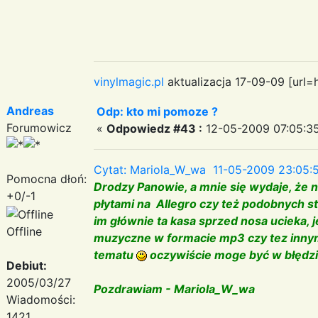
vinylmagic.pl
aktualizacja 17-09-09 [url=
Andreas
Odp: kto mi pomoze ?
Forumowicz
«
Odpowiedz #43 :
12-05-2009 07:05:35
Cytat: Mariola_W_wa 11-05-2009 23:05:
Pomocna dłoń:
Drodzy Panowie, a mnie się wydaje, że n
+0/-1
płytami na Allegro czy też podobnych 
im głównie ta kasa sprzed nosa ucieka, 
Offline
muzyczne w formacie mp3 czy tez innym
tematu
oczywiście moge być w błędz
Debiut:
2005/03/27
Pozdrawiam - Mariola_W_wa
Wiadomości:
1421