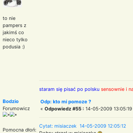
to nie
pampers z
jakimś co
nieco tylko
podusia :)
staram się pisać po polsku
sensownie i n
Bodzio
Odp: kto mi pomoze ?
Forumowicz
«
Odpowiedz #55 :
14-05-2009 13:05:19
Cytat: misiaczek 14-05-2009 12:05:12
Pomocna dłoń:
Dobry strzał w misiaczka