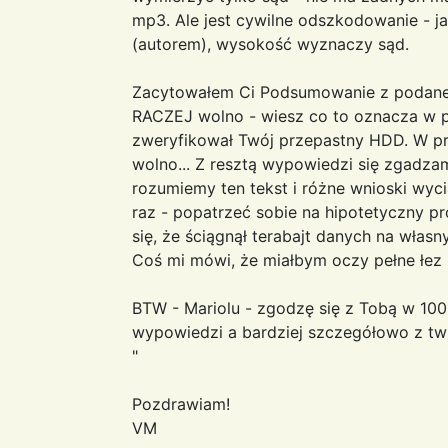
mp3. Ale jest cywilne odszkodowanie - 
(autorem), wysokość wyznaczy sąd.
Zacytowałem Ci Podsumowanie z podanego
RACZEJ wolno - wiesz co to oznacza w p
zweryfikował Twój przepastny HDD. W pr
wolno... Z resztą wypowiedzi się zgadzam
rozumiemy ten tekst i różne wnioski wyc
raz - popatrzeć sobie na hipotetyczny p
się, że ściągnął terabajt danych na włas
Coś mi mówi, że miałbym oczy pełne łez 
BTW - Mariolu - zgodzę się z Tobą w 10
wypowiedzi a bardziej szczegółowo z 
"
Pozdrawiam!
VM