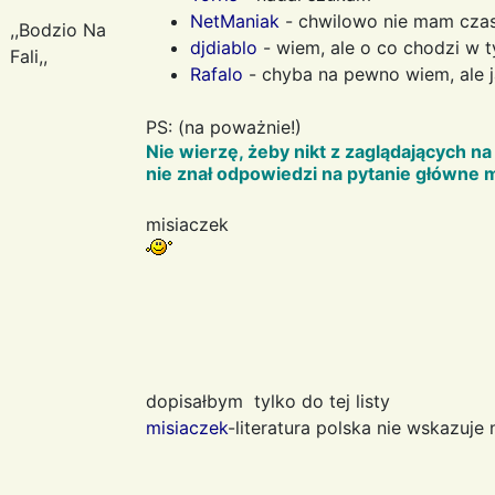
NetManiak
- chwilowo nie mam cza
,,Bodzio Na
djdiablo
- wiem, ale o co chodzi w 
Fali,,
Rafalo
- chyba na pewno wiem, ale 
PS: (na poważnie!)
Nie wierzę, żeby nikt z zaglądających 
nie znał odpowiedzi na pytanie główne m
misiaczek
dopisałbym tylko do tej listy
misiaczek
-literatura polska nie wskazuje