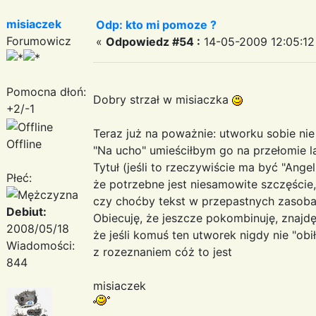
misiaczek
Odp: kto mi pomoze ?
Forumowicz
«
Odpowiedz #54 :
14-05-2009 12:05:12
Pomocna dłoń:
Dobry strzał w misiaczka
+2/-1
Teraz już na poważnie: utworku sobie ni
Offline
"Na ucho" umieściłbym go na przełomie l
Tytuł (jeśli to rzeczywiście ma być "Angel
Płeć:
że potrzebne jest niesamowite szczęście,
czy choćby tekst w przepastnych zasobac
Debiut:
Obiecuję, że jeszcze pokombinuję, znajdę 
2008/05/18
że jeśli komuś ten utworek nigdy nie "obił
Wiadomości:
z rozeznaniem cóż to jest
844
misiaczek