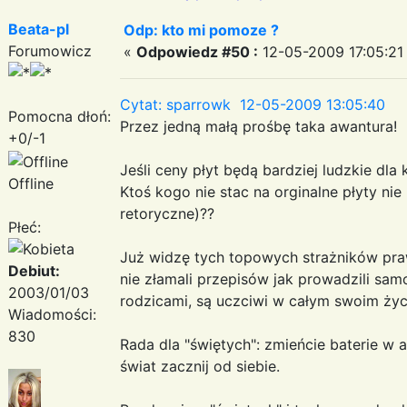
Beata-pl
Odp: kto mi pomoze ?
Forumowicz
«
Odpowiedz #50 :
12-05-2009 17:05:21
Cytat: sparrowk 12-05-2009 13:05:40
Pomocna dłoń:
Przez jedną małą prośbę taka awantura!
+0/-1
Jeśli ceny płyt będą bardziej ludzkie dla
Offline
Ktoś kogo nie stac na orginalne płyty ni
retoryczne)??
Płeć:
Już widzę tych topowych strażników prawa
Debiut:
nie złamali przepisów jak prowadzili sam
2003/01/03
rodzicami, są uczciwi w całym swoim życ
Wiadomości:
830
Rada dla "świętych": zmieńcie baterie w 
świat zacznij od siebie.