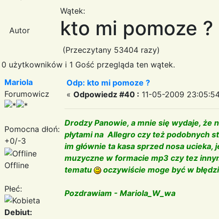
Wątek:
kto mi pomoze ?
Autor
(Przeczytany 53404 razy)
0 użytkowników i 1 Gość przegląda ten wątek.
Mariola
Odp: kto mi pomoze ?
Forumowicz
«
Odpowiedz #40 :
11-05-2009 23:05:54
Drodzy Panowie, a mnie się wydaje, że n
Pomocna dłoń:
płytami na Allegro czy też podobnych 
+0/-3
im głównie ta kasa sprzed nosa ucieka, 
muzyczne w formacie mp3 czy tez innym
Offline
tematu
oczywiście moge być w błędz
Płeć:
Pozdrawiam - Mariola_W_wa
Debiut: