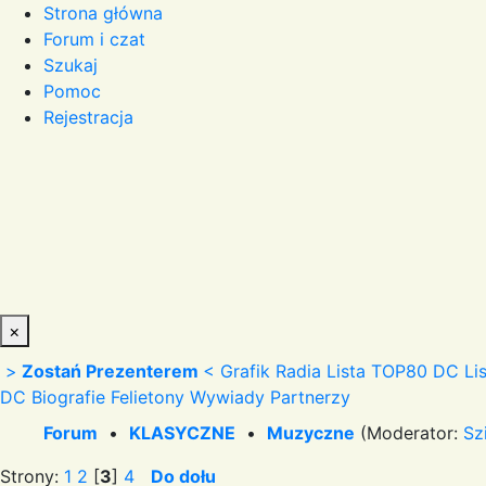
Strona główna
Forum i czat
Szukaj
Pomoc
Rejestracja
×
>
Zostań Prezenterem
<
Grafik Radia
Lista TOP80 DC
Li
DC
Biografie
Felietony
Wywiady
Partnerzy
Forum
•
KLASYCZNE
•
Muzyczne
(Moderator:
Sz
Strony:
1
2
[
3
]
4
Do dołu