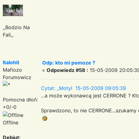
,,Bodzio Na
Fali,,
Italohit
Odp: kto mi pomoze ?
Mafiozo
«
Odpowiedz #58 :
15-05-2009 20:05:3
Forumowicz
Cytat: _Motyl 15-05-2009 09:05:39
...a może wykonawcą jest CERRONE ? Kto
Pomocna dłoń:
+0/-0
Sprawdzono, to nie CERRONE...szukamy d
Offline
Debiut: