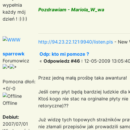
wypełnia
Pozdrawiam - Mariola_W_wa
każdy mój
dzień ! :):):)
http://94.23.22.121:9940/listen.pls
- New 
sparrowk
Odp: kto mi pomoze ?
Forumowicz
«
Odpowiedz #46 :
12-05-2009 13:05:40
Przez jedną małą prośbę taka awantura!
Pomocna dłoń:
+0/-0
Jeśli ceny płyt będą bardziej ludzkie dla
Ktoś kogo nie stac na orginalne płyty ni
Offline
retoryczne)??
Debiut:
Już widzę tych topowych strażników prawa
2007/07/01
nie złamali przepisów jak prowadzili sam