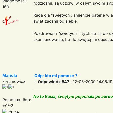
Wiadomości:
rodzicami, są uczciwi w całym swoim życ
160
Rada dla "świętych": zmieńcie baterie w 
świat zacznij od siebie.
Pozdrawiam "świetych" i tych co są do u
ukamienowania, bo do świętej mi duuuuuż
Mariola
Odp: kto mi pomoze ?
Forumowicz
«
Odpowiedz #47 :
12-05-2009 14:05:19
No to Kasia, świętym pojechała po aure
Pomocna dłoń:
+0/-3