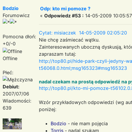
Bodzio
Odp: kto mi pomoze ?
Forumowicz
«
Odpowiedz #53 :
14-05-2009 10:05:57
Cytat: misiaczek 14-05-2009 02:05:20
Pomocna dłoń:
Nie chcę zaśmiecać wątku.
+0/-0
Zainteresowanych uboczną dyskusją, kt
zapraszam tutaj:
Offline
http://top80.pl/hide-park-czyli-jedyny-
t56068.0.html;msg165323#msg165323
Płeć:
nadal czekam na prostą odpowiedź na p
Debiut:
http://top80.pl/kto-mi-pomoze-t56102.
2007/07/06
Wiadomości:
Wzór przykładowych odpowiedzi (wg aut
639
poniżej:
Bodzio
- nie mam pojęcia
Torris
- nadal szukam