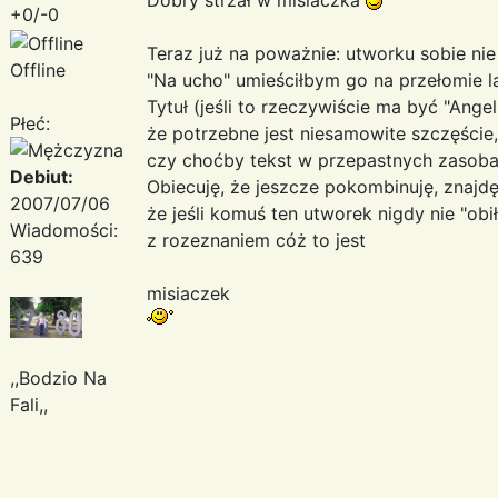
+0/-0
Teraz już na poważnie: utworku sobie ni
Offline
"Na ucho" umieściłbym go na przełomie l
Tytuł (jeśli to rzeczywiście ma być "Angel
Płeć:
że potrzebne jest niesamowite szczęście,
czy choćby tekst w przepastnych zasobac
Debiut:
Obiecuję, że jeszcze pokombinuję, znajdę 
2007/07/06
że jeśli komuś ten utworek nigdy nie "obił
Wiadomości:
z rozeznaniem cóż to jest
639
misiaczek
,,Bodzio Na
Fali,,