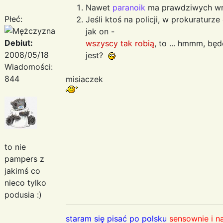
Nawet
paranoik
ma prawdziwych w
Płeć:
Jeśli ktoś na policji, w prokuraturz
jak on -
Debiut:
wszyscy tak robią
, to ... hmmm, b
2008/05/18
jest?
Wiadomości:
844
misiaczek
to nie
pampers z
jakimś co
nieco tylko
podusia :)
staram się pisać po polsku
sensownie i n