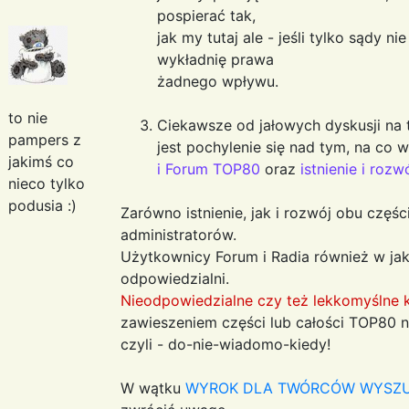
pospierać tak,
jak my tutaj ale - jeśli tylko sądy 
wykładnię prawa
żadnego wpływu.
to nie
Ciekawsze od jałowych dyskusji na 
pampers z
jest pochylenie się nad tym, na co
jakimś co
i Forum TOP80
oraz
istnienie i roz
nieco tylko
podusia :)
Zarówno istnienie, jak i rozwój obu częś
administratorów.
Użytkownicy Forum i Radia również w jak
odpowiedzialni.
Nieodpowiedzialne czy też lekkomyślne 
zawieszeniem części lub całości TOP80 na 
czyli - do-nie-wiadomo-kiedy!
W wątku
WYROK DLA TWÓRCÓW WYSZU