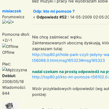
Bez muzyki i pracy nie wyobrażam sobie ż
misiaczek
Odp: kto mi pomoze ?
Forumowicz
«
Odpowiedz #52 :
14-05-2009 02:05:20
Pomocna dłoń:
Nie chcę zaśmiecać wątku.
+2/-1
Zainteresowanych uboczną dyskusją, kt
zapraszam tutaj:
Offline
http://top80.pl/hide-park-czyli-jedyny-
t56068.0.html;msg165323#msg165323
Płeć:
nadal czekam na prostą odpowiedź na p
Debiut:
http://top80.pl/kto-mi-pomoze-t56102.
2008/05/18
Wiadomości:
Wzór przykładowych odpowiedzi (wg aut
844
poniżej: