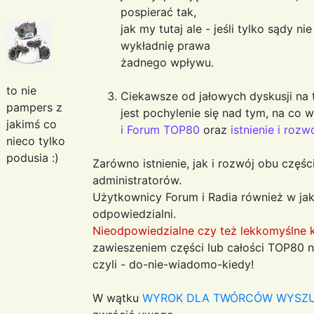
pospierać tak,
jak my tutaj ale - jeśli tylko sądy 
wykładnię prawa
żadnego wpływu.
to nie
Ciekawsze od jałowych dyskusji na 
pampers z
jest pochylenie się nad tym, na co
jakimś co
i Forum TOP80
oraz
istnienie i roz
nieco tylko
podusia :)
Zarówno istnienie, jak i rozwój obu częś
administratorów.
Użytkownicy Forum i Radia również w jak
odpowiedzialni.
Nieodpowiedzialne czy też lekkomyślne 
zawieszeniem części lub całości TOP80 na 
czyli - do-nie-wiadomo-kiedy!
W wątku
WYROK DLA TWÓRCÓW WYSZU