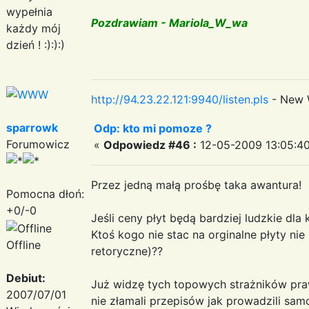
wypełnia
Pozdrawiam - Mariola_W_wa
każdy mój
dzień ! :):):)
http://94.23.22.121:9940/listen.pls
- New 
sparrowk
Odp: kto mi pomoze ?
Forumowicz
«
Odpowiedz #46 :
12-05-2009 13:05:40
Przez jedną małą prośbę taka awantura!
Pomocna dłoń:
+0/-0
Jeśli ceny płyt będą bardziej ludzkie dla
Ktoś kogo nie stac na orginalne płyty ni
Offline
retoryczne)??
Debiut:
Już widzę tych topowych strażników prawa
2007/07/01
nie złamali przepisów jak prowadzili sam