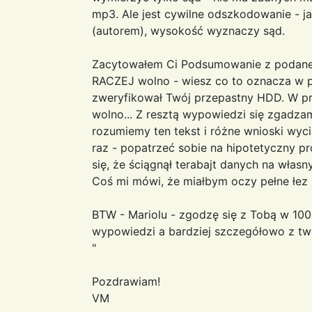
mp3. Ale jest cywilne odszkodowanie - 
(autorem), wysokość wyznaczy sąd.
Zacytowałem Ci Podsumowanie z podanego
RACZEJ wolno - wiesz co to oznacza w p
zweryfikował Twój przepastny HDD. W pr
wolno... Z resztą wypowiedzi się zgadzam
rozumiemy ten tekst i różne wnioski wyc
raz - popatrzeć sobie na hipotetyczny p
się, że ściągnął terabajt danych na włas
Coś mi mówi, że miałbym oczy pełne łez 
BTW - Mariolu - zgodzę się z Tobą w 10
wypowiedzi a bardziej szczegółowo z 
"
Pozdrawiam!
VM