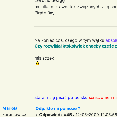
zwrócić uwagę
na kilka ciekawostek związanych z tą sp
Pirate Bay.
Na koniec coś, czego w tym wątku
absol
Czy rozwikłał ktokolwiek choćby część z
misiaczek
staram się pisać po polsku
sensownie i n
Mariola
Odp: kto mi pomoze ?
Forumowicz
«
Odpowiedz #45 :
12-05-2009 12:05:56