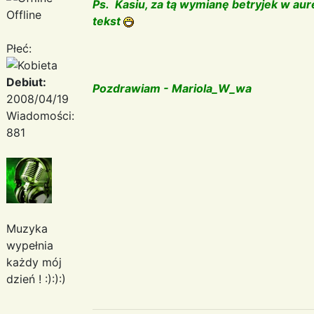
Ps. Kasiu, za tą wymianę betryjek w au
Offline
tekst
Płeć:
Debiut:
Pozdrawiam - Mariola_W_wa
2008/04/19
Wiadomości:
881
Muzyka
wypełnia
każdy mój
dzień ! :):):)