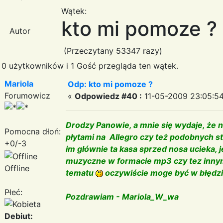
Wątek:
kto mi pomoze ?
Autor
(Przeczytany 53347 razy)
0 użytkowników i 1 Gość przegląda ten wątek.
Mariola
Odp: kto mi pomoze ?
Forumowicz
«
Odpowiedz #40 :
11-05-2009 23:05:54
Drodzy Panowie, a mnie się wydaje, że n
Pomocna dłoń:
płytami na Allegro czy też podobnych 
+0/-3
im głównie ta kasa sprzed nosa ucieka, 
muzyczne w formacie mp3 czy tez innym
Offline
tematu
oczywiście moge być w błędz
Płeć:
Pozdrawiam - Mariola_W_wa
Debiut: