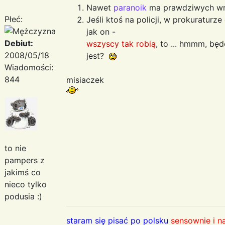
Nawet
paranoik
ma prawdziwych w
Płeć:
Jeśli ktoś na policji, w prokuraturz
jak on -
Debiut:
wszyscy tak robią
, to ... hmmm, b
2008/05/18
jest?
Wiadomości:
844
misiaczek
to nie
pampers z
jakimś co
nieco tylko
podusia :)
staram się pisać po polsku
sensownie i n