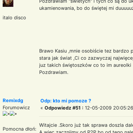
Pozdrawiam "świetych" i tych co są do u
ukamienowania, bo do świętej mi duuuuuż
italo disco
Brawo Kasiu ,mnie osobiście tez bardzo
stara jak świat ,Ci co zazwyczaj najwięce
juz takich świętoszków co to im aureolki
Pozdrawiam.
Remixdg
Odp: kto mi pomoze ?
Forumowicz
«
Odpowiedz #51 :
12-05-2009 20:05:26
Witajcie .Skoro już tak sprawa doszla dal
Pomocna dłoń:
A więc zacznijmy od P2P bo od tego nal