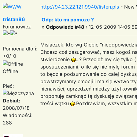
http://94.23.22.121:9940/listen.pls
- New 
tristan86
Odp: kto mi pomoze ?
Forumowicz
«
Odpowiedz #48 :
12-05-2009 14:05:59
Misiaczek, kto wg Ciebie "nieodpowiedzia
Pomocna dłoń:
Chcesz coś zasugerować, masz kogoś na 
+0/-0
stwierdzenie
...? Przecież my się tylko
spostrzeżeniami, o ile się nie mylę foru
Offline
to będzie podsumowanie do całej dyskus
powstrzymamy emocji i ma się wytworzyć
Płeć:
nienawiści, uprzedzeń miedzy użytkownik
proponuję zamknąć tą dyskusję związaną 
Debiut:
treści wątku
.Pozdrawiam, wszystkim m
2008/07/18
Wiadomości:
288