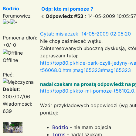
Bodzio
Odp: kto mi pomoze ?
Forumowicz
«
Odpowiedz #53 :
14-05-2009 10:05:57
Cytat: misiaczek 14-05-2009 02:05:20
Pomocna dłoń:
Nie chcę zaśmiecać wątku.
+0/-0
Zainteresowanych uboczną dyskusją, kt
zapraszam tutaj:
Offline
http://top80.pl/hide-park-czyli-jedyny-
t56068.0.html;msg165323#msg165323
Płeć:
nadal czekam na prostą odpowiedź na p
Debiut:
http://top80.pl/kto-mi-pomoze-t56102.
2007/07/06
Wiadomości:
Wzór przykładowych odpowiedzi (wg aut
639
poniżej:
Bodzio
- nie mam pojęcia
Torris
- nadal szukam