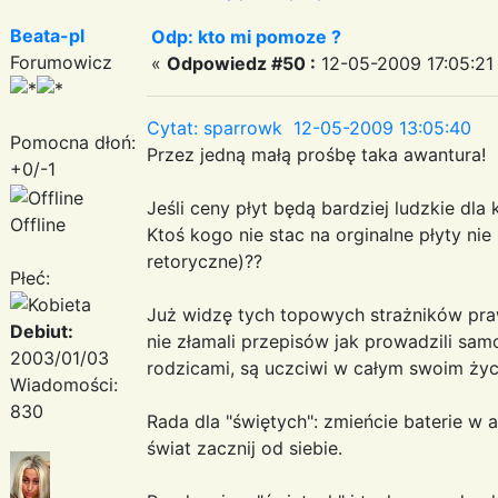
Beata-pl
Odp: kto mi pomoze ?
Forumowicz
«
Odpowiedz #50 :
12-05-2009 17:05:21
Cytat: sparrowk 12-05-2009 13:05:40
Pomocna dłoń:
Przez jedną małą prośbę taka awantura!
+0/-1
Jeśli ceny płyt będą bardziej ludzkie dla
Offline
Ktoś kogo nie stac na orginalne płyty ni
retoryczne)??
Płeć:
Już widzę tych topowych strażników prawa
Debiut:
nie złamali przepisów jak prowadzili sam
2003/01/03
rodzicami, są uczciwi w całym swoim życ
Wiadomości:
830
Rada dla "świętych": zmieńcie baterie w 
świat zacznij od siebie.