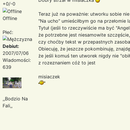
+0/-0
Teraz już na poważnie: utworku sobie ni
Offline
"Na ucho" umieściłbym go na przełomie l
Tytuł (jeśli to rzeczywiście ma być "Angel
Płeć:
że potrzebne jest niesamowite szczęście,
czy choćby tekst w przepastnych zasobac
Debiut:
Obiecuję, że jeszcze pokombinuję, znajdę 
2007/07/06
że jeśli komuś ten utworek nigdy nie "obił
Wiadomości:
z rozeznaniem cóż to jest
639
misiaczek
,,Bodzio Na
Fali,,