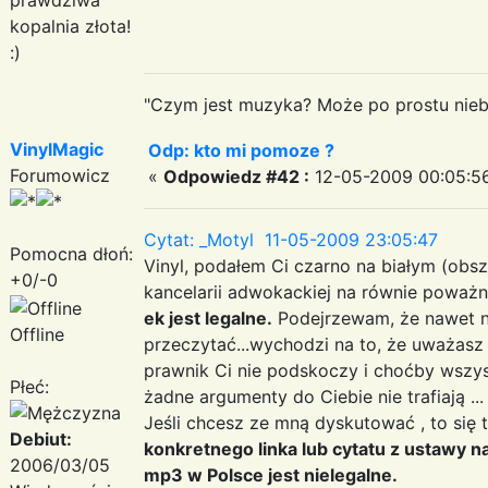
kopalnia złota!
:)
"Czym jest muzyka? Może po prostu niebe
VinylMagic
Odp: kto mi pomoze ?
Forumowicz
«
Odpowiedz #42 :
12-05-2009 00:05:5
Cytat: _Motyl 11-05-2009 23:05:47
Pomocna dłoń:
Vinyl, podałem Ci czarno na białym (ob
+0/-0
kancelarii adwokackiej na równie poważny
ek jest legalne.
Podejrzewam, że nawet ni
Offline
przeczytać...wychodzi na to, że uważasz
prawnik Ci nie podskoczy i choćby wszyscy
Płeć:
żadne argumenty do Ciebie nie trafiają ...
Jeśli chcesz ze mną dyskutować , to się t
Debiut:
konkretnego linka lub cytatu z ustawy n
2006/03/05
mp3 w Polsce jest nielegalne.