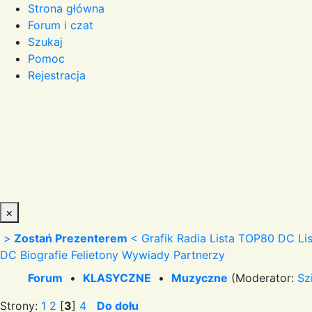
Strona główna
Forum i czat
Szukaj
Pomoc
Rejestracja
×
>
Zostań Prezenterem
<
Grafik Radia
Lista TOP80 DC
Li
DC
Biografie
Felietony
Wywiady
Partnerzy
Forum
•
KLASYCZNE
•
Muzyczne
(Moderator:
Sz
Strony:
1
2
[
3
]
4
Do dołu