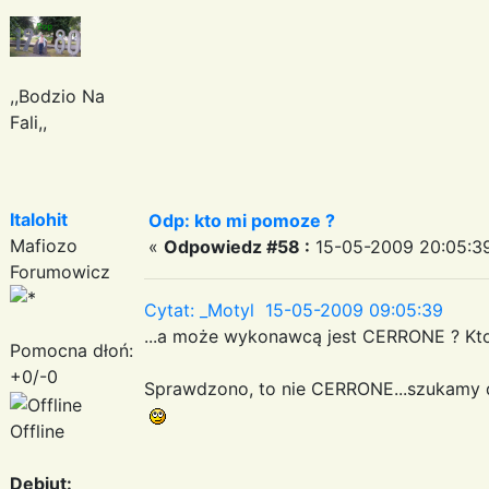
,,Bodzio Na
Fali,,
Italohit
Odp: kto mi pomoze ?
Mafiozo
«
Odpowiedz #58 :
15-05-2009 20:05:3
Forumowicz
Cytat: _Motyl 15-05-2009 09:05:39
...a może wykonawcą jest CERRONE ? Kto
Pomocna dłoń:
+0/-0
Sprawdzono, to nie CERRONE...szukamy d
Offline
Debiut: