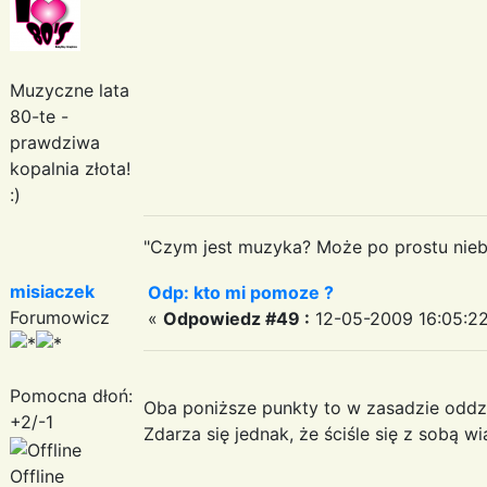
Muzyczne lata
80-te -
prawdziwa
kopalnia złota!
:)
"Czym jest muzyka? Może po prostu niebe
misiaczek
Odp: kto mi pomoze ?
Forumowicz
«
Odpowiedz #49 :
12-05-2009 16:05:22
Pomocna dłoń:
Oba poniższe punkty to w zasadzie oddzi
+2/-1
Zdarza się jednak, że ściśle się z sobą wi
Offline