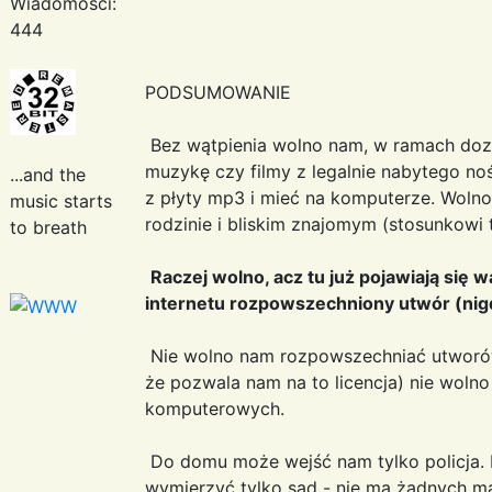
Wiadomości:
444
PODSUMOWANIE
Bez wątpienia wolno nam, w ramach doz
muzykę czy filmy z legalnie nabytego noś
...and the
z płyty mp3 i mieć na komputerze. Wolno
music starts
rodzinie i bliskim znajomym (stosunkowi
to breath
Raczej wolno, acz tu już pojawiają się w
internetu rozpowszechniony utwór (ni
Nie wolno nam rozpowszechniać utworów
że pozwala nam na to licencja) nie wol
komputerowych.
Do domu może wejść nam tylko policja. 
wymierzyć tylko sąd - nie ma żadnych m