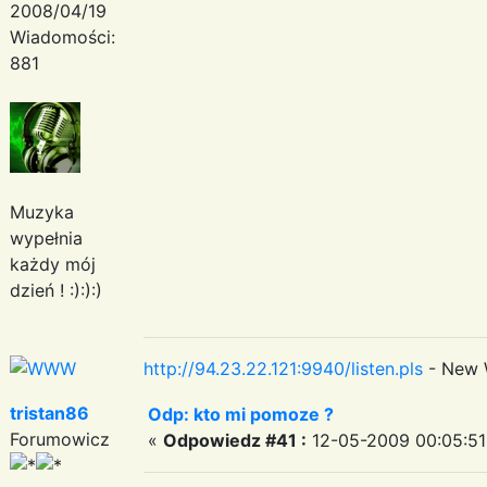
2008/04/19
Wiadomości:
881
Muzyka
wypełnia
każdy mój
dzień ! :):):)
http://94.23.22.121:9940/listen.pls
- New 
tristan86
Odp: kto mi pomoze ?
Forumowicz
«
Odpowiedz #41 :
12-05-2009 00:05:51