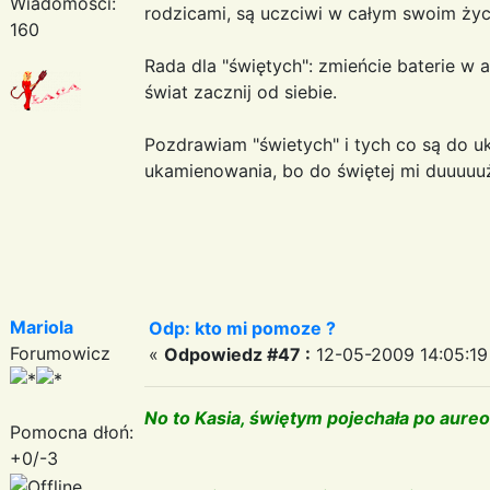
Wiadomości:
rodzicami, są uczciwi w całym swoim życ
160
Rada dla "świętych": zmieńcie baterie w 
świat zacznij od siebie.
Pozdrawiam "świetych" i tych co są do u
ukamienowania, bo do świętej mi duuuuuż
Mariola
Odp: kto mi pomoze ?
Forumowicz
«
Odpowiedz #47 :
12-05-2009 14:05:19
No to Kasia, świętym pojechała po aure
Pomocna dłoń:
+0/-3