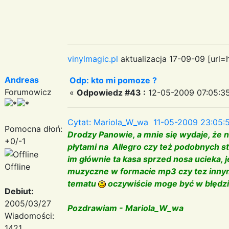
vinylmagic.pl
aktualizacja 17-09-09 [url=
Andreas
Odp: kto mi pomoze ?
Forumowicz
«
Odpowiedz #43 :
12-05-2009 07:05:35
Cytat: Mariola_W_wa 11-05-2009 23:05:
Pomocna dłoń:
Drodzy Panowie, a mnie się wydaje, że n
+0/-1
płytami na Allegro czy też podobnych 
im głównie ta kasa sprzed nosa ucieka, 
Offline
muzyczne w formacie mp3 czy tez innym
tematu
oczywiście moge być w błędz
Debiut:
2005/03/27
Pozdrawiam - Mariola_W_wa
Wiadomości:
1421