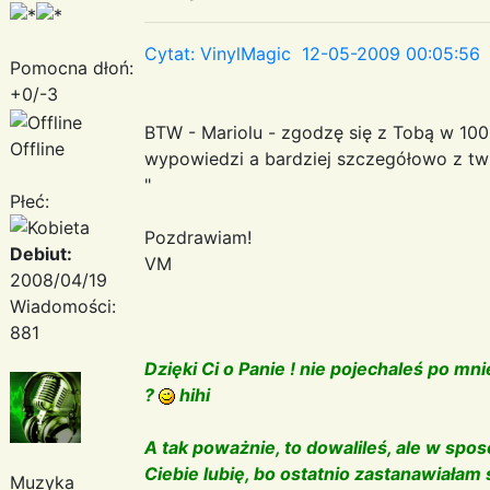
Cytat: VinylMagic 12-05-2009 00:05:56
Pomocna dłoń:
+0/-3
BTW - Mariolu - zgodzę się z Tobą w 10
Offline
wypowiedzi a bardziej szczegółowo z 
"
Płeć:
Pozdrawiam!
Debiut:
VM
2008/04/19
Wiadomości:
881
Dzięki Ci o Panie ! nie pojechaleś po mn
?
hihi
A tak poważnie, to dowalileś, ale w sposó
Ciebie lubię, bo ostatnio zastanawiałam 
Muzyka