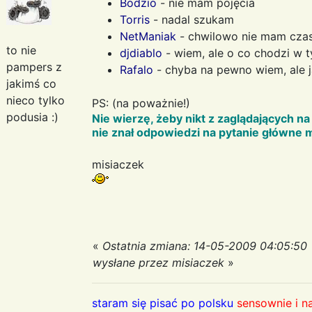
Bodzio
- nie mam pojęcia
Torris
- nadal szukam
NetManiak
- chwilowo nie mam cza
to nie
djdiablo
- wiem, ale o co chodzi w 
pampers z
Rafalo
- chyba na pewno wiem, ale 
jakimś co
nieco tylko
PS: (na poważnie!)
podusia :)
Nie wierzę, żeby nikt z zaglądających 
nie znał odpowiedzi na pytanie główne m
misiaczek
«
Ostatnia zmiana: 14-05-2009 04:05:50
wysłane przez misiaczek
»
staram się pisać po polsku
sensownie i n