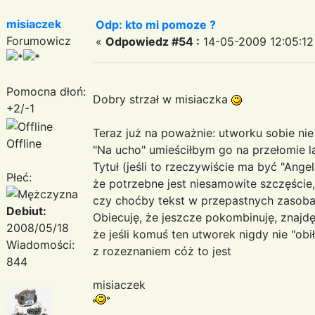
misiaczek
Odp: kto mi pomoze ?
Forumowicz
«
Odpowiedz #54 :
14-05-2009 12:05:12
Pomocna dłoń:
Dobry strzał w misiaczka
+2/-1
Teraz już na poważnie: utworku sobie ni
Offline
"Na ucho" umieściłbym go na przełomie l
Tytuł (jeśli to rzeczywiście ma być "Angel
Płeć:
że potrzebne jest niesamowite szczęście,
czy choćby tekst w przepastnych zasobac
Debiut:
Obiecuję, że jeszcze pokombinuję, znajdę 
2008/05/18
że jeśli komuś ten utworek nigdy nie "obił
Wiadomości:
z rozeznaniem cóż to jest
844
misiaczek