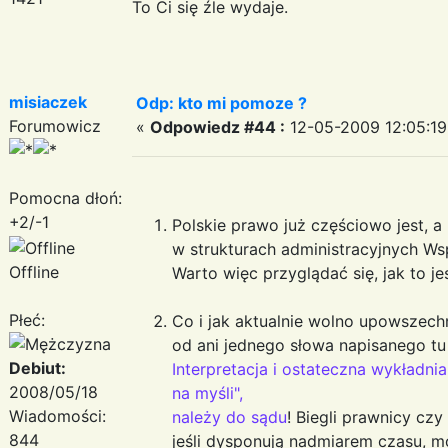
To Ci się źle wydaje.
misiaczek
Odp: kto mi pomoze ?
Forumowicz
«
Odpowiedz #44 :
12-05-2009 12:05:19
Pomocna dłoń:
+2/-1
Polskie prawo już częściowo jest, a
w strukturach administracyjnych Wsp
Offline
Warto więc przyglądać się, jak to je
Płeć:
Co i jak aktualnie wolno upowszechni
od ani jednego słowa napisanego tu i
Debiut:
Interpretacja i ostateczna wykładni
2008/05/18
na myśli",
Wiadomości:
należy do sądu
! Biegli prawnicy cz
844
jeśli dysponują nadmiarem czasu, 