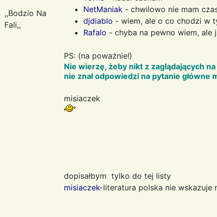
NetManiak
- chwilowo nie mam cza
,,Bodzio Na
djdiablo
- wiem, ale o co chodzi w 
Fali,,
Rafalo
- chyba na pewno wiem, ale 
PS: (na poważnie!)
Nie wierzę, żeby nikt z zaglądających 
nie znał odpowiedzi na pytanie główne m
misiaczek
dopisałbym tylko do tej listy
misiaczek
-literatura polska nie wskazuje