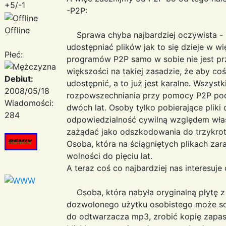
+5/-1
-P2P:
Offline
Sprawa chyba najbardziej oczywista - n
udostępniać plików jak to się dzieje w 
Płeć:
programów P2P samo w sobie nie jest prz
większości na takiej zasadzie, że aby coś
Debiut:
udostępnić, a to już jest karalne. Wszys
2008/05/18
rozpowszechniania przy pomocy P2P pod
Wiadomości:
dwóch lat. Osoby tylko pobierające plik
284
odpowiedzialność cywilną względem właś
zażądać jako odszkodowania do trzykro
Osoba, która na ściągniętych plikach za
wolności do pięciu lat.
A teraz coś co najbardziej nas interesuje 
Osoba, która nabyła oryginalną płytę 
dozwolonego użytku osobistego może sob
do odtwarzacza mp3, zrobić kopię zapa