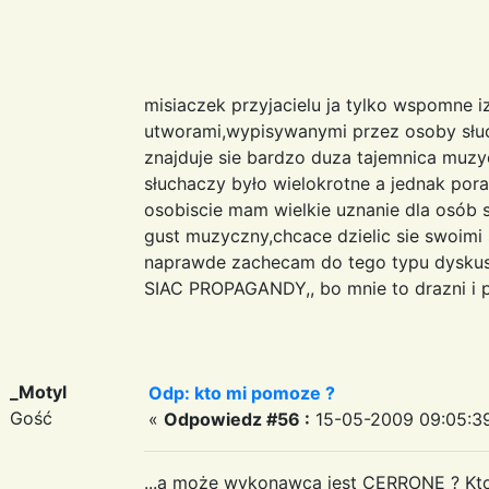
misiaczek przyjacielu ja tylko wspomne i
utworami,wypisywanymi przez osoby słuch
znajduje sie bardzo duza tajemnica muzy
słuchaczy było wielokrotne a jednak porad
osobiscie mam wielkie uznanie dla osób
gust muzyczny,chcace dzielic sie swoimi
naprawde zachecam do tego typu dyskusj
SIAC PROPAGANDY,, bo mnie to drazni i 
_Motyl
Odp: kto mi pomoze ?
Gość
«
Odpowiedz #56 :
15-05-2009 09:05:3
...a może wykonawcą jest CERRONE ? Kto