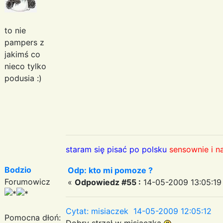
to nie
pampers z
jakimś co
nieco tylko
podusia :)
staram się pisać po polsku
sensownie i n
Bodzio
Odp: kto mi pomoze ?
Forumowicz
«
Odpowiedz #55 :
14-05-2009 13:05:19
Cytat: misiaczek 14-05-2009 12:05:12
Pomocna dłoń:
Dobry strzał w misiaczka