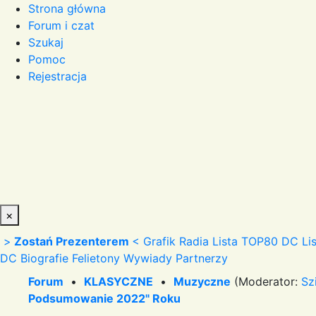
Strona główna
Forum i czat
Szukaj
Pomoc
Rejestracja
×
>
Zostań Prezenterem
<
Grafik Radia
Lista TOP80 DC
Li
DC
Biografie
Felietony
Wywiady
Partnerzy
Forum
•
KLASYCZNE
•
Muzyczne
(Moderator:
Sz
Podsumowanie 2022" Roku