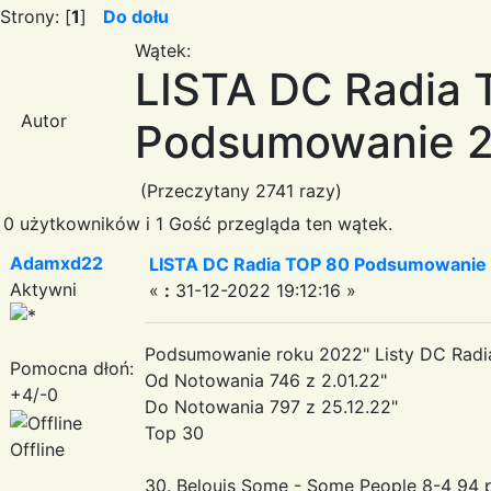
Strony: [
1
]
Do dołu
Wątek:
LISTA DC Radia 
Autor
Podsumowanie 2
(Przeczytany 2741 razy)
0 użytkowników i 1 Gość przegląda ten wątek.
Adamxd22
LISTA DC Radia TOP 80 Podsumowanie
Aktywni
«
:
31-12-2022 19:12:16 »
Podsumowanie roku 2022" Listy DC Radi
Pomocna dłoń:
Od Notowania 746 z 2.01.22"
+4/-0
Do Notowania 797 z 25.12.22"
Top 30
Offline
30. Belouis Some - Some People 8-4 94 p