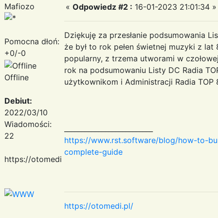
Mafiozo
«
Odpowiedz #2 :
16-01-2023 21:01:34 »
Dziękuję za przesłanie podsumowania Li
Pomocna dłoń:
że był to rok pełen świetnej muzyki z lat
+0/-0
popularny, z trzema utworami w czołowej 
rok na podsumowaniu Listy DC Radia TO
Offline
użytkownikom i Administracji Radia TO
Debiut:
2022/03/10
Wiadomości:
__________________________
22
https://www.rst.software/blog/how-to-bui
complete-guide
https://otomedi.pl/
https://otomedi.pl/