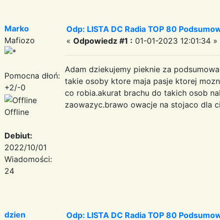
Marko
Odp: LISTA DC Radia TOP 80 Podsumow
Mafiozo
«
Odpowiedz #1 :
01-01-2023 12:01:34 »
Adam dziekujemy pieknie za podsumowani
Pomocna dłoń:
takie osoby ktore maja pasje ktorej mozn
+2/-0
co robia.akurat brachu do takich osob n
zaowazyc.brawo owacje na stojaco dla c
Offline
Debiut:
2022/10/01
Wiadomości:
24
dzien
Odp: LISTA DC Radia TOP 80 Podsumow