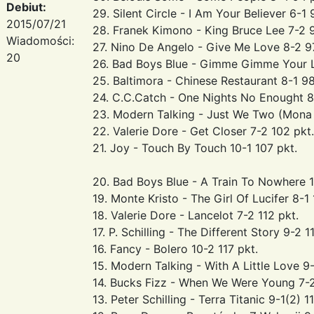
Debiut:
29. Silent Circle - I Am Your Believer 6-1 
2015/07/21
28. Franek Kimono - King Bruce Lee 7-2 9
Wiadomości:
27. Nino De Angelo - Give Me Love 8-2 9
20
26. Bad Boys Blue - Gimme Gimme Your L
25. Baltimora - Chinese Restaurant 8-1 98
24. C.C.Catch - One Nights No Enought 8
23. Modern Talking - Just We Two (Mona L
22. Valerie Dore - Get Closer 7-2 102 pkt.
21. Joy - Touch By Touch 10-1 107 pkt.
20. Bad Boys Blue - A Train To Nowhere 1
19. Monte Kristo - The Girl Of Lucifer 8-1 
18. Valerie Dore - Lancelot 7-2 112 pkt.
17. P. Schilling - The Different Story 9-2 1
16. Fancy - Bolero 10-2 117 pkt.
15. Modern Talking - With A Little Love 9-
14. Bucks Fizz - When We Were Young 7-2
13. Peter Schilling - Terra Titanic 9-1(2) 1