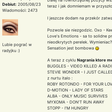
Debiut:
2005/08/23
teraz i jak domniemam w przyszło
Wiadomości: 2473
I jeszcze dodam na przekór zatwar
Pozwole sie niezgodzic. Oxo - Kee
Love's Emotions - sa to solidne
nieodkrytych perelek. Wymienia
Lubie pograć w
Sensation jest bombowa
radyjku :)
A teraz z cyklu
Nagrania ktore m
BUGGLES - VIDEO KILLED A RAD
STEVIE WONDER - I JUST CALLE
z nurtu italo :
ROBY ROTONDO - FOR YOUR LO
D-MOTION - LADY OF STARS
ALBA - ONLY MUSIC SURVIVES
MYXOMA - DON'T RUN AWAY
STOPP - I'M HUNGRY