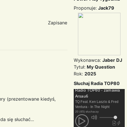
Proponuje:
Jack79
Zapisane
Wykonawca:
Jaber DJ
Tytuł:
My Question
Rok:
2025
Słuchaj Radia TOP80
Radio TOP80 - zamawia
Arsau6
lery (prezentowane kiedyś,
TQ Feat. Ken Laszlo & Fred
Ventura - In The Night
20 (65) słuchaczy
a się słuchać...