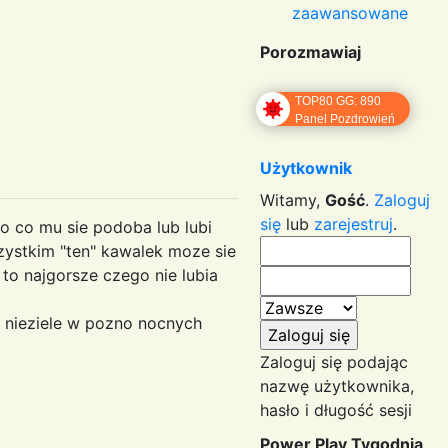
zaawansowane
Porozmawiaj
TOP80 GG: 890
Panel Pozdrowień
Użytkownik
Witamy,
Gość
.
Zaloguj
się
lub
zarejestruj
.
to co mu sie podoba lub lubi
szystkim "ten" kawalek moze sie
to najgorsze czego nie lubia
 nieziele w pozno nocnych
Zaloguj się podając
nazwę użytkownika,
hasło i długość sesji
Power Play Tygodnia