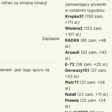
 refren ze zmiana tonacji
zamawiający piosenki
w ostatnim tygodniu:
Kropka31
(159 zam.
+111 sł.)
Wioleta2
(123 zam.
+107 sł.)
Zapisane
RAD69
(85 zam. +48
sł.)
Arsau6
(52 zam. +43
sł.)
E-72
(38 zam. +20 sł.)
hlenem jest tego sporo na
Gerwazy101
(37 zam.
+23 sł.)
Piotr71
(31 zam. +26
sł.)
Natali
(22 zam. +11 sł.)
Pelasia
(20 zam. +24
sł.)