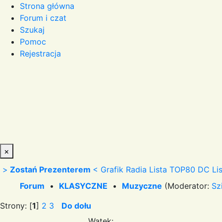
Strona główna
Forum i czat
Szukaj
Pomoc
Rejestracja
×
>
Zostań Prezenterem
<
Grafik Radia
Lista TOP80 DC
Li
Forum
•
KLASYCZNE
•
Muzyczne
(Moderator:
Sz
Strony: [
1
]
2
3
Do dołu
Wątek: