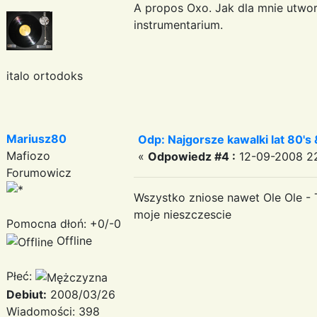
A propos Oxo. Jak dla mnie utwor 
instrumentarium.
italo ortodoks
Mariusz80
Odp: Najgorsze kawalki lat 80's 
Mafiozo
«
Odpowiedz #4 :
12-09-2008 22
Forumowicz
Wszystko zniose nawet Ole Ole -
moje nieszczescie
Pomocna dłoń: +0/-0
Offline
Płeć:
Debiut:
2008/03/26
Wiadomości: 398