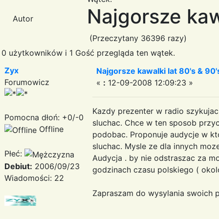
Najgorsze kawa
Autor
(Przeczytany 36396 razy)
0 użytkowników i 1 Gość przegląda ten wątek.
Zyx
Najgorsze kawalki lat 80's & 90'
Forumowicz
«
:
12-09-2008 12:09:23 »
Kazdy prezenter w radio szykujac 
Pomocna dłoń: +0/-0
sluchac. Chce w ten sposob przyci
Offline
podobac. Proponuje audycje w kto
sluchac. Mysle ze dla innych moze
Płeć:
Audycja . by nie odstraszac za 
Debiut:
2006/09/23
godzinach czasu polskiego ( okol
Wiadomości: 22
Zapraszam do wysylania swoich p