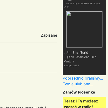
Powered by
© TOP80 AI Player
v1.2
Zapisane
In The Night
TQ Ken Laszlo And Fred
Ventura
Europe
2014
Poprzednio graliśmy...
Twoje ulubione...
Zamów Piosenkę
Teraz i Ty możesz
zagrać w radio!
lery (prezentowane kiedyś,