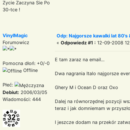
Zycie Zaczyna Sie Po
30-tce !
VinylMagic
Odp: Najgorsze kawalki lat 80's 
Forumowicz
«
Odpowiedz #1 :
12-09-2008 12:
E tam zaraz na email...
Pomocna dłoń: +0/-0
Offline
Dwa nagrania Italo najgorsze eve
Płeć:
Ghery M i Ocean D oraz Oxo
Debiut:
2006/03/05
Wiadomości: 444
Dalej na równorzędnej pozycji wsz
teraz i jak domniemam w przyszło
I jeszcze dodam na przekór zatwar