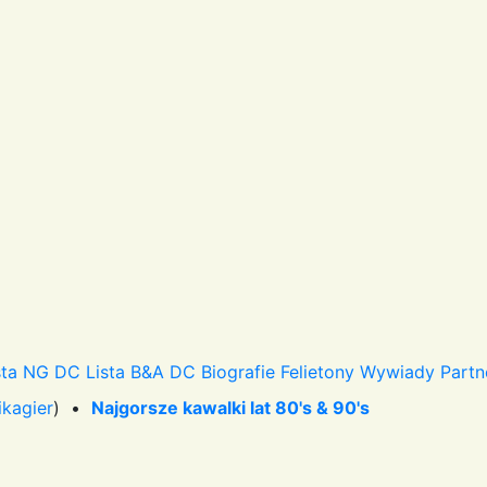
sta NG DC
Lista B&A DC
Biografie
Felietony
Wywiady
Partn
ikagier
) •
Najgorsze kawalki lat 80's & 90's