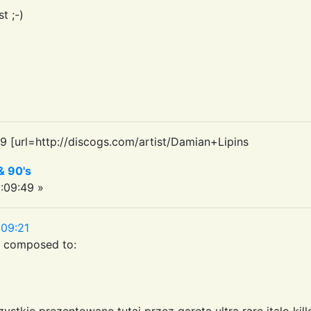
t ;-)
9 [url=http://discogs.com/artist/Damian+Lipins
& 90's
:09:49 »
:09:21
r composed to:
ystkie prezentowane tutaj przez gareta ultra rare italo kil