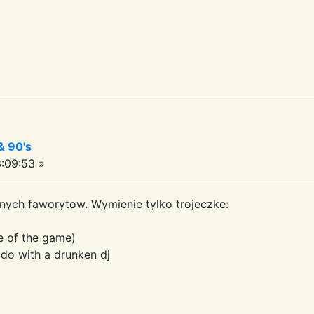
& 90's
:09:53 »
nych faworytow. Wymienie tylko trojeczke:
me of the game)
 do with a drunken dj