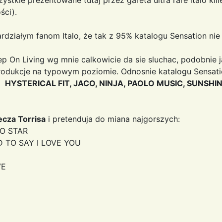
ści).
działym fanom Italo, że tak z 95% katalogu Sensation nie d
p On Living wg mnie calkowicie da sie sluchac, podobnie j
 produkcje na typowym poziomie. Odnosnie katalogu Sensat
c?
HYSTERICAL FIT, JACO, NINJA, PAOLO MUSIC, SUNSHI
ecza Torrisa
i pretenduja do miana najgorszych:
IO STAR
D TO SAY I LOVE YOU
VE