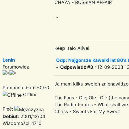
CHAYA - RUSSIAN AFFAIR
...
Keep Italo Alive!
Lenin
Odp: Najgorsze kawalki lat 80's 
Forumowicz
«
Odpowiedz #3 :
12-09-2008 13
Ja mam kilku swoich znienawidzo
Pomocna dłoń: +0/-0
Offline
The Fans - Ole, Ole , Ole (the na
The Radio Pirates - What shall we
Płeć:
Chriss - Sweets For My Sweet
Debiut:
2001/12/04
Wiadomości: 1710