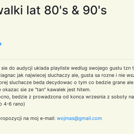
lki lat 80's & 90's
s
sie do audycji uklada playliste wedlug swojego gustu tzn 
agnac jak najwiecej sluchaczy ale, gusta sa rozne i nie w
rej sluchacze beda decydowac o tym co bedzie grane ale 
 okazac sie ze "tan" kawalek jest hitem.
mocno, bedzie z prowadzona od konca wrzesnia z soboty na
o 4-6 rano)
ropozycji na moj e-mail:
wojmas@gmail.com