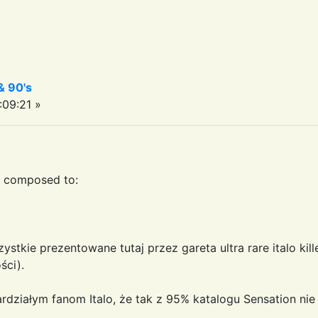
& 90's
09:21 »
r composed to:
ystkie prezentowane tutaj przez gareta ultra rare italo kil
ści).
działym fanom Italo, że tak z 95% katalogu Sensation nie d