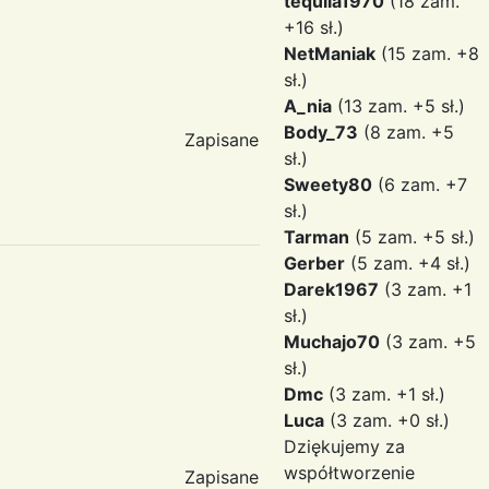
tequila1970
(18 zam.
+16 sł.)
NetManiak
(15 zam. +8
sł.)
A_nia
(13 zam. +5 sł.)
Body_73
(8 zam. +5
Zapisane
sł.)
Sweety80
(6 zam. +7
sł.)
Tarman
(5 zam. +5 sł.)
Gerber
(5 zam. +4 sł.)
Darek1967
(3 zam. +1
sł.)
Muchajo70
(3 zam. +5
sł.)
Dmc
(3 zam. +1 sł.)
Luca
(3 zam. +0 sł.)
Dziękujemy za
współtworzenie
Zapisane