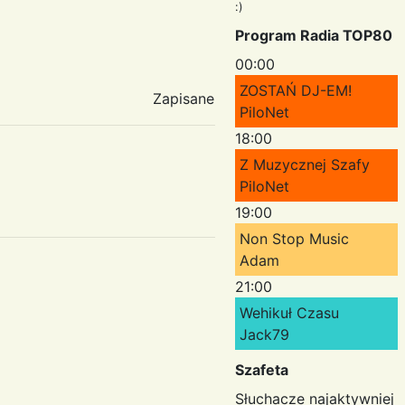
:)
Program Radia TOP80
00:00
ZOSTAŃ DJ-EM!
Zapisane
PiloNet
18:00
Z Muzycznej Szafy
PiloNet
19:00
Non Stop Music
Adam
21:00
Wehikuł Czasu
Jack79
Szafeta
Słuchacze najaktywniej