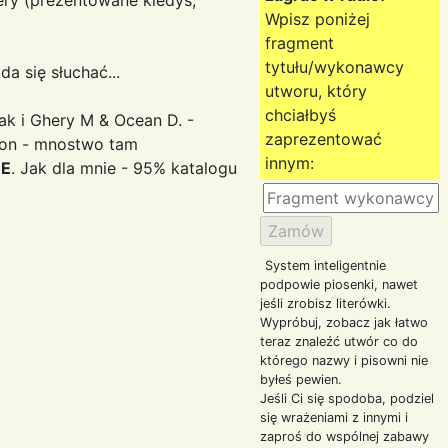
Wpisz poniżej
fragment
tytułu/wykonawcy
a się słuchać...
utworu, który
chciałbyś
ak i Ghery M & Ocean D. -
zaprezentować
ion - mnostwo tam
innym:
NE
. Jak dla mnie - 95% katalogu
System inteligentnie
podpowie piosenki, nawet
jeśli zrobisz literówki.
Wypróbuj, zobacz jak łatwo
teraz znaleźć utwór co do
którego nazwy i pisowni nie
byłeś pewien.
Jeśli Ci się spodoba, podziel
się wrażeniami z innymi i
zaproś do wspólnej zabawy