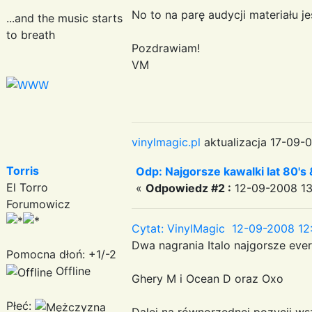
No to na parę audycji materiału jes
...and the music starts
to breath
Pozdrawiam!
VM
vinylmagic.pl
aktualizacja 17-09-0
Torris
Odp: Najgorsze kawalki lat 80's 
El Torro
«
Odpowiedz #2 :
12-09-2008 13
Forumowicz
Cytat: VinylMagic 12-09-2008 12
Dwa nagrania Italo najgorsze eve
Pomocna dłoń: +1/-2
Offline
Ghery M i Ocean D oraz Oxo
Płeć:
Dalej na równorzędnej pozycji wsz