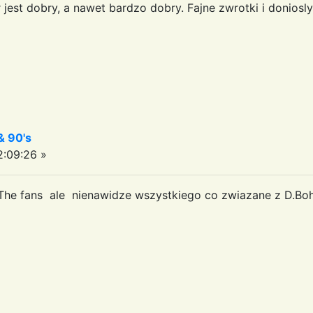
jest dobry, a nawet bardzo dobry. Fajne zwrotki i doniosly
& 90's
:09:26 »
 The fans ale nienawidze wszystkiego co zwiazane z D.Bo