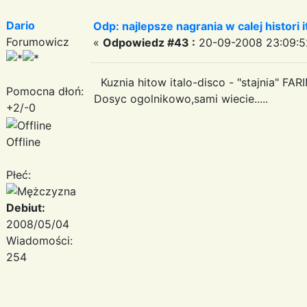
Dario
Odp: najlepsze nagrania w calej histori i
Forumowicz
«
Odpowiedz #43 :
20-09-2008 23:09:5
Kuznia hitow italo-disco - "stajnia" FA
Pomocna dłoń:
Dosyc ogolnikowo,sami wiecie.....
+2/-0
Offline
Płeć:
Debiut:
2008/05/04
Wiadomości:
254