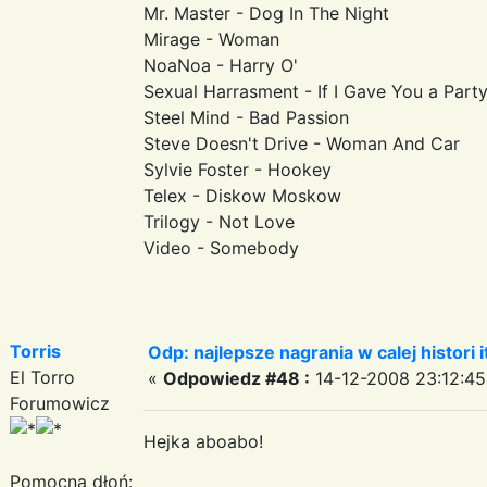
Mr. Master - Dog In The Night
Mirage - Woman
NoaNoa - Harry O'
Sexual Harrasment - If I Gave You a Part
Steel Mind - Bad Passion
Steve Doesn't Drive - Woman And Car
Sylvie Foster - Hookey
Telex - Diskow Moskow
Trilogy - Not Love
Video - Somebody
Torris
Odp: najlepsze nagrania w calej histori i
El Torro
«
Odpowiedz #48 :
14-12-2008 23:12:45
Forumowicz
Hejka aboabo!
Pomocna dłoń: