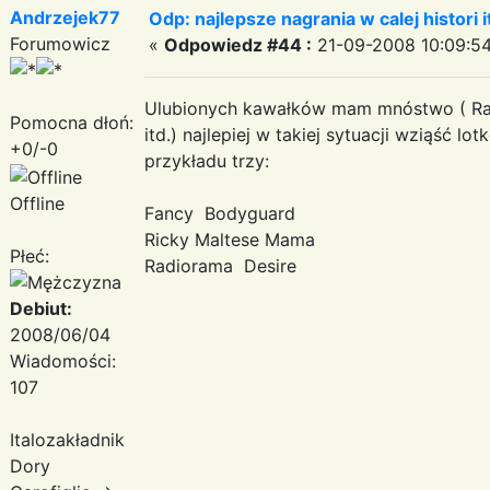
Andrzejek77
Odp: najlepsze nagrania w calej histori i
Forumowicz
«
Odpowiedz #44 :
21-09-2008 10:09:54
Ulubionych kawałków mam mnóstwo ( Radio
Pomocna dłoń:
itd.) najlepiej w takiej sytuacji wziąść lot
+0/-0
przykładu trzy:
Offline
Fancy Bodyguard
Ricky Maltese Mama
Płeć:
Radiorama Desire
Debiut:
2008/06/04
Wiadomości:
107
Italozakładnik
Dory