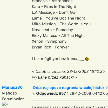
Hipnosis - Astrodance
Kata - Fires In The Night
L.A.Message - Don't Go
Lame - You've Got The Night
Miko Mission - The World Is You
Novecento - Someday
Ricky Maltese - All The Night
Xenon - Symphony
Bryan Rich - Forever
I tak mógłbym bez końca,,,,,,
«
Ostatnia zmiana: 28-12-2008 16:12:35
wysłane przez kubacki
»
Mariusz80
Odp: najlepsze nagrania w calej histori i
Mafiozo
«
Odpowiedz #57 :
28-12-2008 04:12:05
Forumowicz
l.a.messina -say sandy ten utwor Ci sie 