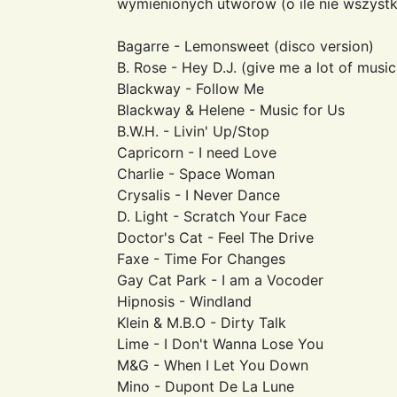
wymienionych utworow (o ile nie wszystk
Bagarre - Lemonsweet (disco version)
B. Rose - Hey D.J. (give me a lot of music
Blackway - Follow Me
Blackway & Helene - Music for Us
B.W.H. - Livin' Up/Stop
Capricorn - I need Love
Charlie - Space Woman
Crysalis - I Never Dance
D. Light - Scratch Your Face
Doctor's Cat - Feel The Drive
Faxe - Time For Changes
Gay Cat Park - I am a Vocoder
Hipnosis - Windland
Klein & M.B.O - Dirty Talk
Lime - I Don't Wanna Lose You
M&G - When I Let You Down
Mino - Dupont De La Lune