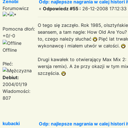
Zenobi
Odp: najlepsze nagrania w calej histori i
Forumowicz
«
Odpowiedz #55 :
26-12-2008 17:12:33
O tego się zaczęło. Rok 1985, olsztyński
Pomocna dłoń:
seansem, a tam nagle: How Old Are You? -
+0/-0
to, czego należy słuchać
Pięć lat trwa
wykonawcę i miałem utwór w całości.
Offline
Drugi kawałek to otwierający Max Mix 2: 
Płeć:
wersja remix). A że przy okazji w tym mix
szczęścia.
Debiut:
2004/01/19
Wiadomości:
807
kubacki
Odp: najlepsze nagrania w calej histori i