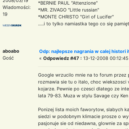
2008/03/19
*BERNIE PAUL "Attenzione"
Wiadomości:
*MR. ZIVAGO "Little russian"
19
*MONTE CHRISTO "Girl of Lucifer"
.....i to tylko namiastka tego co się pamięta.
aboabo
Odp: najlepsze nagrania w calej histori i
Gość
«
Odpowiedz #47 :
13-12-2008 00:12:45
Google wrzucilo mnie na to forum przez
rozmawia sie tu o italo, choc wiekszos
kojarze. Pewnie po czesci dlatego ze int
lata 79-83. Muza w stylu Savage czy Ken L
Ponizej lista moich faworytow, slabych k
siedzi w podobnym klimacie prosze o wy
pasjonuje sie od niedawna, glownie za s