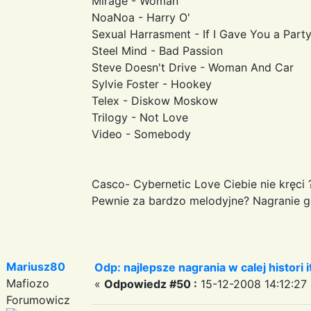
Mirage - Woman
NoaNoa - Harry O'
Sexual Harrasment - If I Gave You a Part
Steel Mind - Bad Passion
Steve Doesn't Drive - Woman And Car
Sylvie Foster - Hookey
Telex - Diskow Moskow
Trilogy - Not Love
Video - Somebody
Casco- Cybernetic Love Ciebie nie kręci 
Pewnie za bardzo melodyjne? Nagranie g
Mariusz80
Odp: najlepsze nagrania w calej histori i
Mafiozo
«
Odpowiedz #50 :
15-12-2008 14:12:27 
Forumowicz