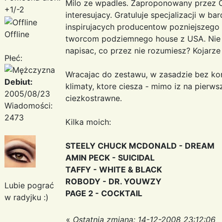
Milo ze wpadles. Zaproponowany przez C
+1/-2
interesujacy. Gratuluje specjalizacji w b
inspirujacych producentow pozniejszego 
Offline
tworcom podziemnego house z USA. Nie 
napisac, co przez nie rozumiesz? Kojarze 
Płeć:
Wracajac do zestawu, w zasadzie bez ko
Debiut:
klimaty, ktore ciesza - mimo iz na pier
2005/08/23
ciezkostrawne.
Wiadomości:
2473
Kilka moich:
STEELY CHUCK MCDONALD - DREAM
AMIN PECK - SUICIDAL
TAFFY - WHITE & BLACK
ROBODY - DR. YOUWZY
Lubie pograć
PAGE 2 - COCKTAIL
w radyjku :)
«
Ostatnia zmiana: 14-12-2008 23:12:06