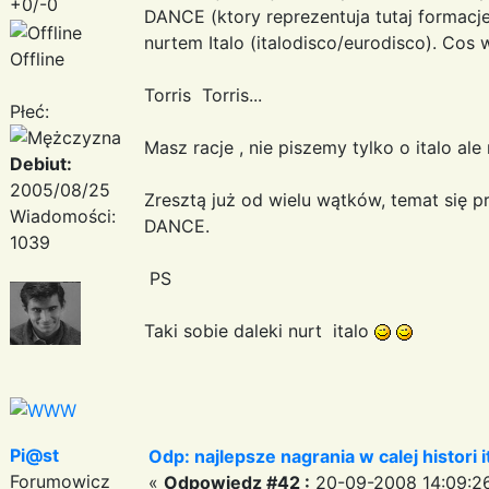
+0/-0
DANCE (ktory reprezentuja tutaj formacj
nurtem Italo (italodisco/eurodisco). Cos
Offline
Torris Torris...
Płeć:
Masz racje , nie piszemy tylko o italo a
Debiut:
2005/08/25
Zresztą już od wielu wątków, temat się 
Wiadomości:
DANCE.
1039
PS
Taki sobie daleki nurt italo
Pi@st
Odp: najlepsze nagrania w calej histori i
Forumowicz
«
Odpowiedz #42 :
20-09-2008 14:09:2