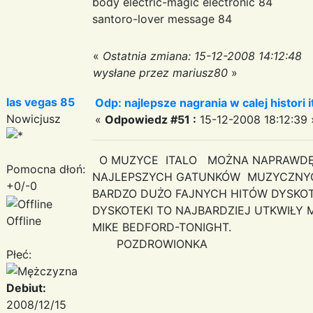
body electric-magic electronic 84
santoro-lover message 84
«
Ostatnia zmiana: 15-12-2008 14:12:48
wysłane przez mariusz80
»
las vegas 85
Odp: najlepsze nagrania w calej histori i
Nowicjusz
«
Odpowiedz #51 :
15-12-2008 18:12:39 
O MUZYCE ITALO MOŻNA NAPRAWDĘ 
Pomocna dłoń:
NAJLEPSZYCH GATUNKÓW MUZYCZNYC
+0/-0
BARDZO DUŻO FAJNYCH HITÓW DYSKO
DYSKOTEKI TO NAJBARDZIEJ UTKWIŁY
Offline
MIKE BEDFORD-TONIGHT.
POZDROWIONKA
Płeć:
Debiut:
2008/12/15