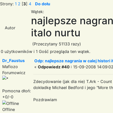
Strony:
1
2
[
3
]
4
Do dołu
Wątek:
najlepsze nagrani
Autor
italo nurtu
(Przeczytany 51133 razy)
0 użytkowników i 1 Gość przegląda ten wątek.
Dr_Faustus
Odp: najlepsze nagrania w calej histori i
Mafiozo
«
Odpowiedz #40 :
15-09-2008 14:09:02
Forumowicz
Zdecydowanie (jak dla nie) T.Ark - Coun
dokładkę Michael Bedford i jego "More tha
Pomocna dłoń:
+0/-0
Pozdrawiam
Offline