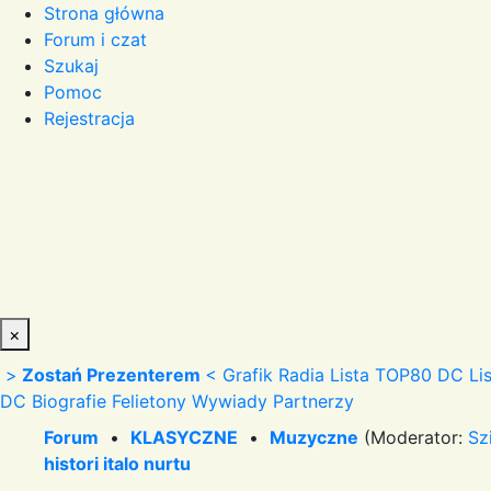
Strona główna
Forum i czat
Szukaj
Pomoc
Rejestracja
×
>
Zostań Prezenterem
<
Grafik Radia
Lista TOP80 DC
Li
DC
Biografie
Felietony
Wywiady
Partnerzy
Forum
•
KLASYCZNE
•
Muzyczne
(Moderator:
Sz
histori italo nurtu