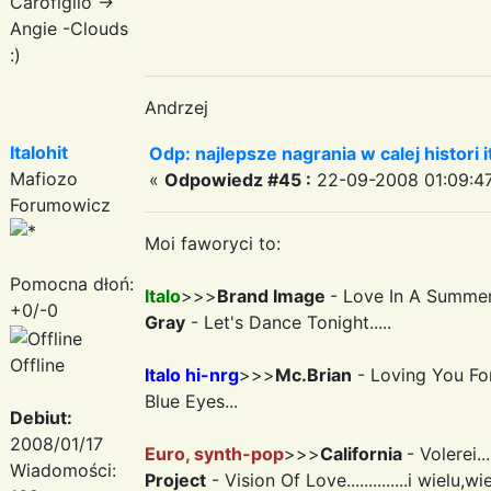
Carofiglio ->
Angie -Clouds
:)
Andrzej
Italohit
Odp: najlepsze nagrania w calej histori i
Mafiozo
«
Odpowiedz #45 :
22-09-2008 01:09:47
Forumowicz
Moi faworyci to:
Pomocna dłoń:
Italo
>>>
Brand Image
- Love In A Summer 
+0/-0
Gray
- Let's Dance Tonight.....
Offline
Italo hi-nrg
>>>
Mc.Brian
- Loving You For
Blue Eyes...
Debiut:
2008/01/17
Euro, synth-pop
>>>
California
- Volerei...
Wiadomości:
Project
- Vision Of Love..............i wielu,