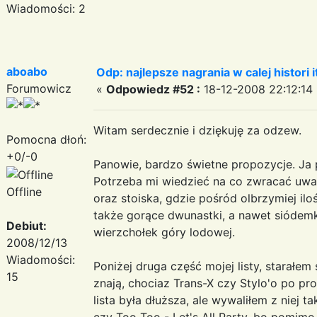
Wiadomości: 2
aboabo
Odp: najlepsze nagrania w calej histori i
Forumowicz
«
Odpowiedz #52 :
18-12-2008 22:12:14 
Witam serdecznie i dziękuję za odzew.
Pomocna dłoń:
+0/-0
Panowie, bardzo świetne propozycje. Ja 
Potrzeba mi wiedzieć na co zwracać uw
Offline
oraz stoiska, gdzie pośród olbrzymiej il
także gorące dwunastki, a nawet siódemk
Debiut:
wierzchołek góry lodowej.
2008/12/13
Wiadomości:
Poniżej druga część mojej listy, starałe
15
znają, chociaz Trans-X czy Stylo'o po p
lista była dłuższa, ale wywaliłem z niej 
czy Too Too - Let's All Party, bo pomimo 