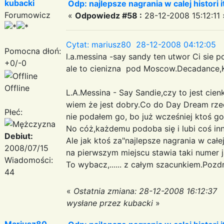
kubacki
Odp: najlepsze nagrania w calej histori i
Forumowicz
«
Odpowiedz #58 :
28-12-2008 15:12:11 
Cytat: mariusz80 28-12-2008 04:12:05
Pomocna dłoń:
l.a.messina -say sandy ten utwor Ci sie 
+0/-0
ale to cienizna pod Moscow.Decadance,K
Offline
L.A.Messina - Say Sandie,czy to jest cie
wiem że jest dobry.Co do Day Dream rzec
Płeć:
nie podałem go, bo już wcześniej ktoś go
No cóż,każdemu podoba się i lubi coś inne
Debiut:
Ale jak ktoś za"najlepsze nagrania w całej 
2008/07/15
na pierwszym miejscu stawia taki numer 
Wiadomości:
To wybacz,...... z całym szacunkiem.Poz
44
«
Ostatnia zmiana: 28-12-2008 16:12:37
wysłane przez kubacki
»
Mariusz80