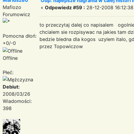
Odp: najlepsze nagrania w calej histori i
Mafiozo
«
Odpowiedz #59 :
28-12-2008 16:12:38
Forumowicz
to przeczytaj dalej co napisalem ogoln
chcialem sie rozpisywac na jakies tam dz
Pomocna dłoń:
bedzie bledna dla kogos uzylem italo, gd
+0/-0
przez Topowiczow
Offline
Płeć:
Debiut:
2008/03/26
Wiadomości:
398