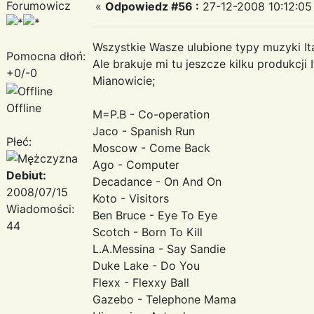
Forumowicz
«
Odpowiedz #56 :
27-12-2008 10:12:05
Wszystkie Wasze ulubione typy muzyki It
Pomocna dłoń:
Ale brakuje mi tu jeszcze kilku produkcji
+0/-0
Mianowicie;
Offline
M=P.B - Co-operation
Jaco - Spanish Run
Płeć:
Moscow - Come Back
Ago - Computer
Debiut:
Decadance - On And On
2008/07/15
Koto - Visitors
Wiadomości:
Ben Bruce - Eye To Eye
44
Scotch - Born To Kill
L.A.Messina - Say Sandie
Duke Lake - Do You
Flexx - Flexxy Ball
Gazebo - Telephone Mama