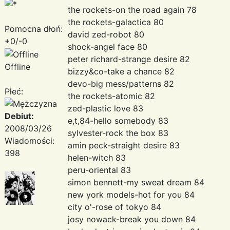
the rockets-on the road again 78
the rockets-galactica 80
Pomocna dłoń:
david zed-robot 80
+0/-0
shock-angel face 80
peter richard-strange desire 82
Offline
bizzy&co-take a chance 82
devo-big mess/patterns 82
Płeć:
the rockets-atomic 82
zed-plastic love 83
Debiut:
e,t,84-hello somebody 83
2008/03/26
sylvester-rock the box 83
Wiadomości:
amin peck-straight desire 83
398
helen-witch 83
peru-oriental 83
simon bennett-my sweat dream 84
new york models-hot for you 84
city o'-rose of tokyo 84
josy nowack-break you down 84