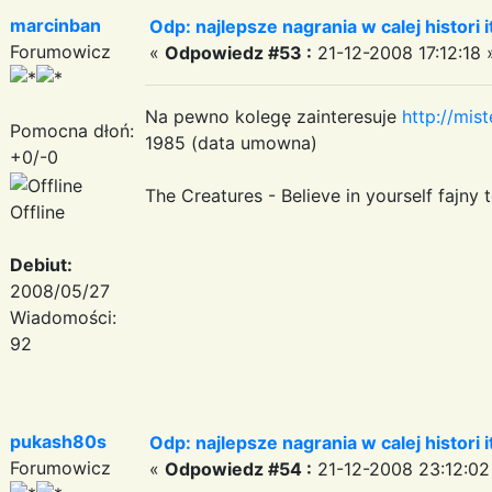
marcinban
Odp: najlepsze nagrania w calej histori i
Forumowicz
«
Odpowiedz #53 :
21-12-2008 17:12:18 
Na pewno kolegę zainteresuje
http://mis
Pomocna dłoń:
1985 (data umowna)
+0/-0
The Creatures - Believe in yourself fajny 
Offline
Debiut:
2008/05/27
Wiadomości:
92
pukash80s
Odp: najlepsze nagrania w calej histori i
Forumowicz
«
Odpowiedz #54 :
21-12-2008 23:12:02