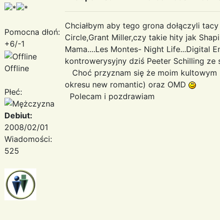
Chciałbym aby tego grona dołączyli tacy
Pomocna dłoń:
Circle,Grant Miller,czy takie hity jak Sha
+6/-1
Mama....Les Montes- Night Life...Digita
kontrowerysyjny dziś Peeter Schilling ze
Offline
Choć przyznam się że moim kultowym ka
okresu new romantic) oraz OMD
Płeć:
Polecam i pozdrawiam
Debiut:
2008/02/01
Wiadomości:
525