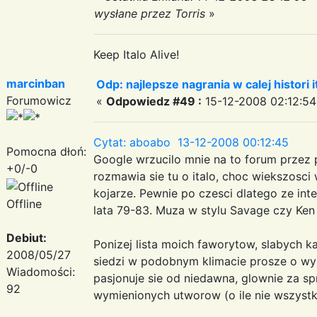
wysłane przez Torris
»
Keep Italo Alive!
marcinban
Odp: najlepsze nagrania w calej histori i
Forumowicz
«
Odpowiedz #49 :
15-12-2008 02:12:54
Cytat: aboabo 13-12-2008 00:12:45
Pomocna dłoń:
Google wrzucilo mnie na to forum przez
+0/-0
rozmawia sie tu o italo, choc wiekszos
kojarze. Pewnie po czesci dlatego ze int
Offline
lata 79-83. Muza w stylu Savage czy Ken L
Debiut:
Ponizej lista moich faworytow, slabych k
2008/05/27
siedzi w podobnym klimacie prosze o wy
Wiadomości:
pasjonuje sie od niedawna, glownie za s
92
wymienionych utworow (o ile nie wszystk