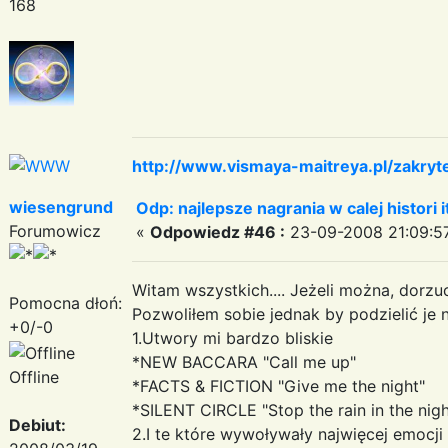
168
http://www.vismaya-maitreya.pl/zakryt
wiesengrund
Odp: najlepsze nagrania w calej histori i
Forumowicz
«
Odpowiedz #46 :
23-09-2008 21:09:5
Witam wszystkich.... Jeżeli można, dorzuc
Pomocna dłoń:
Pozwoliłem sobie jednak by podzielić je 
+0/-0
1.Utwory mi bardzo bliskie
*NEW BACCARA "Call me up"
Offline
*FACTS & FICTION "Give me the night"
*SILENT CIRCLE "Stop the rain in the nigh
Debiut:
2.I te które wywoływały najwięcej emocj