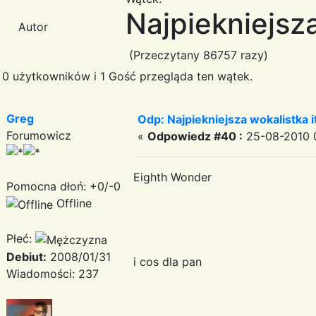
Najpiekniejsza
Autor
(Przeczytany 86757 razy)
0 użytkowników i 1 Gość przegląda ten wątek.
Greg
Odp: Najpiekniejsza wokalistka i
Forumowicz
«
Odpowiedz #40 :
25-08-2010 0
Eighth Wonder
Pomocna dłoń: +0/-0
Offline
Płeć:
Debiut:
2008/01/31
i cos dla pan
Wiadomości: 237