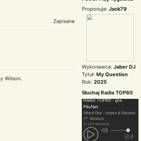
Proponuje:
Jack79
Zapisane
Wykonawca:
Jaber DJ
Tytuł:
My Question
y Wilson.
Rok:
2025
Słuchaj Radia TOP80
Radio TOP80 - gra
PiloNet
Albert One - Hopes & Dreams
(7" Version)
17 (27) słuchaczy