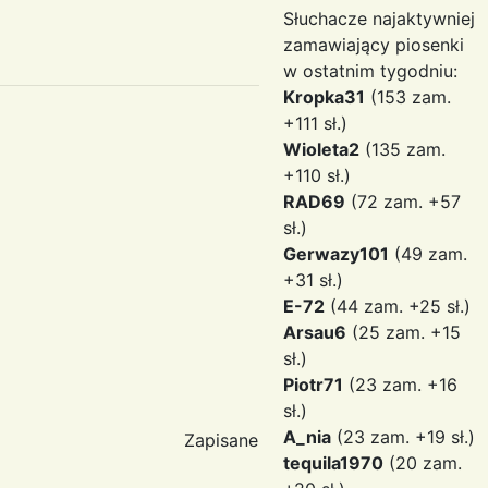
Słuchacze najaktywniej
zamawiający piosenki
w ostatnim tygodniu:
Kropka31
(153 zam.
+111 sł.)
Wioleta2
(135 zam.
+110 sł.)
RAD69
(72 zam. +57
sł.)
Gerwazy101
(49 zam.
+31 sł.)
E-72
(44 zam. +25 sł.)
Arsau6
(25 zam. +15
sł.)
Piotr71
(23 zam. +16
sł.)
A_nia
(23 zam. +19 sł.)
Zapisane
tequila1970
(20 zam.