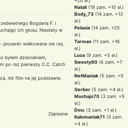
+20 sł.)
Natali
(19 zam. +10 sł.)
Body_73
(14 zam. +13
sł.)
rześwietnego Bogdana F. i
Pelasia
(14 zam. +20
uchając ich głosu. Niestety w
sł.)
Tarman
(11 zam. +16
- piosenki wałkowane nie raz,
sł.)
Luca
(9 zam. +5 sł.)
bo byłem dzieciakiem,
Sweety80
(6 zam. +7
em po raz pierwszy C.C. Catch
sł.)
NetManiak
(5 zam. +0
, niż film na jej podstawie.
sł.)
Gerber
(5 zam. +4 sł.)
Muchajo70
(3 zam. +5
sł.)
Dmc
(3 zam. +1 sł.)
Zapisane
Italomaniak71
(3 zam.
+4 sł.)