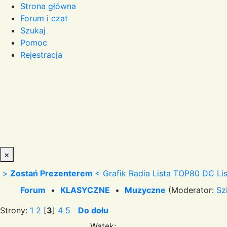
Strona główna
Forum i czat
Szukaj
Pomoc
Rejestracja
×
>
Zostań Prezenterem
<
Grafik Radia
Lista TOP80 DC
Li
Forum
•
KLASYCZNE
•
Muzyczne
(Moderator:
Sz
Strony:
1
2
[
3
]
4
5
Do dołu
Wątek: