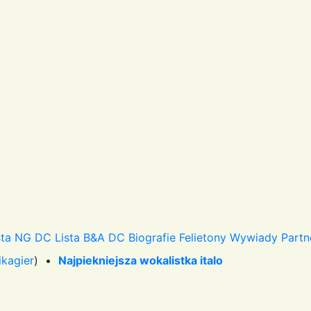
sta NG DC
Lista B&A DC
Biografie
Felietony
Wywiady
Partn
ikagier
) •
Najpiekniejsza wokalistka italo