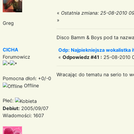
«
Ostatnia zmiana: 25-08-2010 09
»
Greg
Disco Bamm & Boys pod ta nazwa
CICHA
Odp: Najpiekniejsza wokalistka i
Forumowicz
«
Odpowiedz #41 :
25-08-2010 0
Wracając do tematu na serio to we
Pomocna dłoń: +0/-0
Offline
Płeć:
Debiut:
2005/09/07
Wiadomości: 1607