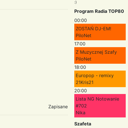
:)
Program Radia TOP80
00:00
ZOSTAŃ DJ-EM!
PiloNet
17:00
Z Muzycznej Szafy
PiloNet
18:00
Europop - remixy
21Kris21
20:00
Lista NG Notowanie
#702
Zapisane
Nika
Szafeta