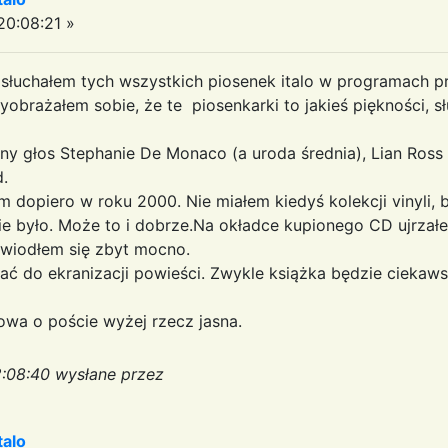
0:08:21 »
yś słuchałem tych wszystkich piosenek italo w programach p
obrażałem sobie, że te piosenkarki to jakieś piękności, sł
ny głos Stephanie De Monaco (a uroda średnia), Lian Ross 
d.
dopiero w roku 2000. Nie miałem kiedyś kolekcji vinyli, 
nie było. Może to i dobrze.Na okładce kupionego CD ujrzał
zawiodłem się zbyt mocno.
do ekranizacji powieści. Zwykle książka będzie ciekawsza
wa o poście wyżej rzecz jasna.
2:08:40 wysłane przez
talo