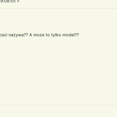
9:08:55 »
stosci nazywa?? A moze to tylko model??