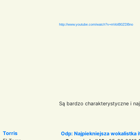
http://www.youtube.com/watch?v=mVoIB0ZDBno
Są bardzo charakterystyczne i na
Torris
Odp: Najpiekniejsza wokalistka i