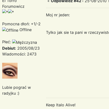
El Torro
«
Odpowiedz #42 :
25-08-2010 1
Forumowicz
Moj nr jeden:
Pomocna dłoń: +1/-2
Offline
Tylko jak sie ta pani w rzeczywi
Płeć:
Debiut:
2005/08/23
Wiadomości: 2473
Lubie pograć w
radyjku :)
Keep Italo Alive!