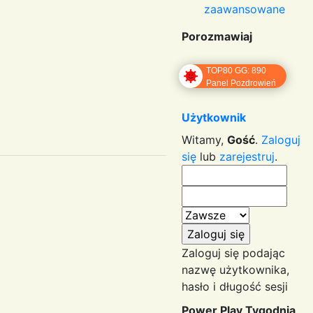
zaawansowane
Porozmawiaj
TOP80 GG: 890
Panel Pozdrowień
Użytkownik
Witamy,
Gość
.
Zaloguj
się
lub
zarejestruj
.
Zaloguj się podając
nazwę użytkownika,
hasło i długość sesji
Power Play Tygodnia