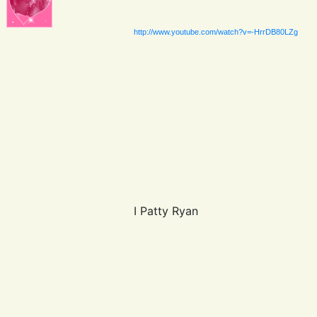
http://www.youtube.com/watch?v=-HrrDB80LZg
I Patty Ryan