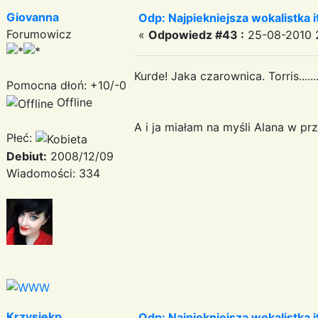
Giovanna
Odp: Najpiekniejsza wokalistka i
Forumowicz
«
Odpowiedz #43 :
25-08-2010 2
Kurde! Jaka czarownica. Torris........
Pomocna dłoń: +10/-0
Offline
A i ja miałam na myśli Alana w prze
Płeć:
Debiut:
2008/12/09
Wiadomości: 334
Krzysiekp
Odp: Najpiekniejsza wokalistka i