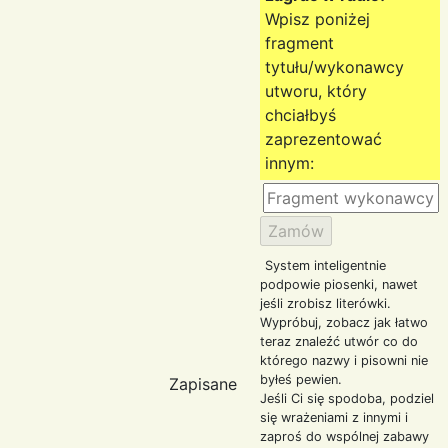
Wpisz poniżej
fragment
tytułu/wykonawcy
utworu, który
chciałbyś
zaprezentować
innym:
System inteligentnie
podpowie piosenki, nawet
jeśli zrobisz literówki.
Wypróbuj, zobacz jak łatwo
teraz znaleźć utwór co do
którego nazwy i pisowni nie
byłeś pewien.
Zapisane
Jeśli Ci się spodoba, podziel
się wrażeniami z innymi i
zaproś do wspólnej zabawy