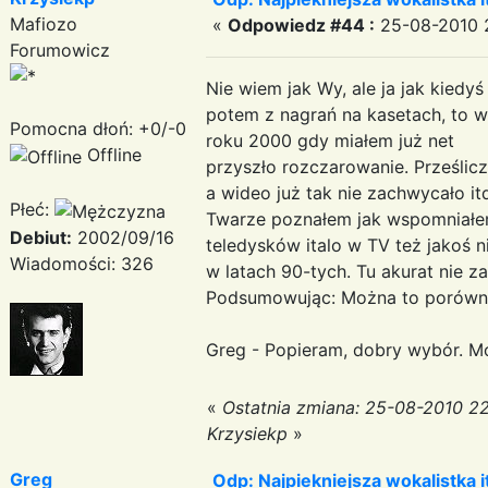
Mafiozo
«
Odpowiedz #44 :
25-08-2010 2
Forumowicz
Nie wiem jak Wy, ale ja jak kied
potem z nagrań na kasetach, to wy
Pomocna dłoń: +0/-0
roku 2000 gdy miałem już net
Offline
przyszło rozczarowanie. Prześlicz
a wideo już tak nie zachwycało it
Płeć:
Twarze poznałem jak wspomniałem 
Debiut:
2002/09/16
teledysków italo w TV też jakoś 
Wiadomości: 326
w latach 90-tych. Tu akurat nie 
Podsumowując: Można to porównać 
Greg - Popieram, dobry wybór. Mo
«
Ostatnia zmiana: 25-08-2010 2
Krzysiekp
»
Greg
Odp: Najpiekniejsza wokalistka i