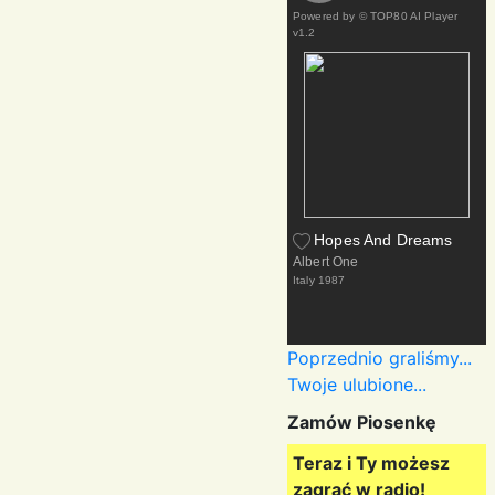
Powered by
© TOP80 AI Player
v1.2
Hopes And Dreams
Albert One
Italy
1987
Poprzednio graliśmy...
Twoje ulubione...
Zamów Piosenkę
Teraz i Ty możesz
zagrać w radio!