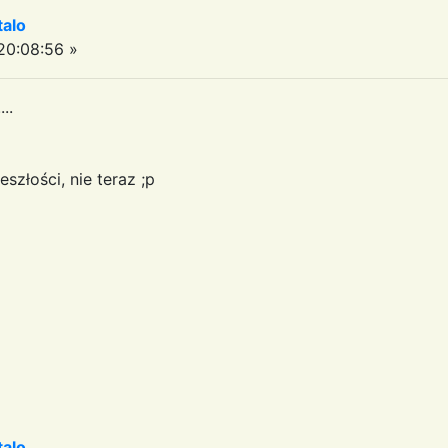
talo
0:08:56 »
..
szłości, nie teraz ;p
talo