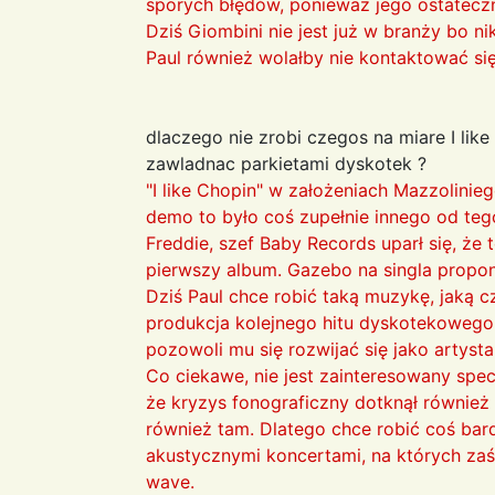
sporych błędów, ponieważ jego ostateczn
Dziś Giombini nie jest już w branży bo n
Paul również wolałby nie kontaktować si
dlaczego nie zrobi czegos na miare I li
zawladnac parkietami dyskotek ?
"I like Chopin" w założeniach Mazzolinie
demo to było coś zupełnie innego od tego
Freddie, szef Baby Records uparł się, że
pierwszy album. Gazebo na singla propon
Dziś Paul chce robić taką muzykę, jaką c
produkcja kolejnego hitu dyskotekowego,
pozowoli mu się rozwijać się jako artysta
Co ciekawe, nie jest zainteresowany spec
że kryzys fonograficzny dotknął również 
również tam. Dlatego chce robić coś bar
akustycznymi koncertami, na których za
wave.