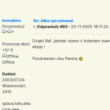
komakino
Re: kilka sprostowań
Forumowicz
«
Odpowiedz #85 :
20-11-2005 18:11:33 
Dzięki Raf...jednak razem z Adamem sta
Pomocna dłoń:
ekipę !
+0/-0
Pozdrawiam obu Panów
Offline
Debiut:
2003/07/24
Wiadomości:
2410
space,italo,electronic
rock,new