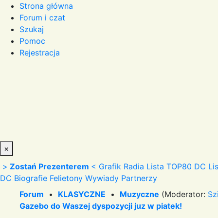
Strona główna
Forum i czat
Szukaj
Pomoc
Rejestracja
×
>
Zostań Prezenterem
<
Grafik Radia
Lista TOP80 DC
Li
DC
Biografie
Felietony
Wywiady
Partnerzy
Forum
•
KLASYCZNE
•
Muzyczne
(Moderator:
Sz
Gazebo do Waszej dyspozycji juz w piatek!