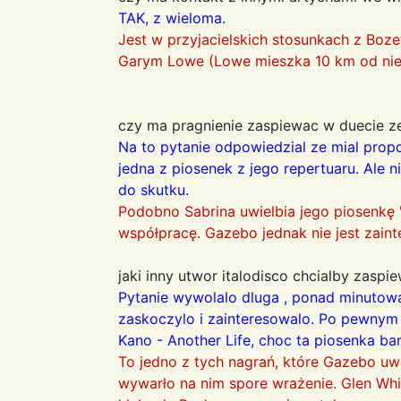
TAK, z wieloma.
Jest w przyjacielskich stosunkach z Bozet
Garym Lowe (Lowe mieszka 10 km od nie
czy ma pragnienie zaspiewac w duecie ze
Na to pytanie odpowiedzial ze mial prop
jedna z piosenek z jego repertuaru. Ale 
do skutku.
Podobno Sabrina uwielbia jego piosenkę 
współpracę. Gazebo jednak nie jest zain
jaki inny utwor italodisco chcialby zaspi
Pytanie wywolalo dluga , ponad minutow
zaskoczylo i zainteresowalo. Po pewnym 
Kano - Another Life, choc ta piosenka bar
To jedno z tych nagrań, które Gazebo u
wywarło na nim spore wrażenie. Glen Whi