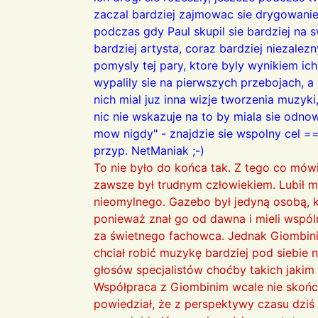
zaczal bardziej zajmowac sie drygowanie
podczas gdy Paul skupil sie bardziej na s
bardziej artysta, coraz bardziej niezal
pomysly tej pary, ktore byly wynikiem ic
wypalily sie na pierwszych przebojach, a
nich mial juz inna wizje tworzenia muzyki
nic nie wskazuje na to by miala sie odno
mow nigdy" - znajdzie sie wspolny cel ==
przyp. NetManiak ;-)
To nie było do końca tak. Z tego co mówi
zawsze był trudnym człowiekiem. Lubił mi
nieomylnego. Gazebo był jedyną osobą, k
ponieważ znał go od dawna i mieli wspól
za świetnego fachowca. Jednak Giombini 
chciał robić muzykę bardziej pod siebie n
głosów specjalistów choćby takich jakim 
Współpraca z Giombinim wcale nie skończ
powiedział, że z perspektywy czasu dziś 