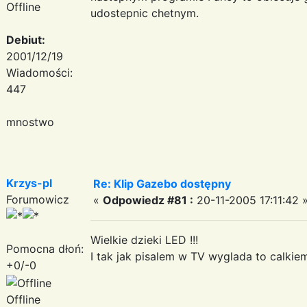
Offline
udostepnic chetnym.
Debiut:
2001/12/19
Wiadomości:
447
mnostwo
Krzys-pl
Re: Klip Gazebo dostępny
Forumowicz
«
Odpowiedz #81 :
20-11-2005 17:11:42 
Wielkie dzieki LED !!!
Pomocna dłoń:
I tak jak pisalem w TV wyglada to calkiem
+0/-0
Offline