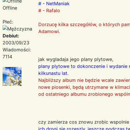
# - NetManiak
Offline
# - Rafalo
Płeć:
Dorzucę kilka szczegółów, o których pa
Adamowi.
Debiut:
2003/09/23
Wiadomości:
7114
jak wygladaja jego plany plytowe,
plany plytowe to dokonczenie i wydanie
kilkunastu lat.
Najbliższy album nie będzie wcale zawiera
nowe piosenki, będą utrzymane w klimacie
od ostatniego albumu zrobionego wspóln
czy zamierza cos znowu zrobic wspolnie
ich drogi sie rozeszly, jeszcze podczas 