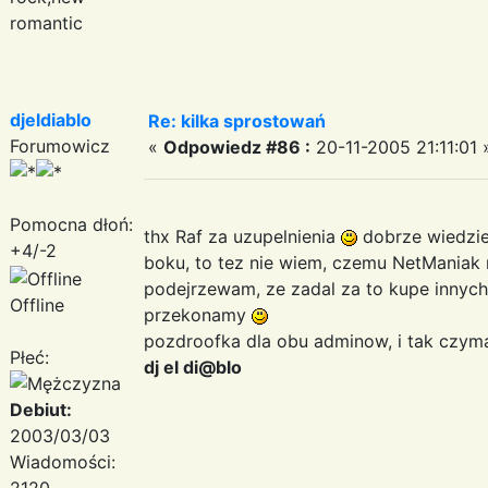
romantic
djeldiablo
Re: kilka sprostowań
Forumowicz
«
Odpowiedz #86 :
20-11-2005 21:11:01 
Pomocna dłoń:
thx Raf za uzupelnienia
dobrze wiedziec
+4/-2
boku, to tez nie wiem, czemu NetManiak n
podejrzewam, ze zadal za to kupe innych
Offline
przekonamy
pozdroofka dla obu adminow, i tak czyma
Płeć:
dj el di@blo
Debiut:
2003/03/03
Wiadomości:
2120