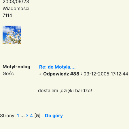
2003/09/23
Wiadomości:
7114
Motyl-nolog
Re: do Motyla....
Gość
«
Odpowiedz #88 :
03-12-2005 17:12:44
dostalem ,dzięki bardzo!
Strony:
1
...
3
4
[
5
]
Do góry