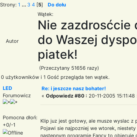
Strony:
1
...
3
4
[
5
]
Do dołu
Wątek:
Nie zazdrosćcie
do Waszej dyspoz
Autor
piatek!
(Przeczytany 51656 razy)
0 użytkowników i 1 Gość przegląda ten wątek.
LED
Re: i jeszcze nasz bohater!
Forumowicz
«
Odpowiedz #80 :
20-11-2005 15:11:48 
Pomocna dłoń:
Klip juz jest gotowy, ale musze wyslac 
+0/-1
Pojawi sie najpozniej we wtorek, niestety
nastepnym programie Fancy to obiecuje g