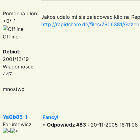
Pomocna dłoń:
Jakos udalo mi sie zaladowac klip na Rap
+0/-1
http://rapidshare.de/files/7906381/Gaze
Offline
Debiut:
2001/12/19
Wiadomości:
447
mnostwo
YaQb85-1
Fancy!
Forumowicz
«
Odpowiedz #83 :
20-11-2005 18:11:08 