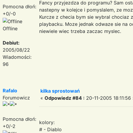
Fancy przyjezdza do programu? Sam osta
Pomocna dłoń:
nastepny w kolejce i pomyslalem, ze moze
+0/-0
Kurcze z checia bym sie wybral chociaz 
playbacku. Moze jednak odwaze sie na o
Offline
niewiele wiec trzeba zaczac myslec.
Debiut:
2005/08/22
Wiadomości:
96
Rafalo
kilka sprostowań
Forumowicz
«
Odpowiedz #84 :
20-11-2005 18:11:56 
Pomocna dłoń:
kolory:
+0/-2
# - Diablo