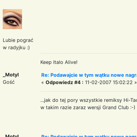
Lubie pograć
w radyjku :)
Keep Italo Alive!
_Motyl
Re: Podawajcie w tym wątku nowe nagr
Gość
«
Odpowiedz #4 :
11-02-2007 15:02:22 »
...jak do tej pory wszystkie remiksy Hi-
w takim razie zaraz wersji Grand Club :-)
_Motyl
Re: Podawajcie w tym wątku nowe nagr