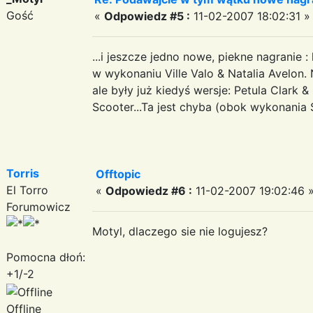
Gość
«
Odpowiedz #5 :
11-02-2007 18:02:31 »
...i jeszcze jedno nowe, piekne nagranie 
w wykonaniu Ville Valo & Natalia Avelon.
ale były już kiedyś wersje: Petula Clark 
Scooter...Ta jest chyba (obok wykonania S
Torris
Offtopic
El Torro
«
Odpowiedz #6 :
11-02-2007 19:02:46 
Forumowicz
Motyl, dlaczego sie nie logujesz?
Pomocna dłoń:
+1/-2
Offline