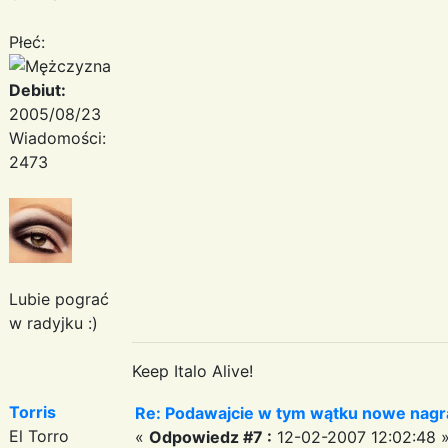
Płeć:
Debiut:
2005/08/23
Wiadomości:
2473
Lubie pograć
w radyjku :)
Keep Italo Alive!
Torris
Re: Podawajcie w tym wątku nowe nagr
El Torro
«
Odpowiedz #7 :
12-02-2007 12:02:48 