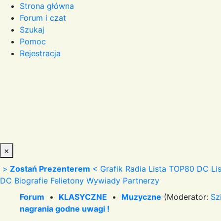
Strona główna
Forum i czat
Szukaj
Pomoc
Rejestracja
×
>
Zostań Prezenterem
<
Grafik Radia
Lista TOP80 DC
Li
DC
Biografie
Felietony
Wywiady
Partnerzy
Forum
•
KLASYCZNE
•
Muzyczne
(Moderator:
Sz
nagrania godne uwagi !