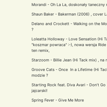
Morandi - Oh La La, doskonały taneczny
Shaun Baker - Bakerman (2006) , cover L
Delano and Crockett - Walking on the Mo
?
Loleatta Holloway - Love Sensation (Hi Ta
"koszmar powraca" :-), nowa wersja Rid
ten remix,
Starzoom - Billie Jean (Hi Tack mix) , n
Groove Cats - Once In a Lifetime (Hi Tack
modzie ?
Starting Rock feat. Diva Avari - Don't Go 
jajcarski!
Spring Fever - Give Me More