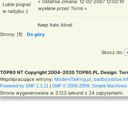
«
Ostatnia zmiana: 12-02-2007 12:02:10
Lubie pograć
wysłane przez Torris
»
w radyjku :)
Keep Italo Alive!
Strony: [
1
]
Do góry
Skocz do:
TOP80 NT Copyright 2004-2020 TOP80.PL. Design: Torr
Współpracujące witryny:
ModernTalking.pl
,
badboysblue.in
Powered by SMF 1.1.11
|
SMF © 2006-2009, Simple Machines
Strona wygenerowana w 3.123 sekund z 24 zapytaniami.