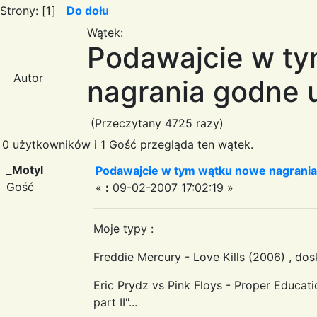
Strony: [
1
]
Do dołu
Wątek:
Podawajcie w t
Autor
nagrania godne 
(Przeczytany 4725 razy)
0 użytkowników i 1 Gość przegląda ten wątek.
_Motyl
Podawajcie w tym wątku nowe nagrania
Gość
«
:
09-02-2007 17:02:19 »
Moje typy :
Freddie Mercury - Love Kills (2006) , do
Eric Prydz vs Pink Floys - Proper Educati
part II"...