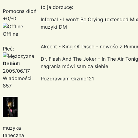
to ja dorzucę:
Pomocna dłoń:
+0/-0
Infernal - I won't Be Crying (extended Mi
muzyki DM
Offline
Akcent - King Of Disco - nowość z Rumun
Płeć:
Dr. Flash And The Joker - In The Air Toni
Debiut:
nagrania mówi sam za siebie
2005/06/17
Wiadomości:
Pozdrawiam Gizmo121
857
muzyka
taneczna