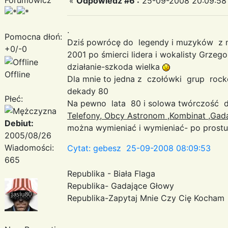
«
Odpowiedz #6 :
25-09-2008 20:09:58
.
Pomocna dłoń:
Dziś powrócę do legendy i muzyków z n
+0/-0
2001 po śmierci lidera i wokalisty Grzeg
działanie-szkoda wielka
Offline
Dla mnie to jedna z czołówki grup rock
dekady 80
Płeć:
Na pewno lata 80 i solowa twórczość
Telefony, Obcy Astronom ,Kombinat ,Gadające
Debiut:
można wymieniać i wymieniać- po prost
2005/08/26
Wiadomości:
Cytat: gebesz 25-09-2008 08:09:53
665
Republika - Biała Flaga
Republika- Gadające Głowy
Republika-Zapytaj Mnie Czy Cię Kocham