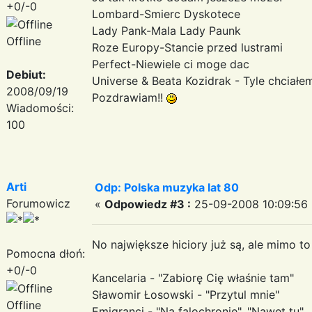
+0/-0
Lombard-Smierc Dyskotece
Lady Pank-Mala Lady Paunk
Offline
Roze Europy-Stancie przed lustrami
Perfect-Niewiele ci moge dac
Debiut:
Universe & Beata Kozidrak - Tyle chciałe
2008/09/19
Pozdrawiam!!
Wiadomości:
100
Arti
Odp: Polska muzyka lat 80
Forumowicz
«
Odpowiedz #3 :
25-09-2008 10:09:56 
No największe hiciory już są, ale mimo to 
Pomocna dłoń:
+0/-0
Kancelaria - "Zabiorę Cię właśnie tam"
Sławomir Łosowski - "Przytul mnie"
Offline
Emigranci - "Na falochronie", "Nawet tu"