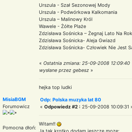
Urszula - Szał Sezonowej Mody
Urszula - Podwórkowa Kalkomania
Urszula – Malinowy Król
Wawele - Żółte Plaże
Zdzisława Sośnicka – Żegnaj Lato Na Ro
Zdzisława Sośnicka- Aleja Gwiazd
Zdzisława Sośnicka- Człowiek Nie Jest 
«
Ostatnia zmiana: 25-09-2008 12:09:40
wysłane przez gebesz
»
hejka top ludki
MisiaBGM
Odp: Polska muzyka lat 80
Forumowicz
«
Odpowiedz #2 :
25-09-2008 10:09:31 
Witam!!
Pomocna dłoń:
Ja tak krotko dodam jeszcze moze: