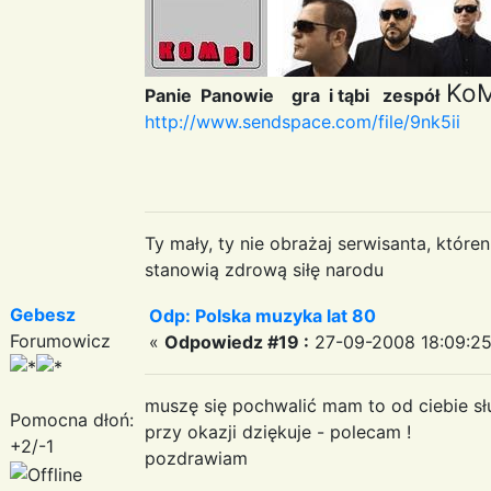
KoM
Panie Panowie gra i tąbi zespół
http://www.sendspace.com/file/9nk5ii
Ty mały, ty nie obrażaj serwisanta, któr
stanowią zdrową siłę narodu
Gebesz
Odp: Polska muzyka lat 80
Forumowicz
«
Odpowiedz #19 :
27-09-2008 18:09:25
muszę się pochwalić mam to od ciebie sł
Pomocna dłoń:
przy okazji dziękuje - polecam !
+2/-1
pozdrawiam