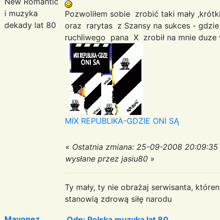
New Romantic
i muzyka
Pozwoliłem sobie zrobić taki mały ,kr
dekady lat 80
oraz rarytas z Szansy na sukces - gdz
ruchliwego pana X zrobił na mnie duze
MIX REPUBLIKA-GDZIE ONI SĄ
«
Ostatnia zmiana: 25-09-2008 20:09:35
wysłane przez jasiu80
»
Ty mały, ty nie obrażaj serwisanta, któr
stanowią zdrową siłę narodu
Mayonez
Odp: Polska muzyka lat 80