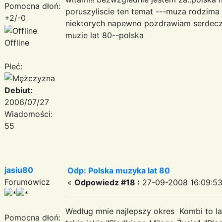
Pomocna dłoń:
poruszyliscie ten temat ---muza rodzima 
+2/-0
niektorych napewno pozdrawiam serdecz
muzie lat 80--polska
Offline
Płeć:
Debiut:
2006/07/27
Wiadomości:
55
jasiu80
Odp: Polska muzyka lat 80
Forumowicz
«
Odpowiedz #18 :
27-09-2008 16:09:53
Według mnie najlepszy okres Kombi to l
Pomocna dłoń: