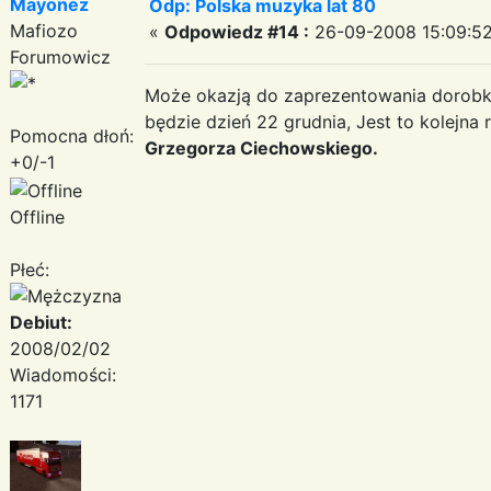
Mayonez
Odp: Polska muzyka lat 80
Mafiozo
«
Odpowiedz #14 :
26-09-2008 15:09:52
Forumowicz
Może okazją do zaprezentowania dorob
będzie dzień 22 grudnia, Jest to kolejna 
Pomocna dłoń:
Grzegorza Ciechowskiego.
+0/-1
Offline
Płeć:
Debiut:
2008/02/02
Wiadomości:
1171