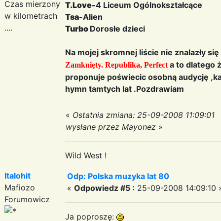
Czas mierzony
T.Love-
4 Liceum Ogólnokształcące
w kilometrach
Tsa-
Alien
....
Turbo
Dorosłe dzieci
Na mojej skromnej liście nie znalazły się 
a to dlatego 
Zamknięty. Republika, Perfect
proponuje poświecic osobną audycję ,ka
hymn tamtych lat .Pozdrawiam
«
Ostatnia zmiana: 25-09-2008 11:09:01
wysłane przez Mayonez
»
Wild West !
Italohit
Odp: Polska muzyka lat 80
Mafiozo
«
Odpowiedz #5 :
25-09-2008 14:09:10 
Forumowicz
Ja poproszę: