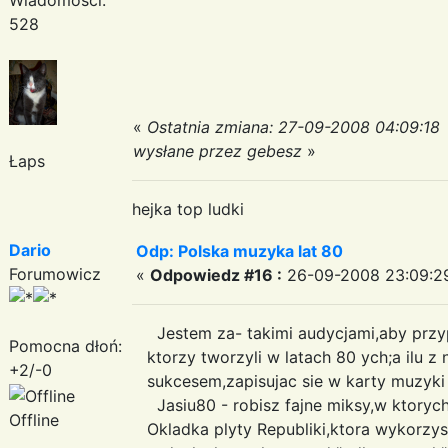
528
«
Ostatnia zmiana: 27-09-2008 04:09:18
wysłane przez gebesz
»
Łaps
hejka top ludki
Dario
Odp: Polska muzyka lat 80
Forumowicz
«
Odpowiedz #16 :
26-09-2008 23:09:2
Jestem za- takimi audycjami,aby przy
Pomocna dłoń:
ktorzy tworzyli w latach 80 ych;a ilu z 
+2/-0
sukcesem,zapisujac sie w karty muzyki
Jasiu80 - robisz fajne miksy,w ktorych
Offline
Okladka plyty Republiki,ktora wykorzys