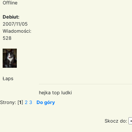
Offline
Debiut:
2007/11/05
Wiadomości:
528
Łaps
hejka top ludki
Strony: [
1
]
2
3
Do góry
Skocz do: