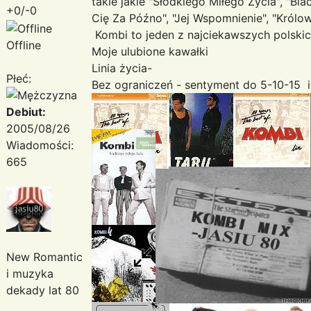
takie jakie "Słodkiego Miłego Życia", "Bl
+0/-0
Cię Za Późno", "Jej Wspomnienie", "Królo
Kombi to jeden z najciekawszych polski
Offline
Moje ulubione kawałki
Linia życia-
Płeć:
Bez ograniczeń - sentyment do 5-10-15 itd..
Debiut:
2005/08/26
Wiadomości:
665
New Romantic
i muzyka
dekady lat 80