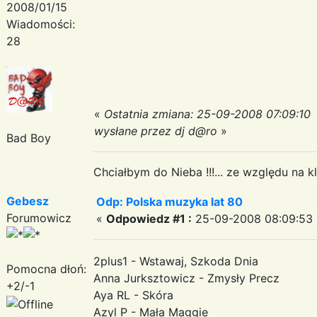
2008/01/15
Wiadomości:
28
«
Ostatnia zmiana: 25-09-2008 07:09:10
wysłane przez dj d@ro
»
Bad Boy
Chciałbym do Nieba !!!... ze względu na kli
Gebesz
Odp: Polska muzyka lat 80
Forumowicz
«
Odpowiedz #1 :
25-09-2008 08:09:53 
2plus1 - Wstawaj, Szkoda Dnia
Pomocna dłoń:
Anna Jurksztowicz - Zmysły Precz
+2/-1
Aya RL - Skóra
Azyl P - Mała Maggie