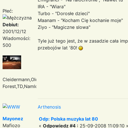
IRA - "Wiara"
Płeć:
Turbo - "Dorosłe dzieci"
Maanam - "Kocham Cię kochanie moje"
Debiut:
Ziyo - "Magiczne slowa"
2001/12/12
Wiadomości:
Tyle już tego jest, że w zasadzie cała i
500
przebojów lat '80!
Cleidermann,Oldfield,Enigma,Deep
Forest,TD,Namlook
Arthenosis
Mayonez
Odp: Polska muzyka lat 80
Mafiozo
«
Odpowiedz #4 :
25-09-2008 11:09:10 