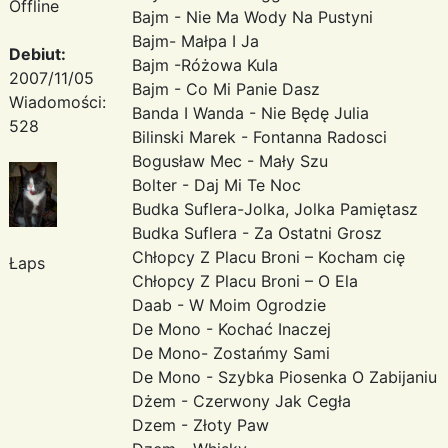
Offline
Bajm - Nie Ma Wody Na Pustyni
Bajm- Małpa I Ja
Debiut:
Bajm -Różowa Kula
2007/11/05
Bajm - Co Mi Panie Dasz
Wiadomości:
Banda I Wanda - Nie Będę Julia
528
Bilinski Marek - Fontanna Radosci
Bogusław Mec - Mały Szu
Bolter - Daj Mi Te Noc
Budka Suflera-Jolka, Jolka Pamiętasz
Budka Suflera - Za Ostatni Grosz
Chłopcy Z Placu Broni – Kocham cię
Łaps
Chłopcy Z Placu Broni – O Ela
Daab - W Moim Ogrodzie
De Mono - Kochać Inaczej
De Mono- Zostańmy Sami
De Mono - Szybka Piosenka O Zabijaniu
Dżem - Czerwony Jak Cegła
Dzem - Złoty Paw