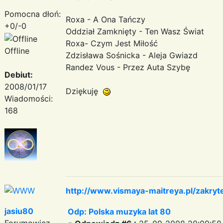
Pomocna dłoń:
Roxa - A Ona Tańczy
+0/-0
Oddział Zamknięty - Ten Wasz Świat
Roxa- Czym Jest Miłość
Offline
Zdzisława Sośnicka - Aleja Gwiazd
Randez Vous - Przez Auta Szybę
Debiut:
2008/01/17
Dziękuję
Wiadomości:
168
http://www.vismaya-maitreya.pl/zakryt
jasiu80
Odp: Polska muzyka lat 80
Forumowicz