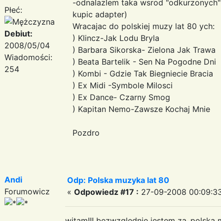
-odnalazlem taka wsrod "odkurzonych" v
Płeć:
kupic adapter)
Wracajac do polskiej muzy lat 80 ych:
Debiut:
) Klincz-Jak Lodu Bryla
2008/05/04
) Barbara Sikorska- Zielona Jak Trawa
Wiadomości:
) Beata Bartelik - Sen Na Pogodne Dni
254
) Kombi - Gdzie Tak Biegniecie Bracia
) Ex Midi -Symbole Milosci
) Ex Dance- Czarny Smog
) Kapitan Nemo-Zawsze Kochaj Mnie
Pozdro
Andi
Odp: Polska muzyka lat 80
Forumowicz
«
Odpowiedz #17 :
27-09-2008 00:09:33
witam!!! bezwzglednie jestem za..polska 