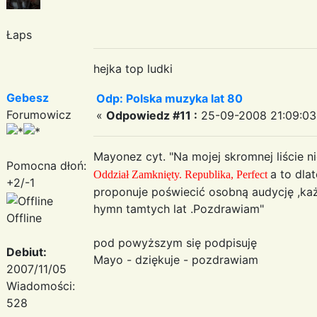
Łaps
hejka top ludki
Gebesz
Odp: Polska muzyka lat 80
Forumowicz
«
Odpowiedz #11 :
25-09-2008 21:09:03
Mayonez cyt. "Na mojej skromnej liście nie
Pomocna dłoń:
a to dla
Oddział Zamknięty. Republika, Perfect
+2/-1
proponuje poświecić osobną audycję ,każ
hymn tamtych lat .Pozdrawiam"
Offline
pod powyższym się podpisuję
Debiut:
Mayo - dziękuje - pozdrawiam
2007/11/05
Wiadomości:
528