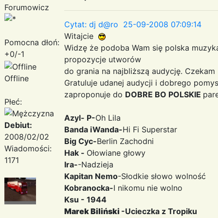
Forumowicz
Cytat: dj d@ro 25-09-2008 07:09:14
Witajcie
Pomocna dłoń:
Widzę że podoba Wam się polska muzyk
+0/-1
propozycje utworów
do grania na najbliższą audycję. Czeka
Offline
Gratuluje udanej audycji i dobrego pomys
zaproponuje do
DOBRE BO POLSKIE
pare
Płeć:
Azyl- P-
Oh Lila
Debiut:
Banda iWanda-
Hi Fi Superstar
2008/02/02
Big Cyc-
Berlin Zachodni
Wiadomości:
Hak -
Ołowiane głowy
1171
Ira-
-Nadzieja
Kapitan Nemo
-Słodkie słowo wolność
Kobranocka-
I nikomu nie wolno
Ksu - 1944
Marek Biliński
-Ucieczka z Tropiku