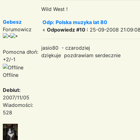
Wild West !
Gebesz
Odp: Polska muzyka lat 80
Forumowicz
«
Odpowiedz #10 :
25-09-2008 21:09:08
jasio80 - czarodziej
Pomocna dłoń:
dziękuje pozdrawiam serdecznie
+2/-1
Offline
Debiut:
2007/11/05
Wiadomości:
528