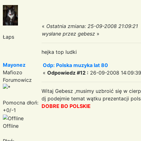
«
Ostatnia zmiana: 25-09-2008 21:09:21
wysłane przez gebesz
»
Łaps
hejka top ludki
Mayonez
Odp: Polska muzyka lat 80
Mafiozo
«
Odpowiedz #12 :
26-09-2008 14:09:39
Forumowicz
Witaj Gebesz ,musimy uzbroić się w cierp
dj podejmie temat wątku prezentacji pols
Pomocna dłoń:
DOBRE BO POLSKIE
+0/-1
Offline
Płeć: