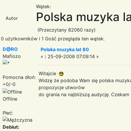
Wątek:
Polska muzyka l
Autor
(Przeczytany 82060 razy)
0 użytkowników i 1 Gość przegląda ten wątek.
D@RO
Polska muzyka lat 80
Mafiozo
«
:
25-09-2008 07:09:14 »
Witajcie
Pomocna dłoń:
Widzę że podoba Wam się polska muzyk
+0/-0
propozycje utworów
do grania na najbliższą audycję. Czeka
Offline
Płeć:
Debiut: