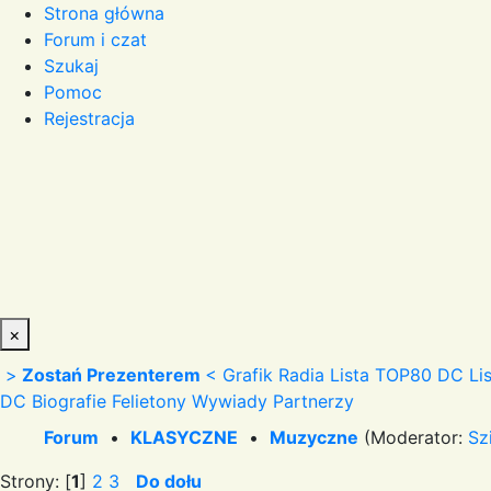
Strona główna
Forum i czat
Szukaj
Pomoc
Rejestracja
×
>
Zostań Prezenterem
<
Grafik Radia
Lista TOP80 DC
Li
DC
Biografie
Felietony
Wywiady
Partnerzy
Forum
•
KLASYCZNE
•
Muzyczne
(Moderator:
Sz
Strony: [
1
]
2
3
Do dołu