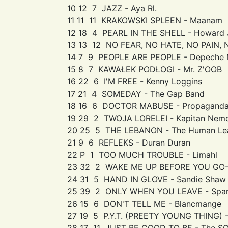
10 12 7 JAZZ - Aya Rl.
11 11 11 KRAKOWSKI SPLEEN - Maanam
12 18 4 PEARL IN THE SHELL - Howard 
13 13 12 NO FEAR, NO HATE, NO PAIN, 
14 7 9 PEOPLE ARE PEOPLE - Depeche
15 8 7 KAWAŁEK PODŁOGI - Mr. Z'OOB
16 22 6 I'M FREE - Kenny Loggins
17 21 4 SOMEDAY - The Gap Band
18 16 6 DOCTOR MABUSE - Propagand
19 29 2 TWOJA LORELEI - Kapitan Nem
20 25 5 THE LEBANON - The Human Le
21 9 6 REFLEKS - Duran Duran
22 P 1 TOO MUCH TROUBLE - Limahl
23 32 2 WAKE ME UP BEFORE YOU GO-
24 31 5 HAND IN GLOVE - Sandie Shaw 
25 39 2 ONLY WHEN YOU LEAVE - Spand
26 15 6 DON'T TELL ME - Blancmange
27 19 5 P.Y.T. (PREETY YOUNG THING) -
28 17 11 JUST BE GOOD TO BE - The S