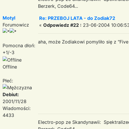
Berzerk, Code64...
Motyl
Re: PRZEBOJ LATA - do Zodiak72
Forumowicz
«
Odpowiedz #22 :
23-06-2004 10:06:53
aha, może Zodiakowi pomyliło się z "Five 
Pomocna dłoń:
+1/-3
Offline
Płeć:
Debiut:
2001/11/28
Wiadomości:
4433
Electro-pop ze Skandynawii: Spektraliz
Berzerk, Code64...