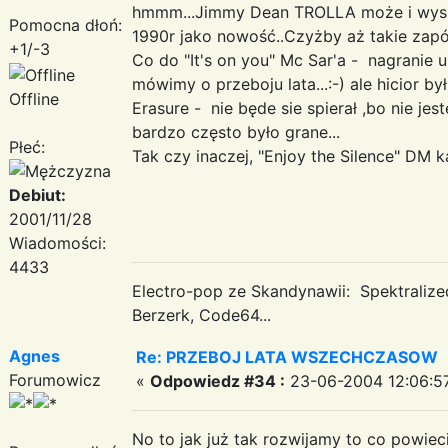
hmmm...Jimmy Dean TROLLA może i wysze
Pomocna dłoń:
1990r jako nowość..Czyżby aż takie zapóź
+1/-3
Co do "It's on you" Mc Sar'a - nagranie 
mówimy o przeboju lata...:-) ale hicior by
Offline
Erasure - nie będe sie spierał ,bo nie je
bardzo często było grane...
Płeć:
Tak czy inaczej, "Enjoy the Silence" DM k
Debiut:
2001/11/28
Wiadomości:
4433
Electro-pop ze Skandynawii: Spektraliz
Berzerk, Code64...
Agnes
Re: PRZEBOJ LATA WSZECHCZASOW
Forumowicz
«
Odpowiedz #34 :
23-06-2004 12:06:5
No to jak już tak rozwijamy to co powi