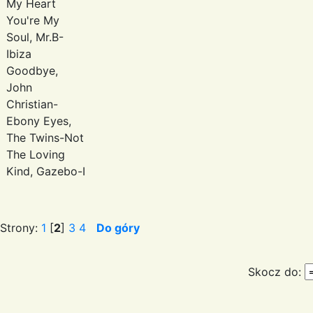
My Heart
You're My
Soul, Mr.B-
Ibiza
Goodbye,
John
Christian-
Ebony Eyes,
The Twins-Not
The Loving
Kind, Gazebo-I
Strony:
1
[
2
]
3
4
Do góry
Skocz do: