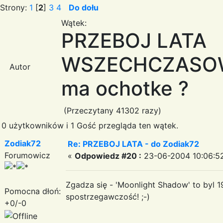
Strony:
1
[
2
]
3
4
Do dołu
Wątek:
PRZEBOJ LATA
WSZECHCZASOW 
Autor
ma ochotke ?
(Przeczytany 41302 razy)
0 użytkowników i 1 Gość przegląda ten wątek.
Zodiak72
Re: PRZEBOJ LATA - do Zodiak72
Forumowicz
«
Odpowiedz #20 :
23-06-2004 10:06:5
Zgadza się - 'Moonlight Shadow' to byl 1
Pomocna dłoń:
spostrzegawczość! ;-)
+0/-0