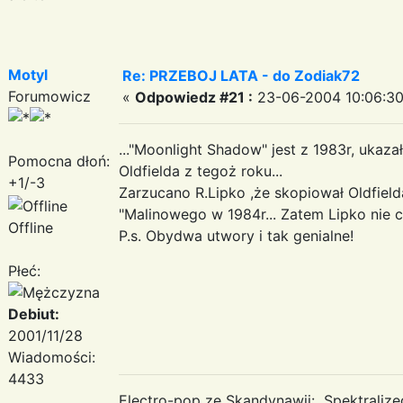
Motyl
Re: PRZEBOJ LATA - do Zodiak72
Forumowicz
«
Odpowiedz #21 :
23-06-2004 10:06:30
..."Moonlight Shadow" jest z 1983r, ukaza
Pomocna dłoń:
Oldfielda z tegoż roku...
+1/-3
Zarzucano R.Lipko ,że skopiował Oldfield
"Malinowego w 1984r... Zatem Lipko nie c
Offline
P.s. Obydwa utwory i tak genialne!
Płeć:
Debiut:
2001/11/28
Wiadomości:
4433
Electro-pop ze Skandynawii: Spektraliz