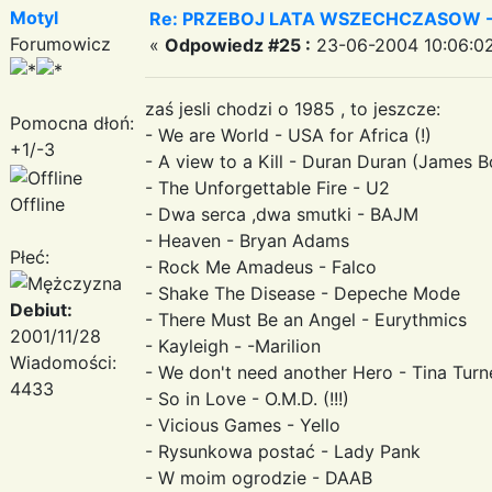
Motyl
Re: PRZEBOJ LATA WSZECHCZASOW -
Forumowicz
«
Odpowiedz #25 :
23-06-2004 10:06:02
zaś jesli chodzi o 1985 , to jeszcze:
Pomocna dłoń:
- We are World - USA for Africa (!)
+1/-3
- A view to a Kill - Duran Duran (James 
- The Unforgettable Fire - U2
Offline
- Dwa serca ,dwa smutki - BAJM
- Heaven - Bryan Adams
Płeć:
- Rock Me Amadeus - Falco
- Shake The Disease - Depeche Mode
Debiut:
- There Must Be an Angel - Eurythmics
2001/11/28
- Kayleigh - -Marilion
Wiadomości:
- We don't need another Hero - Tina Turn
4433
- So in Love - O.M.D. (!!!)
- Vicious Games - Yello
- Rysunkowa postać - Lady Pank
- W moim ogrodzie - DAAB