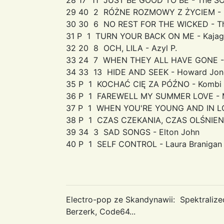
29 40 2 RÓŻNE ROZMOWY Z ŻYCIEM - I
30 30 6 NO REST FOR THE WICKED - T
31 P 1 TURN YOUR BACK ON ME - Kaja
32 20 8 OCH, LILA - Azyl P.
33 24 7 WHEN THEY ALL HAVE GONE - 
34 33 13 HIDE AND SEEK - Howard Jon
35 P 1 KOCHAĆ CIĘ ZA PÓŹNO - Kombi
36 P 1 FAREWELL MY SUMMER LOVE - M
37 P 1 WHEN YOU'RE YOUNG AND IN LOVE
38 P 1 CZAS CZEKANIA, CZAS OLŚNIENIA
39 34 3 SAD SONGS - Elton John
40 P 1 SELF CONTROL - Laura Branigan
Electro-pop ze Skandynawii: Spektraliz
Berzerk, Code64...