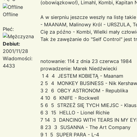
(obowiązkowo!), Limahl, Kombi, Kapitan 
Offline
A w sierpniu jeszcze weszły na listę takie
- MAANAM, Malinowy Król - URSZULA, Te
Płeć:
Cię za późno - Kombi, Wielki mały człowie
Tak że zawężanie do "Self Control" jest tr
Debiut:
2001/11/28
Wiadomości:
notowanie: 114 z dnia 23 czerwca 1984
4433
prowadzenie: Marek Niedźwiecki
1 4 4 JESTEM KOBIETĄ - Maanam
2 5 4 MONKEY BUSINESS - Nik Kersha
3 2 6 OBCY ASTRONOM - Republika
4 10 6 KNIFE - Rockwell
5 6 5 STRZEŻ SIĘ TYCH MIEJSC - Klaus 
6 3 15 HELLO - Lionel Richie
7 14 3 DANCING WITH TEARS IN MY EYE
8 23 3 SUSANNA - The Art Company
9 1 5 SUPER PARA - L-4