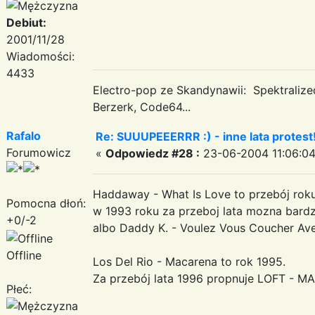
Debiut:
2001/11/28
Wiadomości:
4433
Electro-pop ze Skandynawii: Spektraliz
Berzerk, Code64...
Rafalo
Re: SUUUPEEERRR :) - inne lata protest
Forumowicz
«
Odpowiedz #28 :
23-06-2004 11:06:04
Haddaway - What Is Love to przebój rok
Pomocna dłoń:
w 1993 roku za przeboj lata mozna bardzi
+0/-2
albo Daddy K. - Voulez Vous Coucher Av
Offline
Los Del Rio - Macarena to rok 1995.
Za przebój lata 1996 propnuje LOFT - 
Płeć: