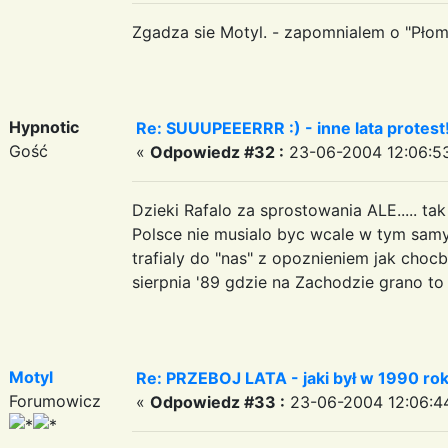
Zgadza sie Motyl. - zapomnialem o "Płom
Hypnotic
Re: SUUUPEEERRR :) - inne lata protest
Gość
«
Odpowiedz #32 :
23-06-2004 12:06:5
Dzieki Rafalo za sprostowania ALE..... ta
Polsce nie musialo byc wcale w tym samy
trafialy do "nas" z opoznieniem jak choc
sierpnia '89 gdzie na Zachodzie grano to
Motyl
Re: PRZEBOJ LATA - jaki był w 1990 ro
Forumowicz
«
Odpowiedz #33 :
23-06-2004 12:06:4