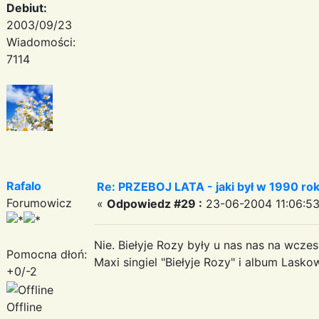
Debiut:
2003/09/23
Wiadomości:
7114
Rafalo
Re: PRZEBOJ LATA - jaki był w 1990 ro
Forumowicz
«
Odpowiedz #29 :
23-06-2004 11:06:53
Nie. Biełyje Rozy były u nas nas na wcze
Pomocna dłoń:
Maxi singiel "Biełyje Rozy" i album Lasko
+0/-2
Offline