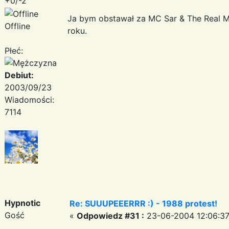
+0/-2
Ja bym obstawał za MC Sar & The Real M
Offline
roku.
Płeć:
Debiut:
2003/09/23
Wiadomości:
7114
Hypnotic
Re: SUUUPEEERRR :) - 1988 protest!
Gość
«
Odpowiedz #31 :
23-06-2004 12:06:37