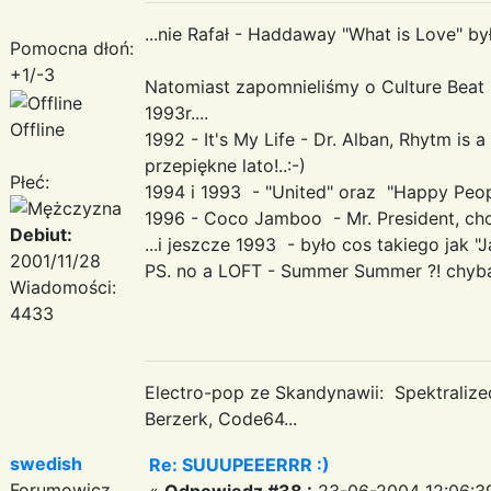
...nie Rafał - Haddaway "What is Love" był
Pomocna dłoń:
+1/-3
Natomiast zapomnieliśmy o Culture Beat -
1993r....
Offline
1992 - It's My Life - Dr. Alban, Rhytm is 
przepiękne lato!..:-)
Płeć:
1994 i 1993 - "United" oraz "Happy Peop
1996 - Coco Jamboo - Mr. President, ch
Debiut:
...i jeszcze 1993 - było cos takiego jak 
2001/11/28
PS. no a LOFT - Summer Summer ?! chyba 
Wiadomości:
4433
Electro-pop ze Skandynawii: Spektraliz
Berzerk, Code64...
swedish
Re: SUUUPEEERRR :)
Forumowicz
«
Odpowiedz #38 :
23-06-2004 12:06:3