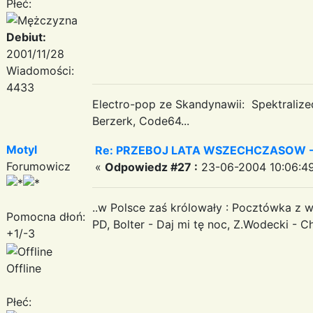
Płeć:
Debiut:
2001/11/28
Wiadomości:
4433
Electro-pop ze Skandynawii: Spektraliz
Berzerk, Code64...
Motyl
Re: PRZEBOJ LATA WSZECHCZASOW -
Forumowicz
«
Odpowiedz #27 :
23-06-2004 10:06:49
..w Polsce zaś królowały : Pocztówka z 
Pomocna dłoń:
PD, Bolter - Daj mi tę noc, Z.Wodecki - C
+1/-3
Offline
Płeć: