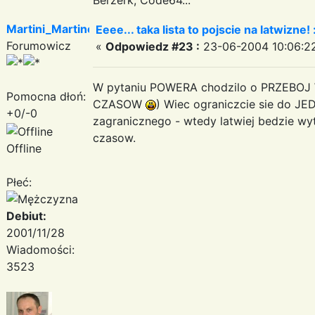
Martini_Martinez
Eeee... taka lista to pojscie na latwizne! 
Forumowicz
«
Odpowiedz #23 :
23-06-2004 10:06:2
W pytaniu POWERA chodzilo o PRZEBO
Pomocna dłoń:
CZASOW
) Wiec ograniczcie sie do JE
+0/-0
zagranicznego - wtedy latwiej bedzie w
czasow.
Offline
Płeć:
Debiut:
2001/11/28
Wiadomości:
3523