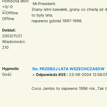
Pomocna dłoń:
Mr.President.
+0/-0
Znany letni kawałek, grany co chwilę aż d
to były lata,
Offline
napewno gdzieś 1997-1998.
Debiut:
2003/11/21
Wiadomości:
210
Hypnotic
Re: PRZEBOJ LATA WSZECHCZASOW
Gość
«
Odpowiedz #35 :
23-06-2004 12:06:01
Coco Jambo to napewno 1996 rok...Tak t