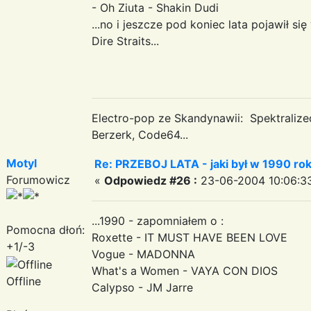
- Oh Ziuta - Shakin Dudi
...no i jeszcze pod koniec lata pojawił s
Dire Straits...
Electro-pop ze Skandynawii: Spektraliz
Berzerk, Code64...
Motyl
Re: PRZEBOJ LATA - jaki był w 1990 ro
Forumowicz
«
Odpowiedz #26 :
23-06-2004 10:06:3
...1990 - zapomniałem o :
Pomocna dłoń:
Roxette - IT MUST HAVE BEEN LOVE
+1/-3
Vogue - MADONNA
What's a Women - VAYA CON DIOS
Offline
Calypso - JM Jarre