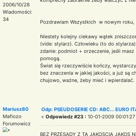
2006/10/28
Wiadomości:
34
Pozdrawiam Wszystkich w nowym roku,
Niestety kolejny ciekawy wątek zniszczon
(vide: stylarz). Człowieku (to do stylarz
zdanie: podmiot + orzeczenie, jeśli mas
pomogą.
Świat się rzeczywiście kończy, wystarcz
bez znaczenia w jakiej jakości, a już są c
chujowo, ważne, żeby mieć i wpierdalać.
Mariusz80
Odp: PSEUDOSERIE CD: ABC... EURO I
Mafiozo
«
Odpowiedz #23 :
10-01-2009 00:01:27
Forumowicz
BEZ PRZESADY Z TA JAKOSCIA JAKOS 