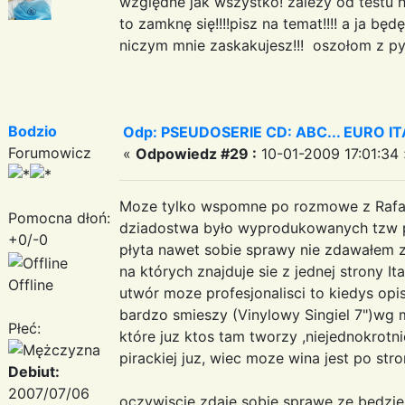
względne jak wszystko! zależy od testu ha
to zamknę się!!!!pisz na temat!!!! a ja bę
niczym mnie zaskakujesz!!! oszołom z p
Bodzio
Odp: PSEUDOSERIE CD: ABC... EURO I
Forumowicz
«
Odpowiedz #29 :
10-01-2009 17:01:34 
Moze tylko wspomne po rozmowe z Rafałe
Pomocna dłoń:
dziadostwa było wyprodukowanych tzw p
+0/-0
płyta nawet sobie sprawy nie zdawałem z
na których znajduje sie z jednej strony It
Offline
utwór moze profesjonalisci to kiedys op
bardzo smieszy (Vinylowy Singiel 7")wg m
Płeć:
które juz ktos tam tworzy ,niejednokrotn
pirackiej juz, wiec moze wina jest po str
Debiut:
2007/07/06
oczywiscie zdaje sobie sprawe ze bedzi