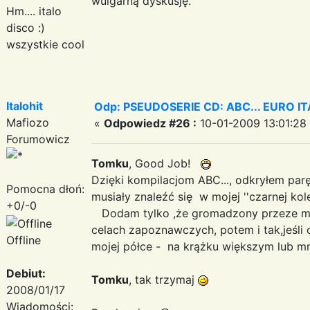
wulgarną dyskusję.
Hm.... italo
disco :)
wszystkie cool
Italohit
Odp: PSEUDOSERIE CD: ABC... EURO I
Mafiozo
«
Odpowiedz #26 :
10-01-2009 13:01:28
Forumowicz
Tomku
, Good Job!
Dzięki kompilacjom ABC..., odkryłem par
Pomocna dłoń:
musiały znaleźć się w mojej ''czarnej kolekc
+0/-0
Dodam tylko ,że gromadzony przeze mn
celach zapoznawczych, potem i tak,jeśli c
Offline
mojej półce - na krążku większym lub mn
Debiut:
Tomku
, tak trzymaj
2008/01/17
Wiadomości: