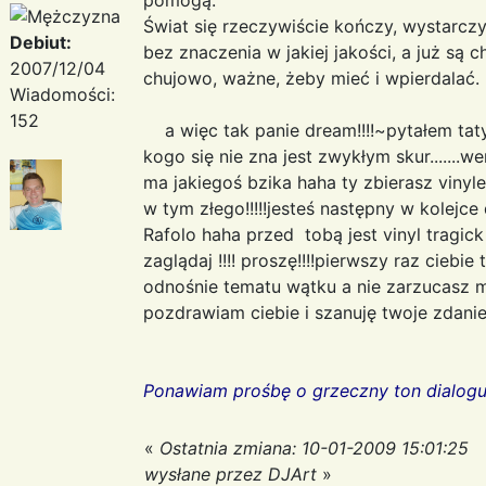
Świat się rzeczywiście kończy, wystarcz
Debiut:
bez znaczenia w jakiej jakości, a już są c
2007/12/04
chujowo, ważne, żeby mieć i wpierdalać.
Wiadomości:
152
a więc tak panie dream!!!!~pytałem taty i
kogo się nie zna jest zwykłym skur.......we
ma jakiegoś bzika haha ty zbierasz vinyle 
w tym złego!!!!!jesteś następny w kolejce
Rafolo haha przed tobą jest vinyl tragick !!
zaglądaj !!!! proszę!!!!pierwszy raz ciebie 
odnośnie tematu wątku a nie zarzucasz m
pozdrawiam ciebie i szanuję twoje zdani
Ponawiam prośbę o grzeczny ton dialogu 
«
Ostatnia zmiana: 10-01-2009 15:01:25
wysłane przez DJArt
»