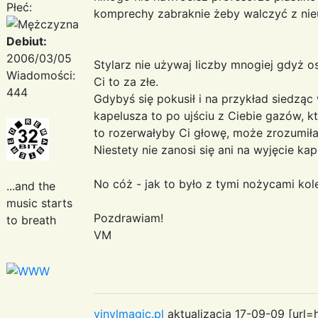
Płeć:
komprechy zabraknie żeby walczyć z n
Debiut:
2006/03/05
Stylarz nie używaj liczby mnogiej gdyż o
Wiadomości:
Ci to za złe.
444
Gdybyś się pokusił i na przykład siedząc 
kapelusza to po ujściu z Ciebie gazów, k
to rozerwałyby Ci głowę, może zrozumiła
Niestety nie zanosi się ani na wyjęcie ka
No cóż - jak to było z tymi nożycami kole
...and the
music starts
Pozdrawiam!
to breath
VM
vinylmagic.pl
aktualizacja 17-09-09 [url=