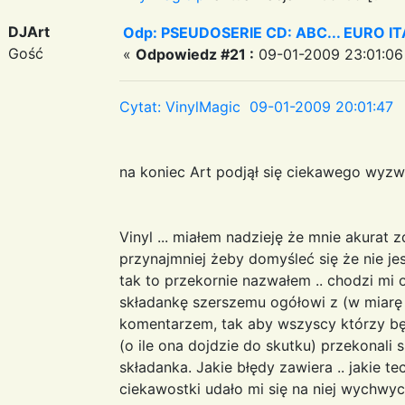
DJArt
Odp: PSEUDOSERIE CD: ABC... EURO I
Gość
«
Odpowiedz #21 :
09-01-2009 23:01:06
Cytat: VinylMagic 09-01-2009 20:01:47
na koniec Art podjął się ciekawego wyzwa
Vinyl ... miałem nadzieję że mnie akurat 
przynajmniej żeby domyśleć się że nie je
tak to przekornie nazwałem .. chodzi mi
składankę szerszemu ogółowi z (w miar
komentarzem, tak aby wszyscy którzy będ
(o ile ona dojdzie do skutku) przekonali 
składanka. Jakie błędy zawiera .. jakie tec
ciekawostki udało mi się na niej wychwyci