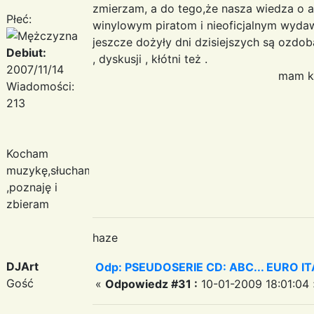
zmierzam, a do tego,że nasza wiedza o ar
Płeć:
winylowym piratom i nieoficjalnym wydawn
jeszcze dożyły dni dzisiejszych są ozdo
Debiut:
, dyskusji , kłótni też .
2007/11/14
mam kilka ba
Wiadomości:
pozdraw
213
ha
Kocham
muzykę,słucham
,poznaję i
zbieram
haze
DJArt
Odp: PSEUDOSERIE CD: ABC... EURO I
Gość
«
Odpowiedz #31 :
10-01-2009 18:01:04 