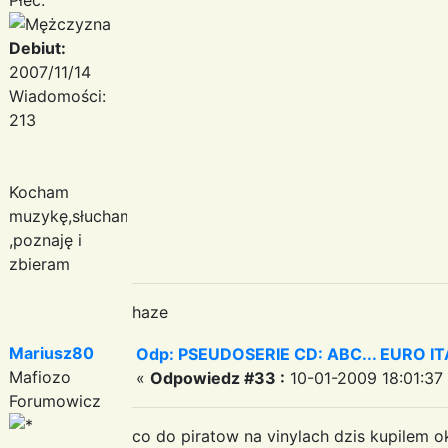
Debiut:
2007/11/14
Wiadomości:
213
Kocham
muzykę,słucham
,poznaję i
zbieram
haze
Mariusz80
Odp: PSEUDOSERIE CD: ABC... EURO I
Mafiozo
«
Odpowiedz #33 :
10-01-2009 18:01:37
Forumowicz
co do piratow na vinylach dzis kupilem o