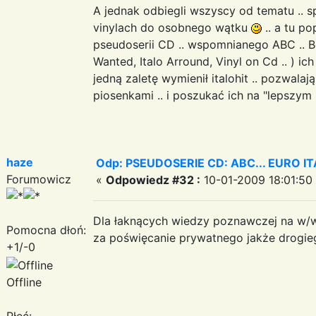
A jednak odbiegli wszyscy od tematu .. sp
vinylach do osobnego wątku
.. a tu p
pseudoserii CD .. wspomnianego ABC .. Bes
Wanted, Italo Arround, Vinyl on Cd .. ) i
jedną zaletę wymienił italohit .. pozwala
piosenkami .. i poszukać ich na "lepszym
haze
Odp: PSEUDOSERIE CD: ABC... EURO I
Forumowicz
«
Odpowiedz #32 :
10-01-2009 18:01:50
Dla łaknących wiedzy poznawczej na w/w 
Pomocna dłoń:
za poświęcanie prywatnego jakże drogie
+1/-0
Offline
Płeć: