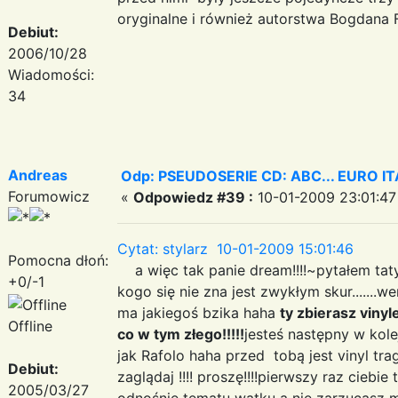
oryginalne i również autorstwa Bogdana F
Debiut:
2006/10/28
Wiadomości:
34
Andreas
Odp: PSEUDOSERIE CD: ABC... EURO I
Forumowicz
«
Odpowiedz #39 :
10-01-2009 23:01:47
Cytat: stylarz 10-01-2009 15:01:46
Pomocna dłoń:
a więc tak panie dream!!!!~pytałem taty i
+0/-1
kogo się nie zna jest zwykłym skur.......we
ma jakiegoś bzika haha
ty zbierasz vinyl
Offline
co w tym złego!!!!!
jesteś następny w kole
jak Rafolo haha przed tobą jest vinyl tragic
Debiut:
zaglądaj !!!! proszę!!!!pierwszy raz ciebie 
2005/03/27
odnośnie tematu wątku a nie zarzucasz m