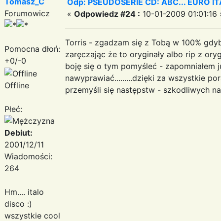
Tomasz_C
Odp: PSEUDOSERIE CD: ABC... EURO I
Forumowicz
«
Odpowiedz #24 :
10-01-2009 01:01:16 
Torris - zgadzam się z Tobą w 100% gdyby
Pomocna dłoń:
zaręczając że to oryginały albo rip z or
+0/-0
boję się o tym pomyśleć - zapomniałem ju
nawyprawiać.........dzięki za wszystkie 
Offline
przemyśli się następstw - szkodliwych n
Płeć:
Debiut:
2001/12/11
Wiadomości:
264
Hm.... italo
disco :)
wszystkie cool