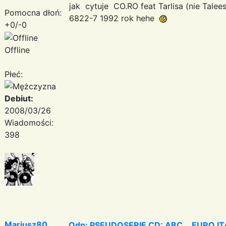
jak cytuje CO.RO feat Tarlisa (nie Ta
Pomocna dłoń:
6822-7 1992 rok hehe
+0/-0
Offline
Płeć:
Debiut:
2008/03/26
Wiadomości:
398
Mariusz80
Odp: PSEUDOSERIE CD: ABC... EURO I