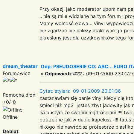
Przy okazji jako moderator upominam p
.. nie są mile widziane na tym forum i p
Mamy wolność słowa .. Vinyl wypowiedzia
nie zgadzać nie należy atakować go pers
określony jest dla użytkowników tego fo
dream_theater
Odp: PSEUDOSERIE CD: ABC... EURO I
Forumowicz
«
Odpowiedz #22 :
09-01-2009 23:01:27
Cytat: stylarz 09-01-2009 20:01:36
Pomocna dłoń:
zastanawiam się panie vinyl kiedy cię kt
+0/-0
śmieci niż mp3 jesteś zbyt jadowity jak 
na pustyni ze swoimi mądrościami!!!! two
Offline
potrzebne jak w dupie kapelusz !!!! tatuś o
nikogo nie nawrócisz profesorze plastikow
Debiut:
komprechy zabraknie żeby walczyć z n