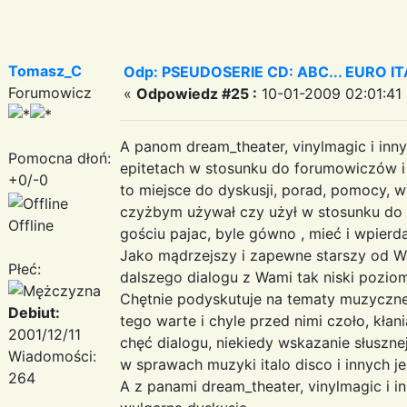
Tomasz_C
Odp: PSEUDOSERIE CD: ABC... EURO I
Forumowicz
«
Odpowiedz #25 :
10-01-2009 02:01:41 
A panom dream_theater, vinylmagic i inn
Pomocna dłoń:
epitetach w stosunku do forumowiczów i
+0/-0
to miejsce do dyskusji, porad, pomocy, 
czyżbym używał czy użył w stosunku do 
Offline
gościu pajac, byle gówno , mieć i wpierda
Jako mądrzejszy i zapewne starszy od W
Płeć:
dalszego dialogu z Wami tak niski pozio
Chętnie podyskutuje na tematy muzyczne 
Debiut:
tego warte i chyle przed nimi czoło, kłan
2001/12/11
chęć dialogu, niekiedy wskazanie słuszne
Wiadomości:
w sprawach muzyki italo disco i innych je
264
A z panami dream_theater, vinylmagic i 