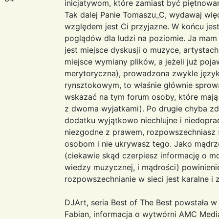
inicjatywom, które zamiast być piętnowan
Tak dalej Panie Tomaszu_C, wydawaj więc
względem jest Ci przyjazne. W końcu jest
poglądów dla ludzi na poziomie. Ja mam j
jest miejsce dyskusji o muzyce, artystac
miejsce wymiany plików, a jeżeli już poja
merytoryczna), prowadzona zwykle języ
rynsztokowym, to właśnie głównie sprow
wskazać na tym forum osoby, które mają w
z dwoma wyjatkami). Po drugie chyba zda
dodatku wyjątkowo niechlujne i niedopra
niezgodne z prawem, rozpowszechniasz 
osobom i nie ukrywasz tego. Jako mądrz
(ciekawie skąd czerpiesz informację o m
wiedzy muzycznej, i mądrości) powinieni
rozpowszechnianie w sieci jest karalne i
DJArt, seria Best of The Best powstała w
Fabian, informacja o wytwórni AMC Media