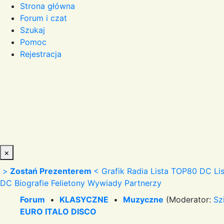
Strona główna
Forum i czat
Szukaj
Pomoc
Rejestracja
×
>
Zostań Prezenterem
<
Grafik Radia
Lista TOP80 DC
Li
DC
Biografie
Felietony
Wywiady
Partnerzy
Forum
•
KLASYCZNE
•
Muzyczne
(Moderator:
Sz
EURO ITALO DISCO