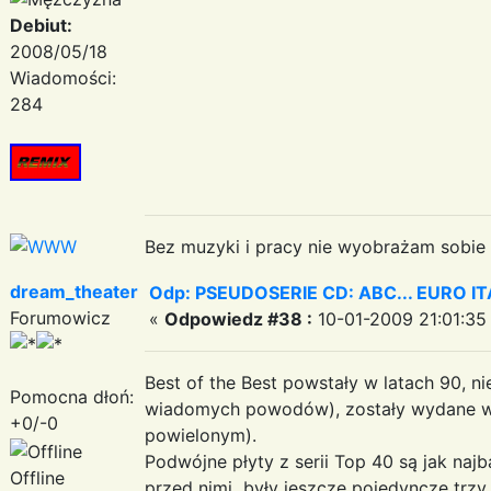
Debiut:
2008/05/18
Wiadomości:
284
Bez muzyki i pracy nie wyobrażam sobie ż
dream_theater
Odp: PSEUDOSERIE CD: ABC... EURO I
Forumowicz
«
Odpowiedz #38 :
10-01-2009 21:01:35
Best of the Best powstały w latach 90, n
Pomocna dłoń:
wiadomych powodów), zostały wydane w n
+0/-0
powielonym).
Podwójne płyty z serii Top 40 są jak naj
Offline
przed nimi były jeszcze pojedyncze trzy