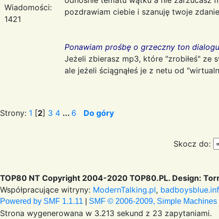
Wiadomości:
pozdrawiam ciebie i szanuję twoje zdani
1421
Ponawiam prośbę o grzeczny ton dialogu 
Jeżeli zbierasz mp3, które "zrobiłeś" ze 
ale jeżeli ściągnąłeś je z netu od "wirtua
Strony:
1
[
2
]
3
4
...
6
Do góry
Skocz do:
TOP80 NT Copyright 2004-2020 TOP80.PL. Design: Torr
Współpracujące witryny:
ModernTalking.pl
,
badboysblue.in
Powered by SMF 1.1.11
|
SMF © 2006-2009, Simple Machines
Strona wygenerowana w 3.213 sekund z 23 zapytaniami.