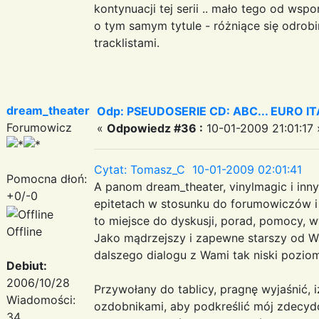
kontynuacji tej serii .. mało tego od wsp
o tym samym tytule - różniące się odrobi
tracklistami.
dream_theater
Odp: PSEUDOSERIE CD: ABC... EURO I
Forumowicz
«
Odpowiedz #36 :
10-01-2009 21:01:17 
Cytat: Tomasz_C 10-01-2009 02:01:41
Pomocna dłoń:
A panom dream_theater, vinylmagic i inn
+0/-0
epitetach w stosunku do forumowiczów i
to miejsce do dyskusji, porad, pomocy, 
Offline
Jako mądrzejszy i zapewne starszy od W
dalszego dialogu z Wami tak niski pozio
Debiut:
2006/10/28
Przywołany do tablicy, pragnę wyjaśnić, 
Wiadomości:
ozdobnikami, aby podkreślić mój zdecy
34