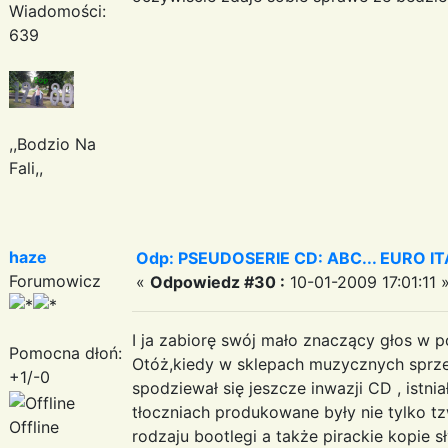
Wiadomości:
639
,,Bodzio Na
Fali,,
haze
Odp: PSEUDOSERIE CD: ABC... EURO I
Forumowicz
«
Odpowiedz #30 :
10-01-2009 17:01:11 
I ja zabiorę swój mało znaczący głos w 
Pomocna dłoń:
Otóż,kiedy w sklepach muzycznych sprzed
+1/-0
spodziewał się jeszcze inwazji CD , istni
tłoczniach produkowane były nie tylko tz
Offline
rodzaju bootlegi a także pirackie kopie