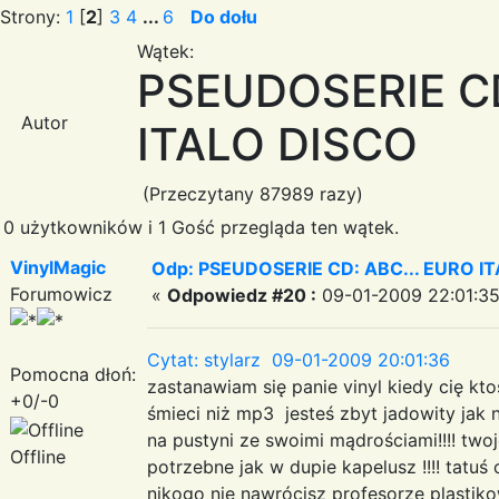
Strony:
1
[
2
]
3
4
...
6
Do dołu
Wątek:
PSEUDOSERIE CD
Autor
ITALO DISCO
(Przeczytany 87989 razy)
0 użytkowników i 1 Gość przegląda ten wątek.
VinylMagic
Odp: PSEUDOSERIE CD: ABC... EURO I
Forumowicz
«
Odpowiedz #20 :
09-01-2009 22:01:35
Cytat: stylarz 09-01-2009 20:01:36
Pomocna dłoń:
zastanawiam się panie vinyl kiedy cię kt
+0/-0
śmieci niż mp3 jesteś zbyt jadowity jak 
na pustyni ze swoimi mądrościami!!!! two
Offline
potrzebne jak w dupie kapelusz !!!! tatuś o
nikogo nie nawrócisz profesorze plastikow