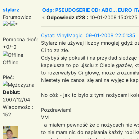
stylarz
Odp: PSEUDOSERIE CD: ABC... EURO I
Forumowicz
«
Odpowiedz #28 :
10-01-2009 15:01:25
Cytat: VinylMagic 09-01-2009 22:01:35
Pomocna dłoń:
Stylarz nie używaj liczby mnogiej gdyż o
+0/-0
Ci to za złe.
Gdybyś się pokusił i na przykład siedząc 
Offline
kapelusza to po ujściu z Ciebie gazów, k
to rozerwałyby Ci głowę, może zrozumiła
Płeć:
Niestety nie zanosi się ani na wyjęcie ka
Debiut:
No cóż - jak to było z tymi nożycami kole
2007/12/04
Wiadomości:
Pozdrawiam!
152
VM
a miałem pewność że o nożycach nie wspom
to nie mam nic do napisania każdy robi kup