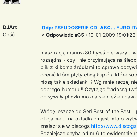
DJArt
Odp: PSEUDOSERIE CD: ABC... EURO I
Gość
«
Odpowiedz #35 :
10-01-2009 19:01:23
masz racją mariusz80 byłeś pierwszy .. w
rozsądna - czyli nie przyjmująca na ślep
plik z kilkoma źródłami to sprawa oczywi
ocenić które płyty chcą kupić a które sob
niosą takie składanki ? Wg mnie raczej ni
dobrego humoru !! Czytając "radosną twór
opisywały pliczki można sie nieźle ubawi
Wrócę jeszcze do Seri Best of the Best 
oficjalnie .. na okładkach jest info o wyt
znalazł sie w discogs
http://www.discog
Poźniejsze chyba od nr 6 to ewidentnie 