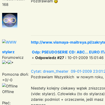
Pozdrawiam
168
http://www.vismaya-maitreya.pl/zakryt
stylarz
Odp: PSEUDOSERIE CD: ABC... EURO I
Forumowicz
«
Odpowiedz #27 :
10-01-2009 15:01:46 
Cytat: dream_theater 09-01-2009 23:01:
Pomocna dłoń:
Pozdrawiam Wszystkich w nowym roku,
+0/-0
Niestety kolejny ciekawy wątek zniszczon
Offline
(vide: stylarz). Człowieku (to do stylarz
zdanie: podmiot + orzeczenie, jeśli mas
Płeć:
pomogą.