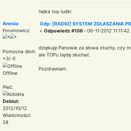
hejka top ludki
Anesia
Odp: [RADIO] SYSTEM ZGŁASZANIA P
Forumowicz
«
Odpowiedz #106 :
06-11-2012 11:11:42
dziękuję Panowie za słowa otuchy, czy mi 
Pomocna dłoń:
ale TOPu będę słuchać.
+3/-0
Pozdrawiam
Offline
Płeć:
Debiut:
2012/10/12
Wiadomości:
28