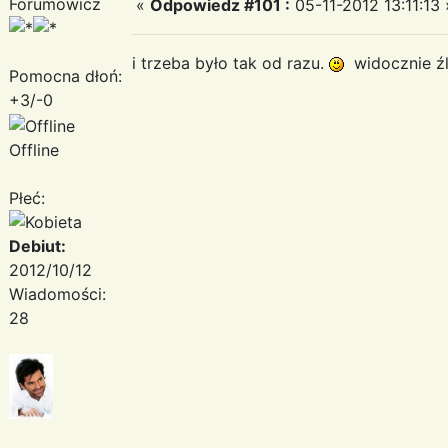
Forumowicz
«
Odpowiedz #101 :
05-11-2012 13:11:13 
i trzeba było tak od razu.
widocznie źl
Pomocna dłoń:
+3/-0
Offline
Płeć:
Debiut:
2012/10/12
Wiadomości:
28