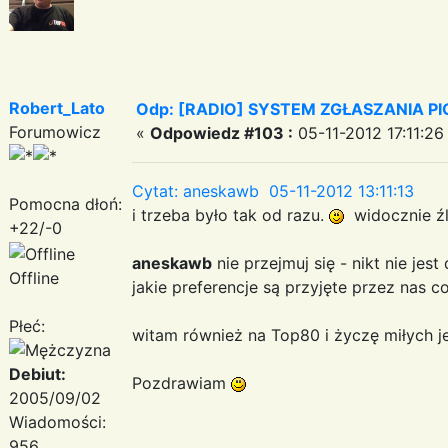
Robert_Lato
Odp: [RADIO] SYSTEM ZGŁASZANIA P
Forumowicz
«
Odpowiedz #103 :
05-11-2012 17:11:26
Cytat: aneskawb 05-11-2012 13:11:13
Pomocna dłoń:
i trzeba było tak od razu.
widocznie źl
+22/-0
aneskawb
nie przejmuj się - nikt nie jes
Offline
jakie preferencje są przyjęte przez nas 
Płeć:
witam również na Top80 i życzę miłych 
Debiut:
Pozdrawiam
2005/09/02
Wiadomości:
956