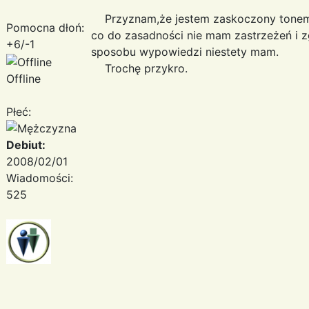
Przyznam,że jestem zaskoczony tonem w
Pomocna dłoń:
co do zasadności nie mam zastrzeżeń i 
+6/-1
sposobu wypowiedzi niestety mam.
Trochę przykro.
Offline
Płeć:
Debiut:
2008/02/01
Wiadomości:
525