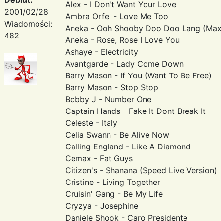
Alex - I Don't Want Your Love
2001/02/28
Ambra Orfei - Love Me Too
Wiadomości:
Aneka - Ooh Shooby Doo Doo Lang (Maxi
482
Aneka - Rose, Rose I Love You
Ashaye - Electricity
Avantgarde - Lady Come Down
Barry Mason - If You (Want To Be Free)
Barry Mason - Stop Stop
Bobby J - Number One
Captain Hands - Fake It Dont Break It
Celeste - Italy
Celia Swann - Be Alive Now
Calling England - Like A Diamond
Cemax - Fat Guys
Citizen's - Shanana (Speed Live Version)
Cristine - Living Together
Cruisin' Gang - Be My Life
Cryzya - Josephine
Daniele Shook - Caro Presidente