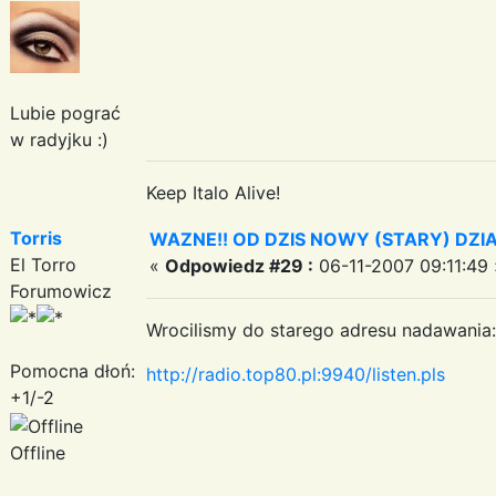
Lubie pograć
w radyjku :)
Keep Italo Alive!
Torris
WAZNE!! OD DZIS NOWY (STARY) DZ
El Torro
«
Odpowiedz #29 :
06-11-2007 09:11:49 
Forumowicz
Wrocilismy do starego adresu nadawania:
Pomocna dłoń:
http://radio.top80.pl:9940/listen.pls
+1/-2
Offline