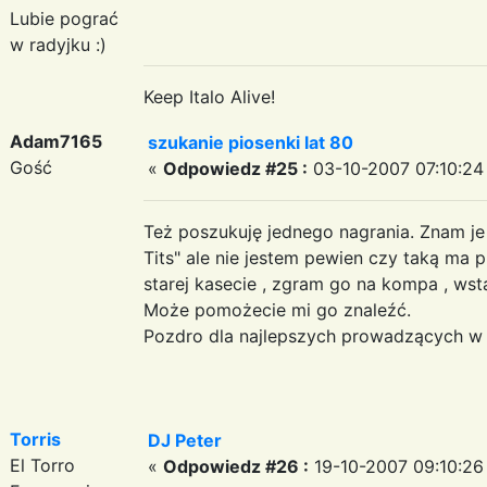
Lubie pograć
w radyjku :)
Keep Italo Alive!
Adam7165
szukanie piosenki lat 80
Gość
«
Odpowiedz #25 :
03-10-2007 07:10:24
Też poszukuję jednego nagrania. Znam je
Tits" ale nie jestem pewien czy taką ma
starej kasecie , zgram go na kompa , wst
Może pomożecie mi go znaleźć.
Pozdro dla najlepszych prowadzących w 
Torris
DJ Peter
El Torro
«
Odpowiedz #26 :
19-10-2007 09:10:26