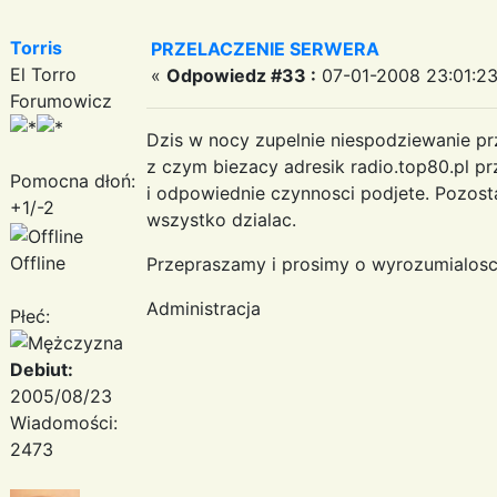
Torris
PRZELACZENIE SERWERA
El Torro
«
Odpowiedz #33 :
07-01-2008 23:01:23
Forumowicz
Dzis w nocy zupelnie niespodziewanie p
z czym biezacy adresik radio.top80.pl pr
Pomocna dłoń:
i odpowiednie czynnosci podjete. Pozost
+1/-2
wszystko dzialac.
Offline
Przepraszamy i prosimy o wyrozumialosc
Administracja
Płeć:
Debiut:
2005/08/23
Wiadomości:
2473