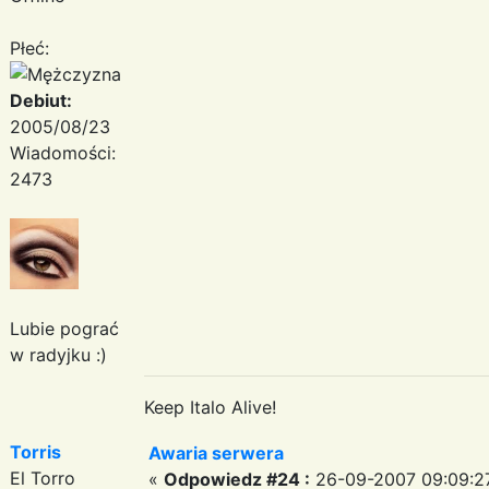
Płeć:
Debiut:
2005/08/23
Wiadomości:
2473
Lubie pograć
w radyjku :)
Keep Italo Alive!
Torris
Awaria serwera
El Torro
«
Odpowiedz #24 :
26-09-2007 09:09:2