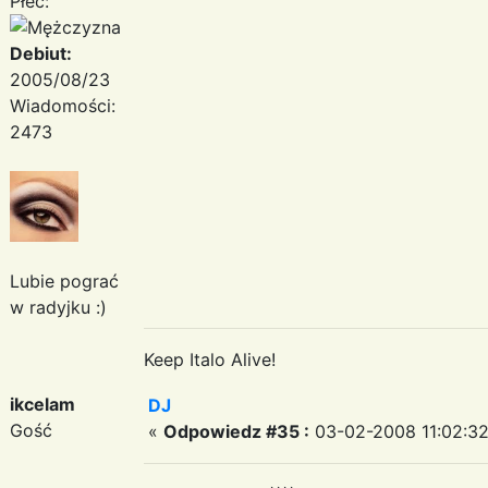
Płeć:
Debiut:
2005/08/23
Wiadomości:
2473
Lubie pograć
w radyjku :)
Keep Italo Alive!
ikcelam
DJ
Gość
«
Odpowiedz #35 :
03-02-2008 11:02:32