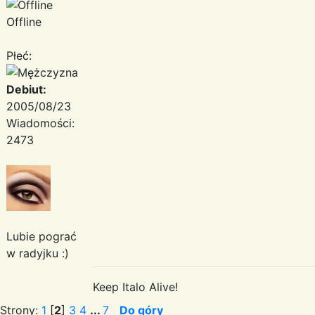
Offline
Płeć:
Debiut:
2005/08/23
Wiadomości:
2473
Lubie pograć
w radyjku :)
Keep Italo Alive!
Strony:
1
[
2
]
3
4
...
7
Do góry