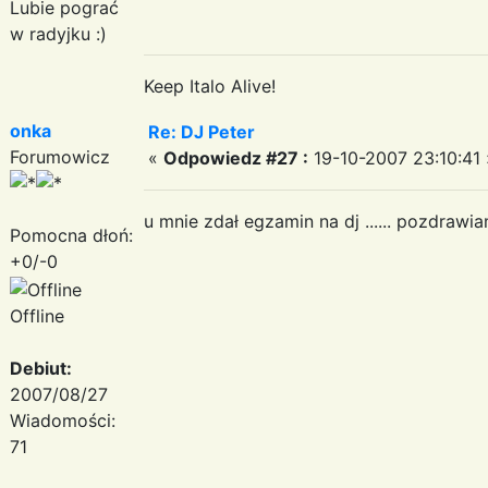
Lubie pograć
w radyjku :)
Keep Italo Alive!
onka
Re: DJ Peter
Forumowicz
«
Odpowiedz #27 :
19-10-2007 23:10:41 
u mnie zdał egzamin na dj ...... po
Pomocna dłoń:
+0/-0
Offline
Debiut:
2007/08/27
Wiadomości:
71