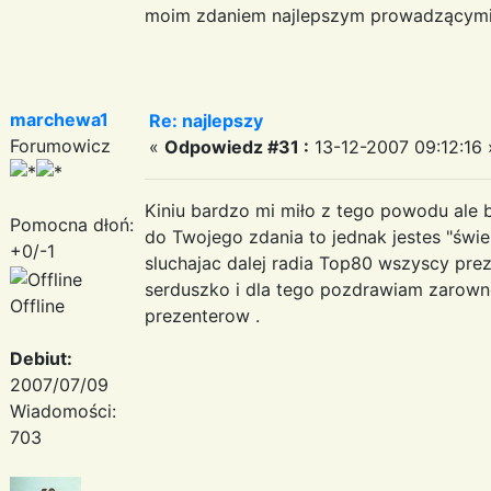
moim zdaniem najlepszym prowadzącymi s
marchewa1
Re: najlepszy
Forumowicz
«
Odpowiedz #31 :
13-12-2007 09:12:16 
Kiniu bardzo mi miło z tego powodu ale 
Pomocna dłoń:
do Twojego zdania to jednak jestes "świe
+0/-1
sluchajac dalej radia Top80 wszyscy pre
serduszko i dla tego pozdrawiam zarowno 
Offline
prezenterow .
Debiut:
2007/07/09
Wiadomości:
703