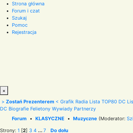
Strona główna
Forum i czat
Szukaj
Pomoc
Rejestracja
×
>
Zostań Prezenterem
<
Grafik Radia
Lista TOP80 DC
Li
DC
Biografie
Felietony
Wywiady
Partnerzy
Forum
•
KLASYCZNE
•
Muzyczne
(Moderator:
Sz
Strony:
1
[
2
]
3
4
...
7
Do dołu