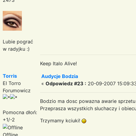
Lubie pograć
w radyjku :)
Keep Italo Alive!
Torris
Audycje Bodzia
El Torro
«
Odpowiedz #23 :
20-09-2007 15:09:33
Forumowicz
Bodzio ma dosc powazna awarie sprzetu 
Przeprasza wszystkich sluchaczy i obiecuj
Pomocna dłoń:
+1/-2
Trzymamy kciuki!
Offline