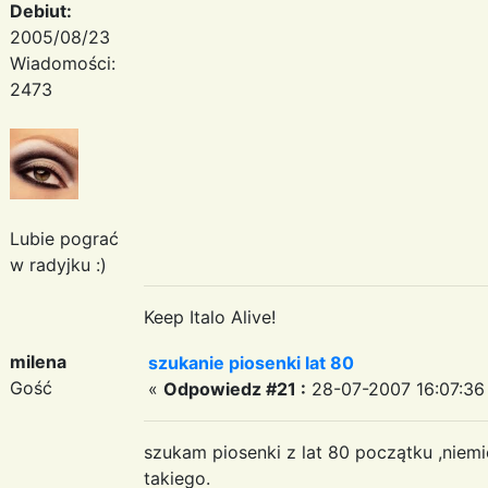
Debiut:
2005/08/23
Wiadomości:
2473
Lubie pograć
w radyjku :)
Keep Italo Alive!
milena
szukanie piosenki lat 80
Gość
«
Odpowiedz #21 :
28-07-2007 16:07:36
szukam piosenki z lat 80 początku ,niemieck
takiego.