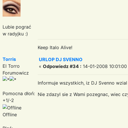
Lubie pograć
w radyjku :)
Keep Italo Alive!
Torris
URLOP DJ SVENNO
El Torro
«
Odpowiedz #34 :
14-01-2008 10:01:00
Forumowicz
Informuje wszystkich, iz DJ Svenno wzial 
Pomocna dłoń:
Nie zdazyl sie z Wami pozegnac, wiec czy
+1/-2
Offline