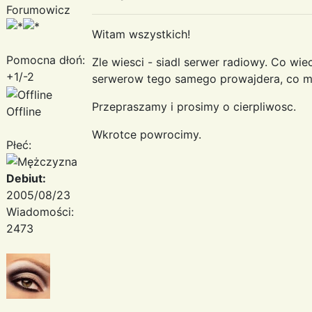
Forumowicz
Witam wszystkich!
Pomocna dłoń:
Zle wiesci - siadl serwer radiowy. Co wiec
+1/-2
serwerow tego samego prowajdera, co my
Przepraszamy i prosimy o cierpliwosc.
Offline
Wkrotce powrocimy.
Płeć:
Debiut:
2005/08/23
Wiadomości:
2473