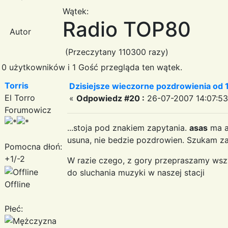
Wątek:
Radio TOP80
Autor
(Przeczytany 110300 razy)
0 użytkowników i 1 Gość przegląda ten wątek.
Torris
Dzisiejsze wieczorne pozdrowienia od 1
El Torro
«
Odpowiedz #20 :
26-07-2007 14:07:53
Forumowicz
...stoja pod znakiem zapytania.
asas
ma aw
usuna, nie bedzie pozdrowien. Szukam za
Pomocna dłoń:
+1/-2
W razie czego, z gory przepraszamy wszy
do sluchania muzyki w naszej stacji
Offline
Płeć: