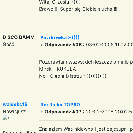
Witaj Grzesiu :-))))
Brawo !!! Super się Ciebie słucha !!!!!
DISCO BAMM
Pozdrówka :-))))
Gość
«
Odpowiedz #36 :
03-02-2008 11:02:00
Pozdrawiam wszystkich jeszcze o mnie p
Mirek - KUKUŁA
No i Ciebie Mistrzu :-)))))))))))
waldeks15
Re: Radio TOP80
Nowicjusz
«
Odpowiedz #37 :
20-02-2008 20:02:5
Znalazłem Was nidawno i jest zajesupr 
Pomocna dłoń: