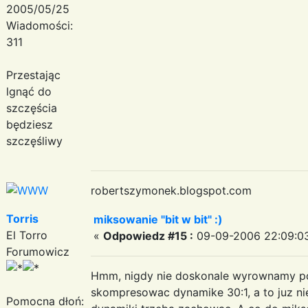
2005/05/25
Wiadomości:
311
Przestając
lgnąć do
szczęścia
będziesz
szczęśliwy
robertszymonek.blogspot.com
Torris
miksowanie "bit w bit" :)
El Torro
«
Odpowiedz #15 :
09-09-2006 22:09:0
Forumowicz
Hmm, nigdy nie doskonale wyrownamy p
skompresowac dynamike 30:1, a to juz ni
Pomocna dłoń: