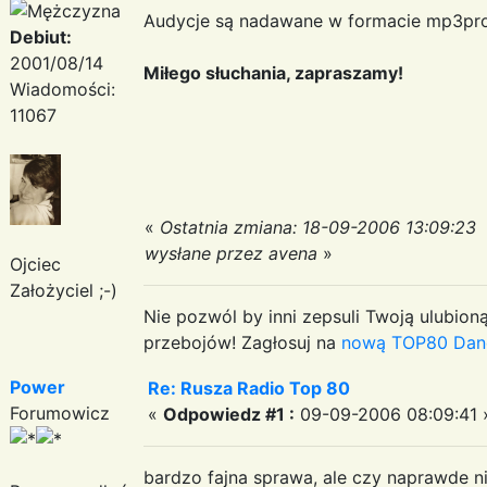
Audycje są nadawane w formacie mp3pro 
Debiut:
2001/08/14
Miłego słuchania, zapraszamy!
Wiadomości:
11067
«
Ostatnia zmiana: 18-09-2006 13:09:23
wysłane przez avena
»
Ojciec
Założyciel ;-)
Nie pozwól by inni zepsuli Twoją ulubioną
przebojów! Zagłosuj na
nową TOP80 Dan
Power
Re: Rusza Radio Top 80
Forumowicz
«
Odpowiedz #1 :
09-09-2006 08:09:41 
bardzo fajna sprawa, ale czy naprawde ni