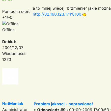
a to mniej więcej "brzmienie" jakie moż
Pomocna dłoń:
http://82.160.123.174:8100
+1/-0
Offline
Debiut:
2001/12/07
Wiadomości:
1273
NetManiak
Problem jakosci - poprawione!
Administrator
«
Odpowiedz #9 :
09-09-2006 17:09:53 