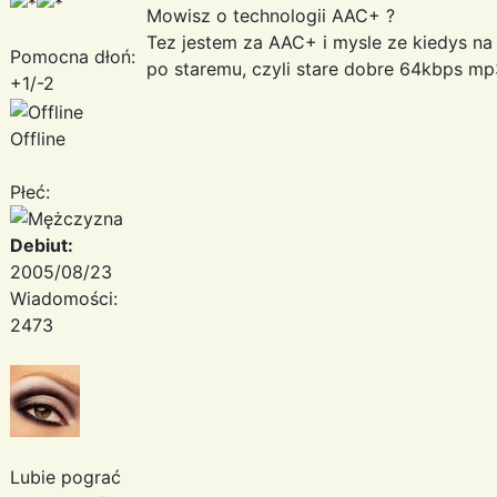
Mowisz o technologii AAC+ ?
Tez jestem za AAC+ i mysle ze kiedys na 
Pomocna dłoń:
po staremu, czyli stare dobre 64kbps m
+1/-2
Offline
Płeć:
Debiut:
2005/08/23
Wiadomości:
2473
Lubie pograć