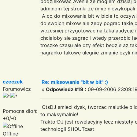
podziekowac Avenie ze moglem dzisiaj p
adminom tej stronki ze mnie niewykopali 
A co do mixowania bit w bicie to oczywi
do swoich mixow ale zeby pograc takie co
wczesniej przygotowac na taka audycje i
chcialoby sie zagrac i wtedy przerobic la
troszke czasu ale czy efekt bedzie az tak
nagranko takowe ulegnie zmianie czyli nie
czeczek
Re: miksowanie "bit w bit" :)
Forumowicz
«
Odpowiedz #19 :
09-09-2006 23:09:19
OtsDJ smieci dysk, tworzac malutkie plic
Pomocna dłoń:
to maksymalnie!
+0/-0
TraktorDJ jest rewelacyjny lecz niestety 
technologii SHOUTcast
Offline