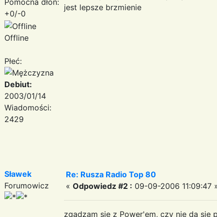
Pomocna dłoń:
jest lepsze brzmienie
+0/-0
Offline
Płeć:
Debiut:
2003/01/14
Wiadomości:
2429
Sławek
Re: Rusza Radio Top 80
Forumowicz
«
Odpowiedz #2 :
09-09-2006 11:09:47 
zgadzam się z Power'em, czy nie da się p