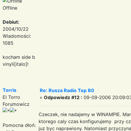
Offline
Debiut:
2004/10/22
Wiadomości:
1085
kocham side b
vinyli[italo]!
Torris
Re: Rusza Radio Top 80
El Torro
«
Odpowiedz #12 :
09-09-2006 20:09:0
Forumowicz
Czeczek, nie nadajemy w WINAMPIE. Mam
ktorego caly czas konfigurujemy przy c
Pomocna dłoń:
juz byc naprawiony. Natomiast przyczyn