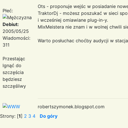
Ots - proponuje wejśc w posiadanie nowej
Płeć:
TraktorDj - możesz poszukać w sieci sp
i wcześniej omiawiane plug-in-y.
Debiut:
MixMeistera nie znam i w wolnej chwili si
2005/05/25
Wiadomości:
Warto posłuchac choćby audycji w stacja
311
Przestając
lgnąć do
szczęścia
będziesz
szczęśliwy
robertszymonek.blogspot.com
Strony: [
1
]
2
3
4
Do góry