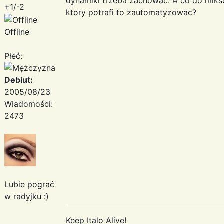
dynamiki trzeba zachowac. A co do miksow
+1/-2
ktory potrafi to zautomatyzowac?
Offline
Płeć:
Debiut:
2005/08/23
Wiadomości:
2473
Lubie pograć
w radyjku :)
Keep Italo Alive!