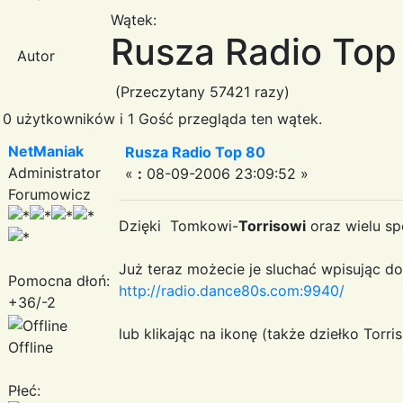
Wątek:
Rusza Radio Top
Autor
(Przeczytany 57421 razy)
0 użytkowników i 1 Gość przegląda ten wątek.
NetManiak
Rusza Radio Top 80
Administrator
«
:
08-09-2006 23:09:52 »
Forumowicz
Dzięki Tomkowi-
Torrisowi
oraz wielu s
Już teraz możecie je sluchać wpisując do
Pomocna dłoń:
http://radio.dance80s.com:9940/
+36/-2
lub klikając na ikonę (także dziełko Torris
Offline
Płeć: