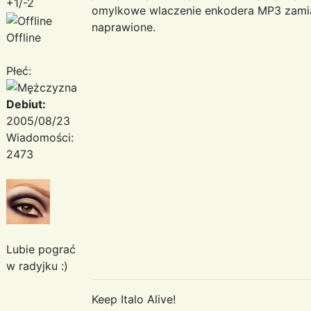
+1/-2
omylkowe wlaczenie enkodera MP3 zamias
naprawione.
Offline
Płeć:
Debiut:
2005/08/23
Wiadomości:
2473
Lubie pograć
w radyjku :)
Keep Italo Alive!