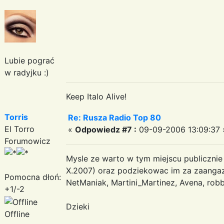
Lubie pograć
w radyjku :)
Keep Italo Alive!
Torris
Re: Rusza Radio Top 80
El Torro
«
Odpowiedz #7 :
09-09-2006 13:09:37 
Forumowicz
Mysle ze warto w tym miejscu publicznie
X.2007) oraz podziekowac im za zaangaz
Pomocna dłoń:
NetManiak, Martini_Martinez, Avena, robb
+1/-2
Dzieki
Offline