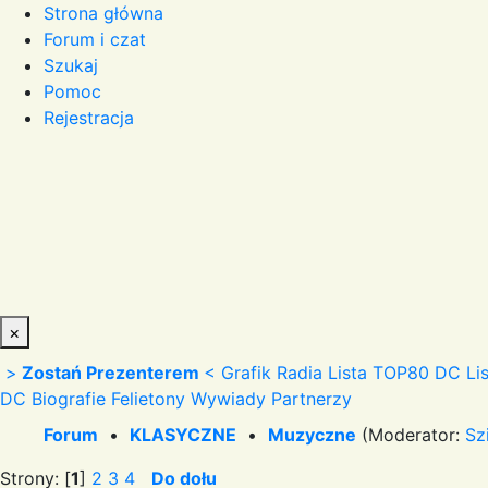
Strona główna
Forum i czat
Szukaj
Pomoc
Rejestracja
×
>
Zostań Prezenterem
<
Grafik Radia
Lista TOP80 DC
Li
DC
Biografie
Felietony
Wywiady
Partnerzy
Forum
•
KLASYCZNE
•
Muzyczne
(Moderator:
Sz
Strony: [
1
]
2
3
4
Do dołu