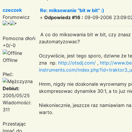
czeczek
Re: miksowanie "bit w bit" :)
Forumowicz
«
Odpowiedz #16 :
09-09-2006 23:09:0
A co do miksowania bit w bit, czy znasz j
Pomocna dłoń:
zautomatyzowac?
+0/-0
Oczywiście, jest tego sporo, dziwne że t
Offline
zna np.
http://otsdj.com/
,
http://www.be
instruments.com/index.php?id=traktor3_u
Płeć:
Hmm, nigdy nie doskonale wyrownamy p
Debiut:
skompresowac dynamike 30:1, a to juz nie
2005/05/25
Wiadomości:
Niekoniecznie, jeszcze raz namiawiam n
311
warto.
Przestając
lgnąć do