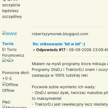
szczęścia
będziesz
szczęśliwy
robertszymonek.blogspot.com
Torris
Re: miksowanie "bit w bit" :)
El Torro
«
Odpowiedz #17 :
09-09-2006 23:09:4
Forumowicz
Mialem na mysli programy ktore miksuja 
Programy OtsDJ i TraktorDJ znam i oczywi
Pomocna dłoń:
zastepuja w 100% ludzkiej reki
+1/-2
Pozwole sobie wymienic ich wady:
Offline
- OtsDJ smieci dysk, tworzac malutkie pl
to maksymalnie!
Płeć:
- TraktorDJ jest rewelacyjny lecz niestet