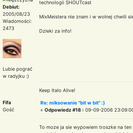
technologii SHOUTcast
Debiut:
2005/08/23
MixMeistera nie znam i w wolnej chwili si
Wiadomości:
2473
Dzieki za info!
Lubie pograć
w radyjku :)
Keep Italo Alive!
Fifa
Re: miksowanie "bit w bit" :)
Gość
«
Odpowiedz #18 :
09-09-2006 23:09:0
To moze ja sie wypowiem troszke na ten 