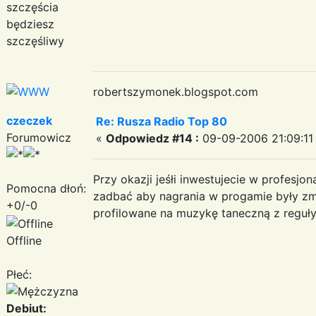
szczęścia
będziesz
szczęśliwy
robertszymonek.blogspot.com
czeczek
Re: Rusza Radio Top 80
Forumowicz
«
Odpowiedz #14 :
09-09-2006 21:09:11
Przy okazji jeśłi inwestujecie w profesj
Pomocna dłoń:
zadbać aby nagrania w progamie były zmi
+0/-0
profilowane na muzykę taneczną z reguły n
Offline
Płeć:
Debiut: