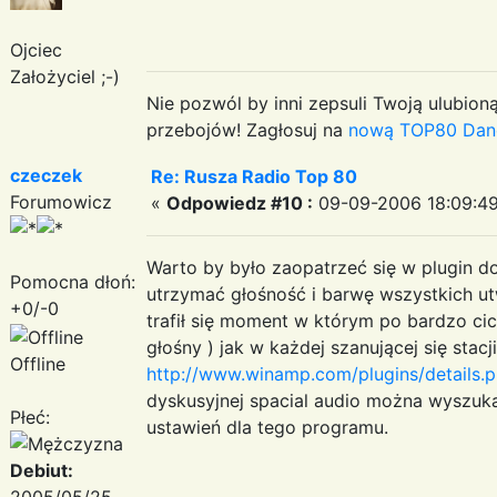
Ojciec
Założyciel ;-)
Nie pozwól by inni zepsuli Twoją ulubioną
przebojów! Zagłosuj na
nową TOP80 Dan
czeczek
Re: Rusza Radio Top 80
Forumowicz
«
Odpowiedz #10 :
09-09-2006 18:09:49
Warto by było zaopatrzeć się w plugin d
Pomocna dłoń:
utrzymać głośność i barwę wszystkich 
+0/-0
trafił się moment w którym po bardzo ci
głośny ) jak w każdej szanującej się sta
Offline
http://www.winamp.com/plugins/details.
dyskusyjnej spacial audio można wyszu
Płeć:
ustawień dla tego programu.
Debiut:
2005/05/25