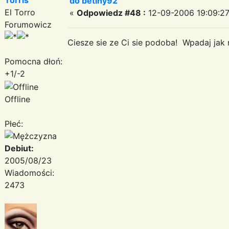
do betiny92
El Torro
«
Odpowiedz #48 :
12-09-2006 19:09:27
Forumowicz
Ciesze sie ze Ci sie podoba! Wpadaj jak 
Pomocna dłoń:
+1/-2
Offline
Płeć:
Debiut:
2005/08/23
Wiadomości:
2473