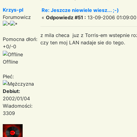
Krzys-pl
Re: Jeszcze niewiele wiesz... ;-)
Forumowicz
«
Odpowiedz #51 :
13-09-2006 01:09:00
z mila checa juz z Torris-em wstepnie 
Pomocna dłoń:
czy ten moj LAN nadaje sie do tego.
+0/-0
Offline
Płeć:
Debiut:
2002/01/04
Wiadomości:
3309