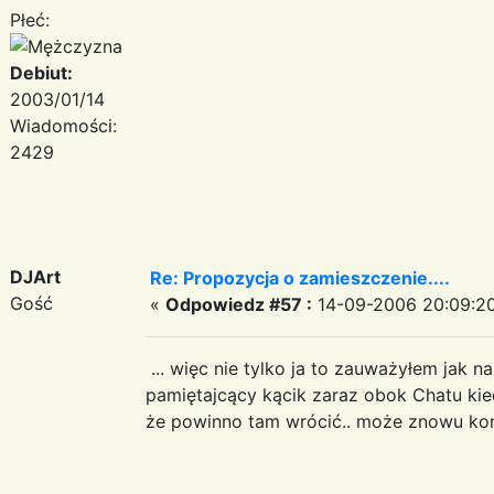
Płeć:
Debiut:
2003/01/14
Wiadomości:
2429
DJArt
Re: Propozycja o zamieszczenie....
Gość
«
Odpowiedz #57 :
14-09-2006 20:09:20
... więc nie tylko ja to zauważyłem jak n
pamiętajcący kącik zaraz obok Chatu kied
że powinno tam wrócić.. może znowu konku