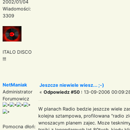
2002/01/04
Wiadomości:
3309
ITALO DISCO
!!!
NetManiak
Jeszcze niewiele wiesz... ;-)
Administrator
«
Odpowiedz #50 :
13-09-2006 00:09:2
Forumowicz
W planach Radio bedzie jeszcze wiele z
kolejna sztampowa, profilowana "radio zl
wnoszacym planem zajec. Moze tesknimy
Pomocna dłoń:
trojki z legendarnych lat 80tych, kiedy k