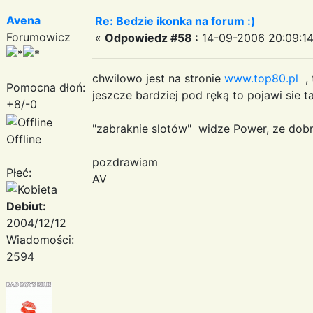
Avena
Re: Bedzie ikonka na forum :)
Forumowicz
«
Odpowiedz #58 :
14-09-2006 20:09:14
chwilowo jest na stronie
www.top80.pl
, 
Pomocna dłoń:
jeszcze bardziej pod ręką to pojawi sie 
+8/-0
"zabraknie slotów" widze Power, ze dobr
Offline
pozdrawiam
Płeć:
AV
Debiut:
2004/12/12
Wiadomości:
2594