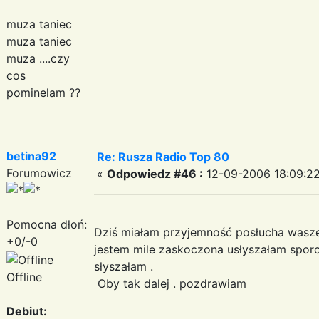
muza taniec
muza taniec
muza ....czy
cos
pominelam ??
betina92
Re: Rusza Radio Top 80
Forumowicz
«
Odpowiedz #46 :
12-09-2006 18:09:22
Pomocna dłoń:
Dziś miałam przyjemność posłucha wasze
+0/-0
jestem mile zaskoczona usłyszałam sporo
słyszałam .
Offline
Oby tak dalej . pozdrawiam
Debiut: