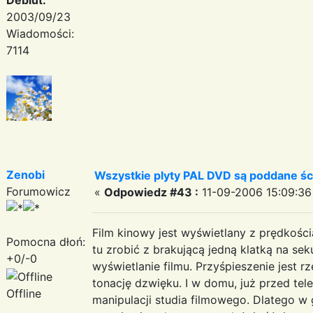
2003/09/23
Wiadomości:
7114
Zenobi
Wszystkie plyty PAL DVD są poddane śc
Forumowicz
«
Odpowiedz #43 :
11-09-2006 15:09:36
Film kinowy jest wyświetlany z prędkośc
Pomocna dłoń:
tu zrobić z brakującą jedną klatką na sek
+0/-0
wyświetlanie filmu. Przyśpieszenie jest rz
tonację dzwięku. I w domu, już przed te
Offline
manipulacji studia filmowego. Dlatego w