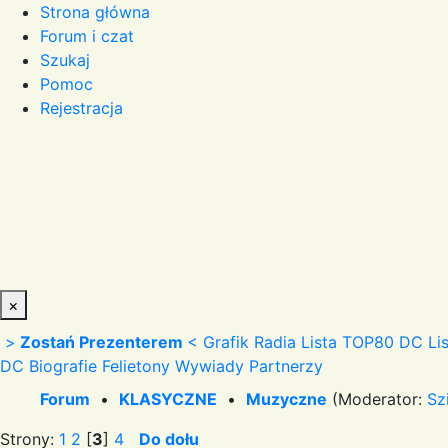
Strona główna
Forum i czat
Szukaj
Pomoc
Rejestracja
×
>
Zostań Prezenterem
<
Grafik Radia
Lista TOP80 DC
Li
DC
Biografie
Felietony
Wywiady
Partnerzy
Forum
•
KLASYCZNE
•
Muzyczne
(Moderator:
Sz
Strony:
1
2
[
3
]
4
Do dołu