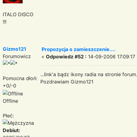
ITALO DISCO
!!!
Gizmo121
Propozycja o zamieszczenie....
Forumowicz
«
Odpowiedz #52 :
14-09-2006 17:09:17 
...link'a bądz ikony radia na stronie forum
Pomocna dłoń:
Pozdrawiam Gizmo121
+0/-0
Offline
Płeć:
Debiut: