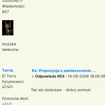
2005/06/17
Wiadomości:
857
muzyka
taneczna
Torris
Re: Propozycja o zamieszczenie....
El Torro
«
Odpowiedz #53 :
14-09-2006 18:09:38
Forumowicz
Tez sie dolaczam - dobry pomysl
Pomocna dłoń:
+1/-2