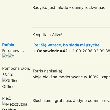
Radyjko jest mlode - dajmy rozkwitnac
Keep Italo Alive!
Rafalo
Re: Się wtrącę, bo siada mi psyche
Forumowicz
«
Odpowiedz #42 :
11-09-2006 02:09:38
Pomocna dłoń:
Torris napisał(a):
+0/-2
Moje bloki sa moderowane w 100% i zap
Offline
Płeć:
Sluchalem i gratuluje. Jedyne co mnie roz
Debiut: