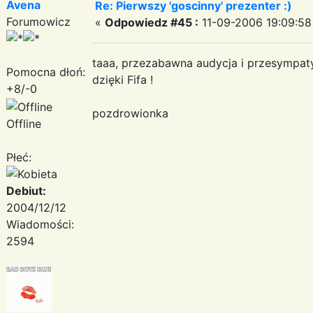
Avena
Re: Pierwszy 'goscinny' prezenter :)
Forumowicz
«
Odpowiedz #45 :
11-09-2006 19:09:58
taaa, przezabawna audycja i przesympa
Pomocna dłoń:
dzięki Fifa !
+8/-0
pozdrowionka
Offline
Płeć:
Debiut:
2004/12/12
Wiadomości:
2594