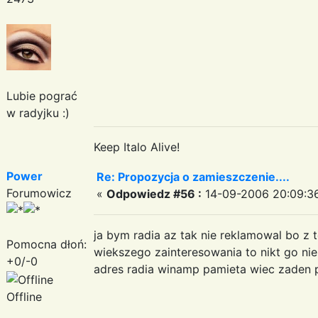
Lubie pograć
w radyjku :)
Keep Italo Alive!
Power
Re: Propozycja o zamieszczenie....
Forumowicz
«
Odpowiedz #56 :
14-09-2006 20:09:3
ja bym radia az tak nie reklamowal bo z
Pomocna dłoń:
wiekszego zainteresowania to nikt go nie
+0/-0
adres radia winamp pamieta wiec zaden p
Offline