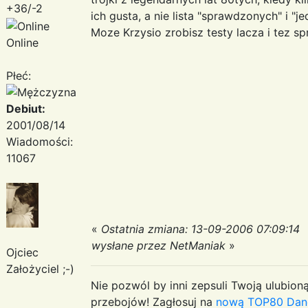
+36/-2
ich gusta, a nie lista "sprawdzonych" i "j
Moze Krzysio zrobisz testy lacza i tez s
Online
Płeć:
Debiut:
2001/08/14
Wiadomości:
11067
«
Ostatnia zmiana: 13-09-2006 07:09:14
wysłane przez NetManiak
»
Ojciec
Założyciel ;-)
Nie pozwól by inni zepsuli Twoją ulubioną
przebojów! Zagłosuj na
nową TOP80 Dan