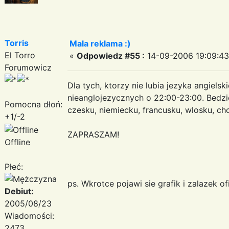
Torris
Mala reklama :)
El Torro
«
Odpowiedz #55 :
14-09-2006 19:09:43
Forumowicz
Dla tych, ktorzy nie lubia jezyka angiels
nieanglojezycznych o 22:00-23:00. Bedzie
Pomocna dłoń:
czesku, niemiecku, francusku, wlosku, ch
+1/-2
ZAPRASZAM!
Offline
Płeć:
ps. Wkrotce pojawi sie grafik i zalazek o
Debiut:
2005/08/23
Wiadomości:
2473