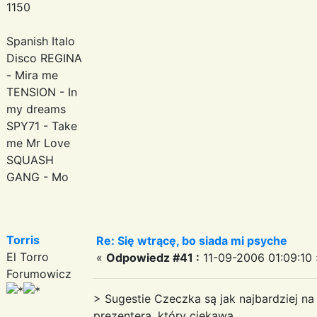
1150
Spanish Italo
Disco REGINA
- Mira me
TENSION - In
my dreams
SPY71 - Take
me Mr Love
SQUASH
GANG - Mo
Torris
Re: Się wtrącę, bo siada mi psyche
El Torro
«
Odpowiedz #41 :
11-09-2006 01:09:10 
Forumowicz
> Sugestie Czeczka są jak najbardziej na
prezentera, który ciekawą