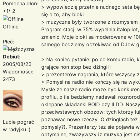
Pomocna dłoń:
> wypowiedzią przetnie nudnego seta bę
+1/-2
się o to, aby bloki
> muzyczne były tworzone z rozmysłem a
Offline
Program stacji w 75% wypelnia italopilot,
zmienic. Moje bloki sa moderowane w 10
Płeć:
samego bedziemy oczekiwac od DJow gra
Debiut:
> Na koniec pytanie: po co komu radio, k
2005/08/23
grające non stop bez dżingli i
Wiadomości:
> prezenterów nagrania, które wszyscy z
2473
> Pomysł na radio nie kończy się na wyku
Mysle ze nasze radio moze byc konkuren
profilu, o ile bedziemy nadawali roznoro
oklepane skladanki BOID czy ILDD. Nasz
przeciwstawnych obozow: tych ktorzy lubi
poznawac nowe rzeczy O dzinglach tez j
Lubie pograć
pomysly?). Prezenterzy tez sie pojawia w
w radyjku :)
optymalne, zwazywszy iz muzyka jest nisz