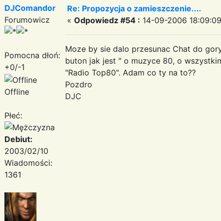
DJComandor
Re: Propozycja o zamieszczenie....
Forumowicz
«
Odpowiedz #54 :
14-09-2006 18:09:09
Moze by sie dalo przesunac Chat do gory 
Pomocna dłoń:
buton jak jest " o muzyce 80, o wszystk
+0/-1
"Radio Top80". Adam co ty na to??
Pozdro
Offline
DJC
Płeć:
Debiut:
2003/02/10
Wiadomości:
1361