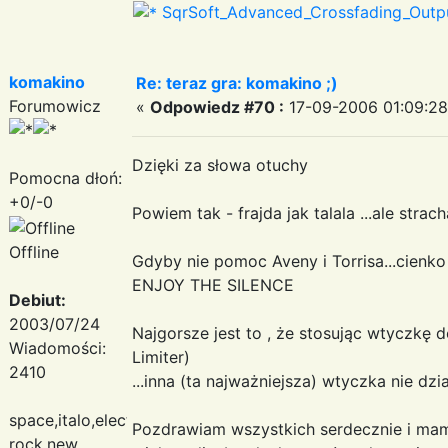
SqrSoft_Advanced_Crossfading_Outp
komakino
Re: teraz gra: komakino ;)
Forumowicz
«
Odpowiedz #70 :
17-09-2006 01:09:28
Dzięki za słowa otuchy
Pomocna dłoń:
+0/-0
Powiem tak - frajda jak talala ...ale strac
Offline
Gdyby nie pomoc Aveny i Torrisa...cienko 
ENJOY THE SILENCE
Debiut:
2003/07/24
Najgorsze jest to , że stosując wtyczkę 
Wiadomości:
Limiter)
2410
...inna (ta najważniejsza) wtyczka nie dz
space,italo,electronic
Pozdrawiam wszystkich serdecznie i mam 
rock,new