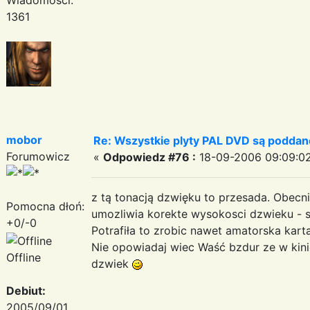
1361
mobor
Re: Wszystkie plyty PAL DVD są poddan
Forumowicz
«
Odpowiedz #76 :
18-09-2006 09:09:02
z tą tonacją dzwięku to przesada. Obecn
Pomocna dłoń:
umozliwia korekte wysokosci dzwieku - 
+0/-0
Potrafiła to zrobic nawet amatorska kart
Nie opowiadaj wiec Waść bzdur ze w kini
Offline
dzwiek
Debiut:
2005/09/01