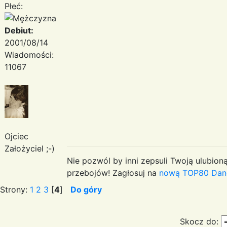
Płeć:
Debiut:
2001/08/14
Wiadomości:
11067
Ojciec
Założyciel ;-)
Nie pozwól by inni zepsuli Twoją ulubioną
przebojów! Zagłosuj na
nową TOP80 Dan
Strony:
1
2
3
[
4
]
Do góry
Skocz do: