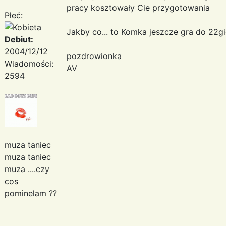
pracy kosztowały Cie przygotowania
Płeć:
Jakby co... to Komka jeszcze gra do 22gi
Debiut:
2004/12/12
pozdrowionka
Wiadomości:
AV
2594
muza taniec
muza taniec
muza ....czy
cos
pominelam ??