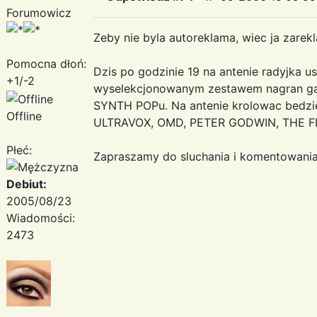
Forumowicz
Zeby nie byla autoreklama, wiec ja zarek
Pomocna dłoń:
Dzis po godzinie 19 na antenie radyjka u
+1/-2
wyselekcjonowanym zestawem nagran g
SYNTH POPu. Na antenie krolowac bedz
Offline
ULTRAVOX, OMD, PETER GODWIN, THE FI
Płeć:
Zapraszamy do sluchania i komentowania
Debiut:
2005/08/23
Wiadomości:
2473