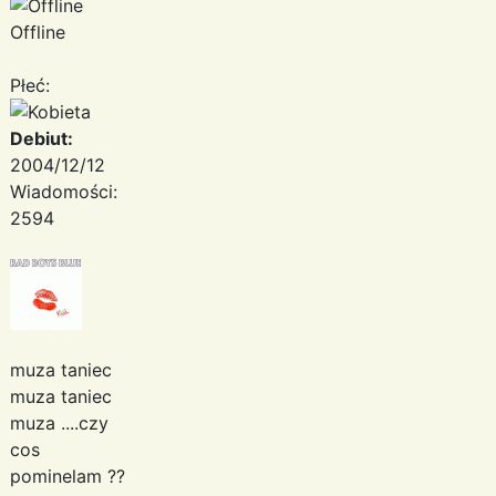
Offline
Płeć:
Debiut:
2004/12/12
Wiadomości:
2594
muza taniec
muza taniec
muza ....czy
cos
pominelam ??