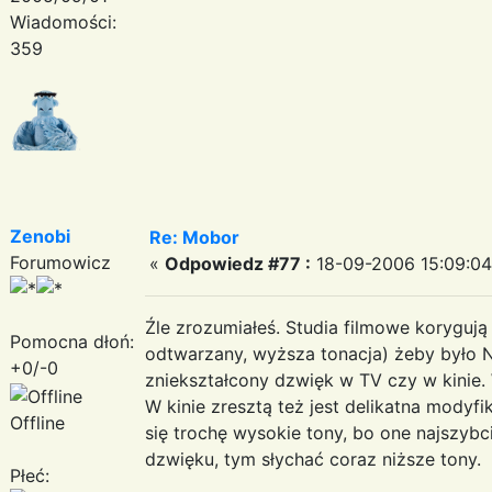
Wiadomości:
359
Zenobi
Re: Mobor
Forumowicz
«
Odpowiedz #77 :
18-09-2006 15:09:04
Źle zrozumiałeś. Studia filmowe korygują 
Pomocna dłoń:
odtwarzany, wyższa tonacja) żeby było 
+0/-0
zniekształcony dzwięk w TV czy w kinie.
W kinie zresztą też jest delikatna modyfi
Offline
się trochę wysokie tony, bo one najszybci
dzwięku, tym słychać coraz niższe tony.
Płeć: