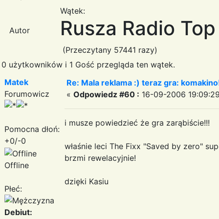
Wątek:
Rusza Radio Top
Autor
(Przeczytany 57441 razy)
0 użytkowników i 1 Gość przegląda ten wątek.
Matek
Re: Mala reklama :) teraz gra: komakino!
Forumowicz
«
Odpowiedz #60 :
16-09-2006 19:09:29
i musze powiedzieć że gra zarąbiście!!!
Pomocna dłoń:
+0/-0
właśnie leci The Fixx "Saved by zero" sup
brzmi rewelacyjnie!
Offline
dzięki Kasiu
Płeć:
Debiut: