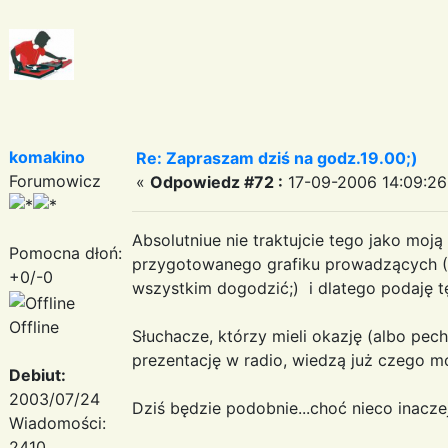
komakino
Re: Zapraszam dziś na godz.19.00;)
Forumowicz
«
Odpowiedz #72 :
17-09-2006 14:09:26
Absolutniue nie traktujcie tego jako moj
Pomocna dłoń:
przygotowanego grafiku prowadzących (Av
+0/-0
wszystkim dogodzić;) i dlatego podaję tę
Offline
Słuchacze, którzy mieli okazję (albo pec
prezentację w radio, wiedzą już czego 
Debiut:
2003/07/24
Dziś będzie podobnie...choć nieco inacze
Wiadomości:
2410