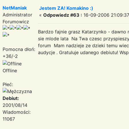
NetManiak
Jestem ZA! Komakino :)
Administrator
«
Odpowiedz #63 :
16-09-2006 21:09:37
Forumowicz
Bardzo fajnie grasz Katarzynko - dawno n
sie mlode lata Na Twa czesc przyspieszy
forum Mam nadzieje ze dzieki temu wiece
Pomocna dłoń:
audycje . Gratuluje udanego debiutu! Wsp
+36/-2
Offline
Płeć:
Debiut:
2001/08/14
Wiadomości:
11067