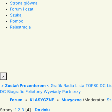
Strona główna
Forum i czat
Szukaj
Pomoc
Rejestracja
×
>
Zostań Prezenterem
<
Grafik Radia
Lista TOP80 DC
Li
DC
Biografie
Felietony
Wywiady
Partnerzy
Forum
•
KLASYCZNE
•
Muzyczne
(Moderator:
Sz
Strony:
1
2
3
[
4
]
Do dołu