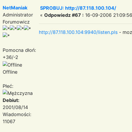
NetManiak
SPROBUJ: http://87.118.100.104/
Administrator
«
Odpowiedz #67 :
16-09-2006 21:09:56
Forumowicz
http://87.118.100.104:9940/listen.pls
- moz
Pomocna dłoń:
+36/-2
Offline
Płeć:
Debiut:
2001/08/14
Wiadomości:
11067