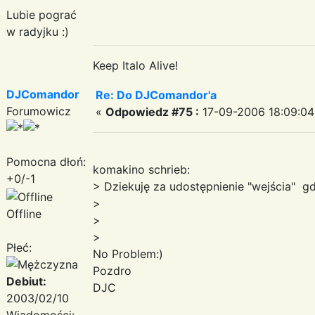
Lubie pograć
w radyjku :)
Keep Italo Alive!
DJComandor
Re: Do DJComandor'a
Forumowicz
«
Odpowiedz #75 :
17-09-2006 18:09:04
Pomocna dłoń:
komakino schrieb:
+0/-1
> Dziekuję za udostępnienie "wejścia" g
>
Offline
>
>
Płeć:
No Problem:)
Pozdro
Debiut:
DJC
2003/02/10
Wiadomości: