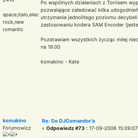
Po wspólnych działaniach z Torrisem wy
pozwalające załadować kilka udogodnień 
space,italo,electronic
utrzymania jednolitego poziomu decybe
rock,new
zastosowaniu kodera SAM Encoder (jeste
romantic
Pozdrawiam wszystkich życząc miłej niedz
na 19.00
komakino - Kate
komakino
Re: Do DJComandor'a
Forumowicz
«
Odpowiedz #73 :
17-09-2006 15:09:07