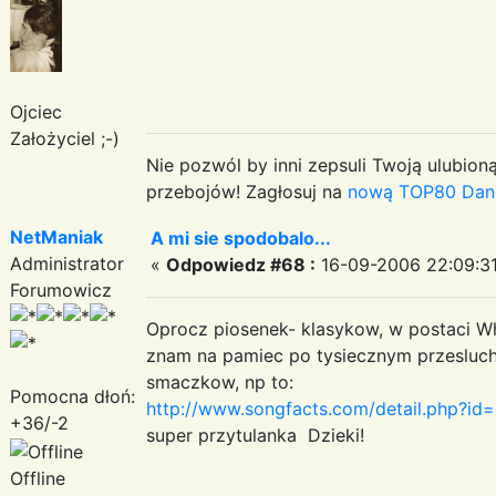
Ojciec
Założyciel ;-)
Nie pozwól by inni zepsuli Twoją ulubioną
przebojów! Zagłosuj na
nową TOP80 Dan
NetManiak
A mi sie spodobalo...
Administrator
«
Odpowiedz #68 :
16-09-2006 22:09:31
Forumowicz
Oprocz piosenek- klasykow, w postaci Whit
znam na pamiec po tysiecznym przesluch
smaczkow, np to:
Pomocna dłoń:
http://www.songfacts.com/detail.php?id
+36/-2
super przytulanka Dzieki!
Offline