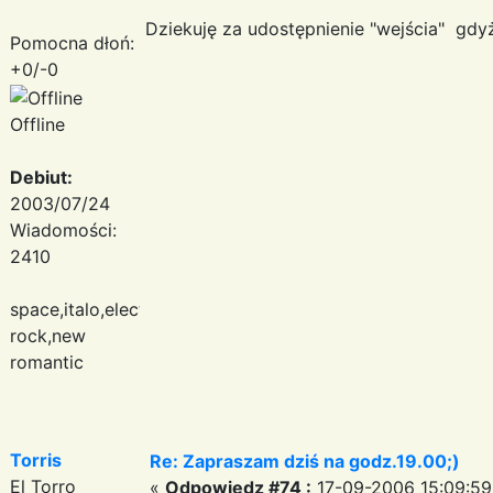
Dziekuję za udostępnienie "wejścia" gdy
Pomocna dłoń:
+0/-0
Offline
Debiut:
2003/07/24
Wiadomości:
2410
space,italo,electronic
rock,new
romantic
Torris
Re: Zapraszam dziś na godz.19.00;)
El Torro
«
Odpowiedz #74 :
17-09-2006 15:09:59