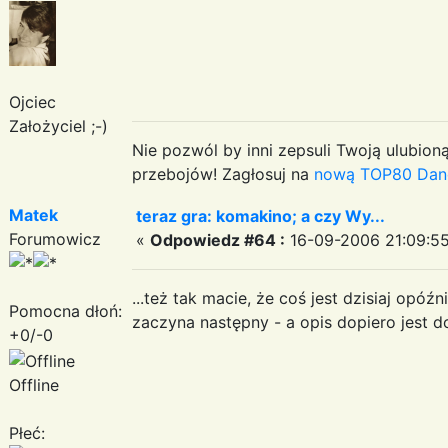
Ojciec
Założyciel ;-)
Nie pozwól by inni zepsuli Twoją ulubioną
przebojów! Zagłosuj na
nową TOP80 Dan
Matek
teraz gra: komakino; a czy Wy...
Forumowicz
«
Odpowiedz #64 :
16-09-2006 21:09:55
...też tak macie, że coś jest dzisiaj opó
Pomocna dłoń:
zaczyna następny - a opis dopiero jest d
+0/-0
Offline
Płeć: