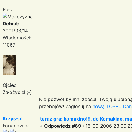
Płeć:
Debiut:
2001/08/14
Wiadomości:
11067
Ojciec
Założyciel ;-)
Nie pozwól by inni zepsuli Twoją ulubioną
przebojów! Zagłosuj na
nową TOP80 Dan
Krzys-pl
teraz gra: komakino!!!, do Komakino, ma
Forumowicz
«
Odpowiedz #69 :
16-09-2006 23:09:2