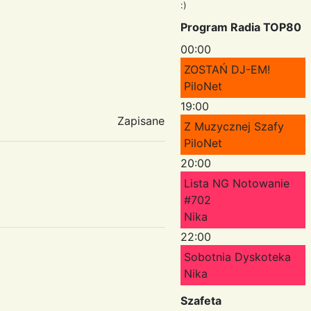
:)
Program Radia TOP80
00:00
ZOSTAŃ DJ-EM!
PiloNet
19:00
Zapisane
Z Muzycznej Szafy
PiloNet
20:00
Lista NG Notowanie
#702
Nika
22:00
Sobotnia Dyskoteka
Nika
Szafeta