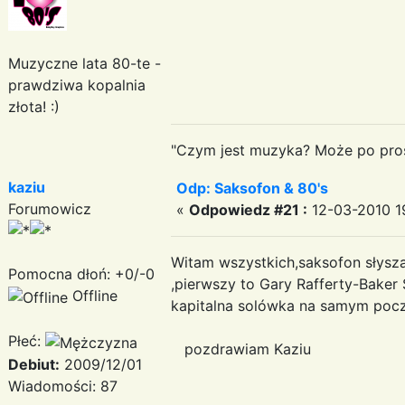
Muzyczne lata 80-te -
prawdziwa kopalnia
złota! :)
"Czym jest muzyka? Może po prost
kaziu
Odp: Saksofon & 80's
Forumowicz
«
Odpowiedz #21 :
12-03-2010 19
Witam wszystkich,saksofon słys
Pomocna dłoń: +0/-0
,pierwszy to Gary Rafferty-Baker S
Offline
kapitalna solówka na samym po
Płeć:
pozdrawiam Kaziu
Debiut:
2009/12/01
Wiadomości: 87