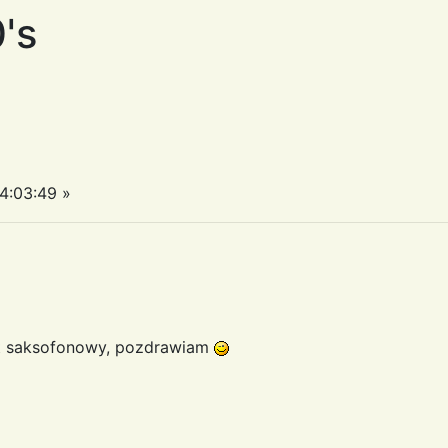
's
4:03:49 »
t saksofonowy, pozdrawiam