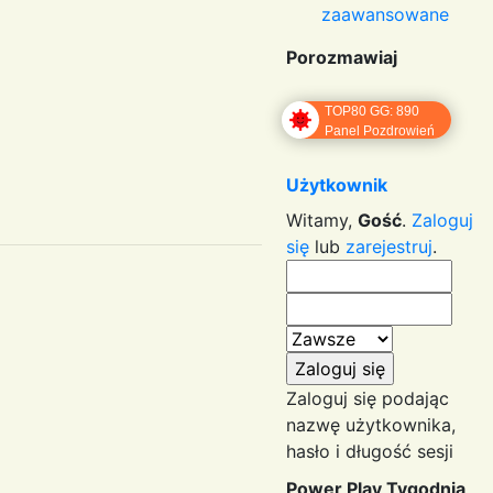
zaawansowane
Porozmawiaj
TOP80 GG: 890
Panel Pozdrowień
Użytkownik
Witamy,
Gość
.
Zaloguj
się
lub
zarejestruj
.
Zaloguj się podając
nazwę użytkownika,
hasło i długość sesji
Power Play Tygodnia