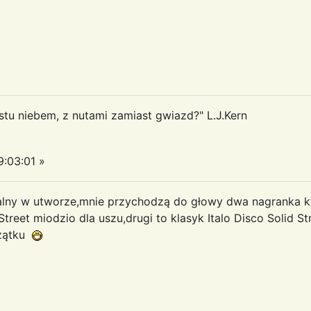
u niebem, z nutami zamiast gwiazd?" L.J.Kern
:03:01 »
zalny w utworze,mnie przychodzą do głowy dwa nagranka 
treet miodzio dla uszu,drugi to klasyk Italo Disco Solid S
czątku