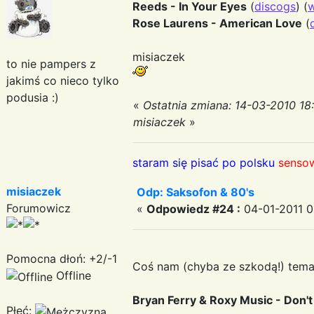
Reeds - In Your Eyes
(
discogs
) (
w
Rose Laurens - American Love
(
misiaczek
to nie pampers z
jakimś co nieco tylko
podusia :)
«
Ostatnia zmiana: 14-03-2010 18
misiaczek
»
staram się pisać po polsku
sensow
misiaczek
Odp: Saksofon & 80's
Forumowicz
«
Odpowiedz #24 :
04-01-2011 0
Pomocna dłoń: +2/-1
Coś nam (chyba ze szkodą!) tem
Offline
Bryan Ferry & Roxy Music - Don'
Płeć: