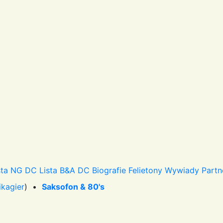
sta NG DC
Lista B&A DC
Biografie
Felietony
Wywiady
Partn
ikagier
) •
Saksofon & 80's