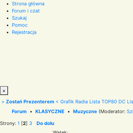
Strona główna
Forum i czat
Szukaj
Pomoc
Rejestracja
×
>
Zostań Prezenterem
<
Grafik Radia
Lista TOP80 DC
Li
Forum
•
KLASYCZNE
•
Muzyczne
(Moderator:
Sz
Strony:
1
[
2
]
3
Do dołu
Wątek: