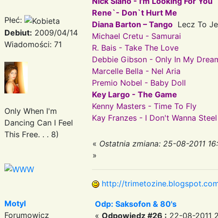
Nick Siano - I'm Looking For You
Rene`- Don`t Hurt Me
Płeć:
Diana Barton – Tango
Lecz To Je
Debiut:
2009/04/14
Michael Cretu - Samurai
Wiadomości: 71
R. Bais - Take The Love
Debbie Gibson - Only In My Drea
Marcelle Bella - Nel Aria
Premio Nobel - Baby Doll
Key Largo - The Game
Kenny Masters - Time To Fly
Only When I'm
Kay Franzes - I Don't Wanna Steel
Dancing Can I Feel
This Free. . . 8)
«
Ostatnia zmiana: 25-08-2011 16
»
http://trimetozine.blogspot.co
Motyl
Odp: Saksofon & 80's
Forumowicz
«
Odpowiedz #26 :
22-08-2011 2