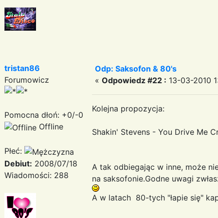
tristan86
Odp: Saksofon & 80's
Forumowicz
«
Odpowiedz #22 :
13-03-2010 1
Kolejna propozycja:
Pomocna dłoń: +0/-0
Offline
Shakin' Stevens - You Drive Me C
Płeć:
Debiut:
2008/07/18
A tak odbiegając w inne, może ni
Wiadomości: 288
na saksofonie.Godne uwagi zwłasz
A w latach 80-tych "łapie się" ka