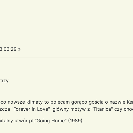
3:03:29 »
razy
eco nowsze klimaty to polecam gorąco gościa o nazwie Ke
cza "Forever in Love" ,główny motyw z "Titanica" czy cho
pitalny utwór pt."Going Home" (1989).