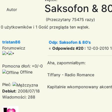
Saksofon & 80
Autor
(Przeczytany 75475 razy)
0 użytkowników i 1 Gość przegląda ten wątek.
tristan86
Odp: Saksofon & 80's
Forumowicz
«
Odpowiedz #20 :
12-03-2010 1
Aha, zapomniałbym:
Pomocna dłoń: +0/-0
Offline
Tiffany - Radio Romance
Płeć:
Kapitalnie wkomponowany akcen
Debiut:
2008/07/18
Wiadomości: 288