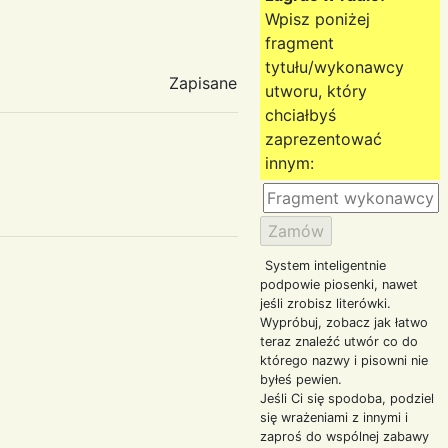
Wpisz poniżej
fragment
tytułu/wykonawcy
Zapisane
utworu, który
chciałbyś
zaprezentować
innym:
System inteligentnie
podpowie piosenki, nawet
jeśli zrobisz literówki.
Wypróbuj, zobacz jak łatwo
teraz znaleźć utwór co do
którego nazwy i pisowni nie
byłeś pewien.
Jeśli Ci się spodoba, podziel
się wrażeniami z innymi i
zaproś do wspólnej zabawy