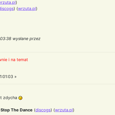
rzuta.pl
)
discogs
) (
wrzuta.pl
)
:03:38 wysłane przez
nie i na temat
1:01:03 »
at zdycha
t Stop The Dance
(
discogs
) (
wrzuta.pl
)