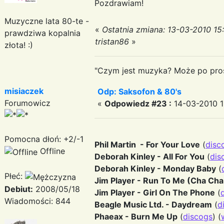
Pozdrawiam!
Muzyczne lata 80-te -
«
Ostatnia zmiana: 13-03-2010 15
prawdziwa kopalnia
tristan86
»
złota! :)
"Czym jest muzyka? Może po prost
misiaczek
Odp: Saksofon & 80's
Forumowicz
«
Odpowiedz #23 :
14-03-2010 1
Pomocna dłoń: +2/-1
Phil Martin - For Your Love
(
disc
Offline
Deborah Kinley - All For You
(
dis
Deborah Kinley - Monday Baby
(
Płeć:
Jim Player - Run To Me (Cha Cha
Debiut:
2008/05/18
Jim Player - Girl On The Phone
(
Wiadomości: 844
Beagle Music Ltd. - Daydream
(
d
Phaeax - Burn Me Up
(
discogs
) (