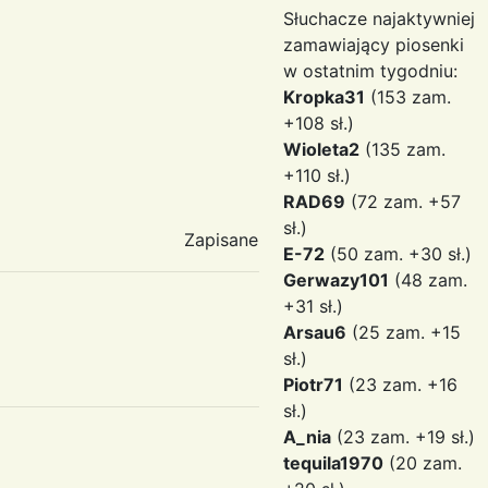
Słuchacze najaktywniej
zamawiający piosenki
w ostatnim tygodniu:
Kropka31
(153 zam.
+108 sł.)
Wioleta2
(135 zam.
+110 sł.)
RAD69
(72 zam. +57
sł.)
Zapisane
E-72
(50 zam. +30 sł.)
Gerwazy101
(48 zam.
+31 sł.)
Arsau6
(25 zam. +15
sł.)
Piotr71
(23 zam. +16
sł.)
A_nia
(23 zam. +19 sł.)
tequila1970
(20 zam.