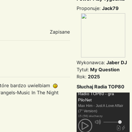
Proponuje:
Jack79
Zapisane
Wykonawca:
Jaber DJ
Tytuł:
My Question
Rok:
2025
które bardzo uwielbiam
Słuchaj Radia TOP80
trangels-Music In The Night
Radio TOP80 - gra
PiloNet
Max Him - Just A Love Affair
(7" Version)
15 (56) słuchaczy