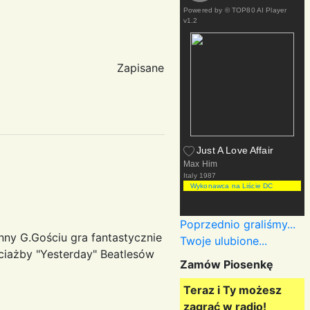
Powered by
© TOP80 AI Player
v1.2
Zapisane
Just A Love Affair
Max Him
Italy
1987
Wykonawca na Liście DC
Poprzednio graliśmy...
nny G.Gościu gra fantastycznie
Twoje ulubione...
ciażby "Yesterday" Beatlesów
Zamów Piosenkę
Teraz i Ty możesz
zagrać w radio!