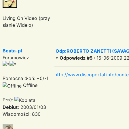
Living On Video (przy
sianie Wideło)
Beata-pl
Odp:ROBERTO ZANETTI (SAVA
Forumowicz
«
Odpowiedz #5 :
15-06-2009 22
http://www.discoportal.info/cont
Pomocna dłoń: +0/-1
Offline
Płeć:
Debiut:
2003/01/03
Wiadomości: 830