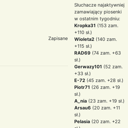
Słuchacze najaktywniej
zamawiający piosenki
w ostatnim tygodniu:
Kropka31
(153 zam.
+110 sł.)
Zapisane
Wioleta2
(140 zam.
+115 sł.)
RAD69
(74 zam. +63
sł.)
Gerwazy101
(52 zam.
+33 sł.)
E-72
(45 zam. +28 sł.)
Piotr71
(26 zam. +19
sł.)
A_nia
(23 zam. +19 sł.)
Arsau6
(20 zam. +11
sł.)
Pelasia
(20 zam. +22