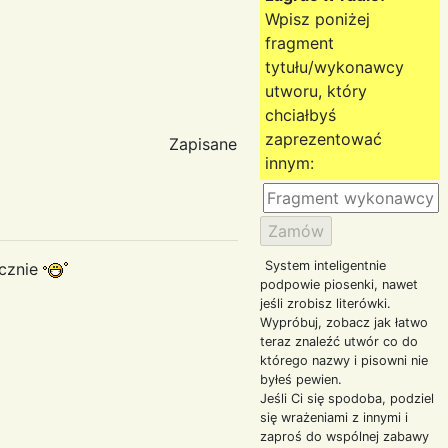
Wpisz poniżej
fragment
tytułu/wykonawcy
utworu, który
chciałbyś
zaprezentować
Zapisane
innym:
System inteligentnie
ecznie
podpowie piosenki, nawet
jeśli zrobisz literówki.
Wypróbuj, zobacz jak łatwo
teraz znaleźć utwór co do
którego nazwy i pisowni nie
byłeś pewien.
Jeśli Ci się spodoba, podziel
się wrażeniami z innymi i
zaproś do wspólnej zabawy