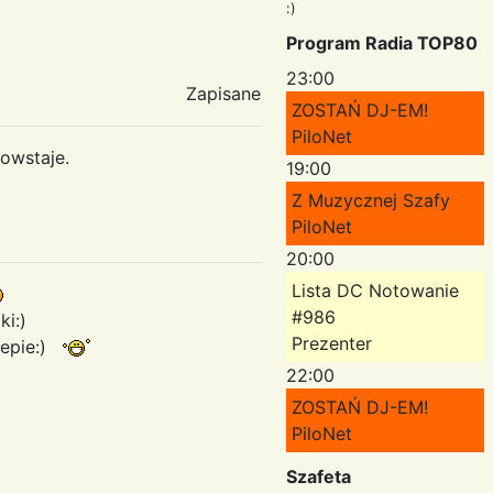
:)
Program Radia TOP80
23:00
Zapisane
ZOSTAŃ DJ-EM!
PiloNet
powstaje.
19:00
Z Muzycznej Szafy
PiloNet
20:00
Lista DC Notowanie
#986
i:)
Prezenter
stepie:)
22:00
ZOSTAŃ DJ-EM!
PiloNet
Szafeta