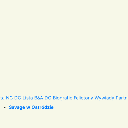
sta NG DC
Lista B&A DC
Biografie
Felietony
Wywiady
Partn
) •
Savage w Ostródzie