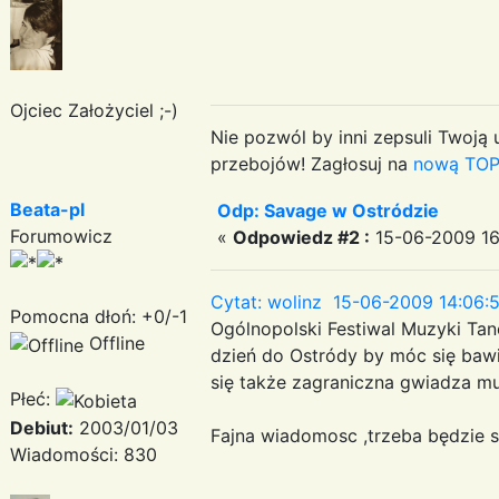
Ojciec Założyciel ;-)
Nie pozwól by inni zepsuli Twoją u
przebojów! Zagłosuj na
nową TOP
Beata-pl
Odp: Savage w Ostródzie
Forumowicz
«
Odpowiedz #2 :
15-06-2009 16
Cytat: wolinz 15-06-2009 14:06:
Pomocna dłoń: +0/-1
Ogólnopolski Festiwal Muzyki Tane
Offline
dzień do Ostródy by móc się bawi
się także zagraniczna gwiadza mu
Płeć:
Debiut:
2003/01/03
Fajna wiadomosc ,trzeba będzie 
Wiadomości: 830