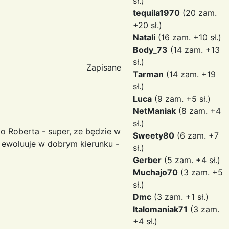
sł.)
tequila1970
(20 zam.
+20 sł.)
Natali
(16 zam. +10 sł.)
Body_73
(14 zam. +13
sł.)
Zapisane
Tarman
(14 zam. +19
sł.)
Luca
(9 zam. +5 sł.)
NetManiak
(8 zam. +4
sł.)
o Roberta - super, ze będzie w
Sweety80
(6 zam. +7
 ewoluuje w dobrym kierunku -
sł.)
Gerber
(5 zam. +4 sł.)
Muchajo70
(3 zam. +5
sł.)
Dmc
(3 zam. +1 sł.)
Italomaniak71
(3 zam.
+4 sł.)