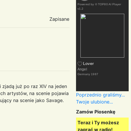
Powered by
© TOP80 AI Player
v1.2
Zapisane
Lover
Angel
Germany
1987
 zjadą już po raz XIV na jeden
ch artystów, na scenie pojawia
Poprzednio graliśmy...
ujący na scenie jako Savage.
Twoje ulubione...
Zamów Piosenkę
Teraz i Ty możesz
zagrać w radio!