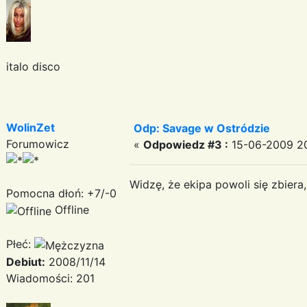
italo disco
WolinZet
Odp: Savage w Ostródzie
Forumowicz
«
Odpowiedz #3 :
15-06-2009 20
Widzę, że ekipa powoli się zbier
Pomocna dłoń: +7/-0
Offline
Płeć:
Debiut:
2008/11/14
Wiadomości: 201