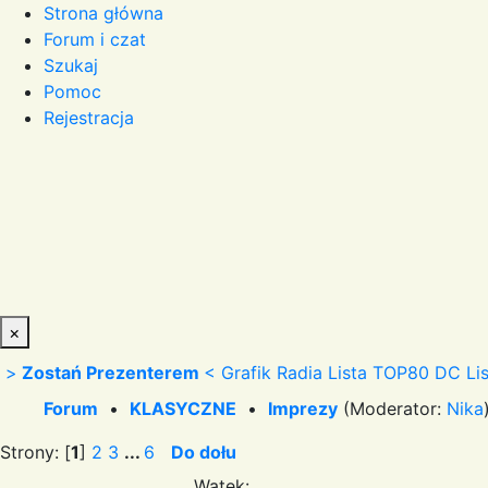
Strona główna
Forum i czat
Szukaj
Pomoc
Rejestracja
×
>
Zostań Prezenterem
<
Grafik Radia
Lista TOP80 DC
Li
Forum
•
KLASYCZNE
•
Imprezy
(Moderator:
Nika
Strony: [
1
]
2
3
...
6
Do dołu
Wątek: