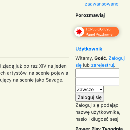
zaawansowane
Porozmawiaj
TOP80 GG: 890
Panel Pozdrowień
Użytkownik
Witamy,
Gość
.
Zaloguj
się
lub
zarejestruj
.
 zjadą już po raz XIV na jeden
ch artystów, na scenie pojawia
ujący na scenie jako Savage.
Zaloguj się podając
nazwę użytkownika,
hasło i długość sesji
Power Play Tygodnia