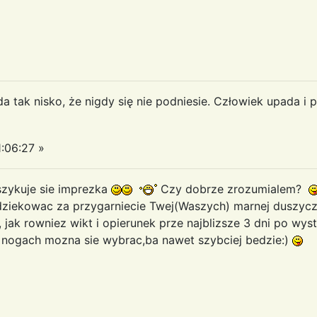
da tak nisko, że nigdy się nie podniesie. Człowiek upada i 
:06:27 »
szykuje sie imprezka
Czy dobrze zrozumialem?
dziekowac za przygarniecie Twej(Waszych) marnej duszyczk
 jak rowniez wikt i opierunek prze najblizsze 3 dni po wy
a nogach mozna sie wybrac,ba nawet szybciej bedzie:)