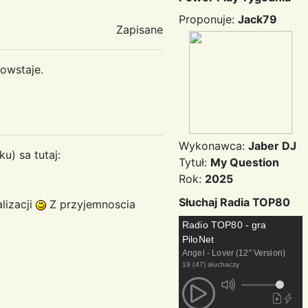
Proponuje:
Jack79
Zapisane
powstaje.
Wykonawca:
Jaber DJ
) sa tutaj:
Tytuł:
My Question
Rok:
2025
Słuchaj Radia TOP80
lizacji
Z przyjemnoscia
Radio TOP80 - gra
PiloNet
Angel - Lover (12" Version)
19 (47) słuchaczy