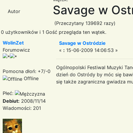
Savage w Ost
Autor
(Przeczytany 139692 razy)
0 użytkowników i 1 Gość przegląda ten wątek.
WolinZet
Savage w Ostródzie
Forumowicz
«
:
15-06-2009 14:06:53 »
Ogólnopolski Festiwal Muzyki Tane
Pomocna dłoń: +7/-0
dzień do Ostródy by móc się bawi
Offline
się także zagraniczna gwiadza mu
Płeć:
Debiut:
2008/11/14
Wiadomości: 201