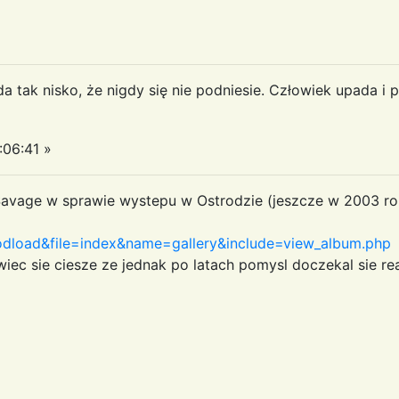
da tak nisko, że nigdy się nie podniesie. Człowiek upada i 
06:41 »
avage w sprawie wystepu w Ostrodzie (jeszcze w 2003 roku
oad&file=index&name=gallery&include=view_album.php
wiec sie ciesze ze jednak po latach pomysl doczekal sie rea