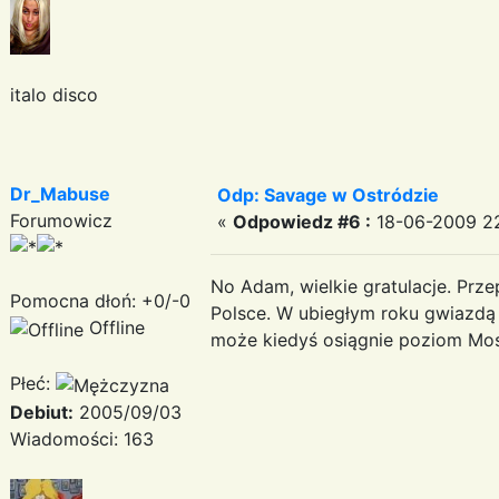
italo disco
Dr_Mabuse
Odp: Savage w Ostródzie
Forumowicz
«
Odpowiedz #6 :
18-06-2009 22
No Adam, wielkie gratulacje. Pr
Pomocna dłoń: +0/-0
Polsce. W ubiegłym roku gwiazdą
Offline
może kiedyś osiągnie poziom Mos
Płeć:
Debiut:
2005/09/03
Wiadomości: 163