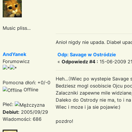
Music pliss...
Anioł nigdy nie upada. Diabeł upa
AndYanek
Odp: Savage w Ostródzie
Forumowicz
«
Odpowiedz #4 :
15-06-2009 21
Heh...:)Wiec po wystepie Savage 
Pomocna dłoń: +0/-0
Bedziesz mogl osobiscie Ojcu po
Offline
Zalaczniki zapewne mile widziane,
Daleko do Ostrody nie ma, to i n
Płeć:
Wiec i moze i ja sie pojawie:)
Debiut:
2005/09/29
Wiadomości: 686
pozdro!