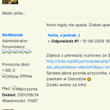
Music pliss...
Anioł nigdy nie upada. Diabeł upa
NetManiak
Hehe, a jednak :)
Administrator
«
Odpowiedz #1 :
15-06-2009 16:
Forumowicz
Zdjecia z pierwszej rozmowy ze S
http://italo.top80.pl/modules.php?
Pomocna dłoń:
set_albumName=album03&op=modl
+36/-2
Sprawa jakos pozniej przycichla, 
Offline
zawitam w Ostrodzie
Dzieki wolinz za info!
Płeć:
Debiut:
2001/08/14
Wiadomości: 11067