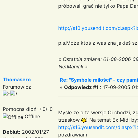
próbowali grać nie tylko Papa Da
http://s10.yousendit.com/d.a
p.s.Może ktoś z was zna jakieś s
«
Ostatnia zmiana: 01-08-2006 0
NetManiak
»
Thomasero
Re: "Symbole miłości" - czy pami
Forumowicz
«
Odpowiedz #1 :
17-09-2005 01:
Pomocna dłoń: +0/-0
Mysle ze o ta wersje Ci chodzi, zg
Offline
trzaskow
) Na temat Ex Midi by
http://s16.yousendit.com/d.a
Debiut:
2002/01/27
pozdrawiam