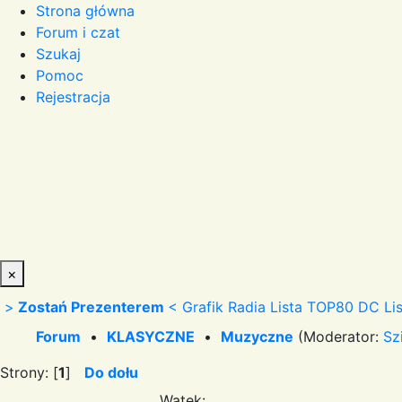
Strona główna
Forum i czat
Szukaj
Pomoc
Rejestracja
×
>
Zostań Prezenterem
<
Grafik Radia
Lista TOP80 DC
Li
Forum
•
KLASYCZNE
•
Muzyczne
(Moderator:
Sz
Strony: [
1
]
Do dołu
Wątek: