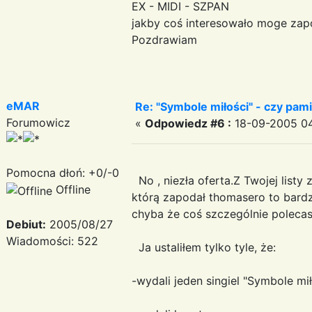
EX - MIDI - SZPAN
jakby coś interesowało moge za
Pozdrawiam
eMAR
Re: "Symbole miłości" - czy pami
Forumowicz
«
Odpowiedz #6 :
18-09-2005 04
Pomocna dłoń: +0/-0
No , niezła oferta.Z Twojej listy z
Offline
którą zapodał thomasero to bardzo
chyba że coś szczególnie poleca
Debiut:
2005/08/27
Wiadomości: 522
Ja ustaliłem tylko tyle, że:
-wydali jeden singiel "Symbole mił