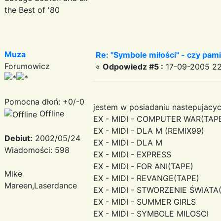
the Best of '80
Muza
Re: "Symbole miłości" - czy pami
Forumowicz
«
Odpowiedz #5 :
17-09-2005 22
Pomocna dłoń: +0/-0
jestem w posiadaniu nastepujacy
Offline
EX - MIDI - COMPUTER WAR(TAP
EX - MIDI - DLA M (REMIX99)
Debiut:
2002/05/24
EX - MIDI - DLA M
Wiadomości: 598
EX - MIDI - EXPRESS
EX - MIDI - FOR ANI(TAPE)
Mike
EX - MIDI - REVANGE(TAPE)
Mareen,Laserdance
EX - MIDI - STWORZENIE ŚWIATA
EX - MIDI - SUMMER GIRLS
EX - MIDI - SYMBOLE MILOSCI