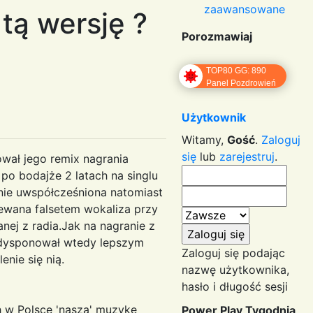
zaawansowane
tą wersję ?
Porozmawiaj
TOP80 GG: 890
Panel Pozdrowień
Użytkownik
Witamy,
Gość
.
Zaloguj
się
lub
zarejestruj
.
wał jego remix nagrania
 po bodajże 2 latach na singlu
lnie uwspółcześniona natomiast
iewana falsetem wokaliza przy
anej z radia.Jak na nagranie z
as dysponował wtedy lepszym
Zaloguj się podając
nie się nią.
nazwę użytkownika,
hasło i długość sesji
h w Polsce 'naszą' muzykę
Power Play Tygodnia