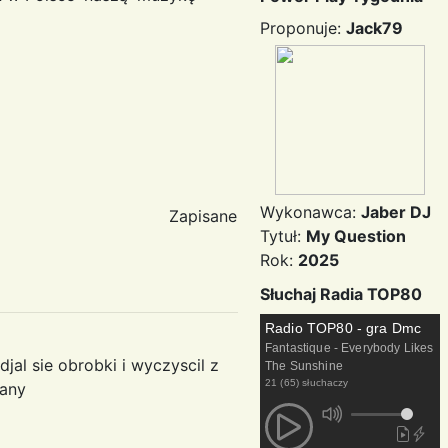
Proponuje:
Jack79
Wykonawca:
Jaber DJ
Zapisane
Tytuł:
My Question
Rok:
2025
Słuchaj Radia TOP80
Radio TOP80 - gra Dmc
Fantastique - Everybody Likes
djal sie obrobki i wyczyscil z
The Sunshine
21 (65) słuchaczy
iany