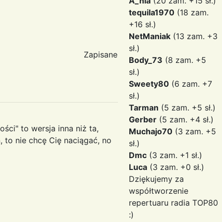
A_nia
(20 zam. +15 sł.)
tequila1970
(18 zam.
+16 sł.)
NetManiak
(13 zam. +3
sł.)
Zapisane
Body_73
(8 zam. +5
sł.)
Sweety80
(6 zam. +7
sł.)
Tarman
(5 zam. +5 sł.)
Gerber
(5 zam. +4 sł.)
ości" to wersja inna niż ta,
Muchajo70
(3 zam. +5
 to nie chcę Cię naciągać, no
sł.)
Dmc
(3 zam. +1 sł.)
Luca
(3 zam. +0 sł.)
Dziękujemy za
współtworzenie
repertuaru radia TOP80
:)