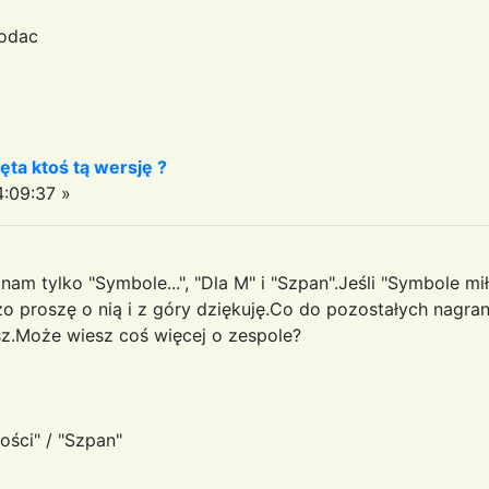
podac
ęta ktoś tą wersję ?
:09:37 »
nam tylko "Symbole...", "Dla M" i "Szpan".Jeśli "Symbole mił
 proszę o nią i z góry dziękuję.Co do pozostałych nagran,
sz.Może wiesz coś więcej o zespole?
ości" / "Szpan"