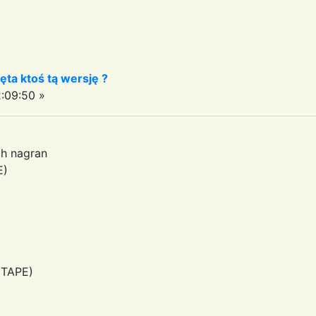
ęta ktoś tą wersję ?
:09:50 »
ch nagran
E)
(TAPE)