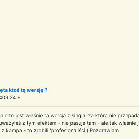
ęta ktoś tą wersję ?
:09:24 »
e to jest właśnie ta wersja z singla, za którą nie przepada
auważyłeś z tym efektem - nie pasuje tam - ale tak właśnie je
 z kompa - to zrobili 'profesjonaliści').Pozdrawiam