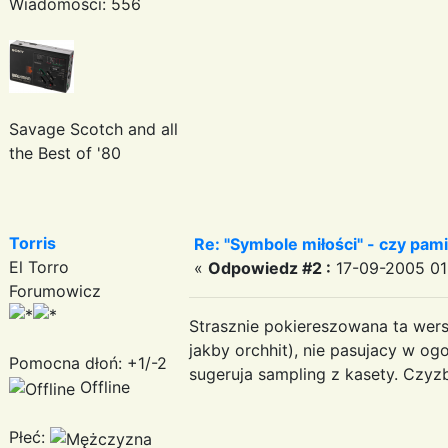
Wiadomości: 556
Savage Scotch and all
the Best of '80
Torris
Re: "Symbole miłości" - czy pami
El Torro
«
Odpowiedz #2 :
17-09-2005 01:
Forumowicz
Strasznie pokiereszowana ta wers
jakby orchhit), nie pasujacy w og
Pomocna dłoń: +1/-2
sugeruja sampling z kasety. Czy
Offline
Płeć: