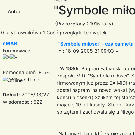
"Symbole miło
Autor
(Przeczytany 21015 razy)
0 użytkowników i 1 Gość przegląda ten wątek.
eMAR
"Symbole miłości" - czy pamięta 
Forumowicz
«
:
16-09-2005 21:09:03 »
W 1986r. Bogdan Fabianski opróc
Pomocna dłoń: +0/-0
zespołu MIDI "Symbole miłości". S
Offline
firmowanym już przez EX MIDI (ra
został nagrany na nowo wokal (w/
Debiut:
2005/08/27
koncu piosenki).Szukam tej starsze
Wiadomości: 522
mającej 19 lat kasety "Stilon-Go
sprzętem i zachowała się u Niego
Natomiast tym, którzy nie znają 