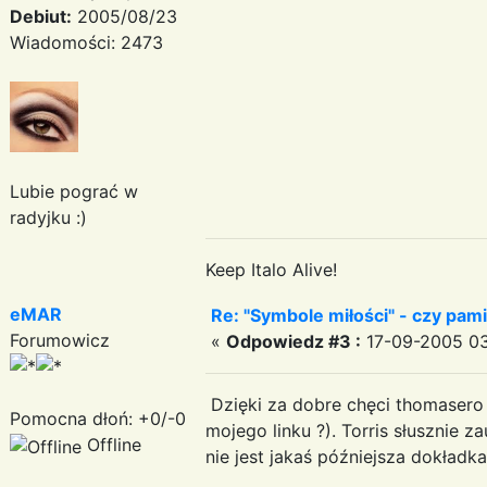
Debiut:
2005/08/23
Wiadomości: 2473
Lubie pograć w
radyjku :)
Keep Italo Alive!
eMAR
Re: "Symbole miłości" - czy pami
Forumowicz
«
Odpowiedz #3 :
17-09-2005 03
Dzięki za dobre chęci thomasero al
Pomocna dłoń: +0/-0
mojego linku ?). Torris słusznie z
Offline
nie jest jakaś późniejsza dokładka