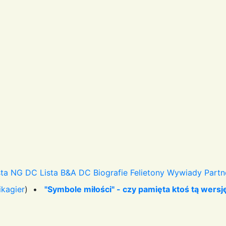
sta NG DC
Lista B&A DC
Biografie
Felietony
Wywiady
Partn
ikagier
) •
"Symbole miłości" - czy pamięta ktoś tą wersj