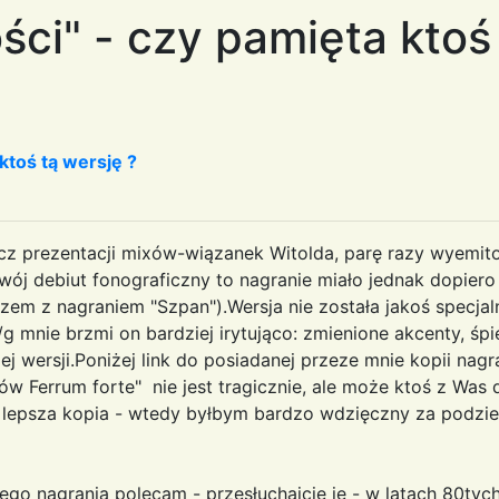
ści" - czy pamięta ktoś 
ktoś tą wersję ?
z prezentacji mixów-wiązanek Witolda, parę razy wyemito
wój debiut fonograficzny to nagranie miało jednak dopiero
zem z nagraniem "Szpan").Wersja nie została jakoś specja
g mnie brzmi on bardziej irytująco: zmienione akcenty, śp
j wersji.Poniżej link do posiadanej przeze mnie kopii nagr
rzów Ferrum forte" nie jest tragicznie, ale może ktoś z W
 lepsza kopia - wtedy byłbym bardzo wdzięczny za podziele
tego nagrania polecam - przesłuchajcie je - w latach 80tyc