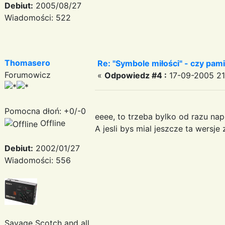
Debiut:
2005/08/27
Wiadomości: 522
Thomasero
Re: "Symbole miłości" - czy pami
Forumowicz
«
Odpowiedz #4 :
17-09-2005 21
Pomocna dłoń: +0/-0
eeee, to trzeba bylko od razu nap
Offline
A jesli bys mial jeszcze ta wersje 
Debiut:
2002/01/27
Wiadomości: 556
Savage Scotch and all