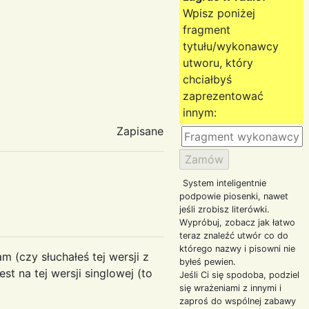
Wpisz poniżej
fragment
tytułu/wykonawcy
utworu, który
chciałbyś
zaprezentować
innym:
Zapisane
System inteligentnie
podpowie piosenki, nawet
jeśli zrobisz literówki.
Wypróbuj, zobacz jak łatwo
teraz znaleźć utwór co do
którego nazwy i pisowni nie
m (czy słuchałeś tej wersji z
byłeś pewien.
st na tej wersji singlowej (to
Jeśli Ci się spodoba, podziel
się wrażeniami z innymi i
zaproś do wspólnej zabawy