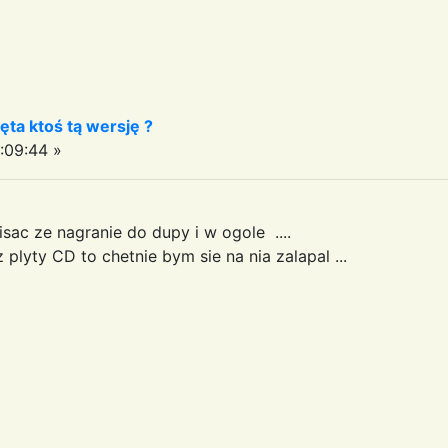
ęta ktoś tą wersję ?
:09:44 »
isac ze nagranie do dupy i w ogole ....
z plyty CD to chetnie bym sie na nia zalapal ...