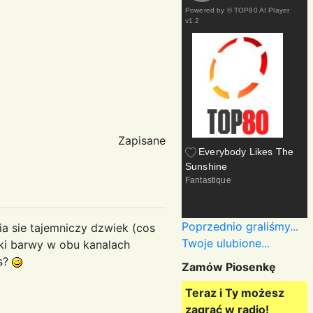
Powered by
© TOP80 AI Player
v1.2
Zapisane
Everybody Likes The
Sunshine
Fantastique
Poprzednio graliśmy...
ia sie tajemniczy dzwiek (cos
Twoje ulubione...
iki barwy w obu kanalach
ws?
Zamów Piosenkę
Teraz i Ty możesz
zagrać w radio!