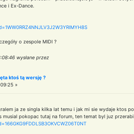
nce i Ex-Dance.
spx?id=1WW0RRZ4NNJLV3J2W3YRIMYH8S
zczegóły o zespole MIDI ?
8:08:46 wysłane przez
ęta ktoś tą wersję ?
09:25 »
ralem ja ze singla kilka lat temu i jak mi sie wydaje ktos po
s musial pokopac tutaj na forum, ten temat byl juz przerab
spx?id=166GKG9FDDLSB3OKVCWZ06T0NT