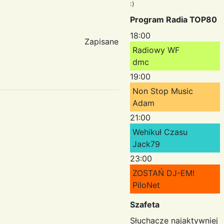
:)
Program Radia TOP80
18:00
Zapisane
Radiowy WF
dmc
19:00
Non Stop Music
Adam
21:00
Wehikuł Czasu
Jack79
23:00
ZOSTAŃ DJ-EM!
PiloNet
Szafeta
Słuchacze najaktywniej