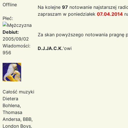
Offline
Na kolejne
97
notowanie najstarszej radi
zapraszam w poniedziałek
07.04.2014
n
Płeć:
Debiut:
Za skan powyższego notowania pragnę p
2005/09/02
Wiadomości:
D.J.JA.C.K.
'owi
956
Całość muzyki
Dietera
Bohlena,
Thomasa
Andersa, BBB,
London Boys,