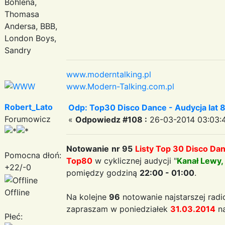
Bohlena,
Thomasa
Andersa, BBB,
London Boys,
Sandry
www.moderntalking.pl
www.Modern-Talking.com.pl
Robert_Lato
Odp: Top30 Disco Dance - Audycja lat 
Forumowicz
«
Odpowiedz #108 :
26-03-2014 03:03:
Notowanie
nr 95
Listy Top 30 Disco Da
Pomocna dłoń:
Top80
w cyklicznej audycji "
Kanał Lewy,
+22/-0
pomiędzy godziną
22:00 - 01:00
.
Offline
Na kolejne
96
notowanie najstarszej radi
zapraszam w poniedziałek
31.03.2014
na
Płeć: