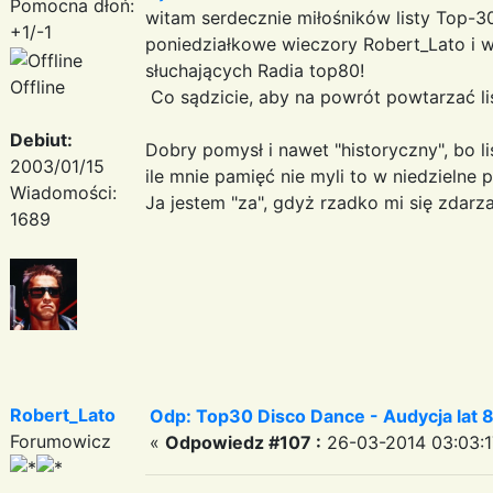
Pomocna dłoń:
witam serdecznie miłośników listy Top-3
+1/-1
poniedziałkowe wieczory Robert_Lato i 
słuchających Radia top80!
Offline
Co sądzicie, aby na powrót powtarzać list
Debiut:
Dobry pomysł i nawet "historyczny", bo l
2003/01/15
ile mnie pamięć nie myli to w niedzielne p
Wiadomości:
Ja jestem "za", gdyż rzadko mi się zdarz
1689
Robert_Lato
Odp: Top30 Disco Dance - Audycja lat 
Forumowicz
«
Odpowiedz #107 :
26-03-2014 03:03:1