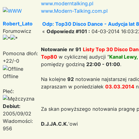
www.moderntalking.pl
www.Modern-Talking.com.pl
Robert_Lato
Odp: Top30 Disco Dance - Audycja lat 
Forumowicz
«
Odpowiedz #101 :
04-03-2014 16:03:2
Notowanie
nr 91
Listy Top 30 Disco Da
Pomocna dłoń:
Top80
w cyklicznej audycji "
Kanał Lewy,
+22/-0
pomiędzy godziną
22:00 - 01:00
.
Offline
Na kolejne
92
notowanie najstarszej radi
zapraszam w poniedziałek
03.03.2014
n
Płeć:
Debiut:
Za skan powyższego notowania pragnę p
2005/09/02
Wiadomości:
D.J.JA.C.K.
'owi
956