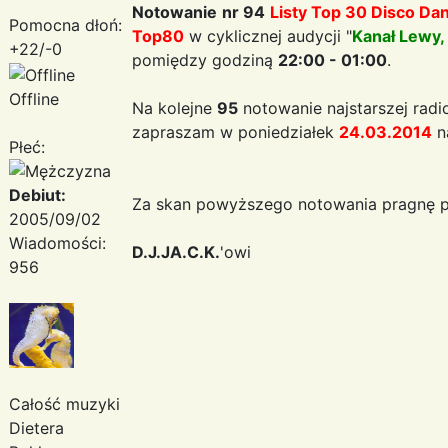
Notowanie
nr 94
Listy Top 30 Disco Da
Pomocna dłoń:
Top80
w cyklicznej audycji "
Kanał Lewy,
+22/-0
pomiędzy godziną
22:00 - 01:00
.
Offline
Na kolejne
95
notowanie najstarszej radi
zapraszam w poniedziałek
24.03.2014
n
Płeć:
Debiut:
Za skan powyższego notowania pragnę p
2005/09/02
Wiadomości:
D.J.JA.C.K.
'owi
956
Całość muzyki
Dietera