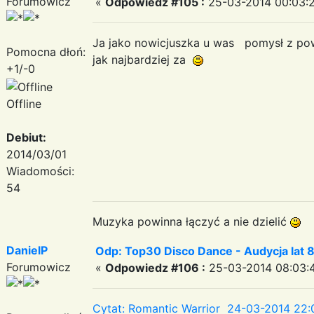
Forumowicz
«
Odpowiedz #105 :
25-03-2014 00:03:2
Ja jako nowicjuszka u was pomysł z pow
Pomocna dłoń:
jak najbardziej za
+1/-0
Offline
Debiut:
2014/03/01
Wiadomości:
54
Muzyka powinna łączyć a nie dzielić
DanielP
Odp: Top30 Disco Dance - Audycja lat 
Forumowicz
«
Odpowiedz #106 :
25-03-2014 08:03:
Cytat: Romantic Warrior 24-03-2014 22: