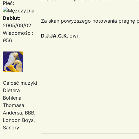
Płeć:
Debiut:
Za skan powyższego notowania pragnę p
2005/09/02
Wiadomości:
D.J.JA.C.K.
'owi
956
Całość muzyki
Dietera
Bohlena,
Thomasa
Andersa, BBB,
London Boys,
Sandry