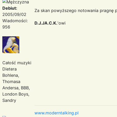
Debiut:
Za skan powyższego notowania pragnę p
2005/09/02
Wiadomości:
D.J.JA.C.K.
'owi
956
Całość muzyki
Dietera
Bohlena,
Thomasa
Andersa, BBB,
London Boys,
Sandry
www.moderntalking.pl