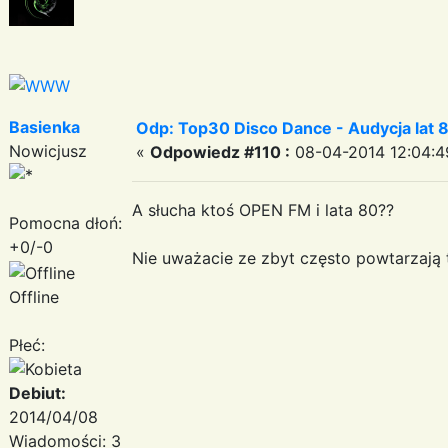
Basienka
Odp: Top30 Disco Dance - Audycja lat 
Nowicjusz
«
Odpowiedz #110 :
08-04-2014 12:04:4
A słucha ktoś OPEN FM i lata 80??
Pomocna dłoń:
+0/-0
Nie uważacie ze zbyt często powtarzają
Offline
Płeć:
Debiut:
2014/04/08
Wiadomości: 3