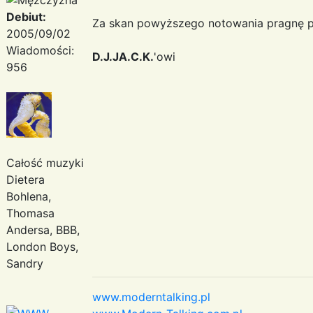
Debiut:
Za skan powyższego notowania pragnę p
2005/09/02
Wiadomości:
D.J.JA.C.K.
'owi
956
Całość muzyki
Dietera
Bohlena,
Thomasa
Andersa, BBB,
London Boys,
Sandry
www.moderntalking.pl