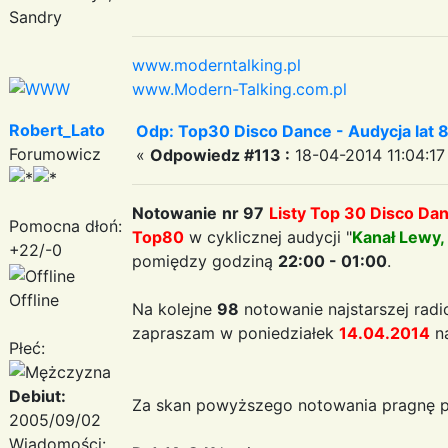
Sandry
www.moderntalking.pl
www.Modern-Talking.com.pl
Robert_Lato
Odp: Top30 Disco Dance - Audycja lat 
Forumowicz
«
Odpowiedz #113 :
18-04-2014 11:04:17
Notowanie
nr 97
Listy Top 30 Disco Da
Pomocna dłoń:
Top80
w cyklicznej audycji "
Kanał Lewy,
+22/-0
pomiędzy godziną
22:00 - 01:00
.
Offline
Na kolejne
98
notowanie najstarszej radi
zapraszam w poniedziałek
14.04.2014
n
Płeć:
Debiut:
Za skan powyższego notowania pragnę p
2005/09/02
Wiadomości: