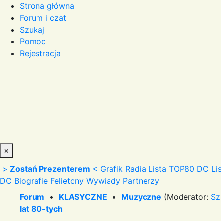
Strona główna
Forum i czat
Szukaj
Pomoc
Rejestracja
×
>
Zostań Prezenterem
<
Grafik Radia
Lista TOP80 DC
Li
DC
Biografie
Felietony
Wywiady
Partnerzy
Forum
•
KLASYCZNE
•
Muzyczne
(Moderator:
Sz
lat 80-tych