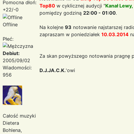
Pomocna dłoń:
Top80
w cyklicznej audycji "
Kanał Lewy,
+22/-0
pomiędzy godziną
22:00 - 01:00
.
Offline
Na kolejne
93
notowanie najstarszej radi
zapraszam w poniedziałek
10.03.2014
n
Płeć:
Debiut:
Za skan powyższego notowania pragnę p
2005/09/02
Wiadomości:
D.J.JA.C.K.
'owi
956
Całość muzyki
Dietera
Bohlena,