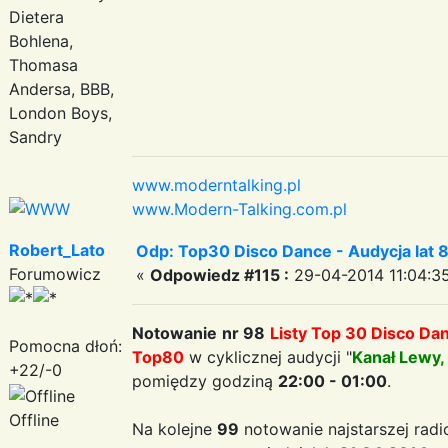
Dietera
Bohlena,
Thomasa
Andersa, BBB,
London Boys,
Sandry
www.moderntalking.pl
www.Modern-Talking.com.pl
Robert_Lato
Odp: Top30 Disco Dance - Audycja lat 
Forumowicz
«
Odpowiedz #115 :
29-04-2014 11:04:3
Notowanie
nr 98
Listy Top 30 Disco Da
Pomocna dłoń:
Top80
w cyklicznej audycji "
Kanał Lewy,
+22/-0
pomiędzy godziną
22:00 - 01:00
.
Offline
Na kolejne
99
notowanie najstarszej radi