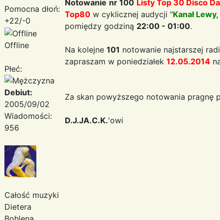
Notowanie
nr 100
Listy Top 30 Disco D
Pomocna dłoń:
Top80
w cyklicznej audycji "
Kanał Lewy,
+22/-0
pomiędzy godziną
22:00 - 01:00
.
Offline
Na kolejne
101
notowanie najstarszej radi
zapraszam w poniedziałek
12.05.2014
na
Płeć:
Debiut:
Za skan powyższego notowania pragnę p
2005/09/02
Wiadomości:
D.J.JA.C.K.
'owi
956
Całość muzyki
Dietera
Bohlena,