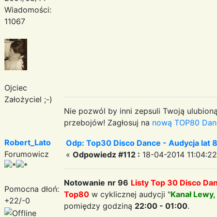
Wiadomości:
11067
Ojciec
Założyciel ;-)
Nie pozwól by inni zepsuli Twoją ulubioną
przebojów! Zagłosuj na
nową TOP80 Dan
Robert_Lato
Odp: Top30 Disco Dance - Audycja lat 
Forumowicz
«
Odpowiedz #112 :
18-04-2014 11:04:22
Notowanie
nr 96
Listy Top 30 Disco Da
Pomocna dłoń:
Top80
w cyklicznej audycji "
Kanał Lewy,
+22/-0
pomiędzy godziną
22:00 - 01:00
.