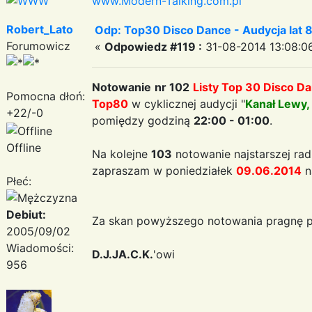
www.Modern-Talking.com.pl
Robert_Lato
Odp: Top30 Disco Dance - Audycja lat 
Forumowicz
«
Odpowiedz #119 :
31-08-2014 13:08:0
Notowanie
nr 102
Listy Top 30 Disco D
Pomocna dłoń:
Top80
w cyklicznej audycji "
Kanał Lewy,
+22/-0
pomiędzy godziną
22:00 - 01:00
.
Offline
Na kolejne
103
notowanie najstarszej rad
zapraszam w poniedziałek
09.06.2014
n
Płeć:
Debiut:
Za skan powyższego notowania pragnę p
2005/09/02
Wiadomości:
D.J.JA.C.K.
'owi
956