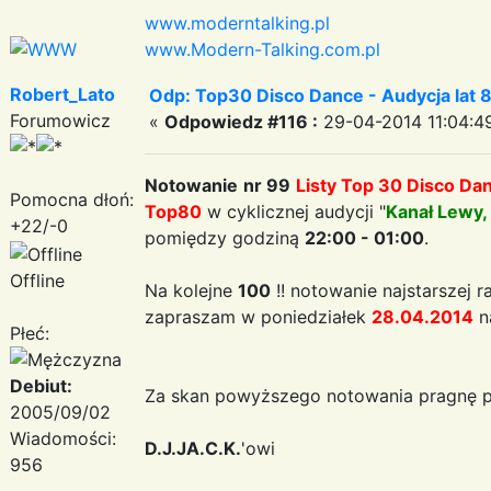
www.moderntalking.pl
www.Modern-Talking.com.pl
Robert_Lato
Odp: Top30 Disco Dance - Audycja lat 
Forumowicz
«
Odpowiedz #116 :
29-04-2014 11:04:4
Notowanie
nr 99
Listy Top 30 Disco Da
Pomocna dłoń:
Top80
w cyklicznej audycji "
Kanał Lewy,
+22/-0
pomiędzy godziną
22:00 - 01:00
.
Offline
Na kolejne
100
!! notowanie najstarszej r
zapraszam w poniedziałek
28.04.2014
n
Płeć:
Debiut:
Za skan powyższego notowania pragnę p
2005/09/02
Wiadomości:
D.J.JA.C.K.
'owi
956