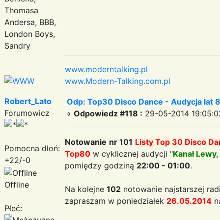
Thomasa
Andersa, BBB,
London Boys,
Sandry
www.moderntalking.pl
www.Modern-Talking.com.pl
Robert_Lato
Odp: Top30 Disco Dance - Audycja lat 
Forumowicz
«
Odpowiedz #118 :
29-05-2014 19:05:0
Notowanie
nr 101
Listy Top 30 Disco D
Pomocna dłoń:
Top80
w cyklicznej audycji "
Kanał Lewy,
+22/-0
pomiędzy godziną
22:00 - 01:00
.
Offline
Na kolejne
102
notowanie najstarszej rad
zapraszam w poniedziałek
26.05.2014
n
Płeć: