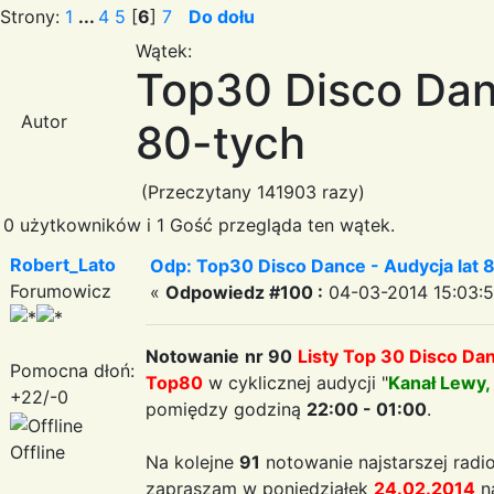
Strony:
1
...
4
5
[
6
]
7
Do dołu
Wątek:
Top30 Disco Dan
Autor
80-tych
(Przeczytany 141903 razy)
0 użytkowników i 1 Gość przegląda ten wątek.
Robert_Lato
Odp: Top30 Disco Dance - Audycja lat 
Forumowicz
«
Odpowiedz #100 :
04-03-2014 15:03:5
Notowanie
nr 90
Listy Top 30 Disco Da
Pomocna dłoń:
Top80
w cyklicznej audycji "
Kanał Lewy,
+22/-0
pomiędzy godziną
22:00 - 01:00
.
Offline
Na kolejne
91
notowanie najstarszej radio
zapraszam w poniedziałek
24.02.2014
n