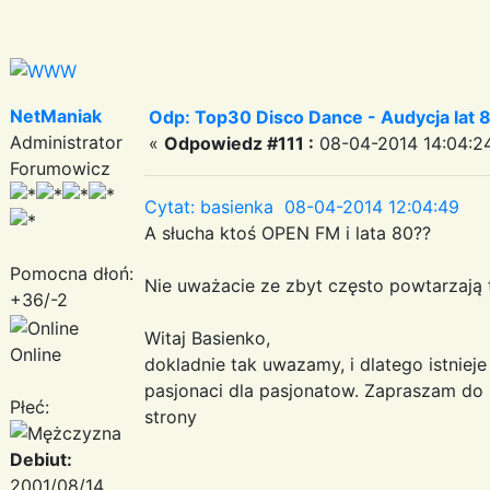
NetManiak
Odp: Top30 Disco Dance - Audycja lat 
Administrator
«
Odpowiedz #111 :
08-04-2014 14:04:2
Forumowicz
Cytat: basienka 08-04-2014 12:04:49
A słucha ktoś OPEN FM i lata 80??
Pomocna dłoń:
Nie uważacie ze zbyt często powtarzają
+36/-2
Witaj Basienko,
Online
dokladnie tak uwazamy, i dlatego istniej
pasjonaci dla pasjonatow. Zapraszam do
Płeć:
strony
Debiut:
2001/08/14