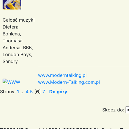
Całość muzyki
Dietera
Bohlena,
Thomasa
Andersa, BBB,
London Boys,
Sandry
www.moderntalking.pl
www.Modern-Talking.com.pl
Strony:
1
...
4
5
[
6
]
7
Do góry
Skocz do: