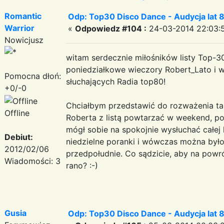
Romantic
Odp: Top30 Disco Dance - Audycja lat 
Warrior
«
Odpowiedz #104 :
24-03-2014 22:03:
Nowicjusz
witam serdecznie miłośników listy Top-3
poniedziałkowe wieczory Robert_Lato i 
Pomocna dłoń:
słuchających Radia top80!
+0/-0
Chciałbym przedstawić do rozważenia ta
Offline
Roberta z listą powtarzać w weekend, po 
mógł sobie na spokojnie wysłuchać całej 
Debiut:
niedzielne poranki i wówczas można było s
2012/02/06
przedpołudnie. Co sądzicie, aby na powró
Wiadomości: 3
rano? :-)
Gusia
Odp: Top30 Disco Dance - Audycja lat 