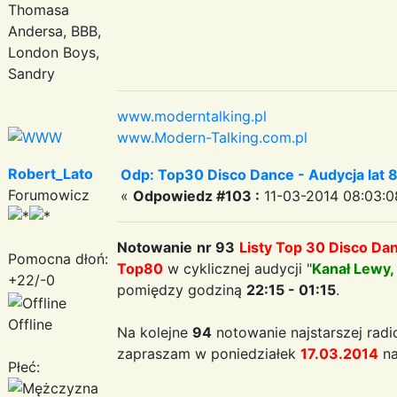
Thomasa
Andersa, BBB,
London Boys,
Sandry
www.moderntalking.pl
www.Modern-Talking.com.pl
Robert_Lato
Odp: Top30 Disco Dance - Audycja lat 
Forumowicz
«
Odpowiedz #103 :
11-03-2014 08:03:0
Notowanie
nr 93
Listy Top 30 Disco Da
Pomocna dłoń:
Top80
w cyklicznej audycji "
Kanał Lewy,
+22/-0
pomiędzy godziną
22:15 - 01:15
.
Offline
Na kolejne
94
notowanie najstarszej radi
zapraszam w poniedziałek
17.03.2014
na
Płeć: