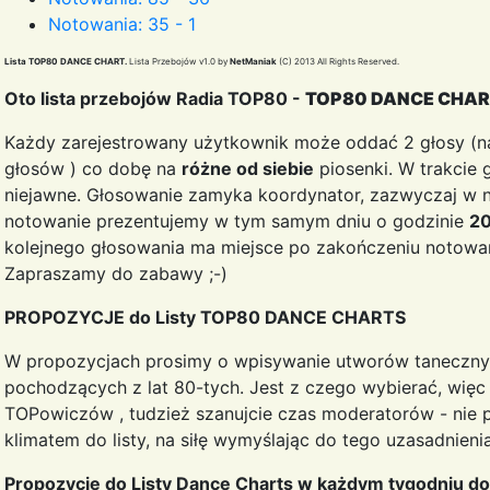
Notowania: 35 - 1
Lista TOP80 DANCE CHART.
Lista Przebojów v1.0 by
NetManiak
(C) 2013 All Rights Reserved.
Oto lista przebojów Radia TOP80 -
TOP80 DANCE CHA
Każdy zarejestrowany użytkownik może oddać 2 głosy (na
głosów ) co dobę na
różne od siebie
piosenki. W trakcie 
niejawne. Głosowanie zamyka koordynator, zazwyczaj w n
notowanie prezentujemy w tym samym dniu o godzinie
2
kolejnego głosowania ma miejsce po zakończeniu notowan
Zapraszamy do zabawy ;-)
PROPOZYCJE do Listy TOP80 DANCE CHARTS
W propozycjach prosimy o wpisywanie utworów taneczny
pochodzących z lat 80-tych. Jest z czego wybierać, więc
TOPowiczów , tudzież szanujcie czas moderatorów - nie 
klimatem do listy, na siłę wymyślając do tego uzasadnieni
Propozycje do Listy Dance Charts w każdym tygodniu d