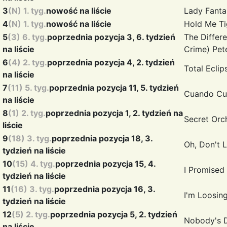
3
(N) 1. tyg.
nowość na liście
Lady Fant
4
(N) 1. tyg.
nowość na liście
Hold Me Ti
5
(3) 6. tyg.
poprzednia pozycja 3, 6. tydzień
The Differ
na liście
Crime)
Pete
6
(4) 2. tyg.
poprzednia pozycja 4, 2. tydzień
Total Ecli
na liście
7
(11) 5. tyg.
poprzednia pozycja 11, 5. tydzień
Cuando C
na liście
8
(1) 2. tyg.
poprzednia pozycja 1, 2. tydzień na
Secret
Orc
liście
9
(18) 3. tyg.
poprzednia pozycja 18, 3.
Oh, Don't 
tydzień na liście
10
(15) 4. tyg.
poprzednia pozycja 15, 4.
I Promised
tydzień na liście
11
(16) 3. tyg.
poprzednia pozycja 16, 3.
I'm Loosin
tydzień na liście
12
(5) 2. tyg.
poprzednia pozycja 5, 2. tydzień
Nobody's 
na liście