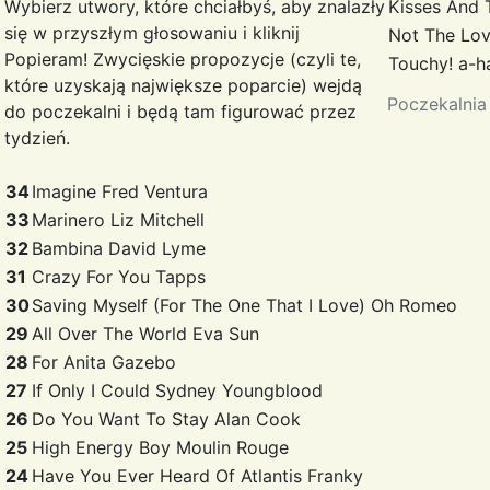
Wybierz utwory, które chciałbyś, aby znalazły
Kisses And 
się w przyszłym głosowaniu i kliknij
Not The Lo
Popieram! Zwycięskie propozycje (czyli te,
Touchy!
a-h
które uzyskają największe poparcie) wejdą
Poczekalnia
do poczekalni i będą tam figurować przez
tydzień.
34
Imagine
Fred Ventura
33
Marinero
Liz Mitchell
32
Bambina
David Lyme
31
Crazy For You
Tapps
30
Saving Myself (For The One That I Love)
Oh Romeo
29
All Over The World
Eva Sun
28
For Anita
Gazebo
27
If Only I Could
Sydney Youngblood
26
Do You Want To Stay
Alan Cook
25
High Energy Boy
Moulin Rouge
24
Have You Ever Heard Of Atlantis
Franky