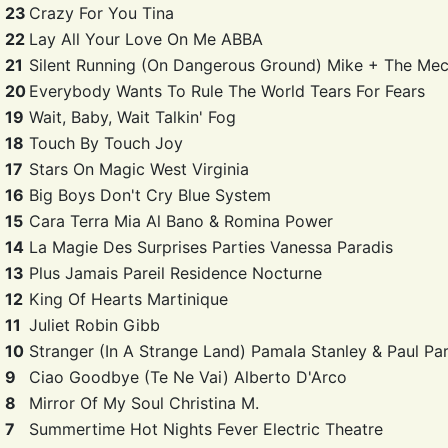
23
Crazy For You
Tina
22
Lay All Your Love On Me
ABBA
21
Silent Running (On Dangerous Ground)
Mike + The Mec
20
Everybody Wants To Rule The World
Tears For Fears
19
Wait, Baby, Wait
Talkin' Fog
18
Touch By Touch
Joy
17
Stars On Magic
West Virginia
16
Big Boys Don't Cry
Blue System
15
Cara Terra Mia
Al Bano & Romina Power
14
La Magie Des Surprises Parties
Vanessa Paradis
13
Plus Jamais Pareil
Residence Nocturne
12
King Of Hearts
Martinique
11
Juliet
Robin Gibb
10
Stranger (In A Strange Land)
Pamala Stanley & Paul Pa
9
Ciao Goodbye (Te Ne Vai)
Alberto D'Arco
8
Mirror Of My Soul
Christina M.
7
Summertime Hot Nights Fever
Electric Theatre