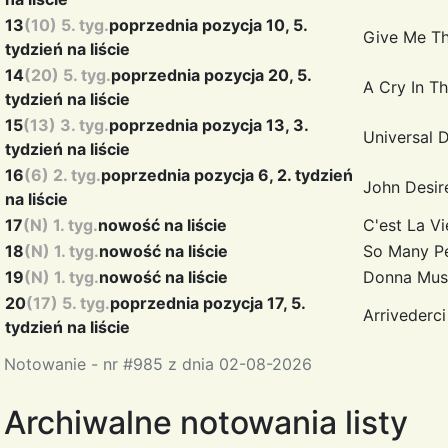
13
(10) 5. tyg.
poprzednia pozycja 10, 5.
Give Me T
tydzień na liście
14
(20) 5. tyg.
poprzednia pozycja 20, 5.
A Cry In T
tydzień na liście
15
(13) 3. tyg.
poprzednia pozycja 13, 3.
Universal
tydzień na liście
16
(6) 2. tyg.
poprzednia pozycja 6, 2. tydzień
John
Desir
na liście
17
(N) 1. tyg.
nowość na liście
C'est La V
18
(N) 1. tyg.
nowość na liście
So Many P
19
(N) 1. tyg.
nowość na liście
Donna Mus
20
(17) 5. tyg.
poprzednia pozycja 17, 5.
Arrivederc
tydzień na liście
Notowanie - nr #985 z dnia 02-08-2026
Archiwalne notowania listy