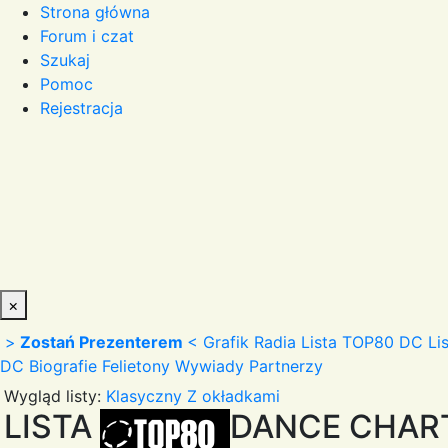
Strona główna
Forum i czat
Szukaj
Pomoc
Rejestracja
×
>
Zostań Prezenterem
<
Grafik Radia
Lista TOP80 DC
Li
DC
Biografie
Felietony
Wywiady
Partnerzy
Wygląd listy:
Klasyczny
Z okładkami
LISTA
DANCE CHAR