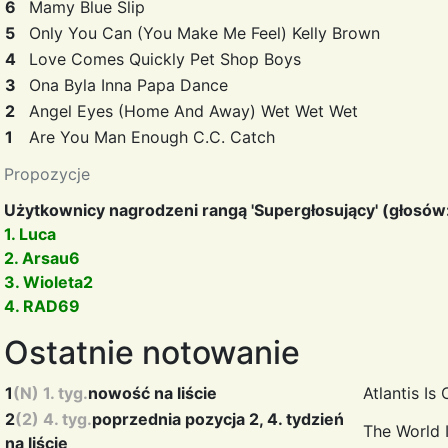
6
Mamy Blue
Slip
5
Only You Can (You Make Me Feel)
Kelly Brown
4
Love Comes Quickly
Pet Shop Boys
3
Ona Byla Inna
Papa Dance
2
Angel Eyes (Home And Away)
Wet Wet Wet
1
Are You Man Enough
C.C. Catch
Propozycje
Użytkownicy nagrodzeni rangą 'Supergłosujący' (głosów:
1. Luca
2. Arsau6
3. Wioleta2
4. RAD69
Ostatnie notowanie
1
(N) 1. tyg.
nowość na liście
Atlantis Is
2
(2) 4. tyg.
poprzednia pozycja 2, 4. tydzień
The World 
na liście