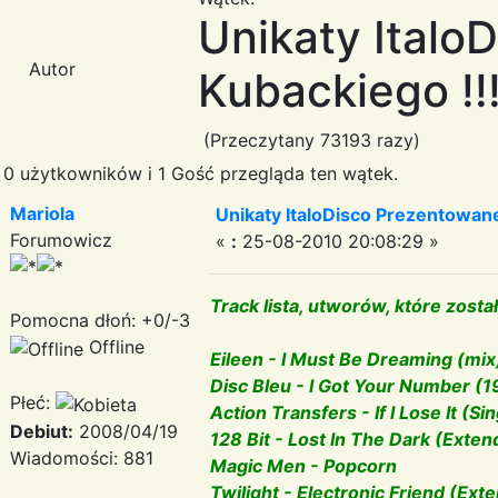
Unikaty Italo
Autor
Kubackiego !!!
(Przeczytany 73193 razy)
0 użytkowników i 1 Gość przegląda ten wątek.
Mariola
Unikaty ItaloDisco Prezentowane
Forumowicz
«
:
25-08-2010 20:08:29 »
Track lista, utworów, które zos
Pomocna dłoń: +0/-3
Offline
Eileen - I Must Be Dreaming (mix
Disc Bleu - I Got Your Number (
Płeć:
Action Transfers - If I Lose It (Si
Debiut:
2008/04/19
128 Bit - Lost In The Dark (Exte
Wiadomości: 881
Magic Men - Popcorn
Twilight - Electronic Friend (Ex