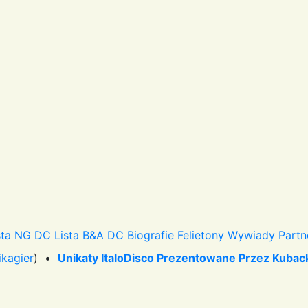
sta NG DC
Lista B&A DC
Biografie
Felietony
Wywiady
Partn
ikagier
) •
Unikaty ItaloDisco Prezentowane Przez Kubacki