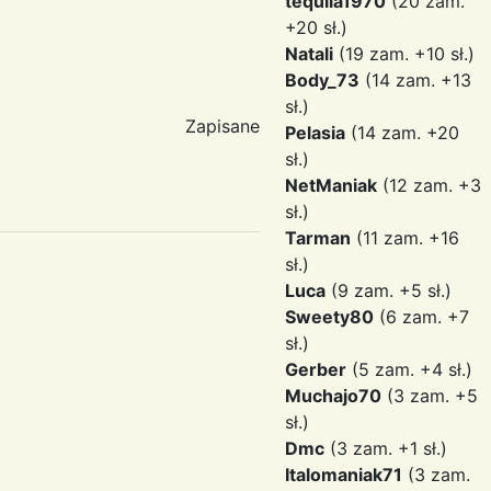
tequila1970
(20 zam.
+20 sł.)
Natali
(19 zam. +10 sł.)
Body_73
(14 zam. +13
sł.)
Zapisane
Pelasia
(14 zam. +20
sł.)
NetManiak
(12 zam. +3
sł.)
Tarman
(11 zam. +16
sł.)
Luca
(9 zam. +5 sł.)
Sweety80
(6 zam. +7
sł.)
Gerber
(5 zam. +4 sł.)
Muchajo70
(3 zam. +5
sł.)
Dmc
(3 zam. +1 sł.)
Italomaniak71
(3 zam.