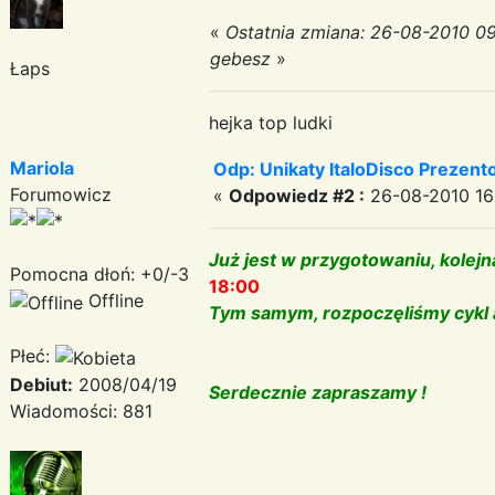
«
Ostatnia zmiana: 26-08-2010 0
gebesz
»
Łaps
hejka top ludki
Mariola
Odp: Unikaty ItaloDisco Prezent
Forumowicz
«
Odpowiedz #2 :
26-08-2010 16
Już jest w przygotowaniu, kolejn
Pomocna dłoń: +0/-3
18:00
Offline
Tym samym, rozpoczęliśmy cykl 
Płeć:
Debiut:
2008/04/19
Serdecznie zapraszamy !
Wiadomości: 881