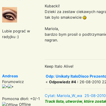
Kubacki!
Dzieki za zestaw ciekawych nagran
tak bylo smakowicie
Mariola,
Lubie pograć w
bardzo bym prosil o podtrzymani
radyjku :)
nagran.
Keep Italo Alive!
Andreas
Odp: Unikaty ItaloDisco Prezent
Forumowicz
«
Odpowiedz #4 :
26-08-2010 22
Cytat: Mariola_W_wa 25-08-2010
Pomocna dłoń: +0/-1
Track lista, utworów, które zos
Offline