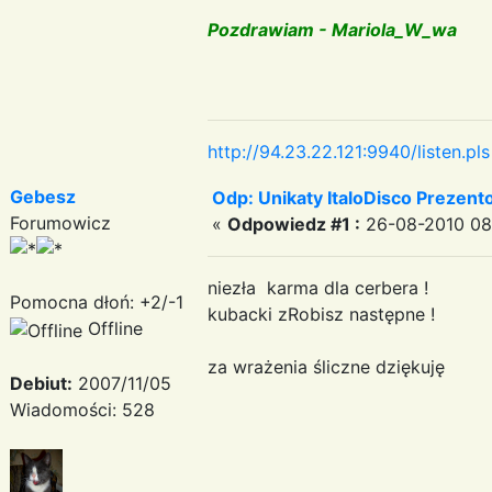
Pozdrawiam - Mariola_W_wa
http://94.23.22.121:9940/listen.pls
Gebesz
Odp: Unikaty ItaloDisco Prezent
Forumowicz
«
Odpowiedz #1 :
26-08-2010 08:
niezła karma dla cerbera !
Pomocna dłoń: +2/-1
kubacki zRobisz następne !
Offline
za wrażenia śliczne dziękuję
Debiut:
2007/11/05
Wiadomości: 528