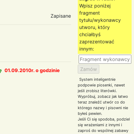
Wpisz poniżej
fragment
Zapisane
tytułu/wykonawcy
utworu, który
chciałbyś
zaprezentować
innym:
dę
01.09.2010r. o godzinie
System inteligentnie
podpowie piosenki, nawet
jeśli zrobisz literówki.
Wypróbuj, zobacz jak łatwo
teraz znaleźć utwór co do
którego nazwy i pisowni nie
byłeś pewien.
Jeśli Ci się spodoba, podziel
się wrażeniami z innymi i
zaproś do wspólnej zabawy