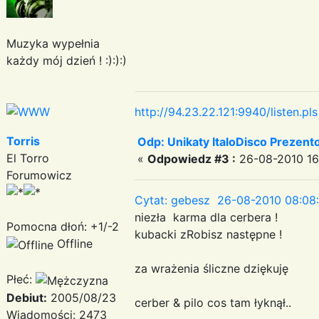
Muzyka wypełnia
każdy mój dzień ! :):):)
http://94.23.22.121:9940/listen.pls
Torris
Odp: Unikaty ItaloDisco Prezent
El Torro
«
Odpowiedz #3 :
26-08-2010 16
Forumowicz
Cytat: gebesz 26-08-2010 08:08
niezła karma dla cerbera !
Pomocna dłoń: +1/-2
kubacki zRobisz następne !
Offline
za wrażenia śliczne dziękuję
Płeć:
Debiut:
2005/08/23
cerber & pilo cos tam łyknął..
Wiadomości: 2473