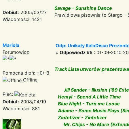
Savage - Sunshine Dance
Debiut:
2005/03/27
Prawidłowa pisownia to Stargo - 
Wiadomości: 1421
Mariola
Odp: Unikaty ItaloDisco Prezent
Forumowicz
«
Odpowiedz #5 :
01-09-2010 20
Track Lista utworów prezentowan
Pomocna dłoń: +0/-3
Offline
Jill Sander - Illusion ('89 Ext
Płeć:
Hemyl - Spend A Little Time
Debiut:
2008/04/19
Blue Night - Turn me Loose
Wiadomości: 881
Adame - Some Music Plays (Sin
Zintetizer - Zintetizer
Mr. Chips - No More (Extend