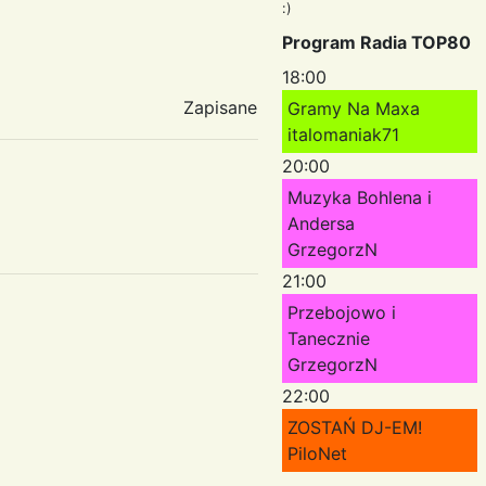
:)
Program Radia TOP80
18:00
Zapisane
Gramy Na Maxa
italomaniak71
20:00
Muzyka Bohlena i
Andersa
GrzegorzN
21:00
Przebojowo i
Tanecznie
GrzegorzN
22:00
ZOSTAŃ DJ-EM!
PiloNet