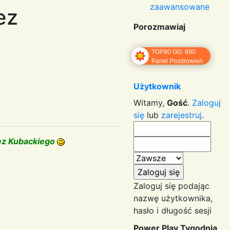
zaawansowane
ez
Porozmawiaj
TOP80 GG: 890
Panel Pozdrowień
Użytkownik
Witamy,
Gość
.
Zaloguj
się
lub
zarejestruj
.
zez Kubackiego
Zaloguj się podając
nazwę użytkownika,
hasło i długość sesji
Power Play Tygodnia