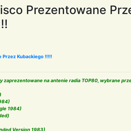
Disco Prezentowane Prz
!!
 Przez Kubackiego !!!!!
tały zaprezentowane na antenie radia TOP80, wybrane pr
)
1984)
ngle 1984)
nded)
tended Version 1983)