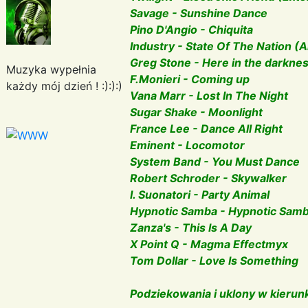
Savage - Sunshine Dance
Pino D'Angio - Chiquita
Industry - State Of The Nation (
Greg Stone - Here in the darkne
Muzyka wypełnia
F.Monieri - Coming up
każdy mój dzień ! :):):)
Vana Marr - Lost In The Night
Sugar Shake - Moonlight
France Lee - Dance All Right
Eminent - Locomotor
System Band - You Must Dance
Robert Schroder - Skywalker
I. Suonatori - Party Animal
Hypnotic Samba - Hypnotic Sam
Zanza's - This Is A Day
X Point Q - Magma Effectmyx
Tom Dollar - Love Is Something
Podziekowania i uklony w kierunk