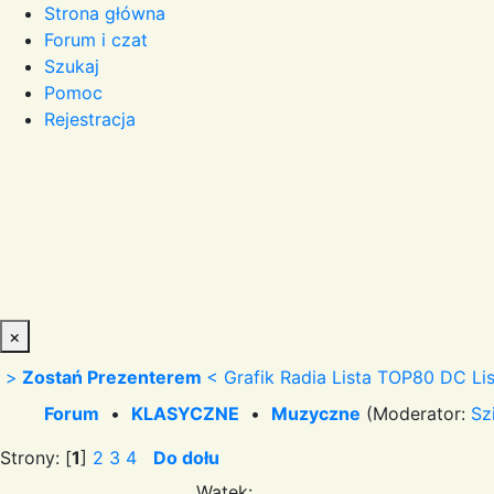
Strona główna
Forum i czat
Szukaj
Pomoc
Rejestracja
×
>
Zostań Prezenterem
<
Grafik Radia
Lista TOP80 DC
Li
Forum
•
KLASYCZNE
•
Muzyczne
(Moderator:
Sz
Strony: [
1
]
2
3
4
Do dołu
Wątek: