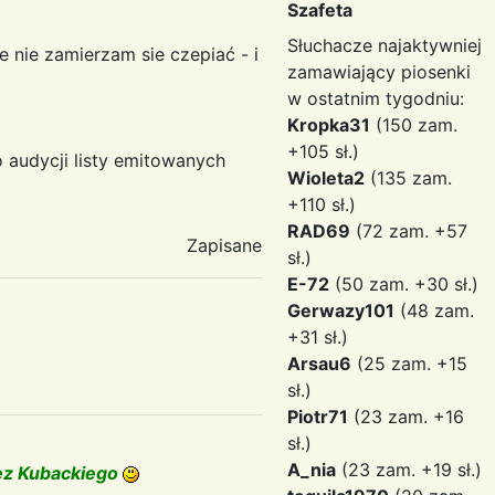
Szafeta
Słuchacze najaktywniej
e nie zamierzam sie czepiać - i
zamawiający piosenki
w ostatnim tygodniu:
Kropka31
(150 zam.
+105 sł.)
 audycji listy emitowanych
Wioleta2
(135 zam.
+110 sł.)
RAD69
(72 zam. +57
Zapisane
sł.)
E-72
(50 zam. +30 sł.)
Gerwazy101
(48 zam.
+31 sł.)
Arsau6
(25 zam. +15
sł.)
Piotr71
(23 zam. +16
sł.)
A_nia
(23 zam. +19 sł.)
zez Kubackiego