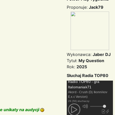
Proponuje:
Jack79
Wykonawca:
Jaber DJ
Tytuł:
My Question
Rok:
2025
Słuchaj Radia TOP80
Radio TOP80 - gra
Italomaniak71
Akord - Crush (Dj Ikonnikov
E.x.c Version)
29 (56) słuchaczy
e unikaty na audycji