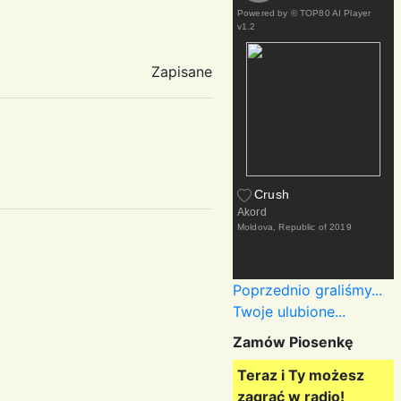
Powered by
© TOP80 AI Player
v1.2
Zapisane
Crush
Akord
Moldova, Republic of
2019
Poprzednio graliśmy...
Twoje ulubione...
Zamów Piosenkę
Teraz i Ty możesz
zagrać w radio!