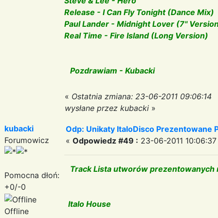
Steve & Lee - Hero
Release - I Can Fly Tonight (Dance Mix)
Paul Lander - Midnight Lover (7'' Versio
Real Time - Fire Island (Long Version)
Pozdrawiam - Kubacki
«
Ostatnia zmiana: 23-06-2011 09:06:14
wysłane przez kubacki
»
kubacki
Odp: Unikaty ItaloDisco Prezentowane P
Forumowicz
«
Odpowiedz #49 :
23-06-2011 10:06:37
Track Lista utworów prezentowanych n
Pomocna dłoń:
+0/-0
Italo House
Offline