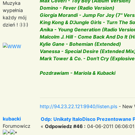
Max Coveri - Toy Boy (Album Version)
Muzyka
Domino - Fever (Radio Version)
wypełnia
Giorgia Morandi - Jump For Joy (7'' Vers
każdy mój
King Kong & D'Jungle Girls - Turn The 
dzień ! :):):)
Anika - Young Generation (Radio Versio
Malcolm J. Hill - Come Back And Do It (H
Kylie Gane - Bohemian (Extended)
Vanessa - Special Desire (Extended Mix
Mark Tower & Co. - Don't Cry (Explosive
Pozdrawiam - Mariola & Kubacki
http://94.23.22.121:9940/listen.pls
- New 
kubacki
Odp: Unikaty ItaloDisco Prezentowane P
Forumowicz
«
Odpowiedz #46 :
04-06-2011 06:06:01