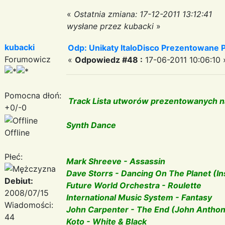
«
Ostatnia zmiana: 17-12-2011 13:12:41
wysłane przez kubacki
»
kubacki
Odp: Unikaty ItaloDisco Prezentowane P
Forumowicz
«
Odpowiedz #48 :
17-06-2011 10:06:10 
Pomocna dłoń:
Track Lista utworów prezentowanych na
+0/-0
Synth Dance
Offline
Płeć:
Mark Shreeve - Assassin
Dave Storrs - Dancing On The Planet (I
Debiut:
Future World Orchestra - Roulette
2008/07/15
International Music System - Fantasy
Wiadomości:
John Carpenter - The End (John Anthon
44
Koto - White & Black