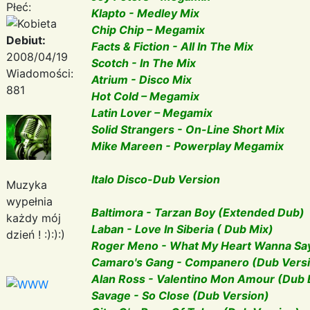
Płeć:
Klapto - Medley Mix
Chip Chip – Megamix
Debiut:
Facts & Fiction - All In The Mix
2008/04/19
Scotch - In The Mix
Wiadomości:
Atrium - Disco Mix
881
Hot Cold – Megamix
Latin Lover – Megamix
Solid Strangers - On-Line Short Mix
Mike Mareen - Powerplay Megamix
Italo Disco-Dub Version
Muzyka
wypełnia
Baltimora - Tarzan Boy (Extended Dub)
każdy mój
Laban - Love In Siberia ( Dub Mix)
dzień ! :):):)
Roger Meno - What My Heart Wanna Say
Camaro's Gang - Companero (Dub Vers
Alan Ross - Valentino Mon Amour (Dub
Savage - So Close (Dub Version)