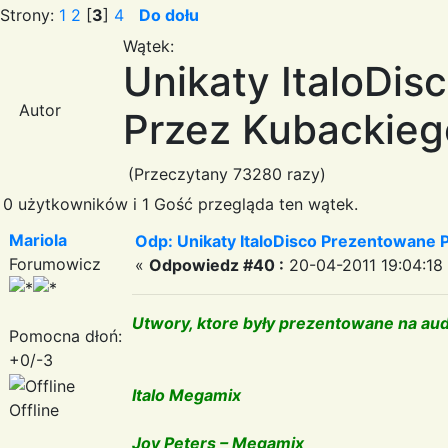
Strony:
1
2
[
3
]
4
Do dołu
Wątek:
Unikaty ItaloDi
Autor
Przez Kubackiego 
(Przeczytany 73280 razy)
0 użytkowników i 1 Gość przegląda ten wątek.
Mariola
Odp: Unikaty ItaloDisco Prezentowane P
Forumowicz
«
Odpowiedz #40 :
20-04-2011 19:04:18
Utwory, ktore były prezentowane na aud
Pomocna dłoń:
+0/-3
Italo Megamix
Offline
Joy Peters – Megamix