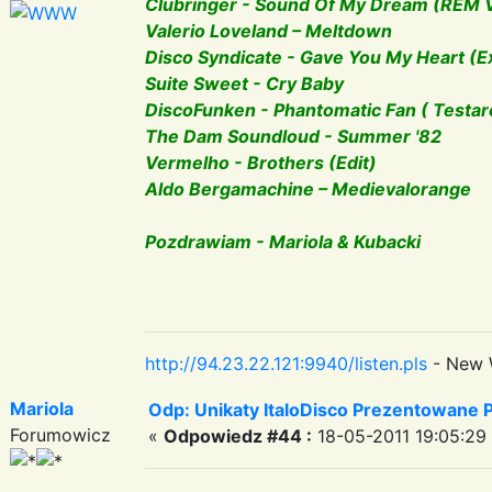
Clubringer - Sound Of My Dream (REM 
Valerio Loveland – Meltdown
Disco Syndicate - Gave You My Heart (E
Suite Sweet - Cry Baby
DiscoFunken - Phantomatic Fan ( Testar
The Dam Soundloud - Summer '82
Vermelho - Brothers (Edit)
Aldo Bergamachine – Medievalorange
Pozdrawiam - Mariola & Kubacki
http://94.23.22.121:9940/listen.pls
- New 
Mariola
Odp: Unikaty ItaloDisco Prezentowane P
Forumowicz
«
Odpowiedz #44 :
18-05-2011 19:05:29