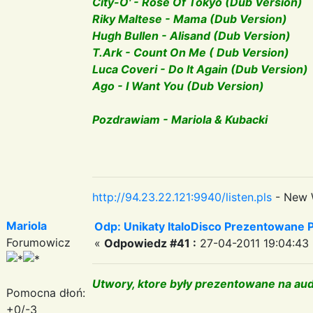
City-O' - Rose Of Tokyo (Dub Version)
Riky Maltese - Mama (Dub Version)
Hugh Bullen - Alisand (Dub Version)
T.Ark - Count On Me ( Dub Version)
Luca Coveri - Do It Again (Dub Version)
Ago - I Want You (Dub Version)
Pozdrawiam - Mariola & Kubacki
http://94.23.22.121:9940/listen.pls
- New 
Mariola
Odp: Unikaty ItaloDisco Prezentowane P
Forumowicz
«
Odpowiedz #41 :
27-04-2011 19:04:43 
Utwory, ktore były prezentowane na aud
Pomocna dłoń:
+0/-3