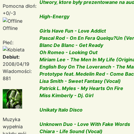
Utwory, ktore były prezentowane na aud
Pomocna dłoń:
+0/-3
High-Energy
Offline
Girls Have Fun - Love Addict
Pascal Rod - On En Fera Quelqu?Un (Ver
Płeć:
Blanc De Blanc - Get Ready
Oh Romeo - Looking Out
Debiut:
Miriam Lee - The Men In My Life (Origin
2008/04/19
English Boy On The Loveranch - The Man
Wiadomości:
Prototype feat. Medelin Red - Come Ba
881
Lisa Smith - Sweet Fantasy (Vocal)
Patrick L. Myles - My Hearts On Fire
Miss Kimberly - Dj. Girl
Unikaty Italo Disco
Muzyka
Unknown Duo - Love With Fake Words
wypełnia
Chiara - Life Sound (Vocal)
każdy mój