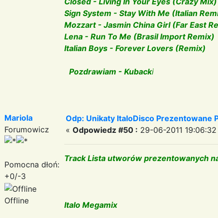
Closed - Living In Your Eyes (Crazy Mix)
Sign System - Stay With Me (Italian Rem
Mozzart - Jasmin China Girl (Far East R
Lena - Run To Me (Brasil Import Remix)
Italian Boys - Forever Lovers (Remix)
Pozdrawiam - Kuback
i
Mariola
Odp: Unikaty ItaloDisco Prezentowane P
Forumowicz
«
Odpowiedz #50 :
29-06-2011 19:06:32
Track Lista utworów prezentowanych na
Pomocna dłoń:
+0/-3
Offline
Italo Megamix