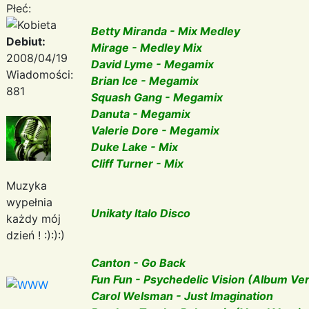
Płeć:
Betty Miranda - Mix Medley
Debiut:
Mirage - Medley Mix
2008/04/19
David Lyme - Megamix
Wiadomości:
Brian Ice - Megamix
881
Squash Gang - Megamix
Danuta - Megamix
Valerie Dore - Megamix
Duke Lake - Mix
Cliff Turner - Mix
Muzyka
wypełnia
Unikaty Italo Disco
każdy mój
dzień ! :):):)
Canton - Go Back
Fun Fun - Psychedelic Vision (Album Ve
Carol Welsman - Just Imagination