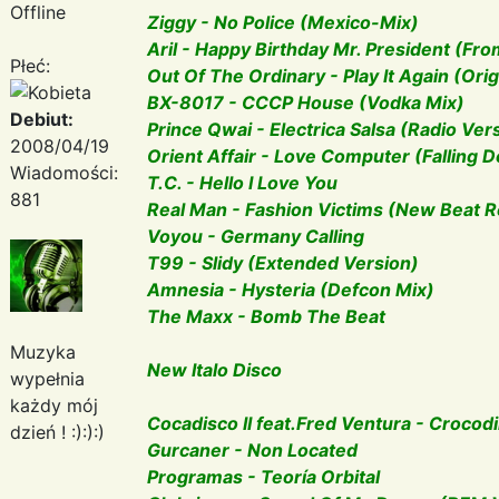
Offline
Ziggy - No Police (Mexico-Mix)
Aril - Happy Birthday Mr. President (Fro
Płeć:
Out Of The Ordinary - Play It Again (Orig
BX-8017 - CCCP House (Vodka Mix)
Debiut:
Prince Qwai - Electrica Salsa (Radio Ver
2008/04/19
Orient Affair - Love Computer (Falling D
Wiadomości:
T.C. - Hello I Love You
881
Real Man - Fashion Victims (New Beat 
Voyou - Germany Calling
T99 - Slidy (Extended Version)
Amnesia - Hysteria (Defcon Mix)
The Maxx - Bomb The Beat
Muzyka
New Italo Disco
wypełnia
każdy mój
Cocadisco II feat.Fred Ventura - Crocodi
dzień ! :):):)
Gurcaner - Non Located
Programas - Teoría Orbital