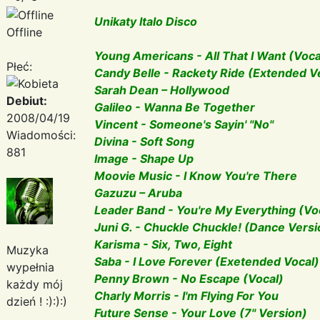
Unikaty Italo Disco
Offline
Young Americans - All That I Want (Voc
Płeć:
Candy Belle - Rackety Ride (Extended V
Sarah Dean – Hollywood
Debiut:
Galileo - Wanna Be Together
2008/04/19
Vincent - Someone's Sayin' "No"
Wiadomości:
Divina - Soft Song
881
Image - Shape Up
Moovie Music - I Know You're There
Gazuzu – Aruba
Leader Band - You're My Everything (Vo
Juni G. - Chuckle Chuckle! (Dance Versi
Karisma - Six, Two, Eight
Muzyka
Saba - I Love Forever (Exetended Vocal)
wypełnia
Penny Brown - No Escape (Vocal)
każdy mój
Charly Morris - I'm Flying For You
dzień ! :):):)
Future Sense - Your Love (7" Version)