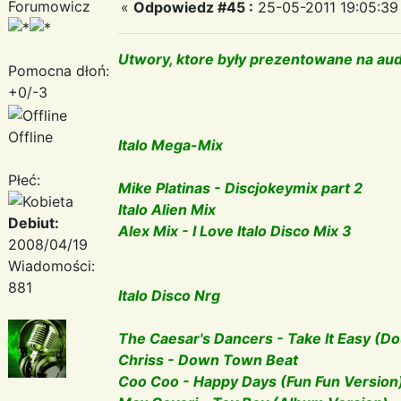
Forumowicz
«
Odpowiedz #45 :
25-05-2011 19:05:39
Utwory, ktore były prezentowane na aud
Pomocna dłoń:
+0/-3
Offline
Italo Mega-Mix
Płeć:
Mike Platinas - Discjokeymix part 2
Italo Alien Mix
Debiut:
Alex Mix - I Love Italo Disco Mix 3
2008/04/19
Wiadomości:
881
Italo Disco Nrg
The Caesar's Dancers - Take It Easy (Do
Chriss - Down Town Beat
Coo Coo - Happy Days (Fun Fun Version