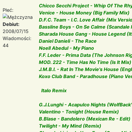
Chicco Secchi Project - Whip Of The Rh
Płeć:
Venice - House Money (Big Family Mix)
D.F.C. Team - I.C. Love Affair (Mix Versi
Debiut:
Bassline Boys - On Se Calme (Scandale 
2008/07/15
Sharada House Gang - House Legend (Ita
Wiadomości:
Daniel Danieli - The Race
44
Noell Abedul - My Piano
F.F. Leder - Prima Data (The Johnson Ri
MOD. 222 - Time Has No Time (Is It Mix)
J.M.B.I. - Rat In The Movie's House (Eng
Koxo Club Band - Paradhouse (Piano Ve
Italo Remix
G.J.Lunghi - Acapulco Nights (WolfBack
Valentino - Tonight (House Remix)
B.Blase - Bandolero (Mexican Re - Edit)
Twilight - My Mind (Remix)