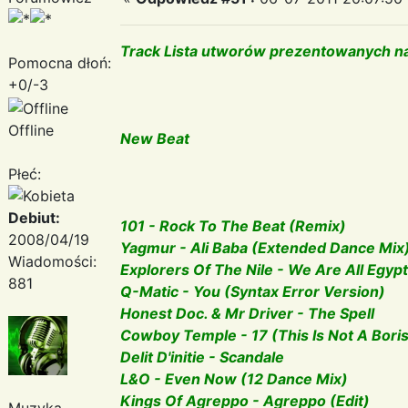
Track Lista utworów prezentowanych na
Pomocna dłoń:
+0/-3
Offline
New Beat
Płeć:
Debiut:
101 - Rock To The Beat (Remix)
2008/04/19
Yagmur - Ali Baba (Extended Dance Mix
Wiadomości:
Explorers Of The Nile - We Are All Egyp
881
Q-Matic - You (Syntax Error Version)
Honest Doc. & Mr Driver - The Spell
Cowboy Temple - 17 (This Is Not A Bori
Delit D'initie - Scandale
L&O - Even Now (12 Dance Mix)
Kings Of Agreppo - Agreppo (Edit)
Muzyka