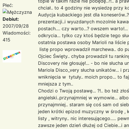
topie w takim razie nie pobędę..?!.. a pr
Płeć:
chciał.. to 4 godziny nie wysiedzę przy ko
Audycja kubackiego jest dla koneserów..?! 
Debiut:
prezentacji..i wyuzdanych mozolnie kawał
2007/09/28
postach.... czy warto...? owszem warto!...
Wiadomości:
odkrycia... tylko czy ktoś będzie tego słu
415
ostatnia postawa osoby Marioli na liście p
listę propo wprowadził marchewa.. do pu
Ojciec Święty.. chyba prowadził tu ranking.
Discovery nie głosuję!... - bo nie słucha u
Mariola Disco_very słucha unikatów... i 
wniknięcia w tytuły.. moich propo... to fa
mniejsza z tym..
Chodzi o Twoją postawę... ?!.. bo też złośl
angielski..przynajmniej w wymowie... albo 
przynajmniej.. staram się coś sam od sieb
jeden krótki epizod muzyczny w środę , któ
listy , witryny.. nic interesującego..... p
zawsze jeden dzień dłużej od Ciebie...i ani