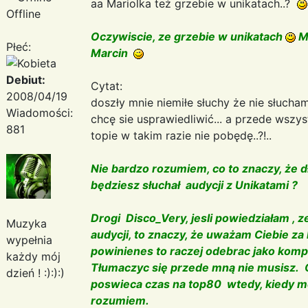
aa Mariolka też grzebie w unikatach..?
Offline
Oczywiscie, ze grzebie w unikatach
Ma
Płeć:
Marcin
Debiut:
Cytat:
2008/04/19
doszły mnie niemiłe słuchy że nie słucham 
Wiadomości:
chcę sie usprawiedliwić... a przede wszy
881
topie w takim razie nie pobędę..?!..
Nie bardzo rozumiem, co to znaczy, że dł
będziesz słuchał audycji z Unikatami ?
Drogi Disco_Very, jesli powiedziałam , ze
Muzyka
audycji, to znaczy, że uważam Ciebie za 
wypełnia
powinienes to raczej odebrac jako komp
każdy mój
Tłumaczyc się przede mną nie musisz. Oc
dzień ! :):):)
poswieca czas na top80 wtedy, kiedy moż
rozumiem.