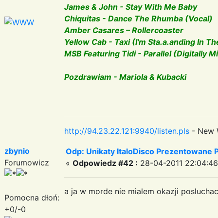
James & John - Stay With Me Baby
Chiquitas - Dance The Rhumba (Vocal)
Amber Casares – Rollercoaster
Yellow Cab - Taxi (I'm Sta.a.anding In Th
MSB Featuring Tidi - Parallel (Digitally M
Pozdrawiam - Mariola & Kubacki
http://94.23.22.121:9940/listen.pls
- New 
zbynio
Odp: Unikaty ItaloDisco Prezentowane P
Forumowicz
«
Odpowiedz #42 :
28-04-2011 22:04:46
a ja w morde nie mialem okazji posluch
Pomocna dłoń:
+0/-0