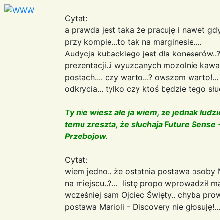
Cytat:
a prawda jest taka że pracuję i nawet gd
przy kompie...to tak na marginesie....
Audycja kubackiego jest dla koneserów..?! 
prezentacji..i wyuzdanych mozolnie kawał
postach.... czy warto...? owszem warto!...
odkrycia... tylko czy ktoś będzie tego słuc
Ty nie wiesz ale ja wiem, ze jednak ludz
temu zreszta, że sluchaja Future Sense 
Przebojow.
Cytat:
wiem jedno.. że ostatnia postawa osoby Ma
na miejscu..?... listę propo wprowadził 
wcześniej sam Ojciec Święty.. chyba prowad
postawa Marioli - Discovery nie głosuję!...