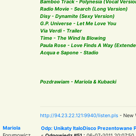
Bamboo Track - Polynesia (Vocal Versio
Radio Movie - Search (Long Version)
Disy - Dynamite (Sexy Version)
G.P. Universe - Let Me Love You
Via Verdi - Trailer
Time - The Wind Is Blowing
Paula Rose - Love Finds A Way (Extende
Acqua e Sapone - Stadio
Pozdrawiam - Mariola & Kubacki
http://94.23.22.121:9940/listen.pls
- New 
Mariola
Odp: Unikaty ItaloDisco Prezentowane P
Forumowicz
«
Odpowiedz #51 :
06-07-2011 20:07:50 