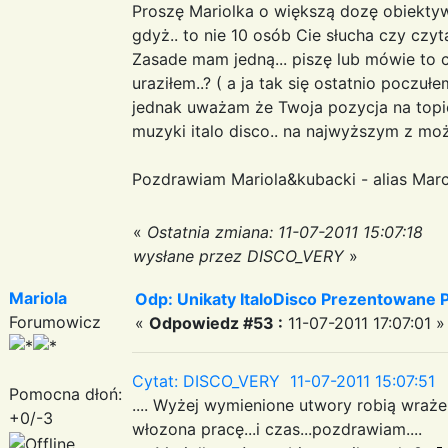
Proszę Mariolka o większą dozę obiektyw
gdyż.. to nie 10 osób Cie słucha czy czyta
Zasade mam jedną... piszę lub mówie to 
uraziłem..? ( a ja tak się ostatnio poczułe
jednak uważam że Twoja pozycja na topie
muzyki italo disco.. na najwyższym z moż
Pozdrawiam Mariola&kubacki - alias Marc
«
Ostatnia zmiana: 11-07-2011 15:07:18
wysłane przez DISCO_VERY
»
Mariola
Odp: Unikaty ItaloDisco Prezentowane P
Forumowicz
«
Odpowiedz #53 :
11-07-2011 17:07:01 »
Cytat: DISCO_VERY 11-07-2011 15:07:51
Pomocna dłoń:
.... Wyżej wymienione utwory robią wrażenie
+0/-3
włozona pracę...i czas...pozdrawiam....