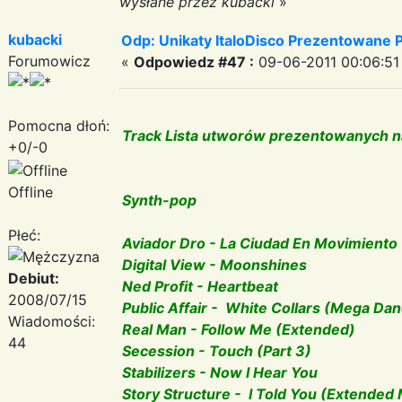
wysłane przez kubacki
»
kubacki
Odp: Unikaty ItaloDisco Prezentowane P
Forumowicz
«
Odpowiedz #47 :
09-06-2011 00:06:51
Pomocna dłoń:
Track Lista utworów prezentowanych na
+0/-0
Offline
Synth-pop
Płeć:
Aviador Dro - La Ciudad En Movimiento
Digital View - Moonshines
Debiut:
Ned Profit - Heartbeat
2008/07/15
Public Affair - White Collars (Mega Da
Wiadomości:
Real Man - Follow Me (Extended)
44
Secession - Touch (Part 3)
Stabilizers - Now I Hear You
Story Structure - I Told You (Extended 