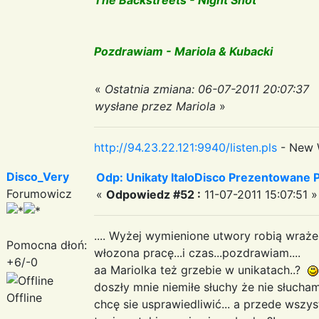
Pozdrawiam - Mariola & Kubacki
«
Ostatnia zmiana: 06-07-2011 20:07:37
wysłane przez Mariola
»
http://94.23.22.121:9940/listen.pls
- New 
Disco_Very
Odp: Unikaty ItaloDisco Prezentowane P
Forumowicz
«
Odpowiedz #52 :
11-07-2011 15:07:51 »
.... Wyżej wymienione utwory robią wrażenie
Pomocna dłoń:
włozona pracę...i czas...pozdrawiam....
+6/-0
aa Mariolka też grzebie w unikatach..?
doszły mnie niemiłe słuchy że nie słucham 
Offline
chcę sie usprawiedliwić... a przede wszy