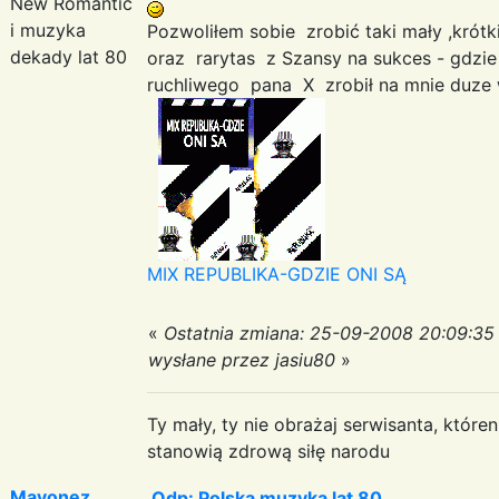
New Romantic
i muzyka
Pozwoliłem sobie zrobić taki mały ,kr
dekady lat 80
oraz rarytas z Szansy na sukces - gdz
ruchliwego pana X zrobił na mnie duze
MIX REPUBLIKA-GDZIE ONI SĄ
«
Ostatnia zmiana: 25-09-2008 20:09:35
wysłane przez jasiu80
»
Ty mały, ty nie obrażaj serwisanta, któr
stanowią zdrową siłę narodu
Mayonez
Odp: Polska muzyka lat 80