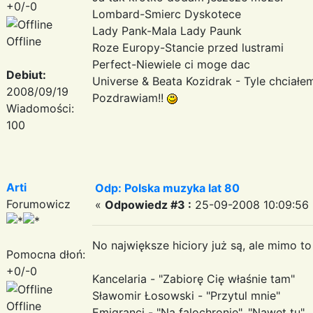
+0/-0
Lombard-Smierc Dyskotece
Lady Pank-Mala Lady Paunk
Offline
Roze Europy-Stancie przed lustrami
Perfect-Niewiele ci moge dac
Debiut:
Universe & Beata Kozidrak - Tyle chciałe
2008/09/19
Pozdrawiam!!
Wiadomości:
100
Arti
Odp: Polska muzyka lat 80
Forumowicz
«
Odpowiedz #3 :
25-09-2008 10:09:56 
No największe hiciory już są, ale mimo to 
Pomocna dłoń:
+0/-0
Kancelaria - "Zabiorę Cię właśnie tam"
Sławomir Łosowski - "Przytul mnie"
Offline
Emigranci - "Na falochronie", "Nawet tu"