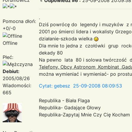
«
Odpowiedz #6 :
25-09-2008 20:09:58
.
Pomocna dłoń:
Dziś powrócę do legendy i muzyków z n
+0/-0
2001 po śmierci lidera i wokalisty Grzeg
działanie-szkoda wielka
Offline
Dla mnie to jedna z czołówki grup rock
dekady 80
Płeć:
Na pewno lata 80 i solowa twórczość
Telefony, Obcy Astronom ,Kombinat ,Gadające
Debiut:
można wymieniać i wymieniać- po prost
2005/08/26
Wiadomości:
Cytat: gebesz 25-09-2008 08:09:53
665
Republika - Biała Flaga
Republika- Gadające Głowy
Republika-Zapytaj Mnie Czy Cię Kocham