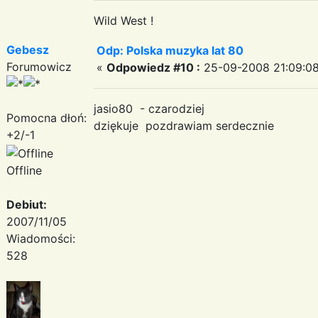
Wild West !
Gebesz
Odp: Polska muzyka lat 80
Forumowicz
«
Odpowiedz #10 :
25-09-2008 21:09:08
jasio80 - czarodziej
Pomocna dłoń:
dziękuje pozdrawiam serdecznie
+2/-1
Offline
Debiut:
2007/11/05
Wiadomości:
528