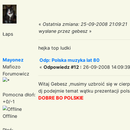
«
Ostatnia zmiana: 25-09-2008 21:09:21
wysłane przez gebesz
»
Łaps
hejka top ludki
Mayonez
Odp: Polska muzyka lat 80
Mafiozo
«
Odpowiedz #12 :
26-09-2008 14:09:39
Forumowicz
Witaj Gebesz ,musimy uzbroić się w cierp
dj podejmie temat wątku prezentacji pols
Pomocna dłoń:
DOBRE BO POLSKIE
+0/-1
Offline
Płeć: