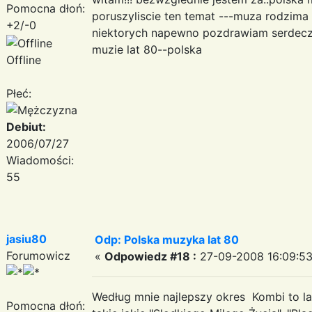
Pomocna dłoń:
poruszyliscie ten temat ---muza rodzima 
+2/-0
niektorych napewno pozdrawiam serdecz
muzie lat 80--polska
Offline
Płeć:
Debiut:
2006/07/27
Wiadomości:
55
jasiu80
Odp: Polska muzyka lat 80
Forumowicz
«
Odpowiedz #18 :
27-09-2008 16:09:53
Według mnie najlepszy okres Kombi to l
Pomocna dłoń: