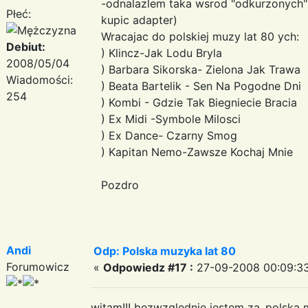
-odnalazlem taka wsrod "odkurzonych" v
Płeć:
kupic adapter)
Wracajac do polskiej muzy lat 80 ych:
Debiut:
) Klincz-Jak Lodu Bryla
2008/05/04
) Barbara Sikorska- Zielona Jak Trawa
Wiadomości:
) Beata Bartelik - Sen Na Pogodne Dni
254
) Kombi - Gdzie Tak Biegniecie Bracia
) Ex Midi -Symbole Milosci
) Ex Dance- Czarny Smog
) Kapitan Nemo-Zawsze Kochaj Mnie
Pozdro
Andi
Odp: Polska muzyka lat 80
Forumowicz
«
Odpowiedz #17 :
27-09-2008 00:09:33
witam!!! bezwzglednie jestem za..polska 