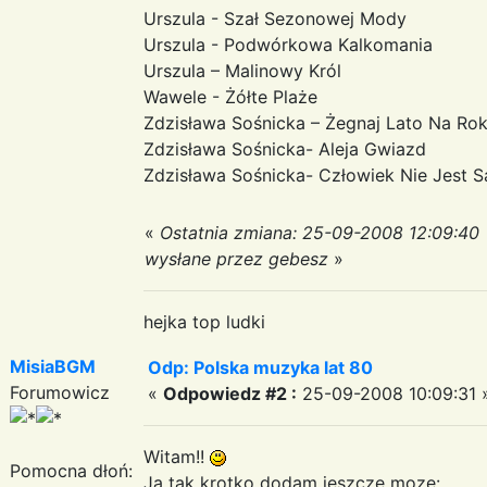
Urszula - Szał Sezonowej Mody
Urszula - Podwórkowa Kalkomania
Urszula – Malinowy Król
Wawele - Żółte Plaże
Zdzisława Sośnicka – Żegnaj Lato Na Ro
Zdzisława Sośnicka- Aleja Gwiazd
Zdzisława Sośnicka- Człowiek Nie Jest 
«
Ostatnia zmiana: 25-09-2008 12:09:40
wysłane przez gebesz
»
hejka top ludki
MisiaBGM
Odp: Polska muzyka lat 80
Forumowicz
«
Odpowiedz #2 :
25-09-2008 10:09:31 
Witam!!
Pomocna dłoń:
Ja tak krotko dodam jeszcze moze: