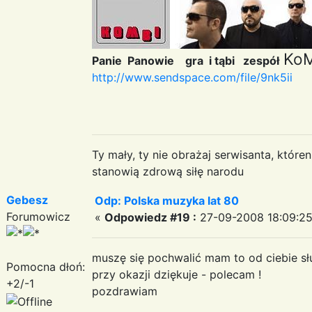
KoM
Panie Panowie gra i tąbi zespół
http://www.sendspace.com/file/9nk5ii
Ty mały, ty nie obrażaj serwisanta, któr
stanowią zdrową siłę narodu
Gebesz
Odp: Polska muzyka lat 80
Forumowicz
«
Odpowiedz #19 :
27-09-2008 18:09:25
muszę się pochwalić mam to od ciebie sł
Pomocna dłoń:
przy okazji dziękuje - polecam !
+2/-1
pozdrawiam