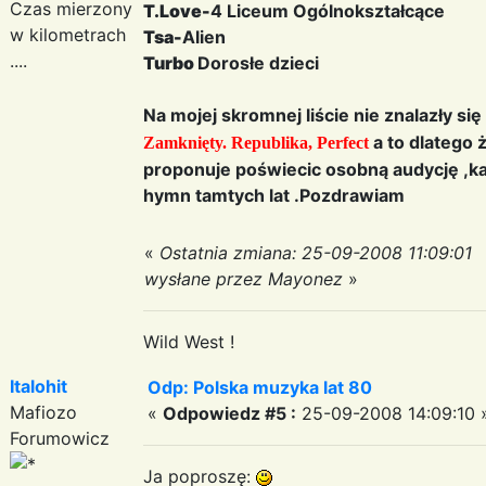
Czas mierzony
T.Love-
4 Liceum Ogólnokształcące
w kilometrach
Tsa-
Alien
....
Turbo
Dorosłe dzieci
Na mojej skromnej liście nie znalazły się 
a to dlatego 
Zamknięty. Republika, Perfect
proponuje poświecic osobną audycję ,ka
hymn tamtych lat .Pozdrawiam
«
Ostatnia zmiana: 25-09-2008 11:09:01
wysłane przez Mayonez
»
Wild West !
Italohit
Odp: Polska muzyka lat 80
Mafiozo
«
Odpowiedz #5 :
25-09-2008 14:09:10 
Forumowicz
Ja poproszę: