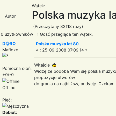
Wątek:
Polska muzyka l
Autor
(Przeczytany 82118 razy)
0 użytkowników i 1 Gość przegląda ten wątek.
D@RO
Polska muzyka lat 80
Mafiozo
«
:
25-09-2008 07:09:14 »
Witajcie
Pomocna dłoń:
Widzę że podoba Wam się polska muzyk
+0/-0
propozycje utworów
do grania na najbliższą audycję. Czeka
Offline
Płeć:
Debiut: