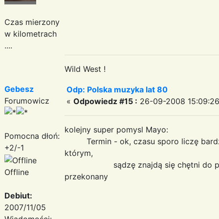
Czas mierzony
w kilometrach
....
Wild West !
Gebesz
Odp: Polska muzyka lat 80
Forumowicz
«
Odpowiedz #15 :
26-09-2008 15:09:26
kolejny super pomysl Mayo:
Pomocna dłoń:
Termin - ok, czasu sporo liczę bardzo
+2/-1
którym,
sądzę znajdą się chętni do podjęc
Offline
przekonany
Debiut:
2007/11/05
Wiadomości: