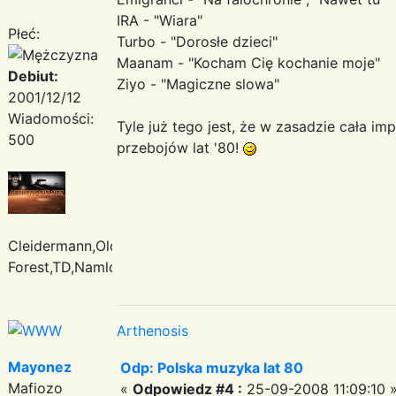
IRA - "Wiara"
Płeć:
Turbo - "Dorosłe dzieci"
Maanam - "Kocham Cię kochanie moje"
Debiut:
Ziyo - "Magiczne slowa"
2001/12/12
Wiadomości:
Tyle już tego jest, że w zasadzie cała i
500
przebojów lat '80!
Cleidermann,Oldfield,Enigma,Deep
Forest,TD,Namlook
Arthenosis
Mayonez
Odp: Polska muzyka lat 80
Mafiozo
«
Odpowiedz #4 :
25-09-2008 11:09:10 