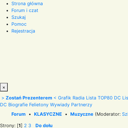
Strona główna
Forum i czat
Szukaj
Pomoc
Rejestracja
×
>
Zostań Prezenterem
<
Grafik Radia
Lista TOP80 DC
Li
DC
Biografie
Felietony
Wywiady
Partnerzy
Forum
•
KLASYCZNE
•
Muzyczne
(Moderator:
Sz
Strony: [
1
]
2
3
Do dołu