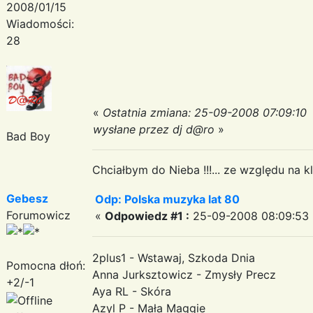
2008/01/15
Wiadomości:
28
«
Ostatnia zmiana: 25-09-2008 07:09:10
wysłane przez dj d@ro
»
Bad Boy
Chciałbym do Nieba !!!... ze względu na kli
Gebesz
Odp: Polska muzyka lat 80
Forumowicz
«
Odpowiedz #1 :
25-09-2008 08:09:53 
2plus1 - Wstawaj, Szkoda Dnia
Pomocna dłoń:
Anna Jurksztowicz - Zmysły Precz
+2/-1
Aya RL - Skóra
Azyl P - Mała Maggie