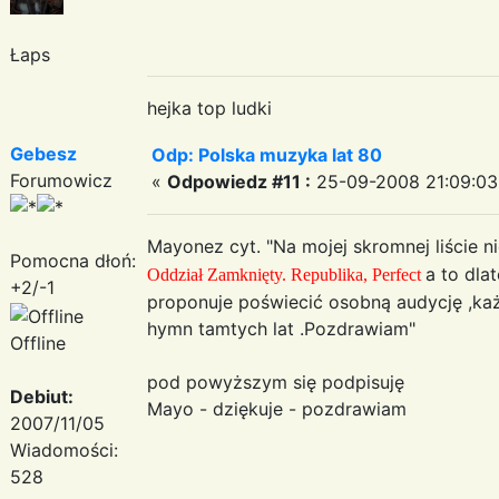
Łaps
hejka top ludki
Gebesz
Odp: Polska muzyka lat 80
Forumowicz
«
Odpowiedz #11 :
25-09-2008 21:09:03
Mayonez cyt. "Na mojej skromnej liście nie
Pomocna dłoń:
a to dla
Oddział Zamknięty. Republika, Perfect
+2/-1
proponuje poświecić osobną audycję ,każ
hymn tamtych lat .Pozdrawiam"
Offline
pod powyższym się podpisuję
Debiut:
Mayo - dziękuje - pozdrawiam
2007/11/05
Wiadomości:
528