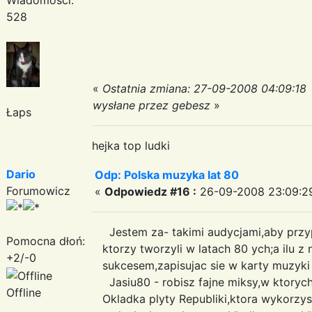
528
«
Ostatnia zmiana: 27-09-2008 04:09:18
wysłane przez gebesz
»
Łaps
hejka top ludki
Dario
Odp: Polska muzyka lat 80
Forumowicz
«
Odpowiedz #16 :
26-09-2008 23:09:2
Jestem za- takimi audycjami,aby przy
Pomocna dłoń:
ktorzy tworzyli w latach 80 ych;a ilu z 
+2/-0
sukcesem,zapisujac sie w karty muzyki
Jasiu80 - robisz fajne miksy,w ktorych
Offline
Okladka plyty Republiki,ktora wykorzys