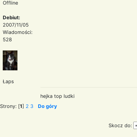
Offline
Debiut:
2007/11/05
Wiadomości:
528
Łaps
hejka top ludki
Strony: [
1
]
2
3
Do góry
Skocz do: