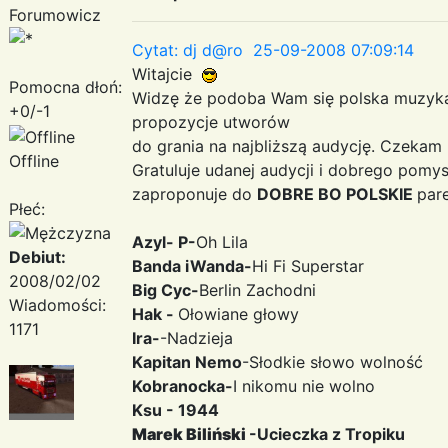
Forumowicz
Cytat: dj d@ro 25-09-2008 07:09:14
Witajcie
Pomocna dłoń:
Widzę że podoba Wam się polska muzyk
+0/-1
propozycje utworów
do grania na najbliższą audycję. Czeka
Offline
Gratuluje udanej audycji i dobrego pomys
zaproponuje do
DOBRE BO POLSKIE
pare
Płeć:
Azyl- P-
Oh Lila
Debiut:
Banda iWanda-
Hi Fi Superstar
2008/02/02
Big Cyc-
Berlin Zachodni
Wiadomości:
Hak -
Ołowiane głowy
1171
Ira-
-Nadzieja
Kapitan Nemo
-Słodkie słowo wolność
Kobranocka-
I nikomu nie wolno
Ksu - 1944
Marek Biliński
-Ucieczka z Tropiku