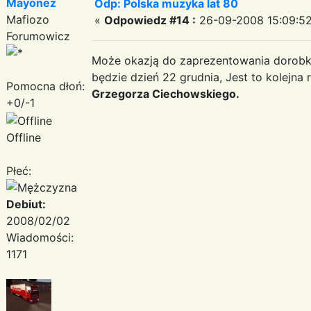
Mayonez
Odp: Polska muzyka lat 80
Mafiozo
«
Odpowiedz #14 :
26-09-2008 15:09:52
Forumowicz
Może okazją do zaprezentowania dorob
będzie dzień 22 grudnia, Jest to kolejna 
Pomocna dłoń:
Grzegorza Ciechowskiego.
+0/-1
Offline
Płeć:
Debiut:
2008/02/02
Wiadomości:
1171