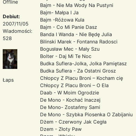
Offline
Bajm - Nie Ma Wody Na Pustyni
Bajm- Małpa I Ja
Debiut:
Bajm -Różowa Kula
2007/11/05
Bajm - Co Mi Panie Dasz
Wiadomości:
Banda I Wanda - Nie Będę Julia
528
Bilinski Marek - Fontanna Radosci
Bogusław Mec - Mały Szu
Bolter - Daj Mi Te Noc
Budka Suflera-Jolka, Jolka Pamiętasz
Budka Suflera - Za Ostatni Grosz
Chłopcy Z Placu Broni – Kocham cię
Łaps
Chłopcy Z Placu Broni – O Ela
Daab - W Moim Ogrodzie
De Mono - Kochać Inaczej
De Mono- Zostańmy Sami
De Mono - Szybka Piosenka O Zabijaniu
Dżem - Czerwony Jak Cegła
Dzem - Złoty Paw