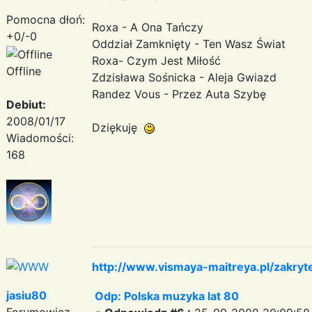
Pomocna dłoń:
Roxa - A Ona Tańczy
+0/-0
Oddział Zamknięty - Ten Wasz Świat
Roxa- Czym Jest Miłość
Offline
Zdzisława Sośnicka - Aleja Gwiazd
Randez Vous - Przez Auta Szybę
Debiut:
2008/01/17
Dziękuję
Wiadomości:
168
http://www.vismaya-maitreya.pl/zakryt
jasiu80
Odp: Polska muzyka lat 80
Forumowicz