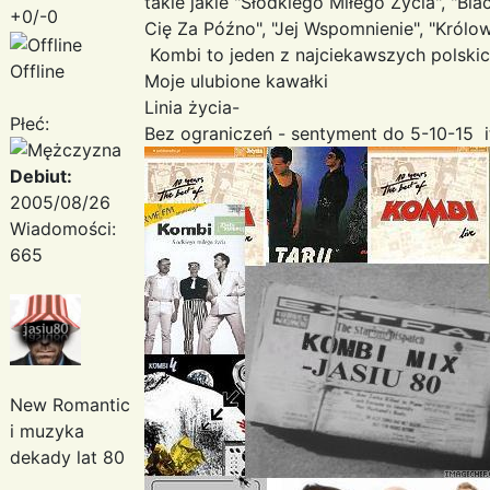
takie jakie "Słodkiego Miłego Życia", "Bl
+0/-0
Cię Za Późno", "Jej Wspomnienie", "Królo
Kombi to jeden z najciekawszych polski
Offline
Moje ulubione kawałki
Linia życia-
Płeć:
Bez ograniczeń - sentyment do 5-10-15 itd..
Debiut:
2005/08/26
Wiadomości:
665
New Romantic
i muzyka
dekady lat 80