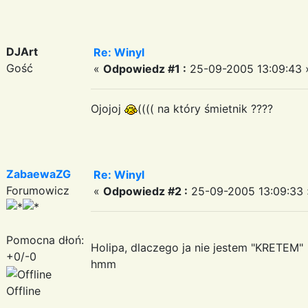
DJArt
Re: Winyl
Gość
«
Odpowiedz #1 :
25-09-2005 13:09:43 
Ojojoj
(((( na który śmietnik ????
ZabaewaZG
Re: Winyl
Forumowicz
«
Odpowiedz #2 :
25-09-2005 13:09:33 
Pomocna dłoń:
Holipa, dlaczego ja nie jestem "KRETEM"
+0/-0
hmm
Offline