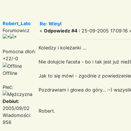
Robert_Lato
Re: Winyl
Forumowicz
«
Odpowiedz #4 :
25-09-2005 17:09:16 
Koledzy i koleżanki ...
Pomocna dłoń:
+22/-0
Nie dołujcie faceta - bo i tak jest już nieź
Offline
Jak to się mówi - zgodnie z powiedzen
Płeć:
Pozdrawiam i głowa do góry... :-) wszyst
Debiut:
2005/09/02
Robert.
Wiadomości:
956