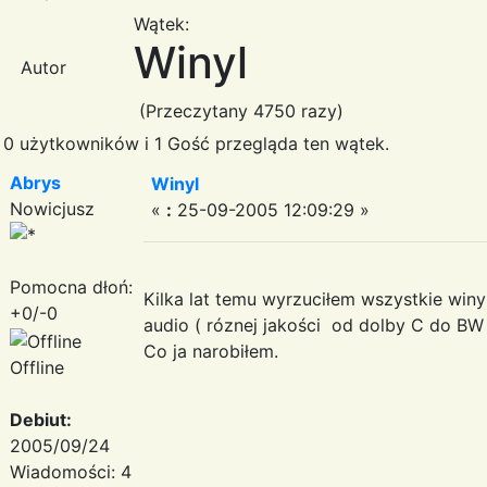
Wątek:
Winyl
Autor
(Przeczytany 4750 razy)
0 użytkowników i 1 Gość przegląda ten wątek.
Abrys
Winyl
Nowicjusz
«
:
25-09-2005 12:09:29 »
Pomocna dłoń:
Kilka lat temu wyrzuciłem wszystkie winy
+0/-0
audio ( róznej jakości od dolby C do BW
Co ja narobiłem.
Offline
Debiut:
2005/09/24
Wiadomości: 4