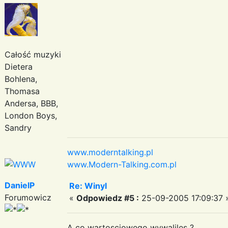
Całość muzyki
Dietera
Bohlena,
Thomasa
Andersa, BBB,
London Boys,
Sandry
www.moderntalking.pl
www.Modern-Talking.com.pl
DanielP
Re: Winyl
Forumowicz
«
Odpowiedz #5 :
25-09-2005 17:09:37 
A co wartosciowego wywaliles ?