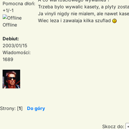
Pomocna dłoń:
Trzeba bylo wywalic kasety, a plyty zos
+1/-1
Ja vinyli nigdy nie mialem, ale nawet kas
Wiec leza i zawalaja kilka szuflad
Offline
Debiut:
2003/01/15
Wiadomości:
1689
Strony: [
1
]
Do góry
Skocz do: