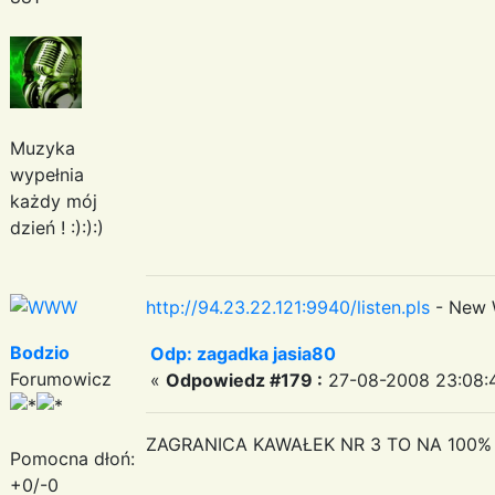
Muzyka
wypełnia
każdy mój
dzień ! :):):)
http://94.23.22.121:9940/listen.pls
- New 
Bodzio
Odp: zagadka jasia80
Forumowicz
«
Odpowiedz #179 :
27-08-2008 23:08:
ZAGRANICA KAWAŁEK NR 3 TO NA 100% Blo
Pomocna dłoń:
+0/-0