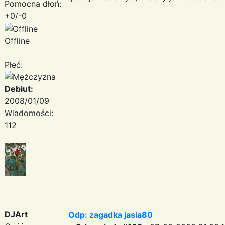
Pomocna dłoń:
+0/-0
Offline
Płeć:
Debiut:
2008/01/09
Wiadomości:
112
DJArt
Odp: zagadka jasia80