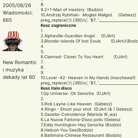
8.
2005/08/26
9.2+1-Man of mestery (Bodzio)
Wiadomości:
10.Andrzej Rybiński- Mogłaś Małgoś (Gebesz)
665
preg_replace('/(.{39})/u', '$1
', '____________________
Kosz zagraniczne
1.
2.Alphaville-Guardian Angel (DJArt)
3.Blondie-Islands Of lost Souls (DJArt)/(Bodz
4.
5.
6.Clannad- Closer To You Heart (DJArt)
New Romantic
7.
8.
i muzyka
9.
dekady lat 80
10.Level -42- Heaven In My Hands (marchewa1)
preg_replace('/(.{39})/u', '$1
', '____________________
Kosz italo disco
1.Gp Universe- Oh Senorita (DJArt)
2.
3.Rick Layne-Like Heaven (Gebesz)
4.Ringo - Shoot your shot (DJArt )& ( Gebesz)
5.Gazebo-Coincidence (Mariola W_wa)
6.La Nuova Fattoria-Disco pollo (Gebesz
7.Eddy Huntington-Hey Senorita (Bodzio)
8.Helicon-You See(Bodzio)
9.Baltimora-Chinese Restaurant (Bodzio)