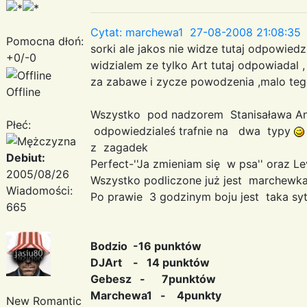
Cytat: marchewa1 27-08-2008 21:08:35
Pomocna dłoń:
sorki ale jakos nie widze tutaj odpowiedzi
+0/-0
widzialem ze tylko Art tutaj odpowiadal 
za zabawe i zycze powodzenia ,malo teg
Offline
Wszystko pod nadzorem Stanisaława Ani
Płeć:
odpowiedzialeś trafnie na dwa typy
z zagadek
Debiut:
Perfect-''Ja zmieniam się w psa'' oraz Le
2005/08/26
Wszystko podliczone już jest marchewk
Wiadomości:
Po prawie 3 godzinym boju jest taka sy
665
Bodzio -16 punktów
DJArt - 14 punktów
Gebesz - 7punktów
Marchewa1 - 4punkty
New Romantic