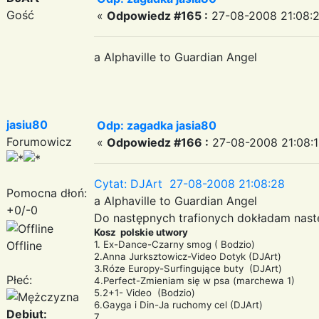
Gość
«
Odpowiedz #165 :
27-08-2008 21:08:2
a Alphaville to Guardian Angel
jasiu80
Odp: zagadka jasia80
Forumowicz
«
Odpowiedz #166 :
27-08-2008 21:08:1
Cytat: DJArt 27-08-2008 21:08:28
Pomocna dłoń:
a Alphaville to Guardian Angel
+0/-0
Do następnych trafionych dokładam nas
Kosz polskie utwory
Offline
1. Ex-Dance-Czarny smog ( Bodzio)
2.Anna Jurksztowicz-Video Dotyk (DJArt)
3.Róze Europy-Surfingujące buty (DJArt)
Płeć:
4.Perfect-Zmieniam się w psa (marchewa 1)
5.2+1- Video (Bodzio)
6.Gayga i Din-Ja ruchomy cel (DJArt)
Debiut:
7.