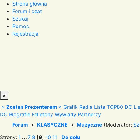
Strona główna
Forum i czat
Szukaj
Pomoc
Rejestracja
×
>
Zostań Prezenterem
<
Grafik Radia
Lista TOP80 DC
Li
DC
Biografie
Felietony
Wywiady
Partnerzy
Forum
•
KLASYCZNE
•
Muzyczne
(Moderator:
Sz
Strony:
1
...
7
8
[
9
]
10
11
Do dołu