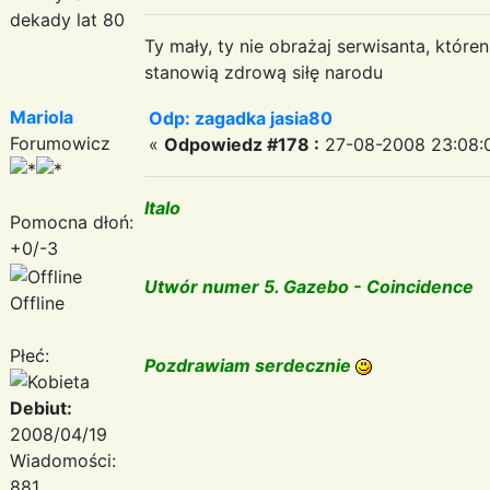
dekady lat 80
Ty mały, ty nie obrażaj serwisanta, któr
stanowią zdrową siłę narodu
Mariola
Odp: zagadka jasia80
Forumowicz
«
Odpowiedz #178 :
27-08-2008 23:08:
Italo
Pomocna dłoń:
+0/-3
Utwór numer 5. Gazebo - Coincidence
Offline
Płeć:
Pozdrawiam serdecznie
Debiut:
2008/04/19
Wiadomości:
881