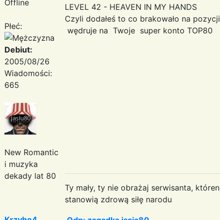
Offline
LEVEL 42 - HEAVEN IN MY HANDS
Czyli dodałeś to co brakowało na pozycj
Płeć:
wędruje na Twoje super konto TOP80
Debiut:
2005/08/26
Wiadomości:
665
New Romantic
i muzyka
dekady lat 80
Ty mały, ty nie obrażaj serwisanta, któr
stanowią zdrową siłę narodu
Krzyho4
Odp: zagadka jasia80