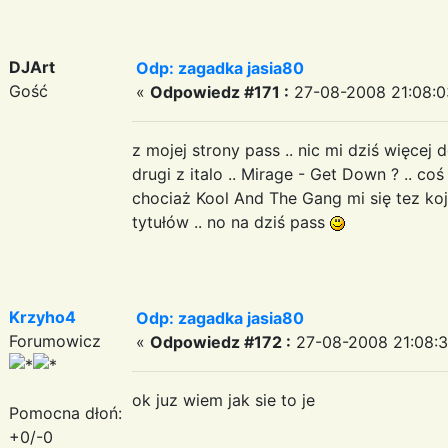
DJArt
Odp: zagadka jasia80
Gość
«
Odpowiedz #171 :
27-08-2008 21:08:0
z mojej strony pass .. nic mi dziś więcej
drugi z italo .. Mirage - Get Down ? .. coś
chociaż Kool And The Gang mi się tez koj
tytułów .. no na dziś pass
Krzyho4
Odp: zagadka jasia80
Forumowicz
«
Odpowiedz #172 :
27-08-2008 21:08:3
ok juz wiem jak sie to je
Pomocna dłoń:
+0/-0