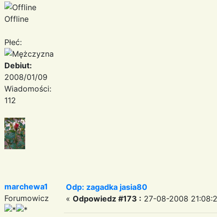
Offline
Płeć:
Debiut:
2008/01/09
Wiadomości:
112
marchewa1
Odp: zagadka jasia80
Forumowicz
«
Odpowiedz #173 :
27-08-2008 21:08:2