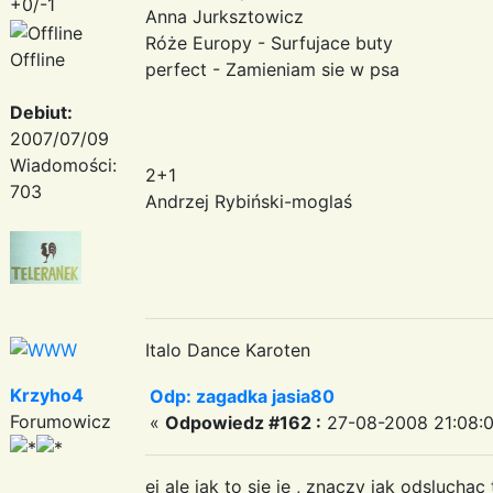
+0/-1
Anna Jurksztowicz
Róże Europy - Surfujace buty
Offline
perfect - Zamieniam sie w psa
Debiut:
2007/07/09
Wiadomości:
2+1
703
Andrzej Rybiński-moglaś
Italo Dance Karoten
Krzyho4
Odp: zagadka jasia80
Forumowicz
«
Odpowiedz #162 :
27-08-2008 21:08:0
ej ale jak to sie je , znaczy jak odsluchac