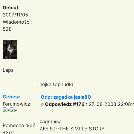
Debiut:
2007/11/05
Wiadomości:
528
Łaps
hejka top ludki
Gebesz
Odp: zagadka jasia80
Forumowicz
«
Odpowiedz #176 :
27-08-2008 22:08:
zagranica
Pomocna dłoń:
7.FEIST--THE SIMPLE STORY
+2/-1