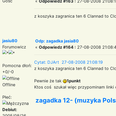
Gość
«
Odpowiedz #163 :
27-08-2008 21:08:1
z koszyka zagranica ten 6 Clannad to Cl
jasiu80
Odp: zagadka jasia80
Forumowicz
«
Odpowiedz #164 :
27-08-2008 21:08:
Cytat: DJArt 27-08-2008 21:08:19
Pomocna dłoń:
z koszyka zagranica ten 6 Clannad to Cl
+0/-0
Pewnie że tak
1punkt
Offline
Ktos coś szukał więc przypominam linki
Płeć:
zagadka 12- (muzyka Pols
Debiut:
2005/08/26