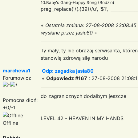
10.Baby's Gang-Happy Song (Bodzio)
preg_replace('/(.{39})/u', '$1
', '___________
«
Ostatnia zmiana: 27-08-2008 23:08:45
wysłane przez jasiu80
»
Ty mały, ty nie obrażaj serwisanta, któr
stanowią zdrową siłę narodu
marchewa1
Odp: zagadka jasia80
Forumowicz
«
Odpowiedz #167 :
27-08-2008 21:08:1
do zagranicznych dodalbym jeszcze
Pomocna dłoń:
+0/-1
LEVEL 42 - HEAVEN IN MY HANDS
Offline
Debiut: