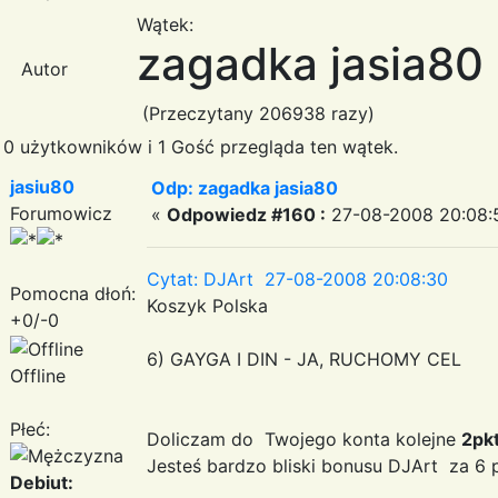
Wątek:
zagadka jasia80
Autor
(Przeczytany 206938 razy)
0 użytkowników i 1 Gość przegląda ten wątek.
jasiu80
Odp: zagadka jasia80
Forumowicz
«
Odpowiedz #160 :
27-08-2008 20:08:
Cytat: DJArt 27-08-2008 20:08:30
Pomocna dłoń:
Koszyk Polska
+0/-0
6) GAYGA I DIN - JA, RUCHOMY CEL
Offline
Płeć:
Doliczam do Twojego konta kolejne
2pk
Jesteś bardzo bliski bonusu DJArt za 6
Debiut: