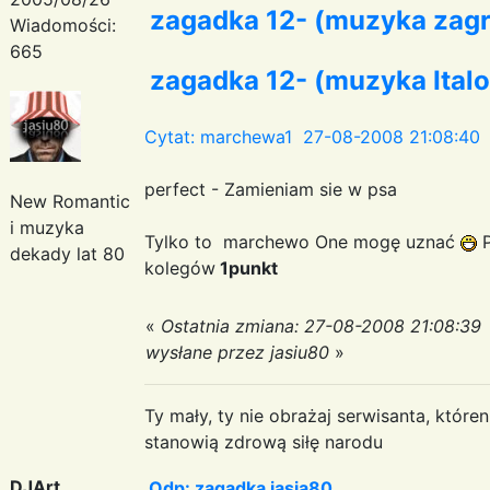
zagadka 12- (muzyka zag
Wiadomości:
665
zagadka 12- (muzyka Italo
Cytat: marchewa1 27-08-2008 21:08:40
perfect - Zamieniam sie w psa
New Romantic
i muzyka
Tylko to marchewo One mogę uznać
P
dekady lat 80
kolegów
1punkt
«
Ostatnia zmiana: 27-08-2008 21:08:39
wysłane przez jasiu80
»
Ty mały, ty nie obrażaj serwisanta, któr
stanowią zdrową siłę narodu
DJArt
Odp: zagadka jasia80