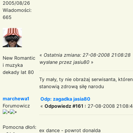
2005/08/26
Wiadomości:
665
«
Ostatnia zmiana: 27-08-2008 21:08:28
New Romantic
wysłane przez jasiu80
»
i muzyka
dekady lat 80
Ty mały, ty nie obrażaj serwisanta, któr
stanowią zdrową siłę narodu
marchewa1
Odp: zagadka jasia80
Forumowicz
«
Odpowiedz #161 :
27-08-2008 21:08:4
Pomocna dłoń:
ex dance - powrot donalda