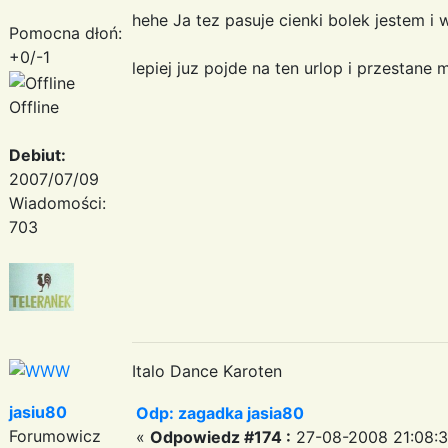
hehe Ja tez pasuje cienki bolek jestem i
Pomocna dłoń:
+0/-1
lepiej juz pojde na ten urlop i przestane
Offline
Debiut:
2007/07/09
Wiadomości:
703
Italo Dance Karoten
jasiu80
Odp: zagadka jasia80
Forumowicz
«
Odpowiedz #174 :
27-08-2008 21:08:3