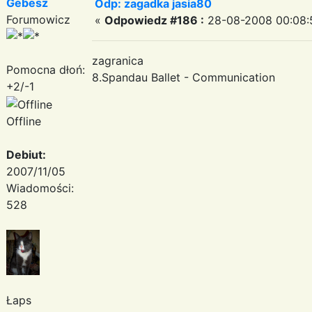
Gebesz
Odp: zagadka jasia80
Forumowicz
«
Odpowiedz #186 :
28-08-2008 00:08:
zagranica
Pomocna dłoń:
8.Spandau Ballet - Communication
+2/-1
Offline
Debiut:
2007/11/05
Wiadomości:
528
Łaps