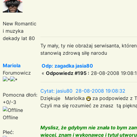
New Romantic
i muzyka
dekady lat 80
Ty mały, ty nie obrażaj serwisanta, któr
stanowią zdrową siłę narodu
Mariola
Odp: zagadka jasia80
Forumowicz
«
Odpowiedz #195 :
28-08-2008 19:08:1
Cytat: jasiu80 28-08-2008 19:08:32
Pomocna dłoń:
Dziękuje Mariolka
za podpowiedz z T
+0/-3
Czyli ma się rozumieć ze znasz tą piękn
Offline
Myslisz, że gdybym nie znała to bym zam
Płeć:
więcej, znam i wykonawcę i tytuł utwor