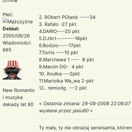
Offline
Płeć:
2. RObert POland -----34
3. Rafalo -27 pkt
Debiut:
4.DARIO----20 pkt
2005/08/26
5.DJArt---------18pkt
Wiadomości:
6.Bodzio-----17pkt
665
7.Torris ----10 pkt
8.Marchewa 1 ---- 8 pkt
9.Marcin DG- 4 pkt
10. Anulka----2pkt
11.Mariolka Wa_wa 2-pkt
12.. remixdg ---2 pkt
New Romantic
i muzyka
«
Ostatnia zmiana: 28-08-2008 22:08:07
dekady lat 80
wysłane przez jasiu80
»
Ty mały, ty nie obrażaj serwisanta, któr