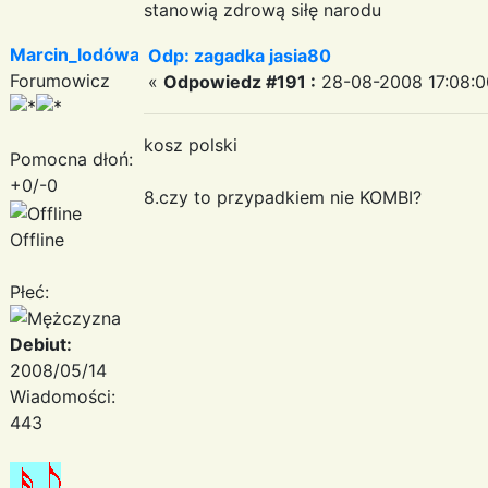
stanowią zdrową siłę narodu
Marcin_lodówa
Odp: zagadka jasia80
Forumowicz
«
Odpowiedz #191 :
28-08-2008 17:08:0
kosz polski
Pomocna dłoń:
+0/-0
8.czy to przypadkiem nie KOMBI?
Offline
Płeć:
Debiut:
2008/05/14
Wiadomości:
443