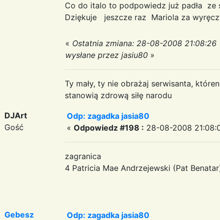
Co do italo to podpowiedz już padła ze st
Dziękuje jeszcze raz Mariola za wyręc
«
Ostatnia zmiana: 28-08-2008 21:08:26
wysłane przez jasiu80
»
Ty mały, ty nie obrażaj serwisanta, któr
stanowią zdrową siłę narodu
DJArt
Odp: zagadka jasia80
Gość
«
Odpowiedz #198 :
28-08-2008 21:08:
zagranica
4 Patricia Mae Andrzejewski (Pat Benatar)
Gebesz
Odp: zagadka jasia80