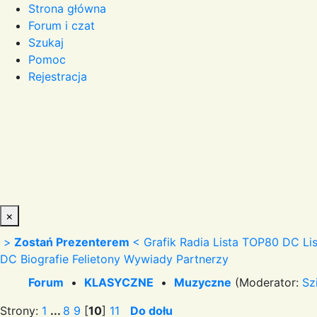
Strona główna
Forum i czat
Szukaj
Pomoc
Rejestracja
×
>
Zostań Prezenterem
<
Grafik Radia
Lista TOP80 DC
Li
DC
Biografie
Felietony
Wywiady
Partnerzy
Forum
•
KLASYCZNE
•
Muzyczne
(Moderator:
Sz
Strony:
1
...
8
9
[
10
]
11
Do dołu