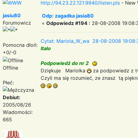
http://94.23.22.121:9940/listen.pls
- New 
jasiu80
Odp: zagadka jasia80
Forumowicz
«
Odpowiedz #194 :
28-08-2008 19:08:
Cytat: Mariola_W_wa 28-08-2008 19:08:
Pomocna dłoń:
Italo
+0/-0
Podpowiedź do nr 2
Offline
Dziękuje Mariolka
za podpowiedz z t
Czyli ma się rozumieć, ze znasz tą pięk
Płeć:
Debiut:
2005/08/26
Wiadomości:
665