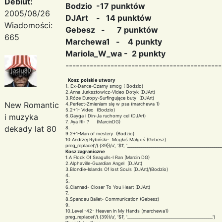
Debiut:
Bodzio -17 punktów
2005/08/26
DJArt - 14 punktów
Wiadomości:
Gebesz - 7 punktów
665
Marchewa1 - 4 punkty
Mariola_W_wa - 2 punkty
---------------------------------------------
Kosz polskie utwory
1. Ex-Dance-Czarny smog ( Bodzio)
2.Anna Jurksztowicz-Video Dotyk (DJArt)
3.Róze Europy-Surfingujące buty (DJArt)
New Romantic
4.Perfect-Zmieniam się w psa (marchewa 1)
5.2+1- Video (Bodzio)
i muzyka
6.Gayga i Din-Ja ruchomy cel (DJArt)
7. Aya Rl- ? (MarcinDG)
dekady lat 80
8.
9.2+1-Man of mestery (Bodzio)
10.Andrzej Rybiński- Mogłaś Małgoś (Gebesz)
preg_replace('/(.{39})/u', '$1
', '________________________________________________
Kosz zagraniczne
1.A Flock Of Seagulls-I Ran (Marcin DG)
2.Alphaville-Guardian Angel (DJArt)
3.Blondie-Islands Of lost Souls (DJArt)/(Bodzio)
4.
5.
6.Clannad- Closer To You Heart (DJArt)
7.
8.Spandau Ballet- Communication (Gebesz)
9.
10.Level -42- Heaven In My Hands (marchewa1)
preg_replace('/(.{39})/u', '$1
', '___________________________________________')