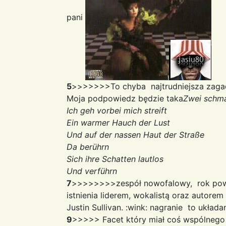
pani
5
>>>>>>>To chyba najtrudniejsza zagad
Moja podpowiedz będzie taka
Zwei schma
Ich geh vorbei mich streift
Ein warmer Hauch der Lust
Und auf der nassen Haut der Straße
Da berührn
Sich ihre Schatten lautlos
Und verführn
7
>>>>>>>>zespół nowofalowy, rok pows
istnienia liderem, wokalistą oraz autorem
Justin Sullivan. :wink: nagranie to układ
9
>>>>> Facet który miał coś wspólnego