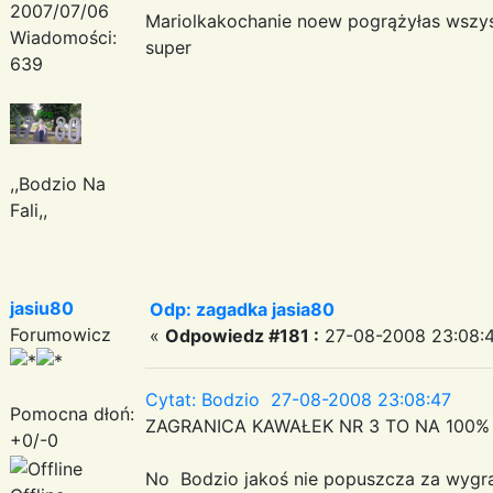
2007/07/06
Mariolkakochanie noew pogrążyłas wszy
Wiadomości:
super
639
,,Bodzio Na
Fali,,
jasiu80
Odp: zagadka jasia80
Forumowicz
«
Odpowiedz #181 :
27-08-2008 23:08:4
Cytat: Bodzio 27-08-2008 23:08:47
Pomocna dłoń:
ZAGRANICA KAWAŁEK NR 3 TO NA 100% Blo
+0/-0
No Bodzio jakoś nie popuszcza za wyg