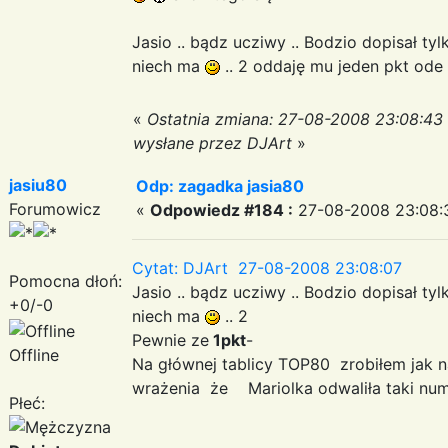
Jasio .. bądz ucziwy .. Bodzio dopisał tyl
niech ma
.. 2 oddaję mu jeden pkt ode 
«
Ostatnia zmiana: 27-08-2008 23:08:43
wysłane przez DJArt
»
jasiu80
Odp: zagadka jasia80
Forumowicz
«
Odpowiedz #184 :
27-08-2008 23:08:
Cytat: DJArt 27-08-2008 23:08:07
Pomocna dłoń:
Jasio .. bądz ucziwy .. Bodzio dopisał tyl
+0/-0
niech ma
.. 2
Pewnie ze
1pkt
-
Offline
Na głównej tablicy TOP80 zrobiłem jak n
wrażenia że Mariolka odwaliła taki nu
Płeć: