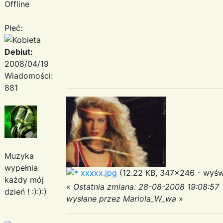
Offline
Płeć:
Debiut:
2008/04/19
Wiadomości:
881
Muzyka
wypełnia
xxxxx.jpg
(12.22 KB, 347x246 - wyświ
każdy mój
«
Ostatnia zmiana: 28-08-2008 19:08:57
dzień ! :):):)
wysłane przez Mariola_W_wa
»