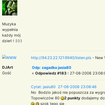
Muzyka
wypełnia
każdy mój
dzień ! :):):)
http://94.23.22.121:9940/listen.pls
- New 
DJArt
Odp: zagadka jasia80
Gość
«
Odpowiedz #183 :
27-08-2008 23:08:
Cytat: jasiu80 27-08-2008 23:08:46
No Bodzio jakoś nie popuszcza za wyg
Topowiczów 80
2 punkty
dodajemy do 
szok tego się