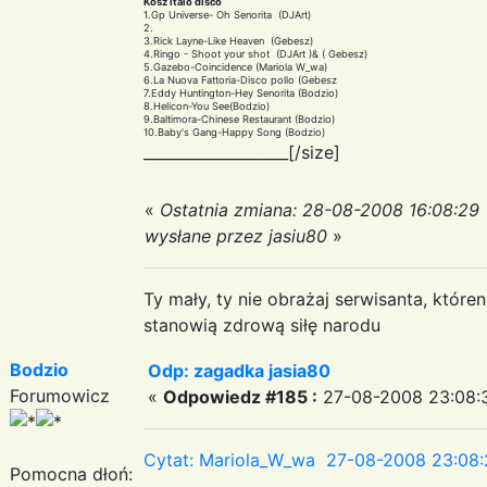
Kosz italo disco
1.Gp Universe- Oh Senorita (DJArt)
2.
3.Rick Layne-Like Heaven (Gebesz)
4.Ringo - Shoot your shot (DJArt )& ( Gebesz)
5.Gazebo-Coincidence (Mariola W_wa)
6.La Nuova Fattoria-Disco pollo (Gebesz
7.Eddy Huntington-Hey Senorita (Bodzio)
8.Helicon-You See(Bodzio)
9.Baltimora-Chinese Restaurant (Bodzio)
10.Baby's Gang-Happy Song (Bodzio)
___________________[/size]
«
Ostatnia zmiana: 28-08-2008 16:08:29
wysłane przez jasiu80
»
Ty mały, ty nie obrażaj serwisanta, któr
stanowią zdrową siłę narodu
Bodzio
Odp: zagadka jasia80
Forumowicz
«
Odpowiedz #185 :
27-08-2008 23:08:3
Cytat: Mariola_W_wa 27-08-2008 23:08:
Pomocna dłoń: