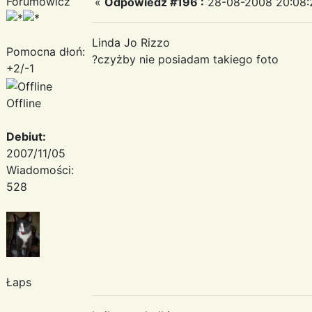
Forumowicz
«
Odpowiedz #196 :
28-08-2008 20:08:
Linda Jo Rizzo
Pomocna dłoń:
?czyżby nie posiadam takiego foto
+2/-1
Offline
Debiut:
2007/11/05
Wiadomości:
528
Łaps