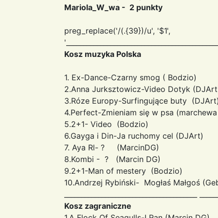
Mariola_W_wa - 2 punkty
preg_replace('/(.{39})/u', '$1
',
'____________________________________________
Kosz muzyka Polska
1. Ex-Dance-Czarny smog ( Bodzio)
2.Anna Jurksztowicz-Video Dotyk (DJArt
3.Róze Europy-Surfingujące buty (DJArt
4.Perfect-Zmieniam się w psa (marchewa 
5.2+1- Video (Bodzio)
6.Gayga i Din-Ja ruchomy cel (DJArt)
7. Aya Rl- ? (MarcinDG)
8.Kombi - ? (Marcin DG)
9.2+1-Man of mestery (Bodzio)
10.Andrzej Rybiński- Mogłaś Małgoś (Ge
_______________________________________ _____
Kosz zagraniczne
1.A Flock Of Seagulls-I Ran (Marcin DG)