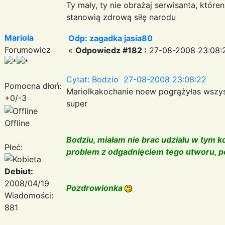
Ty mały, ty nie obrażaj serwisanta, któr
stanowią zdrową siłę narodu
Mariola
Odp: zagadka jasia80
Forumowicz
«
Odpowiedz #182 :
27-08-2008 23:08:
Cytat: Bodzio 27-08-2008 23:08:22
Pomocna dłoń:
Mariolkakochanie noew pogrążyłas wszy
+0/-3
super
Offline
Bodziu, miałam nie brac udziału w tym ko
Płeć:
problem z odgadnięciem tego utworu, 
Debiut:
2008/04/19
Pozdrowionka
Wiadomości:
881