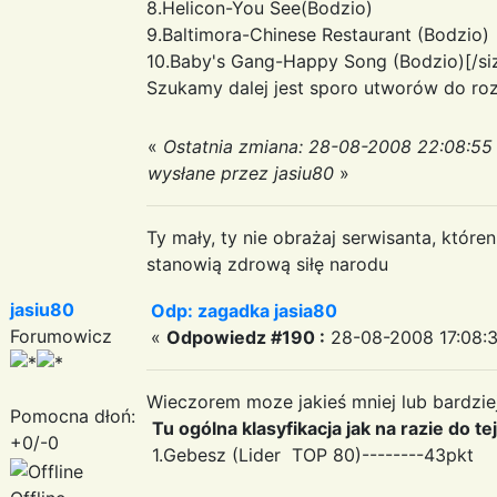
8.Helicon-You See(Bodzio)
9.Baltimora-Chinese Restaurant (Bodzio)
10.Baby's Gang-Happy Song (Bodzio)[/si
Szukamy dalej jest sporo utworów do ro
«
Ostatnia zmiana: 28-08-2008 22:08:55
wysłane przez jasiu80
»
Ty mały, ty nie obrażaj serwisanta, któr
stanowią zdrową siłę narodu
jasiu80
Odp: zagadka jasia80
Forumowicz
«
Odpowiedz #190 :
28-08-2008 17:08:3
Wieczorem moze jakieś mniej lub bardzie
Pomocna dłoń:
Tu ogólna klasyfikacja jak na razie do te
+0/-0
1.Gebesz (Lider TOP 80)--------43pkt