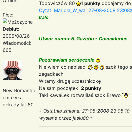
Offline
Topowiczów 80
1 punkty
dodajemy do 
Cytat: Mariola_W_wa 27-08-2008 23:08:
Płeć:
Italo
Debiut:
2005/08/26
Utwór numer 5. Gazebo - Coincidence
Wiadomości:
665
Pozdrawiam serdecznie
Nie wiem co napisać
szok tego s
zagadkach
Witamy drugą uczestniczkę
Na sam początek
2 punkty
New Romantic
Taki kawaŁek rozwaliłaś szok Brawo
i muzyka
dekady lat 80
«
Ostatnia zmiana: 27-08-2008 23:08:10
wysłane przez jasiu80
»