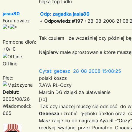
hejka top ludki
jasiu80
Odp: zagadka jasia80
Forumowicz
«
Odpowiedz #197 :
28-08-2008 21:08:2
Tak czułem że wcześniej czy póżniej b
Pomocna dłoń:
+0/-0
Najpierw małe sprostowanie które muszę
Offline
Cytat: gebesz 28-08-2008 15:08:25
Płeć:
polski koszz
7.AYA RL-Oczy
Debiut:
Marcin DG dzięki za ułatweienie
2005/08/26
[/b]
Wiadomości:
Tak czy inaczej muszę się odnieść do wy
665
Gebesza
i zrobić głęboki pokłon oraz 
Masz racje co do nagrania Aya Rl -"Oczy
reedycji wydanej przez Pomaton .Chociaż 