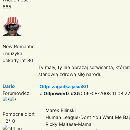
665
New Romantic
i muzyka
dekady lat 80
Ty mały, ty nie obrażaj serwisanta, któr
stanowią zdrową siłę narodu
Dario
Odp: zagadka jasia80
Forumowicz
«
Odpowiedz #35 :
06-08-2008 11:08:22
Marek Bilinski
Pomocna dłoń:
Human League-Dont You Want Me Ba
+2/-0
Ricky Maltese-Mama