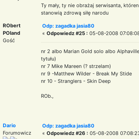
Ty mały, ty nie obrażaj serwisanta, któr
stanowią zdrową siłę narodu
RObert
Odp: zagadka jasia80
POland
«
Odpowiedz #25 :
05-08-2008 07:08:0
Gość
nr 2 albo Marian Gold solo albo Alphaville
tytułu)
nr 7 Mike Mareen (? strzelam)
nr 9 -Matthew Wilder - Break My Stide
nr 10 - Stranglers - Skin Deep
ROb.,
Dario
Odp: zagadka jasia80
Forumowicz
«
Odpowiedz #26 :
05-08-2008 07:08:2