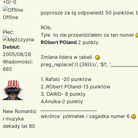
+0/-0
poprosze za tą odpowiedż 50 punktów, bo
Offline
ROb.
Płeć:
Tyle to nie przewidziałem za ten numer
RObert POland
2 punkty
Debiut:
2005/08/26
Zmiana lidera w tabeli
Wiadomości:
preg_replace('/(.{39})/u', '$1
', '___________
665
1. Rafalo -20 punktów
2..RObert POland-13 punktów
3. DARIO- 8 punkty
4.Anulka-2 punkty
__________________________
New Romantic
wkrótce półmetek i zagadka numer 6
i muzyka
dekady lat 80