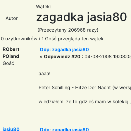
Wątek:
zagadka jasia80
Autor
(Przeczytany 206968 razy)
0 użytkowników i 1 Gość przegląda ten wątek.
RObert
Odp: zagadka jasia80
POland
«
Odpowiedz #20 :
04-08-2008 19:08:0
Gość
aaaa!
Peter Schilling - Hitze Der Nacht (w wers
wiedziałem, że to gdzieś mam w kolekcji,
jasiu80
Odp: zagadka jasia80