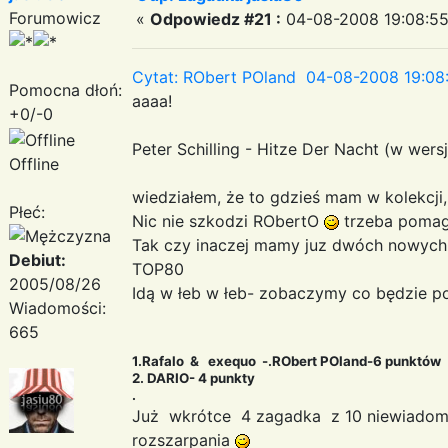
Forumowicz
«
Odpowiedz #21 :
04-08-2008 19:08:55
Cytat: RObert POland 04-08-2008 19:08
Pomocna dłoń:
aaaa!
+0/-0
Peter Schilling - Hitze Der Nacht (w wers
Offline
wiedziałem, że to gdzieś mam w kolekcji,
Płeć:
Nic nie szkodzi RObertO
trzeba pomag
Tak czy inaczej mamy juz dwóch nowych
Debiut:
TOP80
2005/08/26
Idą w łeb w łeb- zobaczymy co będzie p
Wiadomości:
665
1.Rafalo & exequo -.RObert POland-6 punktów
2. DARIO- 4 punkty
.
Już wkrótce 4 zagadka z 10 niewiadom
rozszarpania