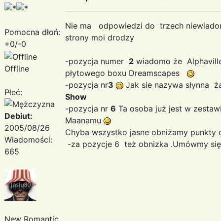
Nie ma odpowiedzi do trzech niewiado
Pomocna dłoń:
strony moi drodzy
+0/-0
-pozycja numer
2
wiadomo że Alphaville
Offline
płytowego boxu Dreamscapes
-pozycja nr
3
Jak sie nazywa słynna ż
Płeć:
Show
-pozycja nr
6
Ta osoba już jest w zestaw
Debiut:
Maanamu
2005/08/26
Chyba wszystko jasne obniżamy punkty 
Wiadomości:
-za pozycje 6 też obnizka .Umówmy się
665
New Romantic