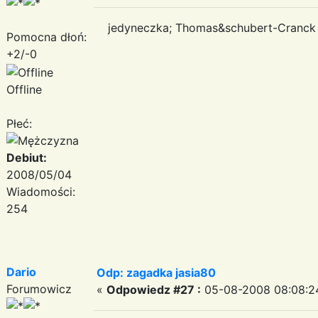
jedyneczka; Thomas&schubert-Cranck 
Pomocna dłoń:
+2/-0
Offline
Płeć:
Debiut:
2008/05/04
Wiadomości:
254
Dario
Odp: zagadka jasia80
Forumowicz
«
Odpowiedz #27 :
05-08-2008 08:08:2