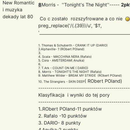
New Romantic
8
Morris - ''Tonight's The Night''-----
2pk
i muzyka
dekady lat 80
Co c zostało rozszyfrowane a co nie
preg_replace('/(.{39})/u', '$1
',
'____________________________________________
1. Thomas & Schuberth - CRANK IT UP (DARIO)
2.Alphaville- ? (RObert POland)
3.
4. Scala - MACCHINA NERA (Rafalo)
5. Cora - AMSTERDAM( Anulka)
6.
7. T.Ark - COUNT ON ME ( DARIO)
8. Morris - TONIGHT'S THE NIGHT (Rafalo)
9. Matthew Wilder - BREAK MY STRIDE (RObert POland)
( RObert POland)
10. The Stranglers - SKIN DEEP
---------------------------------------------
Klasyfikacja i wyniki do tej pory
---------------------------------------------
1..RObert POland-11 punktów
2. Rafalo -10 punktów
3. DARIO- 8 punkty
4.Anulka-2 punkty