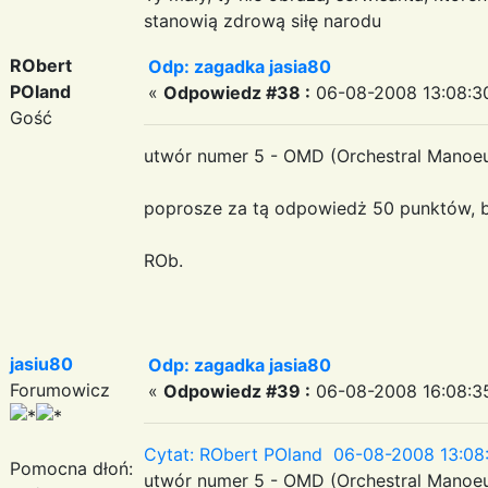
stanowią zdrową siłę narodu
RObert
Odp: zagadka jasia80
POland
«
Odpowiedz #38 :
06-08-2008 13:08:3
Gość
utwór numer 5 - OMD (Orchestral Manoeuv
poprosze za tą odpowiedż 50 punktów, bo
ROb.
jasiu80
Odp: zagadka jasia80
Forumowicz
«
Odpowiedz #39 :
06-08-2008 16:08:3
Cytat: RObert POland 06-08-2008 13:08
Pomocna dłoń:
utwór numer 5 - OMD (Orchestral Manoeuv