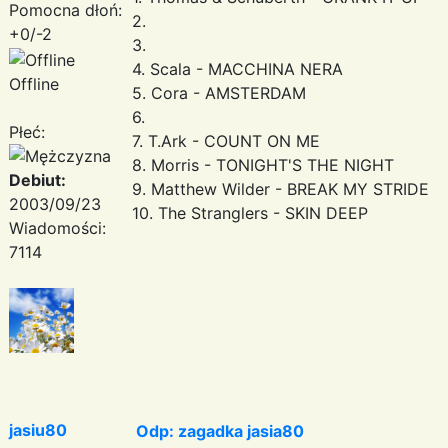
Pomocna dłoń:
2.
+0/-2
3.
4. Scala - MACCHINA NERA
Offline
5. Cora - AMSTERDAM
6.
Płeć:
7. T.Ark - COUNT ON ME
8. Morris - TONIGHT'S THE NIGHT
Debiut:
9. Matthew Wilder - BREAK MY STRIDE
2003/09/23
10. The Stranglers - SKIN DEEP
Wiadomości:
7114
jasiu80
Odp: zagadka jasia80