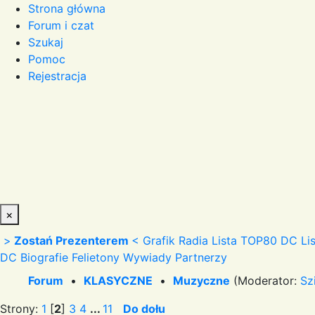
Strona główna
Forum i czat
Szukaj
Pomoc
Rejestracja
×
>
Zostań Prezenterem
<
Grafik Radia
Lista TOP80 DC
Li
DC
Biografie
Felietony
Wywiady
Partnerzy
Forum
•
KLASYCZNE
•
Muzyczne
(Moderator:
Sz
Strony:
1
[
2
]
3
4
...
11
Do dołu