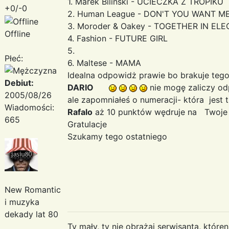
1. Marek Biliński - UCIECZKA Z TROPIKU
+0/-0
2. Human League - DON'T YOU WANT M
3. Moroder & Oakey - TOGETHER IN EL
Offline
4. Fashion - FUTURE GIRL
5.
Płeć:
6. Maltese - MAMA
Idealna odpowidż prawie bo brakuje teg
Debiut:
DARIO
nie mogę zaliczy od
2005/08/26
ale zapomniałeś o numeracji- która jest
Wiadomości:
Rafalo
aż 10 punktów wędruje na Twoj
665
Gratulacje
Szukamy tego ostatniego
New Romantic
i muzyka
dekady lat 80
Ty mały, ty nie obrażaj serwisanta, któr