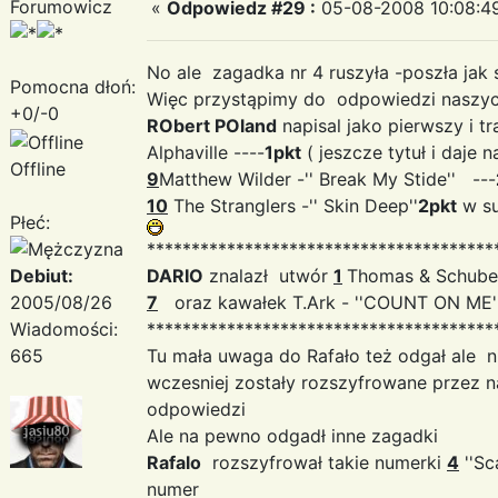
Forumowicz
«
Odpowiedz #29 :
05-08-2008 10:08:4
No ale zagadka nr 4 ruszyła -poszła jak 
Pomocna dłoń:
Więc przystąpimy do odpowiedzi naszyc
+0/-0
RObert POland
napisal jako pierwszy i tr
Alphaville ----
1pkt
( jeszcze tytuł i daje
Offline
9
Matthew Wilder -'' Break My Stide'' ---
10
The Stranglers -'' Skin Deep''
2pkt
w s
Płeć:
***************************************
Debiut:
DARIO
znalazł utwór
1
Thomas & Schuber
2005/08/26
7
oraz kawałek T.Ark - ''COUNT ON ME''
Wiadomości:
***************************************
665
Tu mała uwaga do Rafało też odgał ale ni
wczesniej zostały rozszyfrowane przez 
odpowiedzi
Ale na pewno odgadł inne zagadki
Rafalo
rozszyfrował takie numerki
4
''Sc
numer