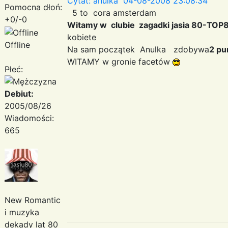
Cytat: anulka 04-08-2008 23:08:34
Pomocna dłoń:
5 to cora amsterdam
+0/-0
Witamy w clubie zagadki jasia 80-TOP
kobiete
Offline
Na sam początek Anulka zdobywa
2 pu
WITAMY w gronie facetów
Płeć:
Debiut:
2005/08/26
Wiadomości:
665
New Romantic
i muzyka
dekady lat 80