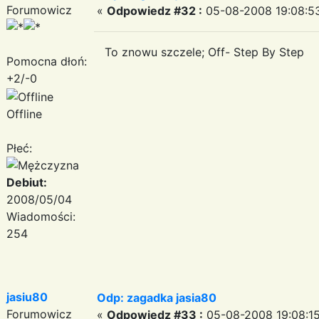
Forumowicz
«
Odpowiedz #32 :
05-08-2008 19:08:5
To znowu szczele; Off- Step By Step
Pomocna dłoń:
+2/-0
Offline
Płeć:
Debiut:
2008/05/04
Wiadomości:
254
jasiu80
Odp: zagadka jasia80
Forumowicz
«
Odpowiedz #33 :
05-08-2008 19:08:15