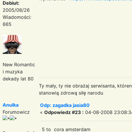
Debiut:
2005/08/26
Wiadomości:
665
New Romantic
i muzyka
dekady lat 80
Ty mały, ty nie obrażaj serwisanta, któr
stanowią zdrową siłę narodu
Anulka
Odp: zagadka jasia80
Forumowicz
«
Odpowiedz #23 :
04-08-2008 23:08:3
5 to cora amsterdam