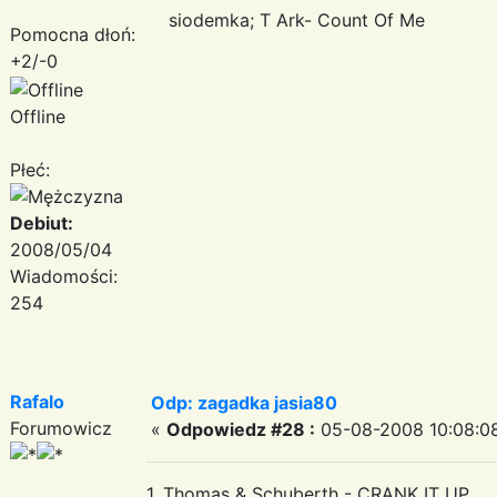
siodemka; T Ark- Count Of Me
Pomocna dłoń:
+2/-0
Offline
Płeć:
Debiut:
2008/05/04
Wiadomości:
254
Rafalo
Odp: zagadka jasia80
Forumowicz
«
Odpowiedz #28 :
05-08-2008 10:08:0
1. Thomas & Schuberth - CRANK IT UP