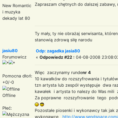
Zapraszam chętnych do dalszej zabawy, 
New Romantic
i muzyka
dekady lat 80
Ty mały, ty nie obrażaj serwisanta, któr
stanowią zdrową siłę narodu
jasiu80
Odp: zagadka jasia80
Forumowicz
«
Odpowiedz #22 :
04-08-2008 23:08:0
Więc zaczynamy runde
nr 4
Pomocna dłoń:
10 kawałków do rozszyfrowania i tytuł
+0/-0
tzn artysta lub zespół występuje dwa r
kawałek i artysta to nalezy do Was mil
Offline
Za poprawne rozszyfrowanie tego pod
Płeć:
Pozostałe piosenki i wykonawcy tak jak
wykonawce
http://www.sendspace.com/