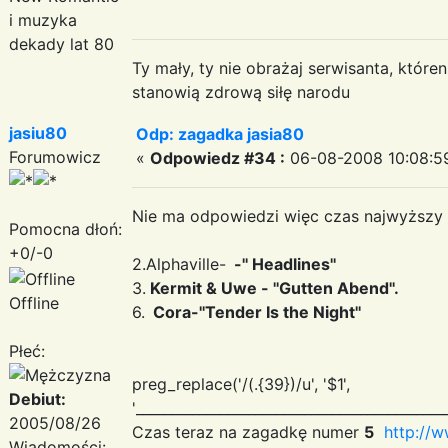
i muzyka
dekady lat 80
Ty mały, ty nie obrażaj serwisanta, któr
stanowią zdrową siłę narodu
jasiu80
Odp: zagadka jasia80
Forumowicz
«
Odpowiedz #34 :
06-08-2008 10:08:5
Nie ma odpowiedzi więc czas najwyższy 
Pomocna dłoń:
+0/-0
2.Alphaville-
-'' Headlines''
3.
Kermit & Uwe - ''Gutten Abend''.
Offline
6.
Cora-''Tender Is the Night''
Płeć:
preg_replace('/(.{39})/u', '$1
',
Debiut:
'____________________________________________
2005/08/26
Czas teraz na zagadkę numer
5
http://
Wiadomości: