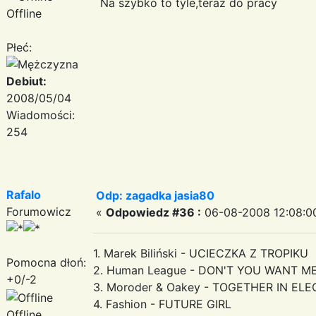
Na szybko to tyle,teraz do pracy
Offline
Płeć:
Debiut:
2008/05/04
Wiadomości:
254
Rafalo
Odp: zagadka jasia80
Forumowicz
«
Odpowiedz #36 :
06-08-2008 12:08:0
1. Marek Biliński - UCIECZKA Z TROPIKU
Pomocna dłoń:
2. Human League - DON'T YOU WANT M
+0/-2
3. Moroder & Oakey - TOGETHER IN EL
4. Fashion - FUTURE GIRL
Offline