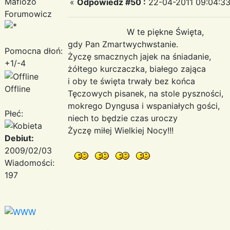
Mafiozo
«
Odpowiedz #50 :
22-04-2011 09:04:33
Forumowicz
W te piękne Święta,
gdy Pan Zmartwychwstanie.
Pomocna dłoń:
Życzę smacznych jajek na śniadanie,
+1/-4
żółtego kurczaczka, białego zająca
i oby te święta trwały bez końca
Offline
Tęczowych pisanek, na stole pyszności,
mokrego Dyngusa i wspaniałych gości,
Płeć:
niech to będzie czas uroczy
Życzę miłej Wielkiej Nocy!!!
Debiut:
2009/02/03
Wiadomości:
197