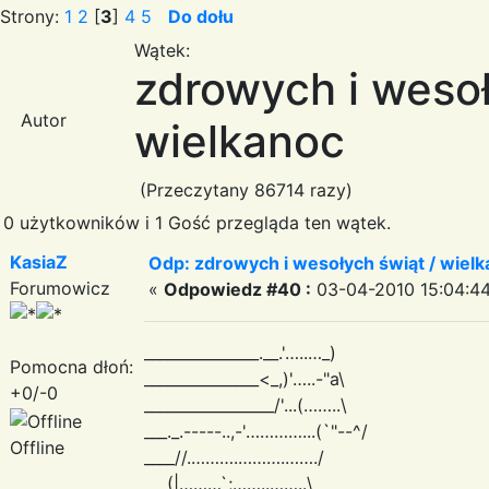
Strony:
1
2
[
3
]
4
5
Do dołu
Wątek:
zdrowych i wesoł
Autor
wielkanoc
(Przeczytany 86714 razy)
0 użytkowników i 1 Gość przegląda ten wątek.
KasiaZ
Odp: zdrowych i wesołych świąt / wiel
Forumowicz
«
Odpowiedz #40 :
03-04-2010 15:04:44
_______________.__.'…..…_)
Pomocna dłoń:
_______________<_,)'…..-"a\
+0/-0
_________________/'...(……..\
___._.-----..,-'…………...(`"--^/
Offline
____//.……….……….……./
___(|………`;……..……..\