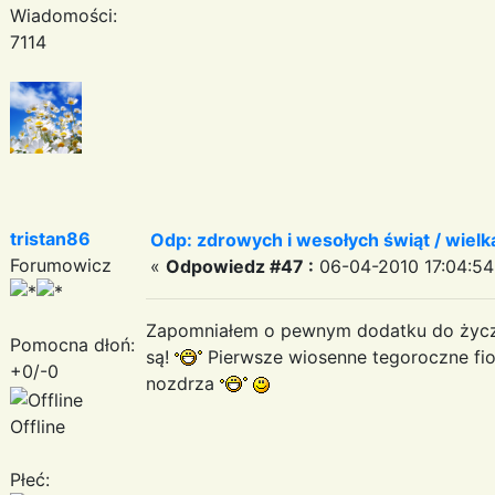
Wiadomości:
7114
tristan86
Odp: zdrowych i wesołych świąt / wiel
Forumowicz
«
Odpowiedz #47 :
06-04-2010 17:04:54
Zapomniałem o pewnym dodatku do życ
Pomocna dłoń:
są!
Pierwsze wiosenne tegoroczne fiołk
+0/-0
nozdrza
Offline
Płeć: