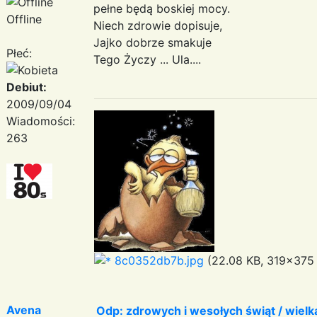
pełne będą boskiej mocy.
Offline
Niech zdrowie dopisuje,
Jajko dobrze smakuje
Płeć:
Tego Życzy ... Ula....
Debiut:
2009/09/04
Wiadomości:
263
8c0352db7b.jpg
(22.08 KB, 319x375 
Avena
Odp: zdrowych i wesołych świąt / wiel