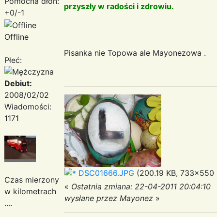
Pomocna dłoń:
przyszły w radości i zdrowiu.
+0/-1
Offline
Pisanka nie Topowa ale Mayonezowa .
Płeć:
Debiut:
2008/02/02
Wiadomości:
1171
DSC01666.JPG
(200.19 KB, 733x550 -
Czas mierzony
«
Ostatnia zmiana: 22-04-2011 20:04:10
w kilometrach
wysłane przez Mayonez
»
....