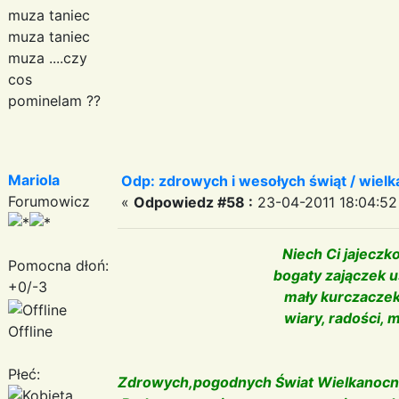
muza taniec
muza taniec
muza ....czy
cos
pominelam ??
Mariola
Odp: zdrowych i wesołych świąt / wiel
Forumowicz
«
Odpowiedz #58 :
23-04-2011 18:04:52
Niech Ci jajeczk
Pomocna dłoń:
bogaty zajączek 
+0/-3
mały kurczaczek
wiary, radości, m
Offline
Płeć:
Zdrowych,pogodnych Świat Wielkanocnych