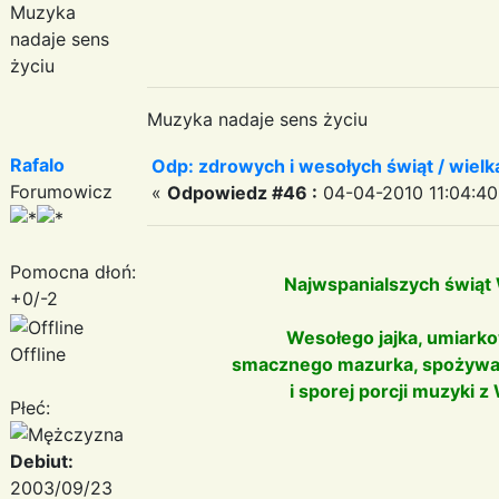
Muzyka
nadaje sens
życiu
Muzyka nadaje sens życiu
Rafalo
Odp: zdrowych i wesołych świąt / wiel
Forumowicz
«
Odpowiedz #46 :
04-04-2010 11:04:40
Pomocna dłoń:
Najwspanialszych świąt W
+0/-2
Wesołego jajka, umiark
Offline
smacznego mazurka, spożywane
i sporej porcji muzyki z
Płeć:
Debiut:
2003/09/23