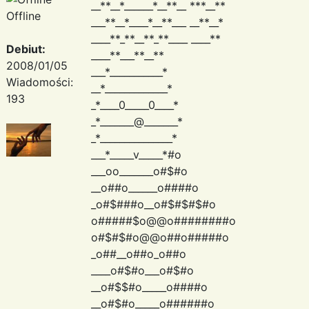
__**__*______*__**__ ***__**
Offline
___**__*____*__**___ __**__*
____**_**__**_**____ ____**
Debiut:
____**___**__**
2008/01/05
___*___________*
Wiadomości:
__*_____________*
193
_*____0_____0____*
_*_______@_______*
_*_______________*
___*_____v_____*#o
___oo_______o#$#o
__o##o______o####o
_o#$###o__o#$#$#$#o
o#####$o@@o########o
o#$#$#o@@o##o#####o
_o##__o##o_o##o
____o#$#o___o#$#o
__o#$$#o_____o####o
__o#$#o_____o######o