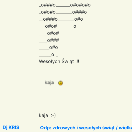
_o###o_______o#o#o#o
_o#o#o________o###o
__o###o________o#o
___o#o#________o
____o#o#
____o###
_____o#o
______o _
Wesołych Świąt !!!
kaja :-)
Dj KRIS
Odp: zdrowych i wesołych świąt / wiel