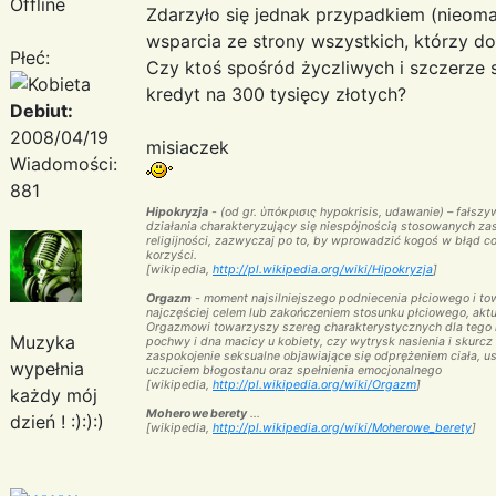
Offline
Zdarzyło się jednak przypadkiem (nieomal 
wsparcia ze strony wszystkich, którzy d
Płeć:
Czy ktoś spośród życzliwych i szczerze 
kredyt na 300 tysięcy złotych?
Debiut:
2008/04/19
misiaczek
Wiadomości:
881
Hipokryzja
- (od gr. ὑπόκρισις hypokrisis, udawanie) – fałsz
działania charakteryzujący się niespójnością stosowanych za
religijności, zazwyczaj po to, by wprowadzić kogoś w błąd co
korzyści.
[
wikipedia
,
http://pl.wikipedia.org/wiki/Hipokryzja
]
Orgazm
- moment najsilniejszego podniecenia płciowego i t
najczęściej celem lub zakończeniem stosunku płciowego, akt
Orgazmowi towarzyszy szereg charakterystycznych dla tego m
Muzyka
pochwy i dna macicy u kobiety, czy wytrysk nasienia i skur
zaspokojenie seksualne objawiające się odprężeniem ciała, 
wypełnia
uczuciem błogostanu oraz spełnienia emocjonalnego
[
wikipedia
,
http://pl.wikipedia.org/wiki/Orgazm
]
każdy mój
Moherowe berety
...
dzień ! :):):)
[
wikipedia
,
http://pl.wikipedia.org/wiki/Moherowe_berety
]