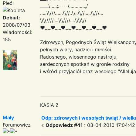
Płeć:
____\…..;.----/…………,/
…..\\///……\\//..\/..\\//…..\\///…
Debiut:
\\\\////....\\\////....\\\\\//
2008/07/03
♥_._♥_._♥_._♥_._♥_._♥_._♥
Wiadomości:
155
Zdrowych, Pogodnych Świąt Wielkanocny
pełnych wiary, nadziei i miłości.
Radosnego, wiosennego nastroju,
serdecznych spotkań w gronie rodziny
i wśród przyjaciół oraz wesołego "Alleluja
KASIA Z
Mały
Odp: zdrowych i wesołych świąt / wiel
Forumowicz
«
Odpowiedz #41 :
03-04-2010 17:04:42