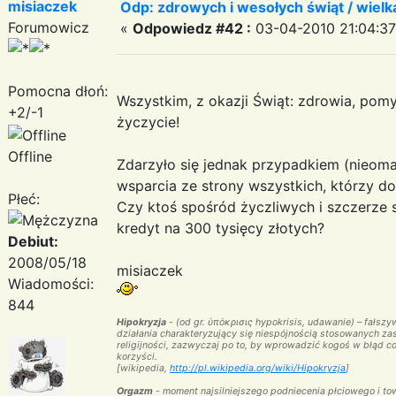
misiaczek
Odp: zdrowych i wesołych świąt / wiel
Forumowicz
«
Odpowiedz #42 :
03-04-2010 21:04:37
Pomocna dłoń:
Wszystkim, z okazji Świąt: zdrowia, pomy
+2/-1
życzycie!
Offline
Zdarzyło się jednak przypadkiem (nieomal 
wsparcia ze strony wszystkich, którzy d
Płeć:
Czy ktoś spośród życzliwych i szczerze 
kredyt na 300 tysięcy złotych?
Debiut:
2008/05/18
misiaczek
Wiadomości:
844
Hipokryzja
- (od gr. ὑπόκρισις hypokrisis, udawanie) – fałsz
działania charakteryzujący się niespójnością stosowanych za
religijności, zazwyczaj po to, by wprowadzić kogoś w błąd co
korzyści.
[
wikipedia
,
http://pl.wikipedia.org/wiki/Hipokryzja
]
Orgazm
- moment najsilniejszego podniecenia płciowego i t