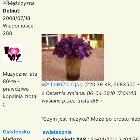
Debiut:
2008/07/18
Wiadomości:
288
Muzyczne lata
80-te -
fiołki2010.jpg
(220.39 KB, 668x500 - 
prawdziwa
«
Ostatnia zmiana: 06-04-2010 17:04:43
kopalnia złota!
wysłane przez tristan86
»
:)
"Czym jest muzyka? Może po prostu niebe
Ciasteczko
swiatecznie
Mafiozo
«
Odpowiedz #48 :
21-04-2011 21:04:26