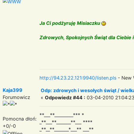
Ja Ci podżyruję Misiaczku
Zdrowych, Spokojnych Świąt dla Ciebie i 
http://94.23.22.121:9940/listen.pls
- New 
Kaja399
Odp: zdrowych i wesołych świąt / wiel
Forumowicz
«
Odpowiedz #44 :
03-04-2010 21:04:23
**___**_________*** *
Pomocna dłoń:
_**___**_______**___ ****
+0/-0
_**__**_______*___** ___**