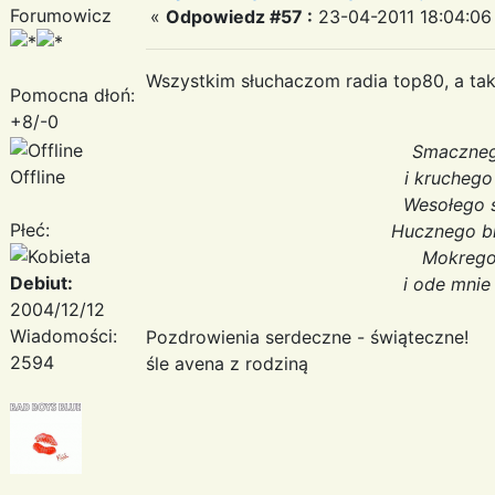
Forumowicz
«
Odpowiedz #57 :
23-04-2011 18:04:06
Wszystkim słuchaczom radia top80, a t
Pomocna dłoń:
+8/-0
Smaczneg
Offline
i kruchego
Wesołego 
Płeć:
Hucznego bi
Mokrego
Debiut:
i ode mnie
2004/12/12
Wiadomości:
Pozdrowienia serdeczne - świąteczne!
2594
śle avena z rodziną