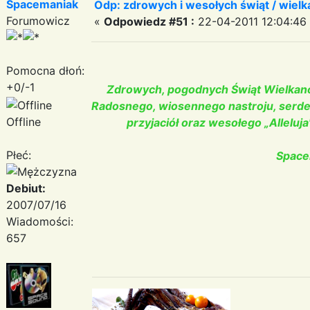
Spacemaniak
Odp: zdrowych i wesołych świąt / wiel
Forumowicz
«
Odpowiedz #51 :
22-04-2011 12:04:46
Pomocna dłoń:
+0/-1
Zdrowych, pogodnych Świąt Wielkanocn
Radosnego, wiosennego nastroju, serde
Offline
przyjaciół oraz wesołego „Allelu
Płeć:
Space
Debiut:
2007/07/16
Wiadomości:
657