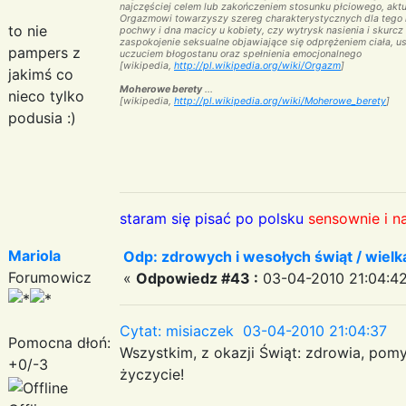
najczęściej celem lub zakończeniem stosunku płciowego, akt
Orgazmowi towarzyszy szereg charakterystycznych dla tego m
to nie
pochwy i dna macicy u kobiety, czy wytrysk nasienia i skur
zaspokojenie seksualne objawiające się odprężeniem ciała, 
pampers z
uczuciem błogostanu oraz spełnienia emocjonalnego
[
wikipedia
,
http://pl.wikipedia.org/wiki/Orgazm
]
jakimś co
Moherowe berety
...
nieco tylko
[
wikipedia
,
http://pl.wikipedia.org/wiki/Moherowe_berety
]
podusia :)
staram się pisać po polsku
sensownie i n
Mariola
Odp: zdrowych i wesołych świąt / wiel
Forumowicz
«
Odpowiedz #43 :
03-04-2010 21:04:42
Cytat: misiaczek 03-04-2010 21:04:37
Pomocna dłoń:
Wszystkim, z okazji Świąt: zdrowia, pomy
+0/-3
życzycie!