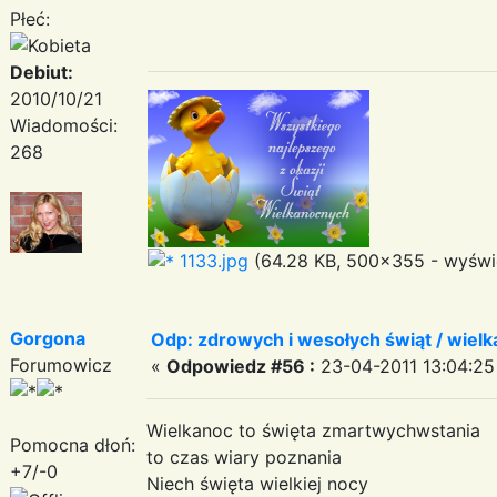
Płeć:
Debiut:
2010/10/21
Wiadomości:
268
1133.jpg
(64.28 KB, 500x355 - wyświe
Gorgona
Odp: zdrowych i wesołych świąt / wiel
Forumowicz
«
Odpowiedz #56 :
23-04-2011 13:04:25
Wielkanoc to święta zmartwychwstania
Pomocna dłoń:
to czas wiary poznania
+7/-0
Niech święta wielkiej nocy