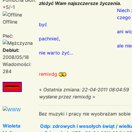
złożyć Wam najszczersze życzenia.
+5/-1
Niech 
czego najbardziej pragn
Offline
być
ani widoczne , ani doty
Płeć:
pachnieć,
ale niech będzie czymś
Debiut:
nie warto żyć...
2008/05/18
Wiadomości:
284
remixdg
«
Ostatnia zmiana: 22-04-2011 08:04:59
wysłane przez remixdg
»
Bez muzyki i pracy nie wyobrażam sobie ż
Wioleta
Odp: zdrowych i wesołych świąt / wiel