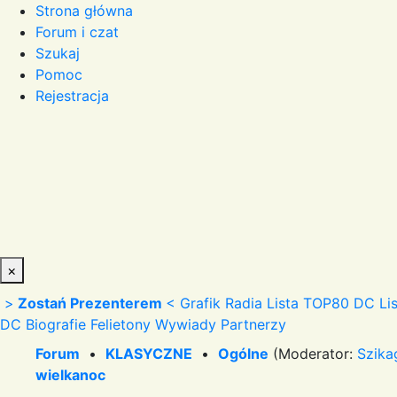
Strona główna
Forum i czat
Szukaj
Pomoc
Rejestracja
×
>
Zostań Prezenterem
<
Grafik Radia
Lista TOP80 DC
Li
DC
Biografie
Felietony
Wywiady
Partnerzy
Forum
•
KLASYCZNE
•
Ogólne
(Moderator:
Szika
wielkanoc