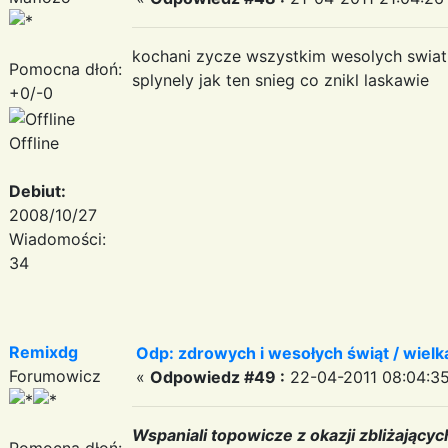
kochani zycze wszystkim wesolych swiat
Pomocna dłoń:
splynely jak ten snieg co znikl laskawie
+0/-0
Offline
Debiut:
2008/10/27
Wiadomości:
34
Remixdg
Odp: zdrowych i wesołych świąt / wiel
Forumowicz
«
Odpowiedz #49 :
22-04-2011 08:04:35
Wspaniali topowicze z okazji zbliżający
Pomocna dłoń: