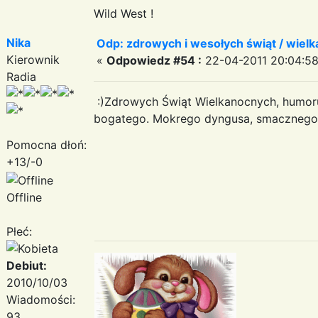
Wild West !
Nika
Odp: zdrowych i wesołych świąt / wiel
Kierownik
«
Odpowiedz #54 :
22-04-2011 20:04:58
Radia
:)Zdrowych Świąt Wielkanocnych, humoru
bogatego. Mokrego dyngusa, smacznego ja
Pomocna dłoń:
+13/-0
Offline
Płeć:
Debiut:
2010/10/03
Wiadomości:
93