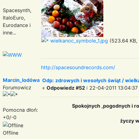
Spacesynth,
ItaloEuro,
Eurodance i
inne...
wielkanoc_symbole_1.jpg
(523.64 KB, 
http://spacesoundrecords.com/
Marcin_lodówa
Odp: zdrowych i wesołych świąt / wiel
Forumowicz
«
Odpowiedz #52 :
22-04-2011 13:04:37
Spokojnych ,pogodnych i r
Pomocna dłoń:
+0/-0
życzy 
Offline