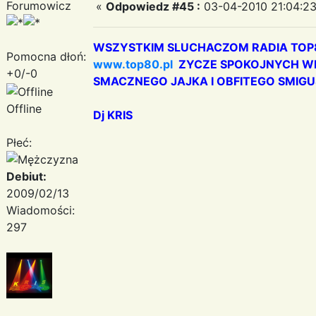
Forumowicz
«
Odpowiedz #45 :
03-04-2010 21:04:23
WSZYSTKIM SLUCHACZOM RADIA TO
Pomocna dłoń:
www.top80.pl
ZYCZE SPOKOJNYCH WE
+0/-0
SMACZNEGO JAJKA I OBFITEGO SMI
Offline
Dj KRIS
Płeć:
Debiut:
2009/02/13
Wiadomości:
297