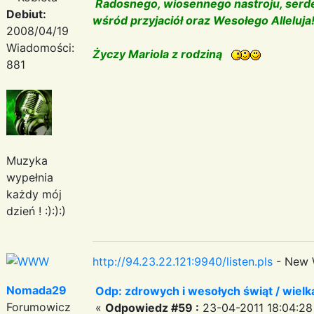
Radosnego, wiosennego nastroju, serde
Debiut:
wśród przyjaciół oraz Wesołego Alleluja
2008/04/19
Wiadomości:
Życzy Mariola z rodziną
881
Muzyka
wypełnia
każdy mój
dzień ! :):):)
http://94.23.22.121:9940/listen.pls
- New 
Nomada29
Odp: zdrowych i wesołych świąt / wiel
Forumowicz
«
Odpowiedz #59 :
23-04-2011 18:04:28