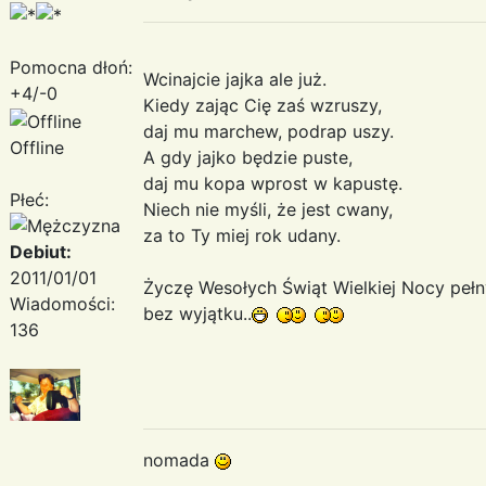
Pomocna dłoń:
Wcinajcie jajka ale już.
+4/-0
Kiedy zając Cię zaś wzruszy,
daj mu marchew, podrap uszy.
Offline
A gdy jajko będzie puste,
daj mu kopa wprost w kapustę.
Płeć:
Niech nie myśli, że jest cwany,
za to Ty miej rok udany.
Debiut:
2011/01/01
Życzę Wesołych Świąt Wielkiej Nocy pełny
Wiadomości:
bez wyjątku..
136
nomada