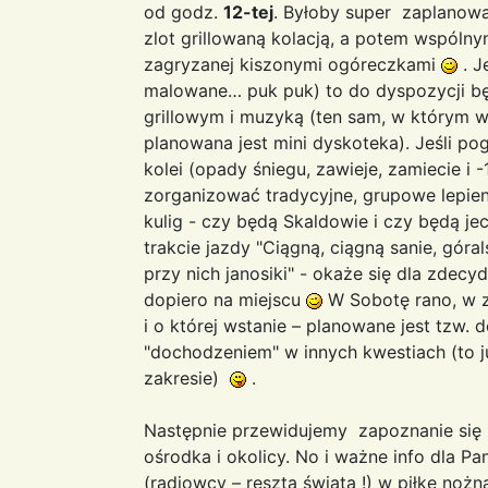
od godz.
12-tej
. Byłoby super zaplanowa
zlot grillowaną kolacją, a potem wspólny
zagryzanej kiszonymi ogóreczkami
. J
malowane… puk puk) to do dyspozycji bę
grillowym i muzyką (ten sam, w którym w
planowana jest mini dyskoteka). Jeśli po
kolei (opady śniegu, zawieje, zamiecie i 
zorganizować tradycyjne, grupowe lepien
kulig - czy będą Skaldowie i czy będą j
trakcie jazdy "Ciągną, ciągną sanie, góral
przy nich janosiki" - okaże się dla zde
dopiero na miejscu
W Sobotę rano, w z
i o której wstanie – planowane jest tzw. 
"dochodzeniem" w innych kwestiach (to j
zakresie)
.
Następnie przewidujemy zapoznanie się z
ośrodka i okolicy. No i ważne info dla P
(radiowcy – reszta świata !) w piłkę nożn