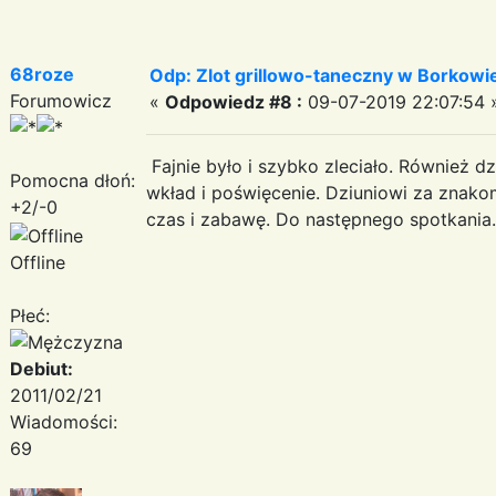
68roze
Odp: Zlot grillowo-taneczny w Borkowie:
Forumowicz
«
Odpowiedz #8 :
09-07-2019 22:07:54 
Fajnie było i szybko zleciało. Również d
Pomocna dłoń:
wkład i poświęcenie. Dziuniowi za znako
+2/-0
czas i zabawę. Do następnego spotkania
Offline
Płeć:
Debiut:
2011/02/21
Wiadomości:
69