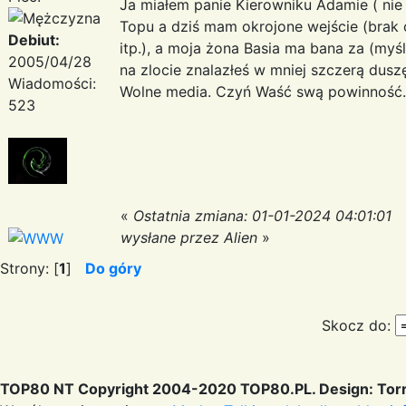
Ja miałem panie Kierowniku Adamie ( nie
Topu a dziś mam okrojone wejście (brak c
Debiut:
itp.), a moja żona Basia ma bana za (myś
2005/04/28
na zlocie znalazłeś w mniej szczerą dusz
Wiadomości:
Wolne media. Czyń Waść swą powinność.
523
«
Ostatnia zmiana: 01-01-2024 04:01:01
wysłane przez Alien
»
Strony: [
1
]
Do góry
Skocz do:
TOP80 NT Copyright 2004-2020 TOP80.PL. Design: Torr