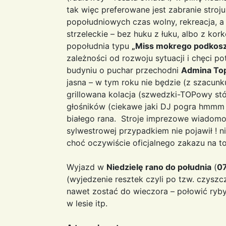
tak więc preferowane jest zabranie stro
popołudniowych czas wolny, rekreacja, a
strzeleckie – bez huku z łuku, albo z ko
popołudnia typu
„Miss mokrego podkosz
zależności od rozwoju sytuacji i chęci p
budyniu o puchar przechodni
Admina To
jasna – w tym roku nie będzie (z szacunk
grillowana kolacja (szwedzki-TOPowy st
głośników (ciekawe jaki DJ pogra hmmm 
białego rana. Stroje imprezowe wiadomo –
sylwestrowej przypadkiem nie pojawił ! ni
choć oczywiście oficjalnego zakazu na t
Wyjazd w
Niedzielę rano do południa
(
07
(wyjedzenie resztek czyli po tzw. czysz
nawet zostać do wieczora – połowić ryby 
w lesie itp.