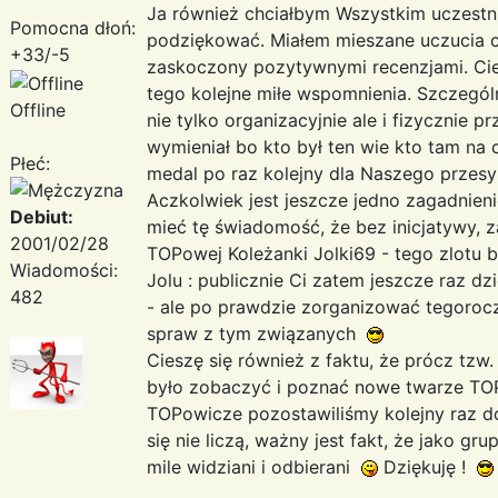
Ja również chciałbym Wszystkim uczestn
Pomocna dłoń:
podziękować. Miałem mieszane uczucia cz
+33/-5
zaskoczony pozytywnymi recenzjami. Ciesz
tego kolejne miłe wspomnienia. Szczegól
Offline
nie tylko organizacyjnie ale i fizycznie p
wymieniał bo kto był ten wie kto tam na c
Płeć:
medal po raz kolejny dla Naszego przes
Aczkolwiek jest jeszcze jedno zagadnieni
Debiut:
mieć tę świadomość, że bez inicjatywy, 
2001/02/28
TOPowej Koleżanki Jolki69 - tego zlotu b
Wiadomości:
Jolu : publicznie Ci zatem jeszcze raz dz
482
- ale po prawdzie zorganizować tegorocz
spraw z tym związanych
Cieszę się również z faktu, że prócz tzw. 
było zobaczyć i poznać nowe twarze TOPu 
TOPowicze pozostawiliśmy kolejny raz d
się nie liczą, ważny jest fakt, że jako 
mile widziani i odbierani
Dziękuję !