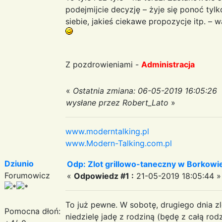
podejmijcie decyzję – żyje się ponoć tyl
siebie, jakieś ciekawe propozycje itp. – w
Z pozdrowieniami -
Administracja
«
Ostatnia zmiana: 06-05-2019 16:05:26
wysłane przez Robert_Lato
»
www.moderntalking.pl
www.Modern-Talking.com.pl
Dziunio
Odp: Zlot grillowo-taneczny w Borkowie:
Forumowicz
«
Odpowiedz #1 :
21-05-2019 18:05:44 »
To już pewne. W sobotę, drugiego dnia z
Pomocna dłoń:
niedzielę jadę z rodziną (będę z całą ro