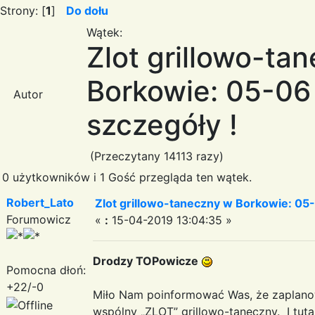
Strony: [
1
]
Do dołu
Wątek:
Zlot grillowo-ta
Borkowie: 05-06 l
Autor
szczegóły !
(Przeczytany 14113 razy)
0 użytkowników i 1 Gość przegląda ten wątek.
Robert_Lato
Zlot grillowo-taneczny w Borkowie: 05-0
Forumowicz
«
:
15-04-2019 13:04:35 »
Drodzy TOPowicze
Pomocna dłoń:
+22/-0
Miło Nam poinformować Was, że zaplano
wspólny „ZLOT” grillowo-taneczny. I tuta