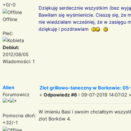
+0/-0
Dziękuję serdecznie wszystkim (bez wyj
Bawiłam się wyśmienicie. Cieszę się, ż
Offline
nie wiedziałam wcześniej, że w zasięgu mo
dziękuję i pozdrawiam
Płeć:
Debiut:
2012/08/05
Wiadomości: 1
Alien
Zlot grillowo-taneczny w Borkowie: 05-
Forumowicz
«
Odpowiedz #6 :
09-07-2019 14:07:02 
W imieniu Basi i swoim chciałbym wszys
Pomocna dłoń:
zlot Borków 4.
+32/-1