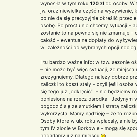
wynosiła w tym roku
120 zł
od osoby. W t
jw. oraz niewielka część na wyżywienie, 
bo nie da się precyzyjnie określić przecie
osobę. Po prostu nie chcemy sytuacji – a
zostanie to na pewno się nie zmarnuje 
całość – ewentualne dopłaty do wyżywieni
w zależności od wybranych opcji noclegu 
I tu bardzo ważne info: w tzw. sezonie o
– nie może być więc sytuacji, że miejsc
zrezygnujemy. Dlatego należy dobrze prz
zaliczki to koszt stały – czyli jeśli osob
się tego już „odkręcić” – nie będziemy r
poniesione na rzecz ośrodka. Jedynym wy
pogodzić się ze smutkiem i stratą zaliczk
wykorzysta. Mamy nadzieję – że to rozumi
Osoby które w ub. roku wpłacały, a nie 
tym IV zlocie w Borkowie - mogą się spo
pogadamy już na miejscu