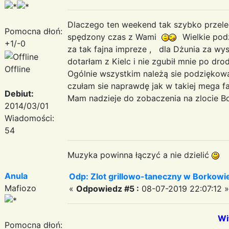
Dlaczego ten weekend tak szybko przel
Pomocna dłoń:
spędzony czas z Wami
Wielkie pod
+1/-0
za tak fajna impreze , dla Dżunia za wys
dotarłam z Kielc i nie zgubił mnie po dr
Offline
Ogólnie wszystkim należą sie podziękowa
czułam sie naprawdę jak w takiej mega f
Debiut:
Mam nadzieje do zobaczenia na zlocie 
2014/03/01
Wiadomości:
54
Muzyka powinna łączyć a nie dzielić
Anula
Odp: Zlot grillowo-taneczny w Borkowie:
Mafiozo
«
Odpowiedz #5 :
08-07-2019 22:07:12 »
Wi
Pomocna dłoń: