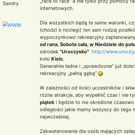
„face to face” a nie tylko przy pomocy
Sandry
internetowych.
Dla wszystkich będą te same warunki, czyl
(chodzi o noclegi) ten sam rodzaj posiłk
wypoczynkowo rekreacyjny zaplanowany 
od rana, Sobota cała, w Niedziele do poł
ośrodek
"Uroczysko"
http://www.uroczy
koło
Kielc
.
Generalnie ładne i „sprawdzone” już dobr
rekreacyjny „pełną gębą”
W zależności od ilości uczestników i sk
różne atrakcje, aby wypełnić czas i nie 
piątek
i będzie to nie określone czasowo 
odległości jakie mamy wszyscy do tego m
najwcześniej.
Zakwaterowanie dla osób mających opłac