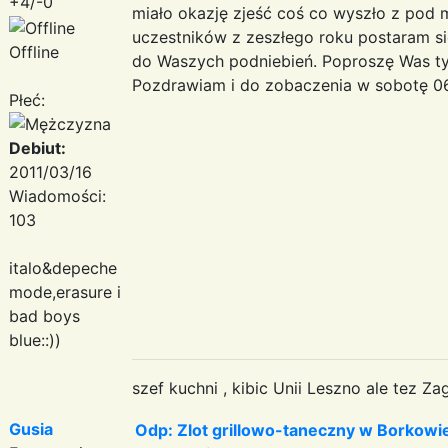
+4/-0
miało okazję zjeść coś co wyszło z pod m
uczestników z zeszłego roku postaram s
Offline
do Waszych podniebień. Poproszę Was tyl
Pozdrawiam i do zobaczenia w sobotę 0
Płeć:
Debiut:
2011/03/16
Wiadomości:
103
italo&depeche
mode,erasure i
bad boys
blue::))
szef kuchni , kibic Unii Leszno ale tez Za
Gusia
Odp: Zlot grillowo-taneczny w Borkowie: