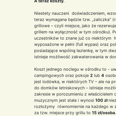
A teraz koszty.
Niestety nauczeni doświadczeniem, wzor
teraz wymagana będzie tzw. „zaliczka” (r
grillowe – czyli miejsce, jako że rezerw
grillem na wyłączność w tym ośrodku). P
uczestników to znane już co niektórym
wyposażone w pełni (full wypas) oraz p
posiadające wspólną łazienkę, w tym dwa
istnieje możliwość zakwaterowania w do
Koszt jednego noclegu w ośrodku to - u
campingowych oraz pokoje
2
lub
4
osobo
jest lodówka, w niektórych TV – ale na pr
do domków letniskowych – istnieje moż
zakresie w porozumieniu z właścicielem 
muzycznym jest stała i wynosi
100 zł
nie
rozłożymy równomiernie na każdego w zal
za tzw. miejsce przy grillu to
15 zł/osoba