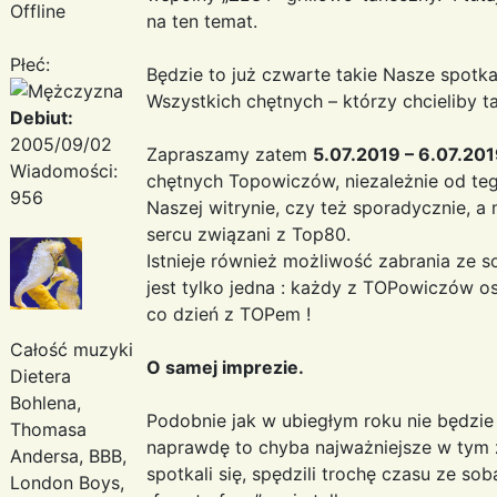
Offline
na ten temat.
Płeć:
Będzie to już czwarte takie Nasze spotk
Wszystkich chętnych – którzy chcieliby t
Debiut:
2005/09/02
Zapraszamy zatem
5.07.2019 – 6.07.20
Wiadomości:
chętnych Topowiczów, niezależnie od teg
956
Naszej witrynie, czy też sporadycznie, a 
sercu związani z Top80.
Istnieje również możliwość zabrania ze s
jest tylko jedna : każdy z TOPowiczów o
co dzień z TOPem !
Całość muzyki
O samej imprezie.
Dietera
Bohlena,
Podobnie jak w ubiegłym roku nie będzie 
Thomasa
naprawdę to chyba najważniejsze w tym z
Andersa, BBB,
spotkali się, spędzili trochę czasu ze s
London Boys,