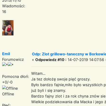
2013/11/10
Wiadomości:
16
Emil
Odp: Zlot grillowo-taneczny w Borkowie:
Forumowicz
«
Odpowiedz #10 :
14-07-2019 14:07:56 
Witam...
Pomocna dłoń:
Ja tez dołożę swoje pięć groszy.
+0/-0
Było bardzo fajnie,miło było wszystkich 
już byli i się znamy.
Offline
Bardzo fajny zlot i za rok chyna znów sie 
Wielkie podziekowania dla Macka i jego 
Płeć: