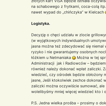
złotych kart VISA będzie istniała oczyw
na schabowego z frytkami, coca-colą itp.
nawet wypad do „chińczyka” w Kielcach
Logistyka.
Decyzję o chęci udziału w zlocie grillow
(w wyjątkowych indywidualnych umotyw
jasna można też zdecydować się niemal w 
ryzyko i nie gwarantujemy osobnych noc
łóżkiem u Netmaniaka
Można w tej spr
Administracji jak i Radiowców – będzie
również należy dokonać wpłat zaliczki. 
wiedzieć, czy ośrodek będzie obłożony 
jasne, Jeśli ktokolwiek zechce dokonać wp
zaliczki można oczywiście sumować, ale 
wolelibyśmy mniej więcej wiedzieć kto i
P.S. Jedna wielka prośba – prosimy o do