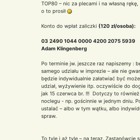
TOP80 – nic za plecami i na własną rękę,
o to prosił
Konto do wpłat zaliczki
(120 zł/osoba):
03 2490 1044 0000 4200 2075 5939
Adam Klingenberg
Po terminie jw. jeszcze raz napiszemy :
samego udziału w imprezie – ale nie gwa
będzie indywidualnie załatwiać być może
udział, wyżywienie itp. oczywiście do dog
jak 15 czerwca br. !!! Dotyczy to równi
noclegu - np. gościnnie w jednym dniu. 
ustalać – albo w tym wątku, albo indywid
spraw.
To tyle i aż tyle – na teraz. Zastanówcie s