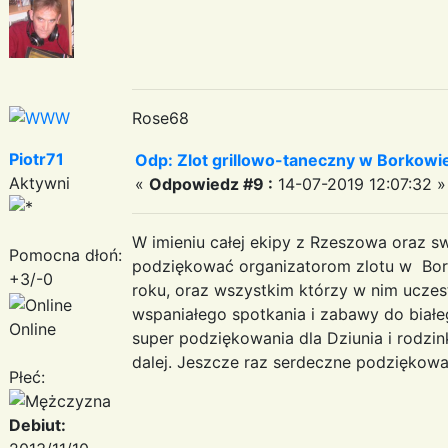
Rose68
Piotr71
Odp: Zlot grillowo-taneczny w Borkowie:
Aktywni
«
Odpowiedz #9 :
14-07-2019 12:07:32 »
W imieniu całej ekipy z Rzeszowa oraz 
Pomocna dłoń:
podziękować organizatorom zlotu w Borko
+3/-0
roku, oraz wszystkim którzy w nim uczestn
wspaniałego spotkania i zabawy do białe
Online
super podziękowania dla Dziunia i rodzi
dalej. Jeszcze raz serdeczne podziękowa
Płeć:
Debiut: