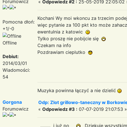
Forumowicz
«
Odpowiedz #2 :
25-05-2019 22:05:02 
Kochani Wy moi wkoncu za trzecim podej
Pomocna dłoń:
więc pytanie za 100 pkt kto może zahacz
+1/-0
ewentulnia z katowic
Tylko proszę nie pobijcie się
Offline
Czekam na info
Pozdrawiam cieplutko
Debiut:
2014/03/01
Wiadomości:
54
Muzyka powinna łączyć a nie dzielić
Gorgona
Odp: Zlot grillowo-taneczny w Borkowie:
Forumowicz
«
Odpowiedz #3 :
07-07-2019 21:07:53 »
......... i już po
Dziękuję wszystki