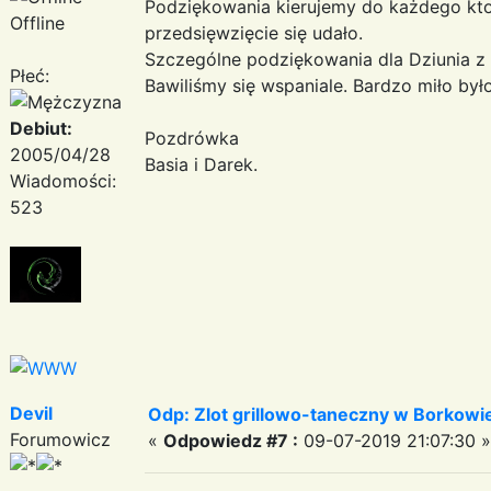
Podziękowania kierujemy do każdego kto 
Offline
przedsięwzięcie się udało.
Szczególne podziękowania dla Dziunia z R
Płeć:
Bawiliśmy się wspaniale. Bardzo miło by
Debiut:
Pozdrówka
2005/04/28
Basia i Darek.
Wiadomości:
523
Devil
Odp: Zlot grillowo-taneczny w Borkowie:
Forumowicz
«
Odpowiedz #7 :
09-07-2019 21:07:30 »