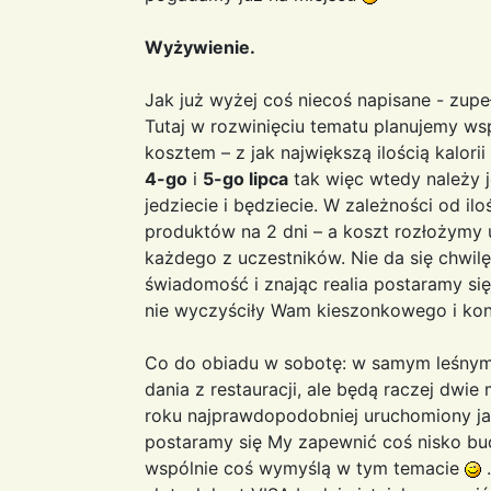
Wyżywienie.
Jak już wyżej coś niecoś napisane - zupe
Tutaj w rozwinięciu tematu planujemy w
kosztem – z jak największą ilością kalorii
4-go
i
5-go lipca
tak więc wtedy należy j
jedziecie i będziecie. W zależności od i
produktów na 2 dni – a koszt rozłożymy 
każdego z uczestników. Nie da się chwilę 
świadomość i znając realia postaramy się
nie wyczyściły Wam kieszonkowego i ko
Co do obiadu w sobotę: w samym leśnym 
dania z restauracji, ale będą raczej dwie
roku najprawdopodobniej uruchomiony jaki
postaramy się My zapewnić coś nisko bu
wspólnie coś wymyślą w tym temacie
.