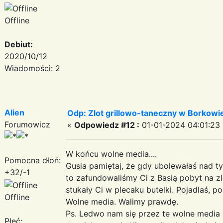
Offline
Debiut:
2020/10/12
Wiadomości: 2
Alien
Odp: Zlot grillowo-taneczny w Borkowie:
Forumowicz
«
Odpowiedz #12 :
01-01-2024 04:01:23 
W końcu wolne media....
Pomocna dłoń:
Gusia pamiętaj, że gdy ubolewałaś nad ty
+32/-1
to zafundowaliśmy Ci z Basią pobyt na zlo
stukały Ci w plecaku butelki. Pojadlaś, pop
Offline
Wolne media. Walimy prawdę.
Ps. Ledwo nam się przez te wolne media
Płeć: