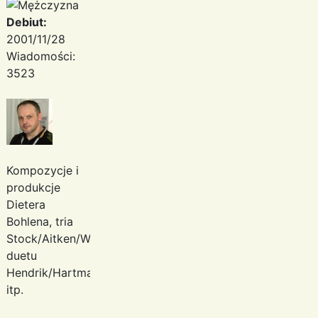
Debiut:
2001/11/28
Wiadomości:
3523
Kompozycje i
produkcje
Dietera
Bohlena, tria
Stock/Aitken/Waterman,
duetu
Hendrik/Hartmann
itp.