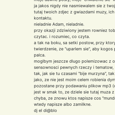
ja jakos nigdy nie nasmiewalem sie z t
tutaj twoich zdjec z gwiazdami muzy, ic
kontaktu.
nieladnie Adam, nieladnie.
przy okazji zdziwiony jestem rowniez tob
czytac. i rozumiec, co czyta.
a tak na boku, sa setki postow, przy kto
twierdzenie, ze "uparlem sie", aby kogo
palca.
moglbym jeszcze dlugo polemizowac z o
sensownosci pewnych rzeczy i tematow, a
tak, jak sie tu czasami "bije murzyna", t
jako, ze nie jest moim celem robienia d
pozostane przy podawaniu plikow mp3 (c
jest w smak to, ze dziele sie tutaj muza z 
chyba, ze znowu ktos napisze cos "mun
wtedy napisze albo zamilkne.
dj el di@blo