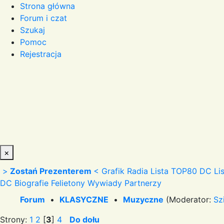
Strona główna
Forum i czat
Szukaj
Pomoc
Rejestracja
×
>
Zostań Prezenterem
<
Grafik Radia
Lista TOP80 DC
Li
DC
Biografie
Felietony
Wywiady
Partnerzy
Forum
•
KLASYCZNE
•
Muzyczne
(Moderator:
Sz
Strony:
1
2
[
3
]
4
Do dołu