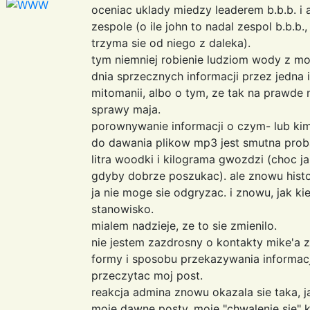
oceniac uklady miedzy leaderem b.b.b. i 
zespole (o ile john to nadal zespol b.b.b.
trzyma sie od niego z daleka).
tym niemniej robienie ludziom wody z m
dnia sprzecznych informacji przez jedna
mitomanii, albo o tym, ze tak na prawde 
sprawy maja.
porownywanie informacji o czym- lub ki
do dawania plikow mp3 jest smutna pro
litra woodki i kilograma gwozdzi (choc j
gdyby dobrze poszukac). ale znowu histo
ja nie moge sie odgryzac. i znowu, jak ki
stanowisko.
mialem nadzieje, ze to sie zmienilo.
nie jestem zazdrosny o kontakty mike'a 
formy i sposobu przekazywania informac
przeczytac moj post.
reakcja admina znowu okazala sie taka,
moje dawne posty, moje "chwalenie sie" k