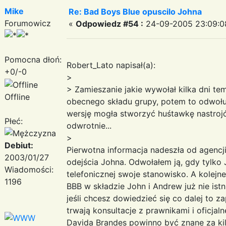
Mike
Re: Bad Boys Blue opuscilo Johna
Forumowicz
«
Odpowiedz #54 :
24-09-2005 23:09:0
Pomocna dłoń:
Robert_Lato napisał(a):
+0/-0
>
> Zamieszanie jakie wywołał kilka dni te
Offline
obecnego składu grupy, potem to odwołuj
wersję mogła stworzyć huśtawkę nastrojó
Płeć:
odwrotnie...
>
Debiut:
Pierwotna informacja nadeszła od agenc
2003/01/27
odejścia Johna. Odwołałem ją, gdy tylko
Wiadomości:
telefonicznej swoje stanowisko. A kolejne
1196
BBB w składzie John i Andrew już nie istn
jeśli chcesz dowiedzieć się co dalej to 
trwają konsultacje z prawnikami i oficja
Davida Brandes powinno być znane za kil