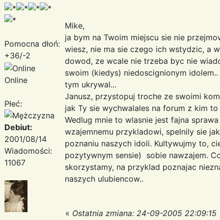
Mike,
ja bym na Twoim miejscu sie nie przejmo
Pomocna dłoń:
wiesz, nie ma sie czego ich wstydzic, a 
+36/-2
dowod, ze wcale nie trzeba byc nie wiad
swoim (kiedys) niedoscignionym idolem.
Online
tym ukrywal...
Janusz, przystopuj troche ze swoimi ko
Płeć:
jak Ty sie wychwalales na forum z kim to n
Wedlug mnie to wlasnie jest fajna sprawa 
Debiut:
wzajemnemu przykladowi, spelnily sie ja
2001/08/14
poznaniu naszych idoli. Kultywujmy to, c
Wiadomości:
pozytywnym sensie) sobie nawzajem. Co
11067
skorzystamy, na przyklad poznajac niezn
naszych ulubiencow..
«
Ostatnia zmiana: 24-09-2005 22:09:15