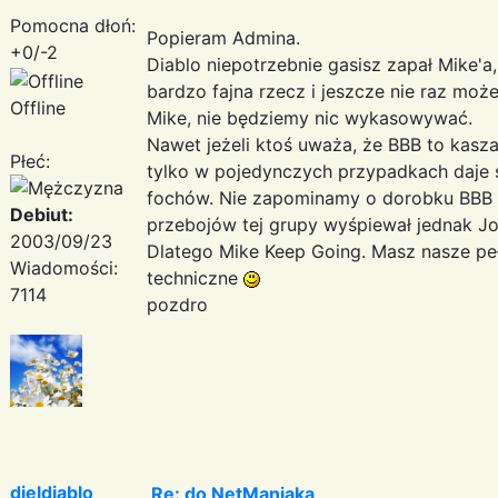
Pomocna dłoń:
Popieram Admina.
+0/-2
Diablo niepotrzebnie gasisz zapał Mike'a
bardzo fajna rzecz i jeszcze nie raz moż
Offline
Mike, nie będziemy nic wykasowywać.
Nawet jeżeli ktoś uważa, że BBB to kaszan
Płeć:
tylko w pojedynczych przypadkach daje s
fochów. Nie zapominamy o dorobku BBB z l
Debiut:
przebojów tej grupy wyśpiewał jednak Jo
2003/09/23
Dlatego Mike Keep Going. Masz nasze peł
Wiadomości:
techniczne
7114
pozdro
djeldiablo
Re: do NetManiaka