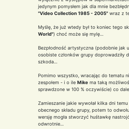
jedynym pomysłem jak dla mnie bezbłędn
"Video Collection 1985 - 2005"
wraz z t
Myślę, że już wtedy był to koniec tego sk
World"
) choć może się mylę...
Bezpłodność artystyczna (podobnie jak 
osobiste członków grupy doprowadziły do 
szkoda...
Pomimo wszystko, wracając do tematu nie 
zespołem - i o ile
Mike
ma taką możliwoś
sprawdzone w 100 % oczywiście) co dale
Zamieszanie jakie wywołał kilka dni temu
obecnego składu grupy, potem to odwołuj
wersję mogła stworzyć huśtawkę nastrojó
odwrotnie...