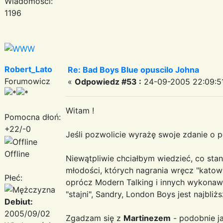
Wiadomości:
1196
Robert_Lato
Re: Bad Boys Blue opuscilo Johna
Forumowicz
«
Odpowiedz #53 :
24-09-2005 22:09:5
Witam !
Pomocna dłoń:
+22/-0
Jeśli pozwolicie wyrażę swoje zdanie o 
Offline
Niewątpliwie chciałbym wiedzieć, co stan
młodości, których nagrania wręcz "katow
Płeć:
oprócz Modern Talking i innych wykonawc
"stajni", Sandry, London Boys jest najbliż
Debiut:
2005/09/02
Zgadzam się z
Martinezem
- podobnie ja