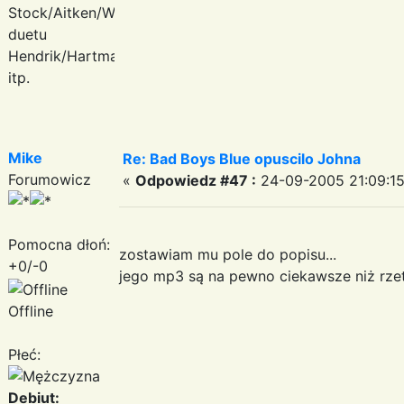
Stock/Aitken/Waterman,
duetu
Hendrik/Hartmann
itp.
Mike
Re: Bad Boys Blue opuscilo Johna
Forumowicz
«
Odpowiedz #47 :
24-09-2005 21:09:15
Pomocna dłoń:
zostawiam mu pole do popisu...
+0/-0
jego mp3 są na pewno ciekawsze niż rzete
Offline
Płeć:
Debiut: