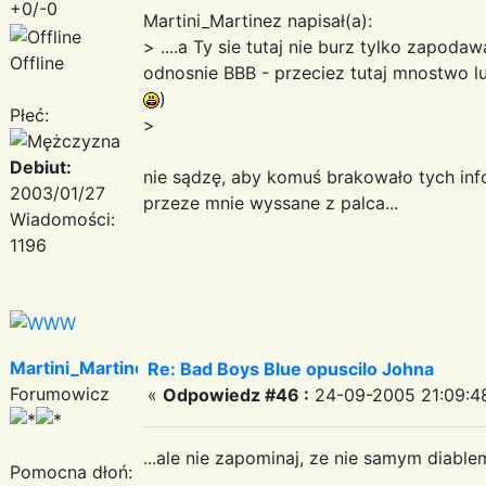
+0/-0
Martini_Martinez napisał(a):
> ....a Ty sie tutaj nie burz tylko zapoda
Offline
odnosnie BBB - przeciez tutaj mnostwo l
)
Płeć:
>
Debiut:
nie sądzę, aby komuś brakowało tych info
2003/01/27
przeze mnie wyssane z palca...
Wiadomości:
1196
Martini_Martinez
Re: Bad Boys Blue opuscilo Johna
Forumowicz
«
Odpowiedz #46 :
24-09-2005 21:09:4
...ale nie zapominaj, ze nie samym diab
Pomocna dłoń: