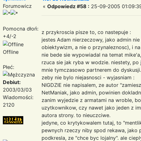
Forumowicz
«
Odpowiedz #58 :
25-09-2005 01:09:3
Pomocna dłoń:
z przykroscia pisze to, co nastepuje :
+4/-2
jestes Adam nierzeczowy, jako admin nie 
obiektywizm, a nie o przynaleznosc), i na
Offline
nie bede sie wypowiadal na temat mike'a
rzuca sie jak ryba w wodzie. niestety, po 
Płeć:
mnie tymczasowo partnerem do dyskusji.
zeby nie bylo niejasnosci - wyjasniam :
Debiut:
NIGDZIE nie napisalem, ze autor "zamiesza
2003/03/03
NetManiak, jako admin, powinien dokladn
Wiadomości:
zanim wyjedzie z armatami na wroble, bo 
2120
uzytkownikow, czy nawet jako jeden z im-
autora strony. to nieuczciwe.
jedyne, co krytykowalem tutaj, to "mentl
pewnych rzeczy niby spod rekawa, jako po
podkresla, ze "chce byc lojalny". ale cie