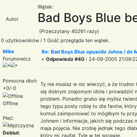
Wątek:
Bad Boys Blue be
Autor
(Przeczytany 40261 razy)
0 użytkowników i 1 Gość przegląda ten wątek.
Mike
Re: Bad Boys Blue opuscilo Johna / do M
Forumowicz
«
Odpowiedz #40 :
24-09-2005 21:09:2
Pomocna dłoń:
Ty nie musisz w nic wierzyć, a że trudno
+0/-0
się dobrym znajomym idola i prowadzić m
problem. Ponadto grubo się mylisz twierd
Offline
tego typu posty robię to dla fanów, któr
komuś zaimponować to mógłbym tu przy
Płeć:
Johnem i informacje, jakich się podczas n
maja pojęcia. Nie zrobię jednak tego dlat
Debiut:
który mi zaufal. Tyle w tej sprawie.