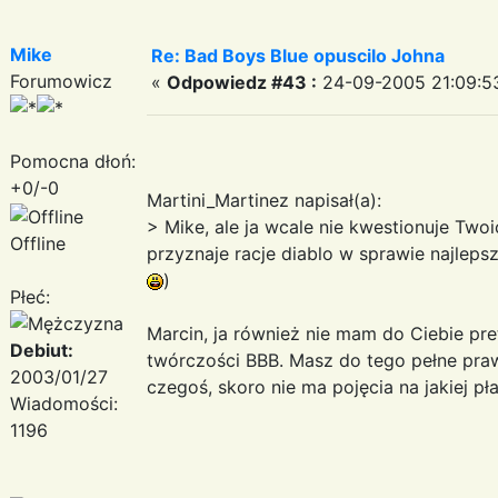
Mike
Re: Bad Boys Blue opuscilo Johna
Forumowicz
«
Odpowiedz #43 :
24-09-2005 21:09:5
Pomocna dłoń:
+0/-0
Martini_Martinez napisał(a):
> Mike, ale ja wcale nie kwestionuje Two
Offline
przyznaje racje diablo w sprawie najleps
)
Płeć:
Marcin, ja również nie mam do Ciebie pre
Debiut:
twórczości BBB. Masz do tego pełne prawo
2003/01/27
czegoś, skoro nie ma pojęcia na jakiej pł
Wiadomości:
1196