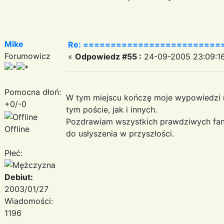
Mike
Re: =========================
Forumowicz
«
Odpowiedz #55 :
24-09-2005 23:09:16
Pomocna dłoń:
W tym miejscu kończę moje wypowiedzi 
+0/-0
tym poście, jak i innych.
Pozdrawiam wszystkich prawdziwych fa
Offline
do usłyszenia w przyszłości.
Płeć:
Debiut:
2003/01/27
Wiadomości:
1196