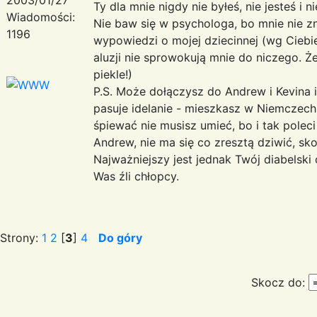
Ty dla mnie nigdy nie byłeś, nie jesteś i 
Wiadomości:
Nie baw się w psychologa, bo mnie nie zn
1196
wypowiedzi o mojej dziecinnej (wg Ciebi
aluzji nie sprowokują mnie do niczego. 
piekle!)
P.S. Może dołączysz do Andrew i Kevina
pasuje idelanie - mieszkasz w Niemczech
śpiewać nie musisz umieć, bo i tak pole
Andrew, nie ma się co zresztą dziwić, skor
Najważniejszy jest jednak Twój diabelski
Was źli chłopcy.
Strony:
1
2
[
3
]
4
Do góry
Skocz do: