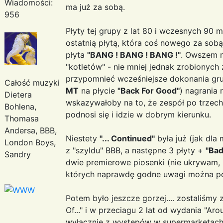
Wiadomości:
ma już za sobą.
956
Płyty tej grupy z lat 80 i wczesnych 90 mi
ostatnią płytą, która coś nowego za sobą 
płyta
"BANG ! BANG ! BANG !"
. Owszem n
"kotletów" - nie mniej jednak zrobionyc
przypomnieć wcześniejsze dokonania grup
Całość muzyki
MT
na płycie
"Back For Good"
) nagrania
Dietera
wskazywałoby na to, że zespół po trzech 
Bohlena,
podnosi się i idzie w dobrym kierunku.
Thomasa
Andersa, BBB,
Niestety
"... Continued"
była już (jak dla
London Boys,
z "szyldu" BBB, a następne 3 płyty +
"Bad
Sandry
dwie premierowe piosenki (nie ukrywam, ż
których naprawdę godne uwagi można poli
Potem było jeszcze gorzej.... zostaliśmy 
Of..." i w przeciagu 2 lat od wydania "Ar
wyłącznie z występów w supermarketach 