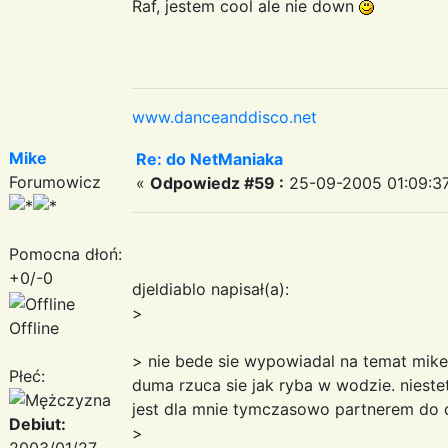
Raf, jestem cool ale nie down
www.danceanddisco.net
Mike
Re: do NetManiaka
Forumowicz
«
Odpowiedz #59 :
25-09-2005 01:09:37
Pomocna dłoń:
+0/-0
djeldiablo napisał(a):
>
Offline
> nie bede sie wypowiadal na temat mike
Płeć:
duma rzuca sie jak ryba w wodzie. nieste
jest dla mnie tymczasowo partnerem do d
Debiut:
>
2003/01/27