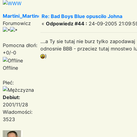
Martini_Martinez
Re: Bad Boys Blue opuscilo Johna
Forumowicz
«
Odpowiedz #44 :
24-09-2005 21:09:5
....a Ty sie tutaj nie burz tylko zapodawa
Pomocna dłoń:
odnosnie BBB - przeciez tutaj mnostwo l
+0/-0
)
Offline
Płeć:
Debiut:
2001/11/28
Wiadomości:
3523