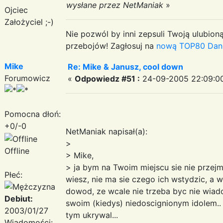
wysłane przez NetManiak
»
Ojciec
Założyciel ;-)
Nie pozwól by inni zepsuli Twoją ulubioną
przebojów! Zagłosuj na
nową TOP80 Dan
Mike
Re: Mike & Janusz, cool down
Forumowicz
«
Odpowiedz #51 :
24-09-2005 22:09:0
Pomocna dłoń:
+0/-0
NetManiak napisał(a):
>
Offline
> Mike,
> ja bym na Twoim miejscu sie nie przej
Płeć:
wiesz, nie ma sie czego ich wstydzic, a 
dowod, ze wcale nie trzeba byc nie wiad
Debiut:
swoim (kiedys) niedoscignionym idolem.
2003/01/27
tym ukrywal...
Wiadomości: