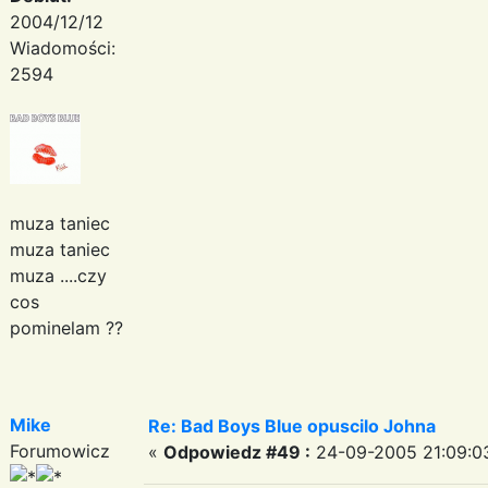
2004/12/12
Wiadomości:
2594
muza taniec
muza taniec
muza ....czy
cos
pominelam ??
Mike
Re: Bad Boys Blue opuscilo Johna
Forumowicz
«
Odpowiedz #49 :
24-09-2005 21:09:0