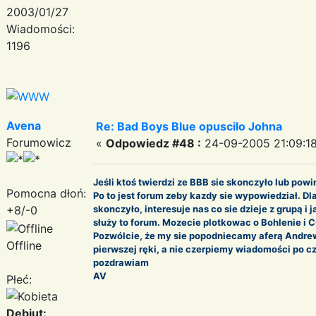
2003/01/27
Wiadomości:
1196
Avena
Re: Bad Boys Blue opuscilo Johna
Forumowicz
«
Odpowiedz #48 :
24-09-2005 21:09:18
Jeśli ktoś twierdzi ze BBB sie skonczyło lub pow
Pomocna dłoń:
Po to jest forum zeby kazdy sie wypowiedział. Dl
+8/-0
skonczyło, interesuje nas co sie dzieje z grupą i j
służy to forum. Mozecie plotkowac o Bohlenie i 
Pozwólcie, że my sie popodniecamy aferą Andre
Offline
pierwszej ręki, a nie czerpiemy wiadomości po c
pozdrawiam
AV
Płeć:
Debiut: