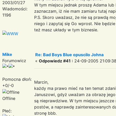
2003/01/27
W tym miejscu jednak proszę Adama lub 
Wiadomości:
zaznaczam, iż nie mam zamiaru tutaj napi
1196
P.S. Skoro uważasz, że nie są prawdą m
niego i zapytaj się Go wprost. Nie będz
też masz układy w tym biznesie.
Mike
Re: Bad Boys Blue opuscilo Johna
Forumowicz
«
Odpowiedz #41 :
24-09-2005 21:09:38
Pomocna dłoń:
Marcin,
+0/-0
każdy ma prawo mieć na ten temat zdanie
Januszowi, gdyż uważam za obrazę jego 
Offline
są nieprawdziwe. W tym miejscu jeszcze
postów, a naprawdę zainteresowanych d
Płeć:
stronę bbb.