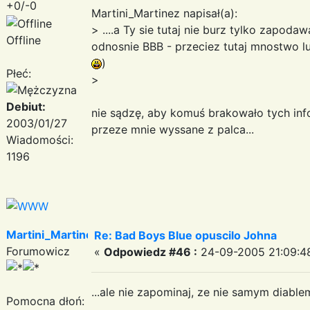
+0/-0
Martini_Martinez napisał(a):
> ....a Ty sie tutaj nie burz tylko zapoda
Offline
odnosnie BBB - przeciez tutaj mnostwo l
)
Płeć:
>
Debiut:
nie sądzę, aby komuś brakowało tych info
2003/01/27
przeze mnie wyssane z palca...
Wiadomości:
1196
Martini_Martinez
Re: Bad Boys Blue opuscilo Johna
Forumowicz
«
Odpowiedz #46 :
24-09-2005 21:09:4
...ale nie zapominaj, ze nie samym diab
Pomocna dłoń: