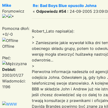
Mike
Re: Bad Boys Blue opuscilo Johna
Forumowicz
«
Odpowiedz #54 :
24-09-2005 23:09:0
Pomocna dłoń:
Robert_Lato napisał(a):
+0/-0
>
> Zamieszanie jakie wywołał kilka dni te
Offline
obecnego składu grupy, potem to odwołuj
wersję mogła stworzyć huśtawkę nastrojó
Płeć:
odwrotnie...
>
Debiut:
Pierwotna informacja nadeszła od agenc
2003/01/27
odejścia Johna. Odwołałem ją, gdy tylko
Wiadomości:
telefonicznej swoje stanowisko. A kolejne
1196
BBB w składzie John i Andrew już nie istn
jeśli chcesz dowiedzieć się co dalej to 
trwają konsultacje z prawnikami i oficja
Davida Brandes powinno być znane za kil