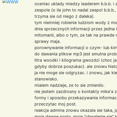
oceniac uklady miedzy leaderem b.b.b. i 
zespole (o ile john to nadal zespol b.b.b.
trzyma sie od niego z daleka).
tym niemniej robienie ludziom wody z m
dnia sprzecznych informacji przez jedna
mitomanii, albo o tym, ze tak na prawde 
sprawy maja.
porownywanie informacji o czym- lub ki
do dawania plikow mp3 jest smutna pro
litra woodki i kilograma gwozdzi (choc j
gdyby dobrze poszukac). ale znowu histo
ja nie moge sie odgryzac. i znowu, jak ki
stanowisko.
mialem nadzieje, ze to sie zmienilo.
nie jestem zazdrosny o kontakty mike'a 
formy i sposobu przekazywania informac
przeczytac moj post.
reakcja admina znowu okazala sie taka,
moje dawne posty, moje "chwalenie sie" k