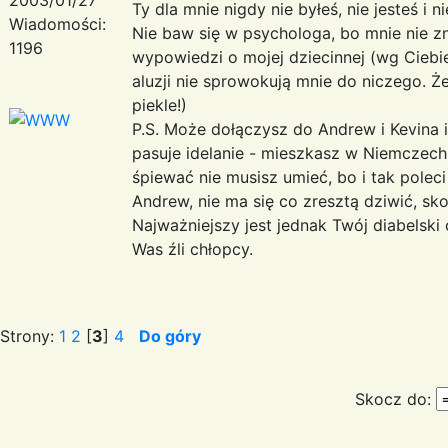
Ty dla mnie nigdy nie byłeś, nie jesteś i 
Wiadomości:
Nie baw się w psychologa, bo mnie nie zn
1196
wypowiedzi o mojej dziecinnej (wg Ciebi
aluzji nie sprowokują mnie do niczego. 
piekle!)
P.S. Może dołączysz do Andrew i Kevina
pasuje idelanie - mieszkasz w Niemczech
śpiewać nie musisz umieć, bo i tak pole
Andrew, nie ma się co zresztą dziwić, skor
Najważniejszy jest jednak Twój diabelski
Was źli chłopcy.
Strony:
1
2
[
3
]
4
Do góry
Skocz do: