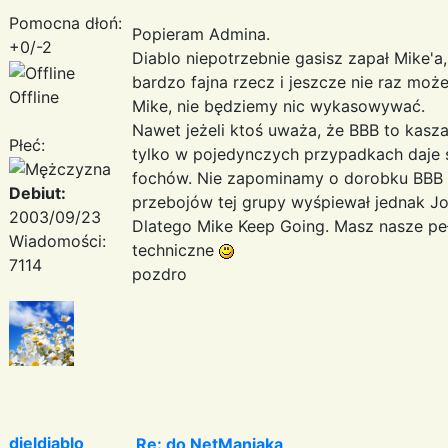
Pomocna dłoń:
Popieram Admina.
+0/-2
Diablo niepotrzebnie gasisz zapał Mike'a
bardzo fajna rzecz i jeszcze nie raz moż
Offline
Mike, nie będziemy nic wykasowywać.
Nawet jeżeli ktoś uważa, że BBB to kaszan
Płeć:
tylko w pojedynczych przypadkach daje s
fochów. Nie zapominamy o dorobku BBB z l
Debiut:
przebojów tej grupy wyśpiewał jednak Jo
2003/09/23
Dlatego Mike Keep Going. Masz nasze peł
Wiadomości:
techniczne
7114
pozdro
djeldiablo
Re: do NetManiaka