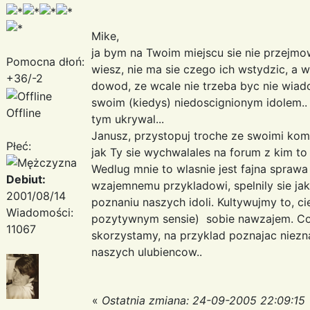
Mike,
ja bym na Twoim miejscu sie nie przejmo
Pomocna dłoń:
wiesz, nie ma sie czego ich wstydzic, a 
+36/-2
dowod, ze wcale nie trzeba byc nie wiad
swoim (kiedys) niedoscignionym idolem.
Offline
tym ukrywal...
Janusz, przystopuj troche ze swoimi ko
Płeć:
jak Ty sie wychwalales na forum z kim to n
Wedlug mnie to wlasnie jest fajna sprawa 
Debiut:
wzajemnemu przykladowi, spelnily sie ja
2001/08/14
poznaniu naszych idoli. Kultywujmy to, c
Wiadomości:
pozytywnym sensie) sobie nawzajem. Co
11067
skorzystamy, na przyklad poznajac niezn
naszych ulubiencow..
«
Ostatnia zmiana: 24-09-2005 22:09:15