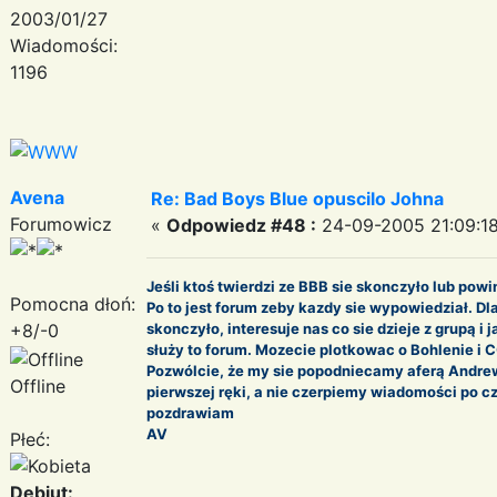
2003/01/27
Wiadomości:
1196
Avena
Re: Bad Boys Blue opuscilo Johna
Forumowicz
«
Odpowiedz #48 :
24-09-2005 21:09:18
Jeśli ktoś twierdzi ze BBB sie skonczyło lub pow
Pomocna dłoń:
Po to jest forum zeby kazdy sie wypowiedział. Dl
+8/-0
skonczyło, interesuje nas co sie dzieje z grupą i j
służy to forum. Mozecie plotkowac o Bohlenie i 
Pozwólcie, że my sie popodniecamy aferą Andre
Offline
pierwszej ręki, a nie czerpiemy wiadomości po c
pozdrawiam
AV
Płeć:
Debiut: