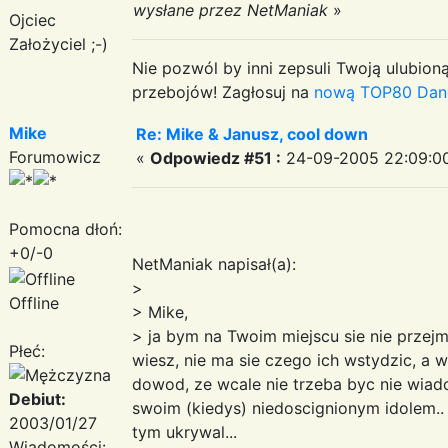
wysłane przez NetManiak
»
Ojciec
Założyciel ;-)
Nie pozwól by inni zepsuli Twoją ulubioną
przebojów! Zagłosuj na
nową TOP80 Dan
Mike
Re: Mike & Janusz, cool down
Forumowicz
«
Odpowiedz #51 :
24-09-2005 22:09:0
Pomocna dłoń:
+0/-0
NetManiak napisał(a):
>
Offline
> Mike,
> ja bym na Twoim miejscu sie nie przej
Płeć:
wiesz, nie ma sie czego ich wstydzic, a 
dowod, ze wcale nie trzeba byc nie wiad
Debiut:
swoim (kiedys) niedoscignionym idolem.
2003/01/27
tym ukrywal...
Wiadomości: