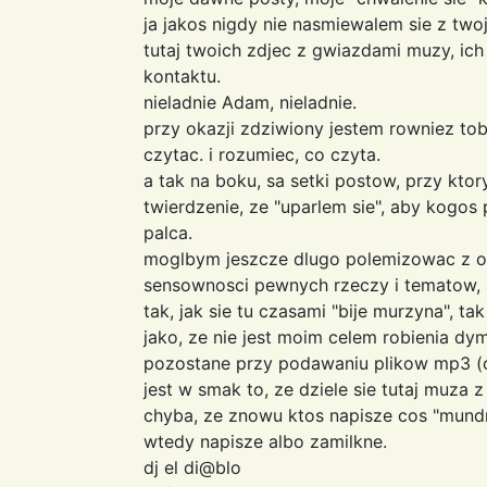
ja jakos nigdy nie nasmiewalem sie z t
tutaj twoich zdjec z gwiazdami muzy, ic
kontaktu.
nieladnie Adam, nieladnie.
przy okazji zdziwiony jestem rowniez tob
czytac. i rozumiec, co czyta.
a tak na boku, sa setki postow, przy kto
twierdzenie, ze "uparlem sie", aby kogo
palca.
moglbym jeszcze dlugo polemizowac z o
sensownosci pewnych rzeczy i tematow, a
tak, jak sie tu czasami "bije murzyna", t
jako, ze nie jest moim celem robienia d
pozostane przy podawaniu plikow mp3 (c
jest w smak to, ze dziele sie tutaj muza z 
chyba, ze znowu ktos napisze cos "mun
wtedy napisze albo zamilkne.
dj el di@blo