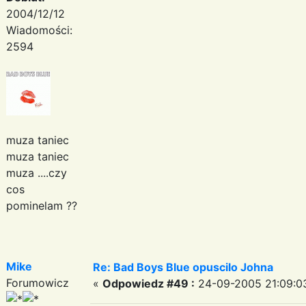
2004/12/12
Wiadomości:
2594
muza taniec
muza taniec
muza ....czy
cos
pominelam ??
Mike
Re: Bad Boys Blue opuscilo Johna
Forumowicz
«
Odpowiedz #49 :
24-09-2005 21:09:0