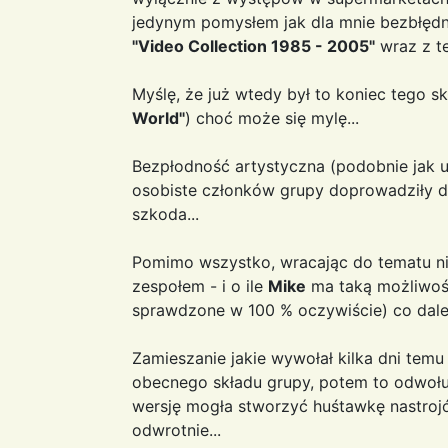
jedynym pomysłem jak dla mnie bezbłędn
"Video Collection 1985 - 2005"
wraz z t
Myślę, że już wtedy był to koniec tego sk
World"
) choć może się mylę...
Bezpłodność artystyczna (podobnie jak 
osobiste członków grupy doprowadziły do 
szkoda...
Pomimo wszystko, wracając do tematu nie 
zespołem - i o ile
Mike
ma taką możliwoś
sprawdzone w 100 % oczywiście) co dale
Zamieszanie jakie wywołał kilka dni temu
obecnego składu grupy, potem to odwołuj
wersję mogła stworzyć huśtawkę nastrojó
odwrotnie...