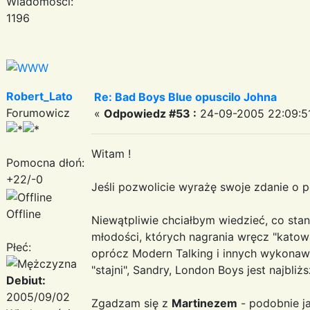
Wiadomości:
1196
Robert_Lato
Re: Bad Boys Blue opuscilo Johna
Forumowicz
«
Odpowiedz #53 :
24-09-2005 22:09:5
Witam !
Pomocna dłoń:
+22/-0
Jeśli pozwolicie wyrażę swoje zdanie o 
Offline
Niewątpliwie chciałbym wiedzieć, co stan
młodości, których nagrania wręcz "katow
Płeć:
oprócz Modern Talking i innych wykonawc
"stajni", Sandry, London Boys jest najbliż
Debiut:
2005/09/02
Zgadzam się z
Martinezem
- podobnie ja