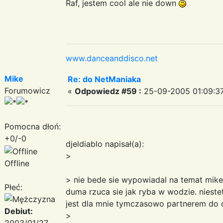
Raf, jestem cool ale nie down
www.danceanddisco.net
Mike
Re: do NetManiaka
Forumowicz
«
Odpowiedz #59 :
25-09-2005 01:09:37
Pomocna dłoń:
+0/-0
djeldiablo napisał(a):
>
Offline
> nie bede sie wypowiadal na temat mike
Płeć:
duma rzuca sie jak ryba w wodzie. nieste
jest dla mnie tymczasowo partnerem do d
Debiut:
>
2003/01/27