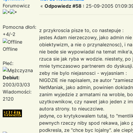
Forumowicz
«
Odpowiedz #58 :
25-09-2005 01:09:3
Pomocna dłoń:
z przykroscia pisze to, co nastepuje :
+4/-2
jestes Adam nierzeczowy, jako admin nie 
obiektywizm, a nie o przynaleznosc), i na
Offline
nie bede sie wypowiadal na temat mike'a
rzuca sie jak ryba w wodzie. niestety, po 
Płeć:
mnie tymczasowo partnerem do dyskusji.
zeby nie bylo niejasnosci - wyjasniam :
Debiut:
NIGDZIE nie napisalem, ze autor "zamiesza
2003/03/03
NetManiak, jako admin, powinien dokladn
Wiadomości:
zanim wyjedzie z armatami na wroble, bo 
2120
uzytkownikow, czy nawet jako jeden z im-
autora strony. to nieuczciwe.
jedyne, co krytykowalem tutaj, to "mentl
pewnych rzeczy niby spod rekawa, jako po
podkresla, ze "chce byc lojalny". ale cie