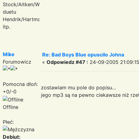
Stock/Aitken/Waterman,
duetu
Hendrik/Hartmann
itp.
Mike
Re: Bad Boys Blue opuscilo Johna
Forumowicz
«
Odpowiedz #47 :
24-09-2005 21:09:15
Pomocna dłoń:
zostawiam mu pole do popisu...
+0/-0
jego mp3 są na pewno ciekawsze niż rzete
Offline
Płeć:
Debiut: