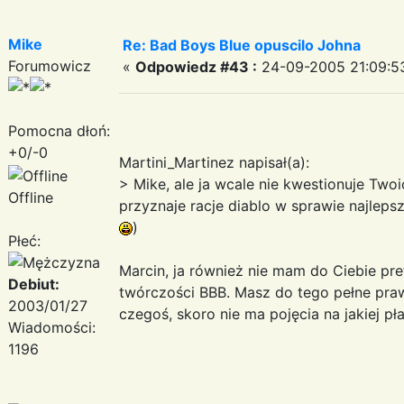
Mike
Re: Bad Boys Blue opuscilo Johna
Forumowicz
«
Odpowiedz #43 :
24-09-2005 21:09:5
Pomocna dłoń:
+0/-0
Martini_Martinez napisał(a):
> Mike, ale ja wcale nie kwestionuje Two
Offline
przyznaje racje diablo w sprawie najleps
)
Płeć:
Marcin, ja również nie mam do Ciebie pre
Debiut:
twórczości BBB. Masz do tego pełne prawo
2003/01/27
czegoś, skoro nie ma pojęcia na jakiej pł
Wiadomości:
1196