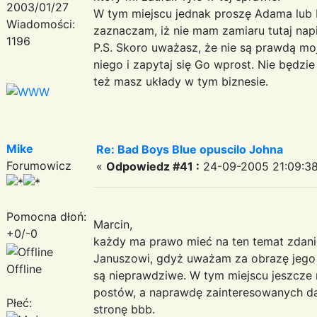
2003/01/27
W tym miejscu jednak proszę Adama lub 
Wiadomości:
zaznaczam, iż nie mam zamiaru tutaj napi
1196
P.S. Skoro uważasz, że nie są prawdą m
niego i zapytaj się Go wprost. Nie będz
też masz układy w tym biznesie.
Mike
Re: Bad Boys Blue opuscilo Johna
Forumowicz
«
Odpowiedz #41 :
24-09-2005 21:09:38
Pomocna dłoń:
Marcin,
+0/-0
każdy ma prawo mieć na ten temat zdanie
Januszowi, gdyż uważam za obrazę jego 
Offline
są nieprawdziwe. W tym miejscu jeszcze
postów, a naprawdę zainteresowanych d
Płeć:
stronę bbb.