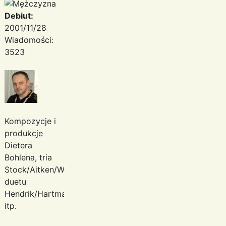
Debiut:
2001/11/28
Wiadomości:
3523
Kompozycje i
produkcje
Dietera
Bohlena, tria
Stock/Aitken/Waterman,
duetu
Hendrik/Hartmann
itp.