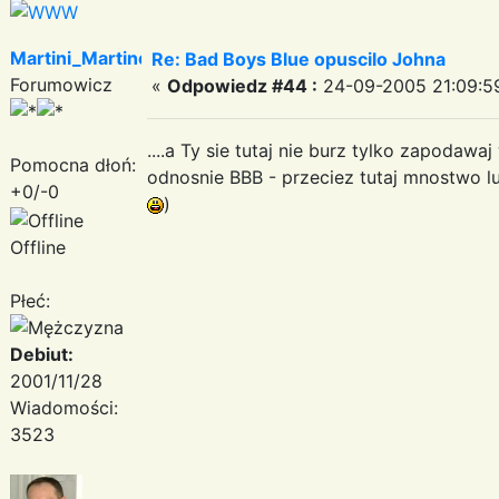
Martini_Martinez
Re: Bad Boys Blue opuscilo Johna
Forumowicz
«
Odpowiedz #44 :
24-09-2005 21:09:5
....a Ty sie tutaj nie burz tylko zapodawa
Pomocna dłoń:
odnosnie BBB - przeciez tutaj mnostwo l
+0/-0
)
Offline
Płeć:
Debiut:
2001/11/28
Wiadomości:
3523