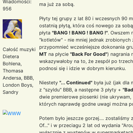
Wiadomości:
ma już za sobą.
956
Płyty tej grupy z lat 80 i wczesnych 90 mi
ostatnią płytą, która coś nowego za sobą 
płyta
"BANG ! BANG ! BANG !"
. Owszem n
"kotletów" - nie mniej jednak zrobionyc
przypomnieć wcześniejsze dokonania grup
Całość muzyki
MT
na płycie
"Back For Good"
) nagrania
Dietera
wskazywałoby na to, że zespół po trzech 
Bohlena,
podnosi się i idzie w dobrym kierunku.
Thomasa
Andersa, BBB,
Niestety
"... Continued"
była już (jak dla
London Boys,
z "szyldu" BBB, a następne 3 płyty +
"Bad
Sandry
dwie premierowe piosenki (nie ukrywam, ż
których naprawdę godne uwagi można poli
Potem było jeszcze gorzej.... zostaliśmy 
Of..." i w przeciagu 2 lat od wydania "Ar
wyłącznie z występów w supermarketach 