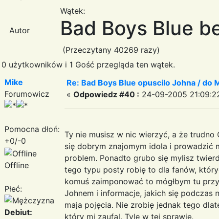
Wątek:
Bad Boys Blue be
Autor
(Przeczytany 40269 razy)
0 użytkowników i 1 Gość przegląda ten wątek.
Mike
Re: Bad Boys Blue opuscilo Johna / do M
Forumowicz
«
Odpowiedz #40 :
24-09-2005 21:09:2
Pomocna dłoń:
Ty nie musisz w nic wierzyć, a że trudno
+0/-0
się dobrym znajomym idola i prowadzić m
problem. Ponadto grubo się mylisz twierd
Offline
tego typu posty robię to dla fanów, któr
komuś zaimponować to mógłbym tu przy
Płeć:
Johnem i informacje, jakich się podczas n
maja pojęcia. Nie zrobię jednak tego dlat
Debiut:
który mi zaufal. Tyle w tej sprawie.