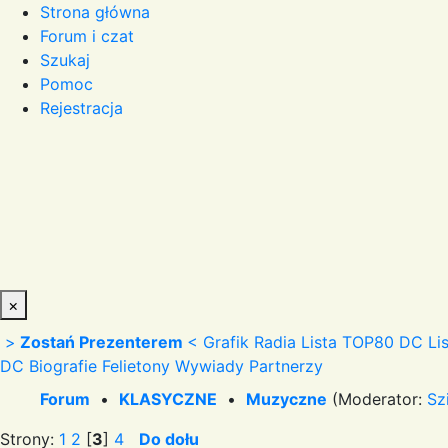
Strona główna
Forum i czat
Szukaj
Pomoc
Rejestracja
×
>
Zostań Prezenterem
<
Grafik Radia
Lista TOP80 DC
Li
DC
Biografie
Felietony
Wywiady
Partnerzy
Forum
•
KLASYCZNE
•
Muzyczne
(Moderator:
Sz
Strony:
1
2
[
3
]
4
Do dołu