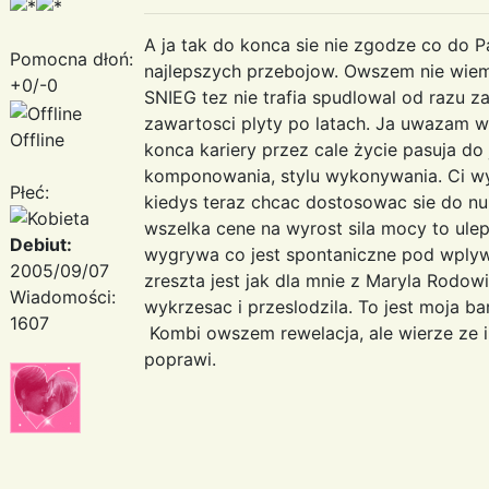
A ja tak do konca sie nie zgodze co do P
Pomocna dłoń:
najlepszych przebojow. Owszem nie wiem
+0/-0
SNIEG tez nie trafia spudlowal od razu 
zawartosci plyty po latach. Ja uwazam w
Offline
konca kariery przez cale życie pasuja do
komponowania, stylu wykonywania. Ci wy
Płeć:
kiedys teraz chcac dostosowac sie do nu
wszelka cene na wyrost sila mocy to ule
Debiut:
wygrywa co jest spontaniczne pod wply
2005/09/07
zreszta jest jak dla mnie z Maryla Rodowi
Wiadomości:
wykrzesac i przeslodzila. To jest moja b
1607
Kombi owszem rewelacja, ale wierze ze 
poprawi.