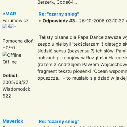
Berzerk, Code64...
eMAR
Re: "czarny snieg"
Forumowicz
«
Odpowiedz #3 :
26-10-2006 03:10:37 
Teksty pisane dla Papa Dance zawsze wy
Pomocna dłoń:
zespołu nie byli 'tekściarzami') dlatego 
+0/-0
śledzić sensu (bezsensu ?) ich słów. Pami
polskich przebojów w Rozgłośni Harcersk
Offline
(razem z Andrzejem Pawłem Wojciechow
fragment tekstu piosenki "Ocean wspomnien
Debiut:
opuszcza... - to musiało się dziać w jakie
2005/08/27
Wiadomości:
522
Maverick
Re: "czarny snieg"