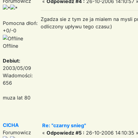
Forumowicz
«
Odpowiedz #4 :
26-10-2006 14:10:57 
Zgadza sie z tym ze ja mialem na mysli pr
Pomocna dłoń:
odliczony upływu tego czasu:)
+0/-0
Offline
Debiut:
2003/05/09
Wiadomości:
656
muza lat 80
CICHA
Re: "czarny snieg"
Forumowicz
«
Odpowiedz #5 :
26-10-2006 14:10:35 