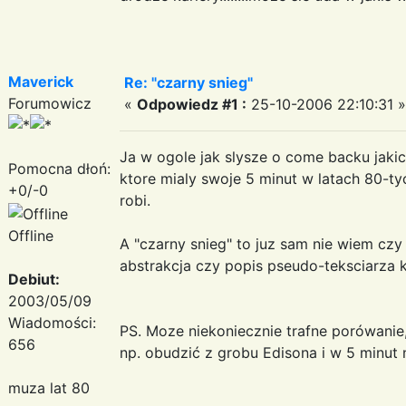
Maverick
Re: "czarny snieg"
Forumowicz
«
Odpowiedz #1 :
25-10-2006 22:10:31 »
Ja w ogole jak slysze o come backu jaki
Pomocna dłoń:
ktore mialy swoje 5 minut w latach 80-ty
+0/-0
robi.
Offline
A "czarny snieg" to juz sam nie wiem cz
abstrakcja czy popis pseudo-teksciarza k
Debiut:
2003/05/09
Wiadomości:
PS. Moze niekoniecznie trafne porówanie
656
np. obudzić z grobu Edisona i w 5 minut
muza lat 80