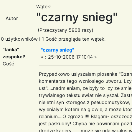
Wątek:
"czarny snieg"
Autor
(Przeczytany 5908 razy)
0 użytkowników i 1 Gość przegląda ten wątek.
"fanka"
"czarny snieg"
zespolu:P
«
:
25-10-2006 17:10:14 »
Gość
Przypadkowo uslyszalam piosenke "Czarn
komentarza tego wznioslego utworu. Lzy w
ust".....nadmieniam, ze byly to lzy ze smi
trywialnego tekstu swiat nie slyszal. Zas
nieletni syn ktoregos z pseudomuzykow, 
wylenialym kotem na glowie, a moze kto
relanium....O zgrozo!!!!! Blagam- oszczed
jest paskudny! Chyba nie powinnam pozdr
drodze kariery........moze sie uda w jakis 