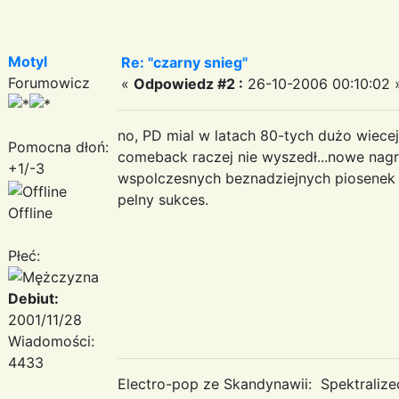
Motyl
Re: "czarny snieg"
Forumowicz
«
Odpowiedz #2 :
26-10-2006 00:10:02 
no, PD mial w latach 80-tych dużo wiecej 
Pomocna dłoń:
comeback raczej nie wyszedł...nowe nagra
+1/-3
wspolczesnych beznadziejnych piosenek po
pelny sukces.
Offline
Płeć:
Debiut:
2001/11/28
Wiadomości:
4433
Electro-pop ze Skandynawii: Spektraliz