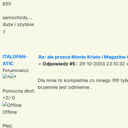
650
samochody....
duże i szybkie
:)
ITALOFAN-
Re: ale przeca Monte Kristo i Magazine 6
ATIC
«
Odpowiedz #5 :
29-10-2003 23:10:32 
Forumowicz
Dla mnie to kompletnie co innego !!!!!! tylk
brzemnie jest odmienne .
Pomocna dłoń:
+2/-0
Offline
Płeć: