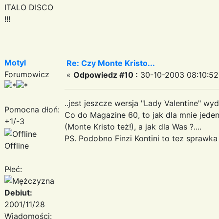
ITALO DISCO
!!!
Motyl
Re: Czy Monte Kristo...
Forumowicz
«
Odpowiedz #10 :
30-10-2003 08:10:52
..jest jeszcze wersja "Lady Valentine" wy
Pomocna dłoń:
Co do Magazine 60, to jak dla mnie jede
+1/-3
(Monte Kristo też!), a jak dla Was ?....
PS. Podobno Finzi Kontini to tez sprawka te
Offline
Płeć:
Debiut:
2001/11/28
Wiadomości: