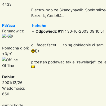
4433
Electro-pop ze Skandynawii: Spektraliz
Berzerk, Code64...
PaYaca
hehehe
Forumowicz
«
Odpowiedz #11 :
30-10-2003 09:10:51 
oj, facet facet...... to są dokładnie ci sa
Pomocna dłoń:
)))
+0/-0
przestań podawać takie "rewelacje" że jede
Offline
Debiut:
2001/12/26
Wiadomości:
650
samochody....