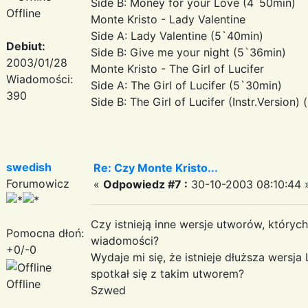
Side B: Money for your Love (4`50min)
Offline
Monte Kristo - Lady Valentine
Side A: Lady Valentine (5`40min)
Debiut:
Side B: Give me your night (5`36min)
2003/01/28
Monte Kristo - The Girl of Lucifer
Wiadomości:
Side A: The Girl of Lucifer (5`30min)
390
Side B: The Girl of Lucifer (Instr.Version)
swedish
Re: Czy Monte Kristo...
Forumowicz
«
Odpowiedz #7 :
30-10-2003 08:10:44 
Czy istnieją inne wersje utworów, któryc
Pomocna dłoń:
wiadomości?
+0/-0
Wydaje mi się, że istnieje dłuższa wersja 
spotkał się z takim utworem?
Offline
Szwed