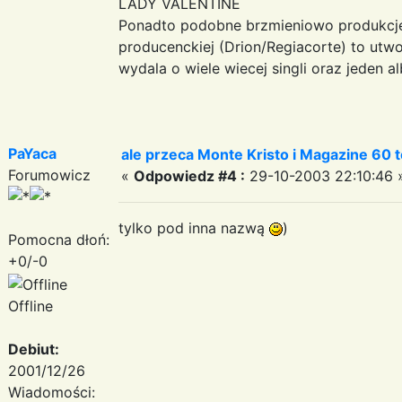
LADY VALENTINE
Ponadto podobne brzmieniowo produkcje
producenckiej (Drion/Regiacorte) to utwo
wydala o wiele wiecej singli oraz jeden a
PaYaca
ale przeca Monte Kristo i Magazine 60 to
Forumowicz
«
Odpowiedz #4 :
29-10-2003 22:10:46 
tylko pod inna nazwą
)
Pomocna dłoń:
+0/-0
Offline
Debiut:
2001/12/26
Wiadomości: