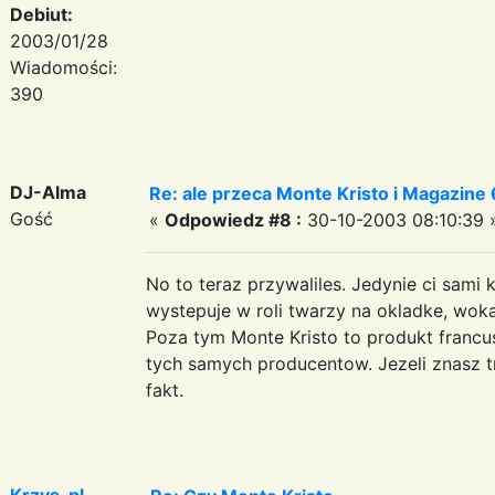
Debiut:
2003/01/28
Wiadomości:
390
DJ-Alma
Re: ale przeca Monte Kristo i Magazine 6
Gość
«
Odpowiedz #8 :
30-10-2003 08:10:39 
No to teraz przywaliles. Jedynie ci sami
wystepuje w roli twarzy na okladke, wokal
Poza tym Monte Kristo to produkt franc
tych samych producentow. Jezeli znasz tr
fakt.
Krzys-pl