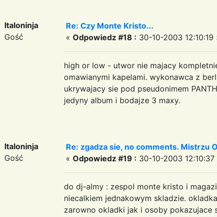
Italoninja
Re: Czy Monte Kristo...
Gość
«
Odpowiedz #18 :
30-10-2003 12:10:19 
high or low - utwor nie majacy kompletni
omawianymi kapelami. wykonawca z berli
ukrywajacy sie pod pseudonimem PANTHER
jedyny album i bodajze 3 maxy.
Italoninja
Re: zgadza sie, no comments. Mistrzu
Gość
«
Odpowiedz #19 :
30-10-2003 12:10:37
do dj-almy : zespol monte kristo i magaz
niecalkiem jednakowym skladzie. okladka
zarowno okladki jak i osoby pokazujace s