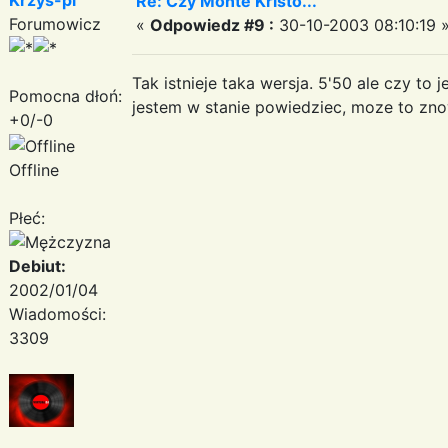
Re: Czy Monte Kristo...
Forumowicz
«
Odpowiedz #9 :
30-10-2003 08:10:19 
Tak istnieje taka wersja. 5'50 ale czy to 
Pomocna dłoń:
jestem w stanie powiedziec, moze to zno
+0/-0
Offline
Płeć:
Debiut:
2002/01/04
Wiadomości:
3309