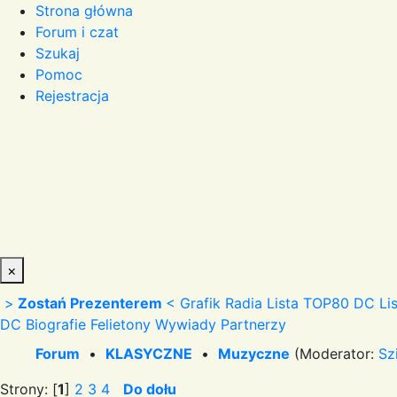
Strona główna
Forum i czat
Szukaj
Pomoc
Rejestracja
×
>
Zostań Prezenterem
<
Grafik Radia
Lista TOP80 DC
Li
DC
Biografie
Felietony
Wywiady
Partnerzy
Forum
•
KLASYCZNE
•
Muzyczne
(Moderator:
Sz
Strony: [
1
]
2
3
4
Do dołu