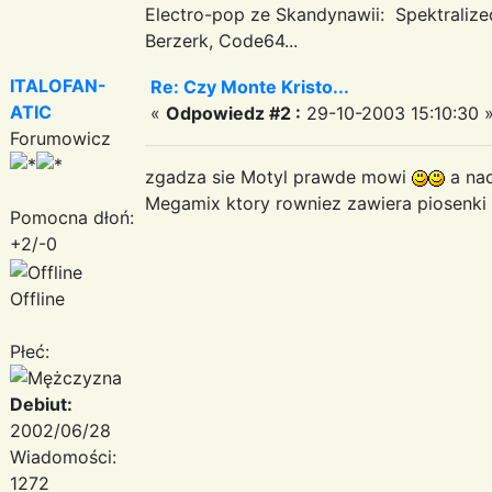
Electro-pop ze Skandynawii: Spektraliz
Berzerk, Code64...
ITALOFAN-
Re: Czy Monte Kristo...
ATIC
«
Odpowiedz #2 :
29-10-2003 15:10:30 
Forumowicz
zgadza sie Motyl prawde mowi
a nad
Megamix ktory rowniez zawiera piosenki
Pomocna dłoń:
+2/-0
Offline
Płeć:
Debiut:
2002/06/28
Wiadomości:
1272