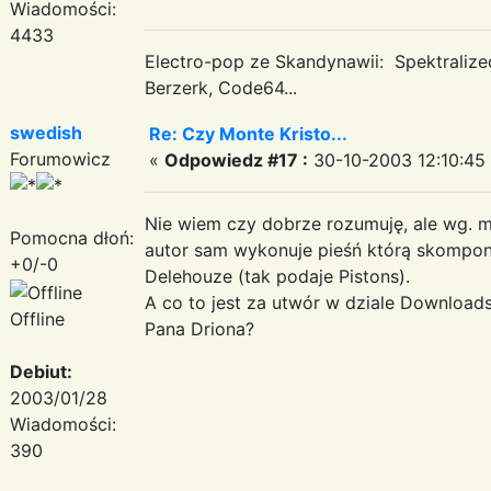
Wiadomości:
4433
Electro-pop ze Skandynawii: Spektraliz
Berzerk, Code64...
swedish
Re: Czy Monte Kristo...
Forumowicz
«
Odpowiedz #17 :
30-10-2003 12:10:45
Nie wiem czy dobrze rozumuję, ale wg. m
Pomocna dłoń:
autor sam wykonuje pieśń którą skompo
+0/-0
Delehouze (tak podaje Pistons).
A co to jest za utwór w dziale Download
Offline
Pana Driona?
Debiut:
2003/01/28
Wiadomości:
390