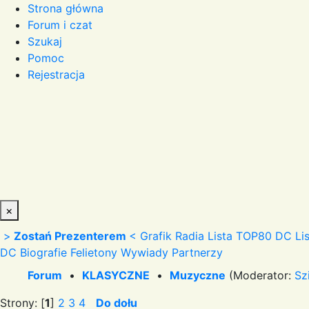
Strona główna
Forum i czat
Szukaj
Pomoc
Rejestracja
×
>
Zostań Prezenterem
<
Grafik Radia
Lista TOP80 DC
Li
DC
Biografie
Felietony
Wywiady
Partnerzy
Forum
•
KLASYCZNE
•
Muzyczne
(Moderator:
Sz
Strony: [
1
]
2
3
4
Do dołu