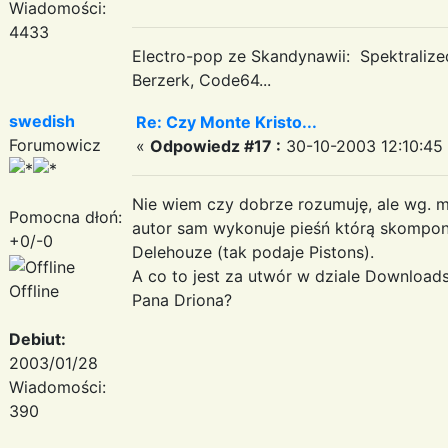
Wiadomości:
4433
Electro-pop ze Skandynawii: Spektraliz
Berzerk, Code64...
swedish
Re: Czy Monte Kristo...
Forumowicz
«
Odpowiedz #17 :
30-10-2003 12:10:45
Nie wiem czy dobrze rozumuję, ale wg. m
Pomocna dłoń:
autor sam wykonuje pieśń którą skompo
+0/-0
Delehouze (tak podaje Pistons).
A co to jest za utwór w dziale Download
Offline
Pana Driona?
Debiut:
2003/01/28
Wiadomości:
390