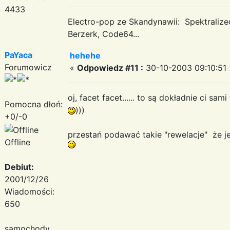
4433
Electro-pop ze Skandynawii: Spektraliz
Berzerk, Code64...
PaYaca
hehehe
Forumowicz
«
Odpowiedz #11 :
30-10-2003 09:10:51 
oj, facet facet...... to są dokładnie ci sa
Pomocna dłoń:
)))
+0/-0
przestań podawać takie "rewelacje" że jede
Offline
Debiut:
2001/12/26
Wiadomości:
650
samochody....