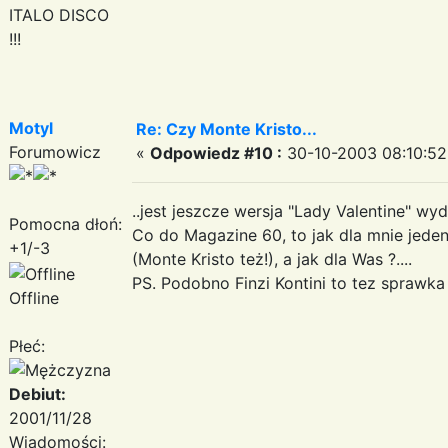
ITALO DISCO
!!!
Motyl
Re: Czy Monte Kristo...
Forumowicz
«
Odpowiedz #10 :
30-10-2003 08:10:52
..jest jeszcze wersja "Lady Valentine" wy
Pomocna dłoń:
Co do Magazine 60, to jak dla mnie jede
+1/-3
(Monte Kristo też!), a jak dla Was ?....
PS. Podobno Finzi Kontini to tez sprawka te
Offline
Płeć:
Debiut:
2001/11/28
Wiadomości: