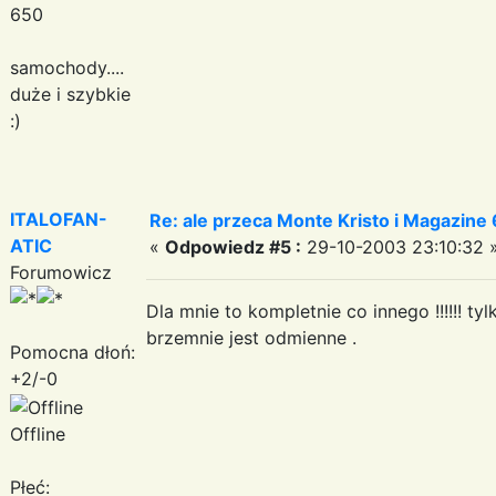
650
samochody....
duże i szybkie
:)
ITALOFAN-
Re: ale przeca Monte Kristo i Magazine 6
ATIC
«
Odpowiedz #5 :
29-10-2003 23:10:32 
Forumowicz
Dla mnie to kompletnie co innego !!!!!! tylk
brzemnie jest odmienne .
Pomocna dłoń:
+2/-0
Offline
Płeć: