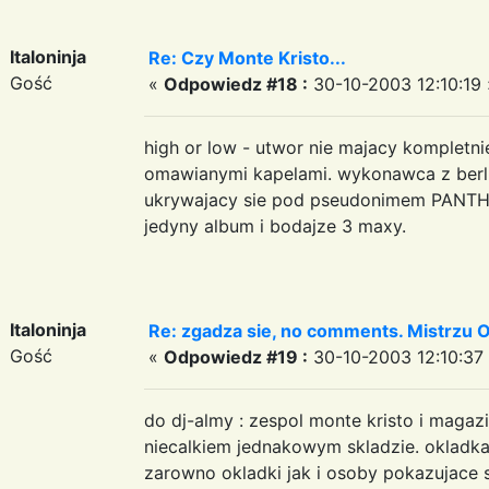
Italoninja
Re: Czy Monte Kristo...
Gość
«
Odpowiedz #18 :
30-10-2003 12:10:19 
high or low - utwor nie majacy kompletni
omawianymi kapelami. wykonawca z berli
ukrywajacy sie pod pseudonimem PANTHER
jedyny album i bodajze 3 maxy.
Italoninja
Re: zgadza sie, no comments. Mistrzu
Gość
«
Odpowiedz #19 :
30-10-2003 12:10:37
do dj-almy : zespol monte kristo i magaz
niecalkiem jednakowym skladzie. okladka
zarowno okladki jak i osoby pokazujace s