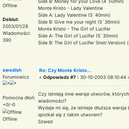
Side B: Money for your Love (4`50min)
Offline
Monte Kristo - Lady Valentine
Side A: Lady Valentine (5`40min)
Debiut:
Side B: Give me your night (5`36min)
2003/01/28
Monte Kristo - The Girl of Lucifer
Wiadomości:
Side A: The Girl of Lucifer (5`30min)
390
Side B: The Girl of Lucifer (Instr.Version)
swedish
Re: Czy Monte Kristo...
Forumowicz
«
Odpowiedz #7 :
30-10-2003 08:10:44 
Czy istnieją inne wersje utworów, któryc
Pomocna dłoń:
wiadomości?
+0/-0
Wydaje mi się, że istnieje dłuższa wersja 
spotkał się z takim utworem?
Offline
Szwed