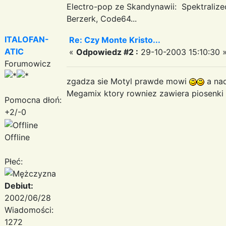
Electro-pop ze Skandynawii: Spektraliz
Berzerk, Code64...
ITALOFAN-
Re: Czy Monte Kristo...
ATIC
«
Odpowiedz #2 :
29-10-2003 15:10:30 
Forumowicz
zgadza sie Motyl prawde mowi
a nad
Megamix ktory rowniez zawiera piosenki
Pomocna dłoń:
+2/-0
Offline
Płeć:
Debiut:
2002/06/28
Wiadomości:
1272