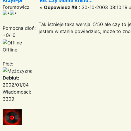
Re: Czy Monte Kristo...
Forumowicz
«
Odpowiedz #9 :
30-10-2003 08:10:19 
Tak istnieje taka wersja. 5'50 ale czy to 
Pomocna dłoń:
jestem w stanie powiedziec, moze to zno
+0/-0
Offline
Płeć:
Debiut:
2002/01/04
Wiadomości:
3309