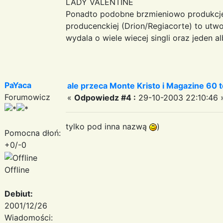
LADY VALENTINE
Ponadto podobne brzmieniowo produkcje
producenckiej (Drion/Regiacorte) to utwo
wydala o wiele wiecej singli oraz jeden a
PaYaca
ale przeca Monte Kristo i Magazine 60 to
Forumowicz
«
Odpowiedz #4 :
29-10-2003 22:10:46 
tylko pod inna nazwą
)
Pomocna dłoń:
+0/-0
Offline
Debiut:
2001/12/26
Wiadomości: