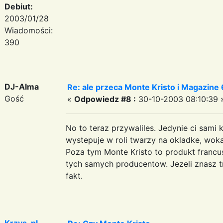
Debiut:
2003/01/28
Wiadomości:
390
DJ-Alma
Re: ale przeca Monte Kristo i Magazine 6
Gość
«
Odpowiedz #8 :
30-10-2003 08:10:39 
No to teraz przywaliles. Jedynie ci sami
wystepuje w roli twarzy na okladke, wokal
Poza tym Monte Kristo to produkt franc
tych samych producentow. Jezeli znasz tr
fakt.
Krzys-pl