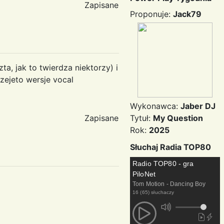
Zapisane
Proponuje:
Jack79
a, jak to twierdza niektorzy) i
zejeto wersje vocal
Wykonawca:
Jaber DJ
Zapisane
Tytuł:
My Question
Rok:
2025
Słuchaj Radia TOP80
Radio TOP80 - gra
PiloNet
Tom Motion - Dancing Boy
16 (65) słuchaczy