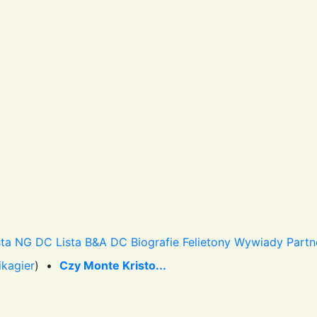
sta NG DC
Lista B&A DC
Biografie
Felietony
Wywiady
Partn
ikagier
) •
Czy Monte Kristo...