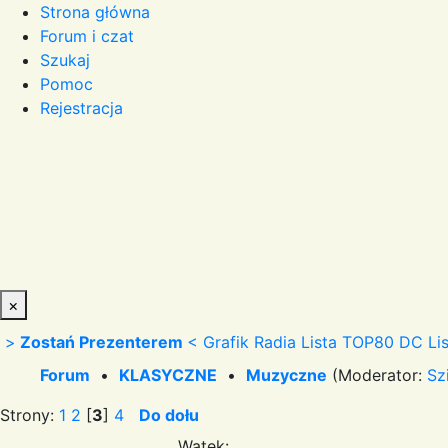
Strona główna
Forum i czat
Szukaj
Pomoc
Rejestracja
×
>
Zostań Prezenterem
<
Grafik Radia
Lista TOP80 DC
Li
Forum
•
KLASYCZNE
•
Muzyczne
(Moderator:
Sz
Strony:
1
2
[
3
]
4
Do dołu
Wątek: