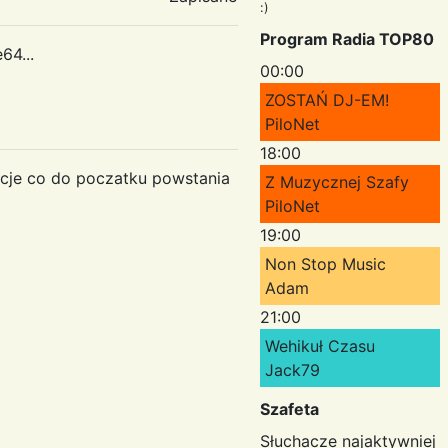
:)
Program Radia TOP80
64...
00:00
ZOSTAŃ DJ-EM!
PiloNet
18:00
racje co do poczatku powstania
Z Muzycznej Szafy
PiloNet
19:00
Non Stop Music
Adam
21:00
Wehikuł Czasu
Jack79
Szafeta
Słuchacze najaktywniej