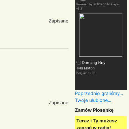
Powered by
© TOP80 AI Player
v1.2
Zapisane
Dancing Boy
Tom Motion
Belgium
1985
Poprzednio graliśmy...
Twoje ulubione...
Zapisane
Zamów Piosenkę
Teraz i Ty możesz
zagrać w radio!