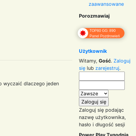
zaawansowane
Porozmawiaj
TOP80 GG: 890
Panel Pozdrowień
Użytkownik
Witamy,
Gość
.
Zaloguj
się
lub
zarejestruj
.
no wyczaić dlaczego jeden
Zaloguj się podając
nazwę użytkownika,
hasło i długość sesji
Power Play Tygodnia