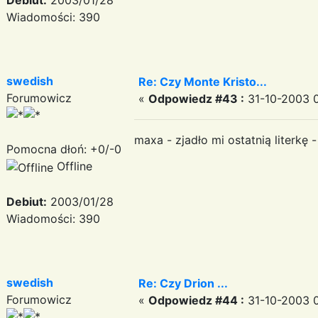
Debiut:
2003/01/28
Wiadomości: 390
swedish
Re: Czy Monte Kristo...
Forumowicz
«
Odpowiedz #43 :
31-10-2003 0
maxa - zjadło mi ostatnią literkę 
Pomocna dłoń: +0/-0
Offline
Debiut:
2003/01/28
Wiadomości: 390
swedish
Re: Czy Drion ...
Forumowicz
«
Odpowiedz #44 :
31-10-2003 0