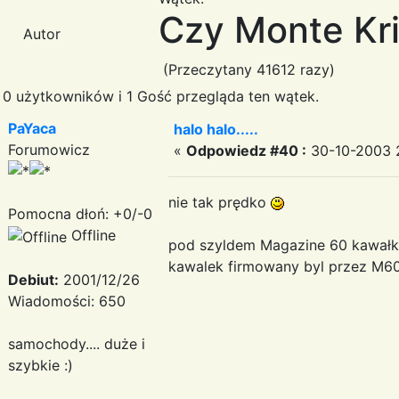
Czy Monte Kris
Autor
(Przeczytany 41612 razy)
0 użytkowników i 1 Gość przegląda ten wątek.
PaYaca
halo halo.....
Forumowicz
«
Odpowiedz #40 :
30-10-2003 2
nie tak prędko
Pomocna dłoń: +0/-0
Offline
pod szyldem Magazine 60 kawałki 
kawalek firmowany byl przez M60 
Debiut:
2001/12/26
Wiadomości: 650
samochody.... duże i
szybkie :)