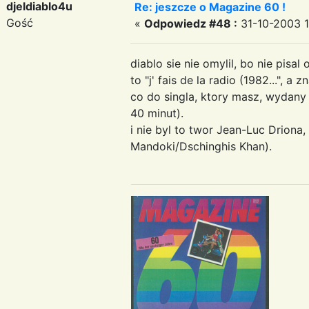
djeldiablo4u
Re: jeszcze o Magazine 60 !
Gość
«
Odpowiedz #48 :
31-10-2003 1
diablo sie nie omylil, bo nie pisa
to "j' fais de la radio (1982...", 
co do singla, ktory masz, wydany
40 minut).
i nie byl to twor Jean-Luc Driona
Mandoki/Dschinghis Khan).