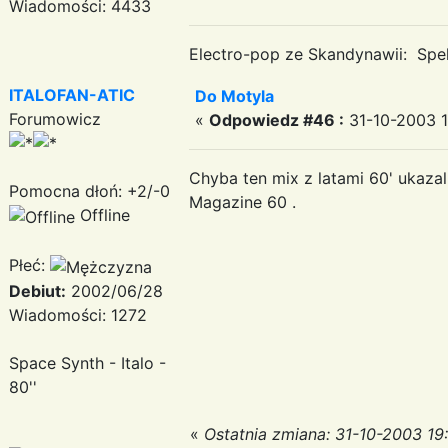
Wiadomości: 4433
Electro-pop ze Skandynawii: Spek
ITALOFAN-ATIC
Do Motyla
Forumowicz
«
Odpowiedz #46 :
31-10-2003 1
Chyba ten mix z latami 60' ukazal
Pomocna dłoń: +2/-0
Magazine 60 .
Offline
Płeć:
Debiut:
2002/06/28
Wiadomości: 1272
Space Synth - Italo -
80''
«
Ostatnia zmiana: 31-10-2003 19