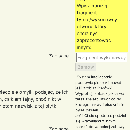
Wpisz poniżej
fragment
tytułu/wykonawcy
utworu, który
chciałbyś
zaprezentować
innym:
Zapisane
System inteligentnie
podpowie piosenki, nawet
jeśli zrobisz literówki.
ieco sie omylił, podajac, ze ich
Wypróbuj, zobacz jak łatwo
, całkiem fajny, choć nikt w
teraz znaleźć utwór co do
którego nazwy i pisowni nie
ietam nazwisk z tej płytki -
byłeś pewien.
Jeśli Ci się spodoba, podziel
się wrażeniami z innymi i
zaproś do wspólnej zabawy
Zapisane