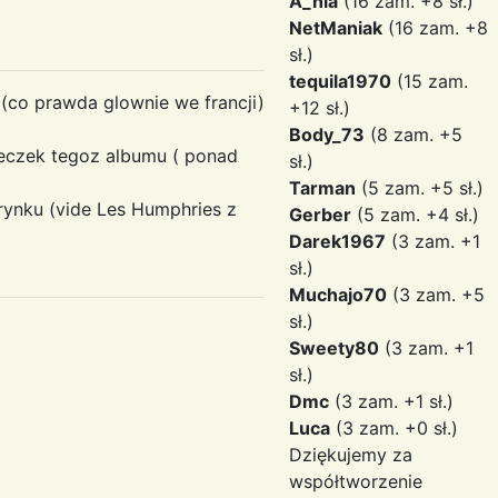
A_nia
(16 zam. +8 sł.)
NetManiak
(16 zam. +8
sł.)
tequila1970
(15 zam.
k (co prawda glownie we francji)
+12 sł.)
Body_73
(8 zam. +5
aleczek tegoz albumu ( ponad
sł.)
Tarman
(5 zam. +5 sł.)
 rynku (vide Les Humphries z
Gerber
(5 zam. +4 sł.)
Darek1967
(3 zam. +1
sł.)
Muchajo70
(3 zam. +5
sł.)
Sweety80
(3 zam. +1
sł.)
Dmc
(3 zam. +1 sł.)
Luca
(3 zam. +0 sł.)
Dziękujemy za
współtworzenie