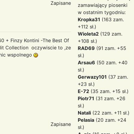
Zapisane
zamawiający piosenki
w ostatnim tygodniu:
Kropka31
(163 zam.
+112 sł.)
Wioleta2
(129 zam.
0 + Finzy Kontini -The Best Of
+108 sł.)
it Collection oczywiscie to ,ze
RAD69
(91 zam. +55
 nic wspolnego
sł.)
Arsau6
(50 zam. +40
sł.)
Gerwazy101
(37 zam.
+23 sł.)
E-72
(35 zam. +15 sł.)
Piotr71
(31 zam. +26
sł.)
Natali
(22 zam. +11 sł.)
Pelasia
(20 zam. +24
Zapisane
sł.)