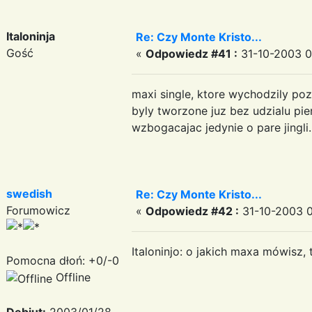
Italoninja
Re: Czy Monte Kristo...
Gość
«
Odpowiedz #41 :
31-10-2003 0
maxi single, ktore wychodzily poz
byly tworzone juz bez udzialu pi
wzbogacajac jedynie o pare jingli.
swedish
Re: Czy Monte Kristo...
Forumowicz
«
Odpowiedz #42 :
31-10-2003 0
Italoninjo: o jakich maxa mówisz
Pomocna dłoń: +0/-0
Offline