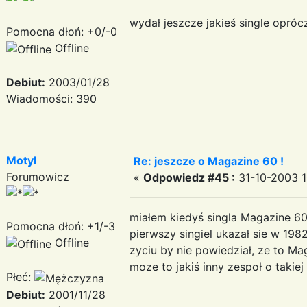
wydał jeszcze jakieś single opróc
Pomocna dłoń: +0/-0
Offline
Debiut:
2003/01/28
Wiadomości: 390
Motyl
Re: jeszcze o Magazine 60 !
Forumowicz
«
Odpowiedz #45 :
31-10-2003 1
miałem kiedyś singla Magazine 60 z
Pomocna dłoń: +1/-3
pierwszy singiel ukazał sie w 198
Offline
zyciu by nie powiedział, ze to Ma
moze to jakiś inny zespoł o takiej
Płeć:
Debiut:
2001/11/28