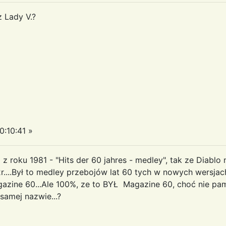
z Lady V.?
0:10:41 »
 roku 1981 - "Hits der 60 jahres - medley", tak ze Diablo n
2r....Był to medley przebojów lat 60 tych w nowych wersjach
gazine 60...Ale 100%, ze to BYŁ Magazine 60, choć nie pam
 samej nazwie...?