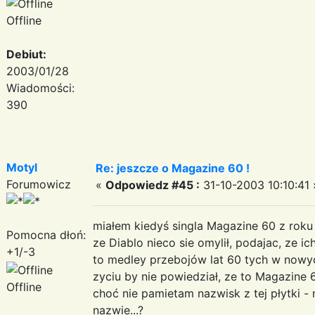
Offline
Debiut:
2003/01/28
Wiadomości:
390
Motyl
Re: jeszcze o Magazine 60 !
Forumowicz
«
Odpowiedz #45 :
31-10-2003 10:10:41 
miałem kiedyś singla Magazine 60 z roku 1
Pomocna dłoń:
ze Diablo nieco sie omylił, podajac, ze ich
+1/-3
to medley przebojów lat 60 tych w nowych
zyciu by nie powiedział, ze to Magazine 
Offline
choć nie pamietam nazwisk z tej płytki - 
nazwie...?