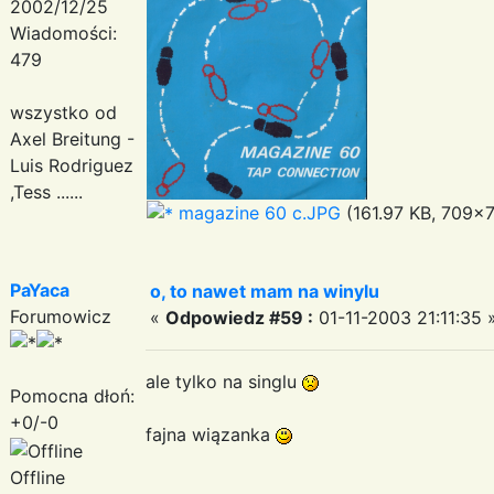
2002/12/25
Wiadomości:
479
wszystko od
Axel Breitung -
Luis Rodriguez
,Tess ......
magazine 60 c.JPG
(161.97 KB, 709x7
PaYaca
o, to nawet mam na winylu
Forumowicz
«
Odpowiedz #59 :
01-11-2003 21:11:35 
ale tylko na singlu
Pomocna dłoń:
+0/-0
fajna wiązanka
Offline