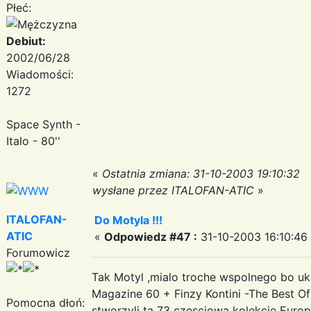
Płeć:
Debiut:
2002/06/28
Wiadomości:
1272
Space Synth -
Italo - 80''
«
Ostatnia zmiana: 31-10-2003 19:10:32
wysłane przez ITALOFAN-ATIC
»
ITALOFAN-
Do Motyla !!!
ATIC
«
Odpowiedz #47 :
31-10-2003 16:10:46
Forumowicz
Tak Motyl ,mialo troche wspolnego bo uk
Magazine 60 + Finzy Kontini -The Best Of
Pomocna dłoń:
stworzyli ta 73 czesciowa kolekcje Europ