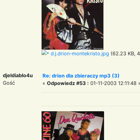
d.j.drion-montekristo.jpg
(62.23 KB, 4
djeldiablo4u
Re: drion dla zbieraczy mp3 (3)
Gość
«
Odpowiedz #53 :
01-11-2003 12:11:48 