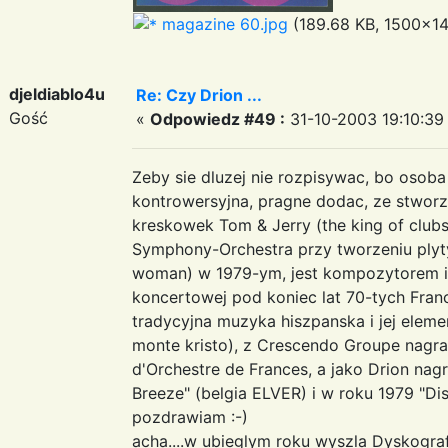
magazine 60.jpg
(189.68 KB, 1500x14
djeldiablo4u
Re: Czy Drion ...
Gość
«
Odpowiedz #49 :
31-10-2003 19:10:39
Zeby sie dluzej nie rozpisywac, bo osoba
kontrowersyjna, pragne dodac, ze stworz
kreskowek Tom & Jerry (the king of club
Symphony-Orchestra przy tworzeniu plyt
woman) w 1979-ym, jest kompozytorem i p
koncertowej pod koniec lat 70-tych Fran
tradycyjna muzyka hiszpanska i jej elem
monte kristo), z Crescendo Groupe nagral
d'Orchestre de Frances, a jako Drion nagr
Breeze" (belgia ELVER) i w roku 1979 "Dis
pozdrawiam :-)
acha....w ubieglym roku wyszla Dyskograf