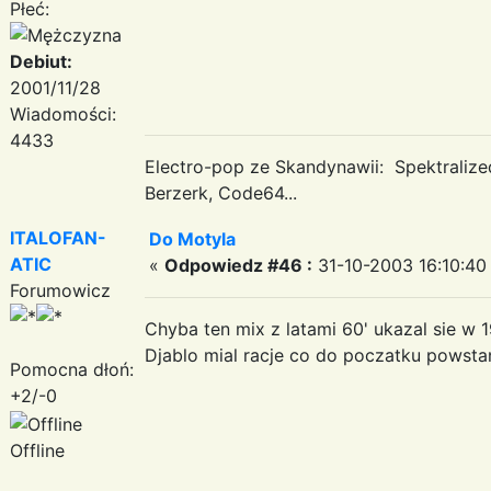
Płeć:
Debiut:
2001/11/28
Wiadomości:
4433
Electro-pop ze Skandynawii: Spektraliz
Berzerk, Code64...
ITALOFAN-
Do Motyla
ATIC
«
Odpowiedz #46 :
31-10-2003 16:10:40
Forumowicz
Chyba ten mix z latami 60' ukazal sie w 1
Djablo mial racje co do poczatku powsta
Pomocna dłoń:
+2/-0
Offline