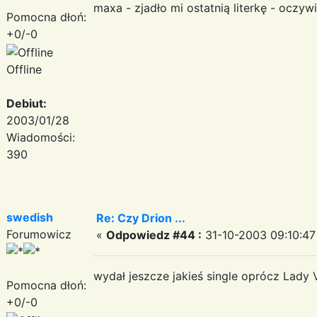
maxa - zjadło mi ostatnią literkę - oczyw
Pomocna dłoń:
+0/-0
Offline
Debiut:
2003/01/28
Wiadomości:
390
swedish
Re: Czy Drion ...
Forumowicz
«
Odpowiedz #44 :
31-10-2003 09:10:47
wydał jeszcze jakieś single oprócz Lady V
Pomocna dłoń:
+0/-0