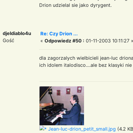
Drion udzielal sie jako dyrygent.
djeldiablo4u
Re: Czy Drion ...
Gość
«
Odpowiedz #50 :
01-11-2003 10:11:27 
dla zagorzalych wielbicieli jean-luc drio
ich idolem italodisco....ale bez klasyki n
Jean-luc-drion_petit_small.jpg
(4.2 KB