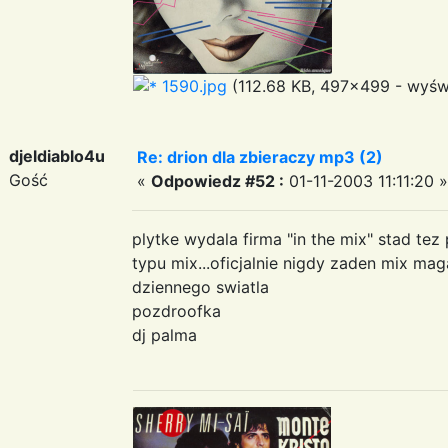
1590.jpg
(112.68 KB, 497x499 - wyświ
djeldiablo4u
Re: drion dla zbieraczy mp3 (2)
Gość
«
Odpowiedz #52 :
01-11-2003 11:11:20 »
plytke wydala firma "in the mix" stad t
typu mix...oficjalnie nigdy zaden mix mag
dziennego swiatla
pozdroofka
dj palma