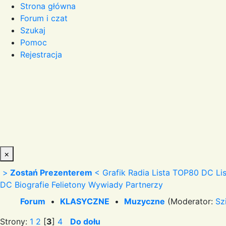
Strona główna
Forum i czat
Szukaj
Pomoc
Rejestracja
×
>
Zostań Prezenterem
<
Grafik Radia
Lista TOP80 DC
Li
DC
Biografie
Felietony
Wywiady
Partnerzy
Forum
•
KLASYCZNE
•
Muzyczne
(Moderator:
Sz
Strony:
1
2
[
3
]
4
Do dołu