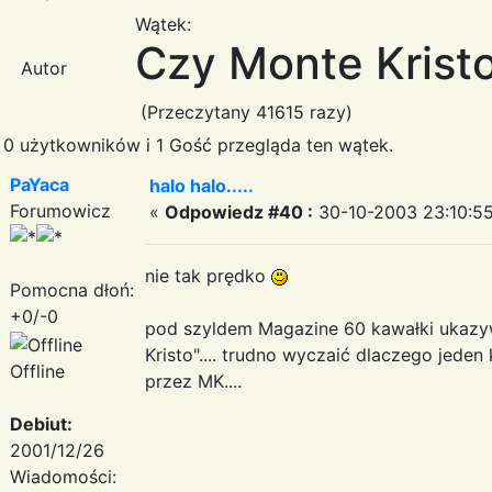
Wątek:
Czy Monte Kristo
Autor
(Przeczytany 41615 razy)
0 użytkowników i 1 Gość przegląda ten wątek.
PaYaca
halo halo.....
Forumowicz
«
Odpowiedz #40 :
30-10-2003 23:10:55
nie tak prędko
Pomocna dłoń:
+0/-0
pod szyldem Magazine 60 kawałki ukazyw
Kristo".... trudno wyczaić dlaczego jede
Offline
przez MK....
Debiut:
2001/12/26
Wiadomości: