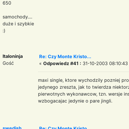
650
samochody....
duże i szybkie
:)
Italoninja
Re: Czy Monte Kristo...
Gość
«
Odpowiedz #41 :
31-10-2003 08:10:43
maxi single, ktore wychodzily pozniej p
jedynego zreszta, jak to twierdza niektor
pierwotnych wykonawcow, tzn. wersje ins
wzbogacajac jedynie o pare jingli.
swedish
Re: Czy Monte Kristo...