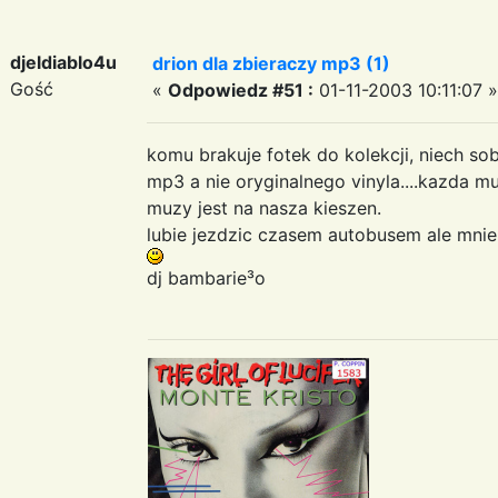
djeldiablo4u
drion dla zbieraczy mp3 (1)
Gość
«
Odpowiedz #51 :
01-11-2003 10:11:07 »
komu brakuje fotek do kolekcji, niech sob
mp3 a nie oryginalnego vinyla....kazda mu
muzy jest na nasza kieszen.
lubie jezdzic czasem autobusem ale mnie
dj bambarie³o