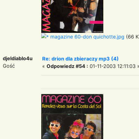
magazine 60-don quichotte.jpg
(66 K
djeldiablo4u
Re: drion dla zbieraczy mp3 (4)
Gość
«
Odpowiedz #54 :
01-11-2003 12:11:03 