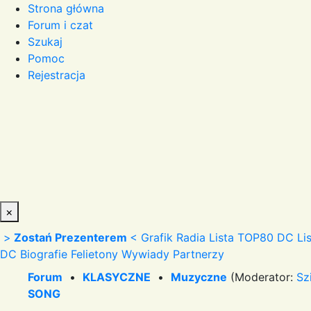
Strona główna
Forum i czat
Szukaj
Pomoc
Rejestracja
×
>
Zostań Prezenterem
<
Grafik Radia
Lista TOP80 DC
Li
DC
Biografie
Felietony
Wywiady
Partnerzy
Forum
•
KLASYCZNE
•
Muzyczne
(Moderator:
Sz
SONG