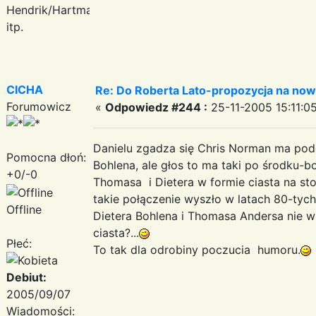
Hendrik/Hartmann
itp.
CICHA
Re: Do Roberta Lato-propozycja na nowy
Forumowicz
«
Odpowiedz #244 :
25-11-2005 15:11:05
Danielu zgadza się Chris Norman ma podo
Pomocna dłoń:
Bohlena, ale głos to ma taki po środku-
+0/-0
Thomasa i Dietera w formie ciasta na sto
takie połączenie wyszło w latach 80-tyc
Offline
Dietera Bohlena i Thomasa Andersa nie
ciasta?...
Płeć:
To tak dla odrobiny poczucia humoru.
Debiut:
2005/09/07
Wiadomości: