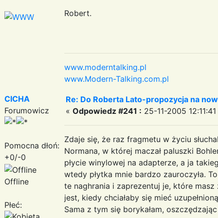
Robert.
www.moderntalking.pl
www.Modern-Talking.com.pl
CICHA
Re: Do Roberta Lato-propozycja na nowy
Forumowicz
«
Odpowiedz #241 :
25-11-2005 12:11:41
Zdaje się, że raz fragmetu w życiu słucha
Pomocna dłoń:
Normana, w której maczał paluszki Bohlen
+0/-0
płycie winylowej na adapterze, a ja taki
wtedy płytka mnie bardzo zauroczyła. To 
Offline
te naghrania i zaprezentuj je, które masz 
jest, kiedy chciałaby się mieć uzupełnion
Płeć:
Sama z tym się borykałam, oszczędzając