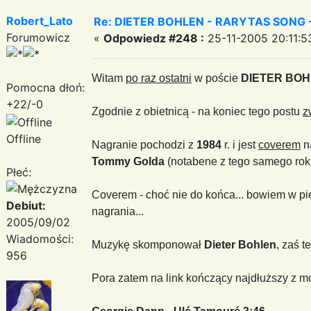
Robert_Lato
Re: DIETER BOHLEN - RARYTAS SONG - 
Forumowicz
«
Odpowiedz #248 :
25-11-2005 20:11:5
Witam
po raz ostatni
w poście
DIETER BOH
Pomocna dłoń:
+22/-0
Zgodnie z obietnicą - na koniec tego postu
z
Offline
Nagranie pochodzi z
1984
r. i jest
coverem
n
Tommy Golda
(notabene z tego samego ro
Płeć:
Coverem - choć nie do końca... bowiem w pie
Debiut:
nagrania...
2005/09/02
Wiadomości:
Muzykę skomponował
Dieter Bohlen
, zaś t
956
Pora zatem na link kończący najdłuższy z m