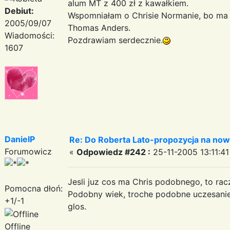
alum MT z 400 zł z kawałkiem.
Debiut:
Wspomniałam o Chrisie Normanie, bo ma
2005/09/07
Thomas Anders.
Wiadomości:
Pozdrawiam serdecznie.
1607
DanielP
Re: Do Roberta Lato-propozycja na nowy
Forumowicz
«
Odpowiedz #242 :
25-11-2005 13:11:41
Jesli juz cos ma Chris podobnego, to rac
Pomocna dłoń:
Podobny wiek, troche podobne uczesanie
+1/-1
glos.
Offline