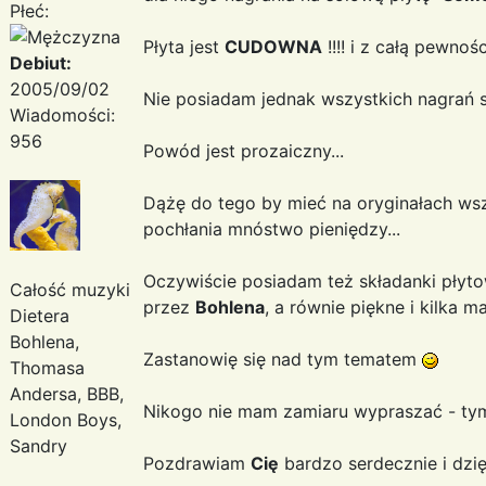
Płeć:
Płyta jest
CUDOWNA
!!!! i z całą pewno
Debiut:
2005/09/02
Nie posiadam jednak wszystkich nagrań
Wiadomości:
956
Powód jest prozaiczny...
Dążę do tego by mieć na oryginałach ws
pochłania mnóstwo pieniędzy...
Oczywiście posiadam też składanki płyto
Całość muzyki
przez
Bohlena
, a równie piękne i kilka m
Dietera
Bohlena,
Zastanowię się nad tym tematem
Thomasa
Andersa, BBB,
Nikogo nie mam zamiaru wypraszać - ty
London Boys,
Sandry
Pozdrawiam
Cię
bardzo serdecznie i dzię