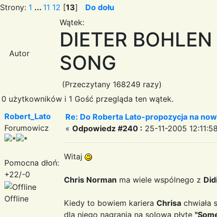
Strony:
1
...
11
12
[
13
]
Do dołu
Wątek:
DIETER BOHLEN
Autor
SONG
(Przeczytany 168249 razy)
0 użytkowników i 1 Gość przegląda ten wątek.
Robert_Lato
Re: Do Roberta Lato-propozycja na nowy
Forumowicz
«
Odpowiedz #240 :
25-11-2005 12:11:58
Witaj
Pomocna dłoń:
+22/-0
Chris Norman
ma wiele wspólnego z
Did
Offline
Kiedy to bowiem kariera
Chrisa
chwiała 
dla niego nagrania na solową płytę
"Some