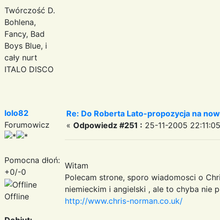
Twórczość D.
Bohlena,
Fancy, Bad
Boys Blue, i
cały nurt
ITALO DISCO
lolo82
Re: Do Roberta Lato-propozycja na nowy
Forumowicz
«
Odpowiedz #251 :
25-11-2005 22:11:05
Pomocna dłoń:
Witam
+0/-0
Polecam strone, sporo wiadomosci o Chri
niemieckim i angielski , ale to chyba nie 
Offline
http://www.chris-norman.co.uk/
Debiut: