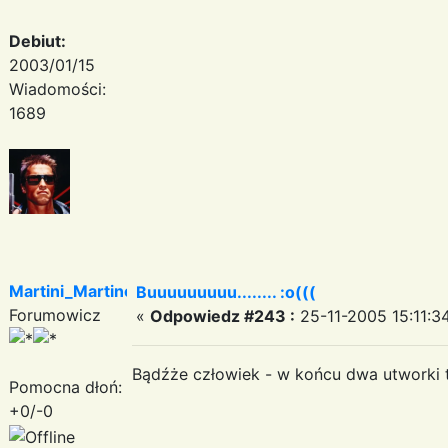
Debiut:
2003/01/15
Wiadomości:
1689
Martini_Martinez
Buuuuuuuuu........ :o(((
Forumowicz
«
Odpowiedz #243 :
25-11-2005 15:11:3
Bądźże człowiek - w końcu dwa utworki t
Pomocna dłoń:
+0/-0