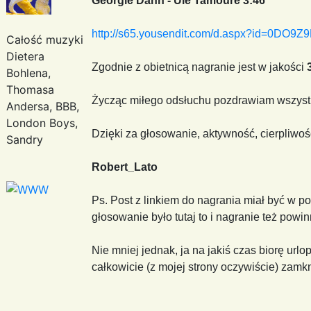
Georgie Dann - Ulé Tamouré 3:46
http://s65.yousendit.com/d.aspx?id=0D
Całość muzyki
Dietera
Zgodnie z obietnicą nagranie jest w jakości
Bohlena,
Thomasa
Życząc miłego odsłuchu pozdrawiam wszystki
Andersa, BBB,
London Boys,
Dzięki za głosowanie, aktywność, cierpliwo
Sandry
Robert_Lato
Ps. Post z linkiem do nagrania miał być w po
głosowanie było tutaj to i nagranie też powi
Nie mniej jednak, ja na jakiś czas biorę urlo
całkowicie (z mojej strony oczywiście) zamk