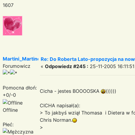
1607
Martini_Martinez
Re: Do Roberta Lato-propozycja na nowy
Forumowicz
«
Odpowiedz #245 :
25-11-2005 16:11:51
Pomocna dłoń:
Cicha - jestes BOOOOSKA
))))))
+0/-0
CICHA napisał(a):
Offline
> To jakbyś wziął Thomasa i Dietera w fo
Chris Norman.
Płeć:
>