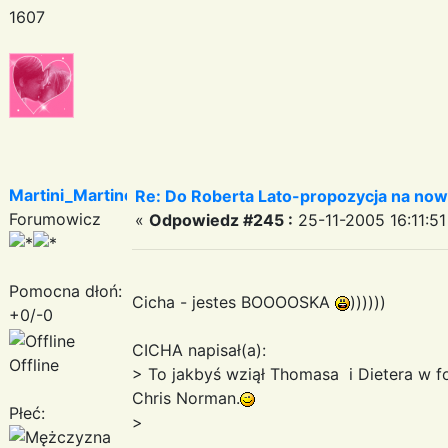
1607
Martini_Martinez
Re: Do Roberta Lato-propozycja na nowy
Forumowicz
«
Odpowiedz #245 :
25-11-2005 16:11:51
Pomocna dłoń:
Cicha - jestes BOOOOSKA
))))))
+0/-0
CICHA napisał(a):
Offline
> To jakbyś wziął Thomasa i Dietera w fo
Chris Norman.
Płeć:
>