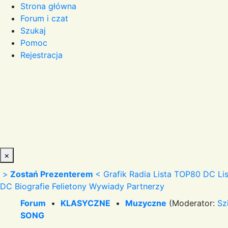
Strona główna
Forum i czat
Szukaj
Pomoc
Rejestracja
×
>
Zostań Prezenterem
<
Grafik Radia
Lista TOP80 DC
Li
DC
Biografie
Felietony
Wywiady
Partnerzy
Forum
•
KLASYCZNE
•
Muzyczne
(Moderator:
Sz
SONG