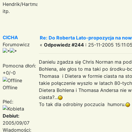
Hendrik/Hartmann
itp.
CICHA
Re: Do Roberta Lato-propozycja na nowy
Forumowicz
«
Odpowiedz #244 :
25-11-2005 15:11:05
Danielu zgadza się Chris Norman ma podo
Pomocna dłoń:
Bohlena, ale głos to ma taki po środku-
+0/-0
Thomasa i Dietera w formie ciasta na sto
takie połączenie wyszło w latach 80-tyc
Offline
Dietera Bohlena i Thomasa Andersa nie
ciasta?...
Płeć:
To tak dla odrobiny poczucia humoru.
Debiut:
2005/09/07
Wiadomości: