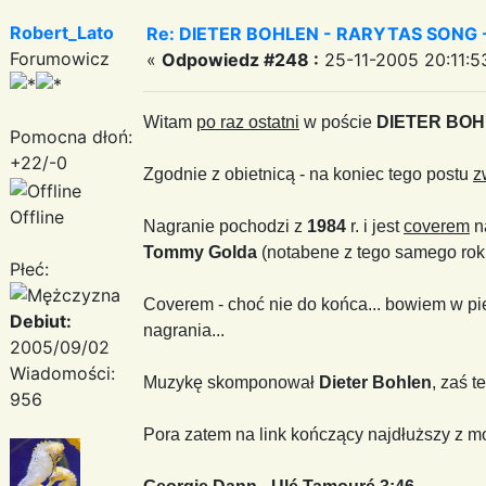
Robert_Lato
Re: DIETER BOHLEN - RARYTAS SONG - 
Forumowicz
«
Odpowiedz #248 :
25-11-2005 20:11:5
Witam
po raz ostatni
w poście
DIETER BOH
Pomocna dłoń:
+22/-0
Zgodnie z obietnicą - na koniec tego postu
z
Offline
Nagranie pochodzi z
1984
r. i jest
coverem
n
Tommy Golda
(notabene z tego samego ro
Płeć:
Coverem - choć nie do końca... bowiem w pie
Debiut:
nagrania...
2005/09/02
Wiadomości:
Muzykę skomponował
Dieter Bohlen
, zaś t
956
Pora zatem na link kończący najdłuższy z m