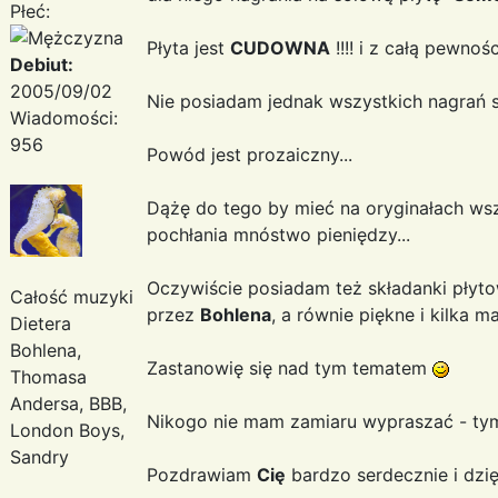
Płeć:
Płyta jest
CUDOWNA
!!!! i z całą pewno
Debiut:
2005/09/02
Nie posiadam jednak wszystkich nagrań
Wiadomości:
956
Powód jest prozaiczny...
Dążę do tego by mieć na oryginałach ws
pochłania mnóstwo pieniędzy...
Oczywiście posiadam też składanki płyto
Całość muzyki
przez
Bohlena
, a równie piękne i kilka m
Dietera
Bohlena,
Zastanowię się nad tym tematem
Thomasa
Andersa, BBB,
Nikogo nie mam zamiaru wypraszać - ty
London Boys,
Sandry
Pozdrawiam
Cię
bardzo serdecznie i dzię