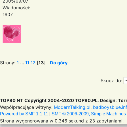
2005/09/07
Wiadomości:
1607
Strony:
1
...
11
12
[
13
]
Do góry
Skocz do:
TOP80 NT Copyright 2004-2020 TOP80.PL. Design: Torr
Współpracujące witryny:
ModernTalking.pl
,
badboysblue.in
Powered by SMF 1.1.11
|
SMF © 2006-2009, Simple Machines
Strona wygenerowana w 0.346 sekund z 23 zapytaniami.