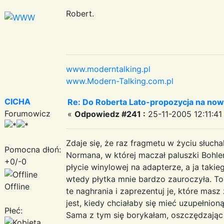
Robert.
www.moderntalking.pl
www.Modern-Talking.com.pl
CICHA
Re: Do Roberta Lato-propozycja na nowy
Forumowicz
«
Odpowiedz #241 :
25-11-2005 12:11:41
Zdaje się, że raz fragmetu w życiu słucha
Pomocna dłoń:
Normana, w której maczał paluszki Bohlen
+0/-0
płycie winylowej na adapterze, a ja taki
wtedy płytka mnie bardzo zauroczyła. To 
Offline
te naghrania i zaprezentuj je, które masz 
jest, kiedy chciałaby się mieć uzupełnion
Płeć:
Sama z tym się borykałam, oszczędzając