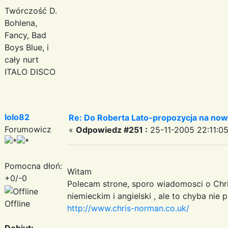
Twórczość D.
Bohlena,
Fancy, Bad
Boys Blue, i
cały nurt
ITALO DISCO
lolo82
Re: Do Roberta Lato-propozycja na nowy
Forumowicz
«
Odpowiedz #251 :
25-11-2005 22:11:05
Pomocna dłoń:
Witam
+0/-0
Polecam strone, sporo wiadomosci o Chri
niemieckim i angielski , ale to chyba nie 
Offline
http://www.chris-norman.co.uk/
Debiut: