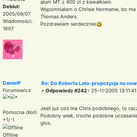
alum MT z 400 zł z kawałkiem.
Debiut:
Wspomniałam o Chrisie Normanie, bo ma
2005/09/07
Thomas Anders.
Wiadomości:
Pozdrawiam serdecznie.
1607
DanielP
Re: Do Roberta Lato-propozycja na nowy
Forumowicz
«
Odpowiedz #242 :
25-11-2005 13:11:41
Jesli juz cos ma Chris podobnego, to rac
Pomocna dłoń:
Podobny wiek, troche podobne uczesanie
+1/-1
glos.
Offline