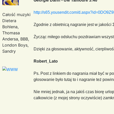
Georgie Dann - Ulé Tamouré 3:46
http://s65.yousendit.com/d.aspx?id=0D
Całość muzyki
Dietera
Zgodnie z obietnicą nagranie jest w jakości
Bohlena,
Thomasa
Życząc miłego odsłuchu pozdrawiam wszystki
Andersa, BBB,
London Boys,
Dzięki za głosowanie, aktywność, cierpliwo
Sandry
Robert_Lato
Ps. Post z linkiem do nagrania miał być w po
głosowanie było tutaj to i nagranie też powi
Nie mniej jednak, ja na jakiś czas biorę urlo
całkowicie (z mojej strony oczywiście) zamk