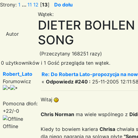
Strony:
1
...
11
12
[
13
]
Do dołu
Wątek:
DIETER BOHLEN
Autor
SONG
(Przeczytany 168251 razy)
0 użytkowników i 1 Gość przegląda ten wątek.
Robert_Lato
Re: Do Roberta Lato-propozycja na nowy
Forumowicz
«
Odpowiedz #240 :
25-11-2005 12:11:58
Witaj
Pomocna dłoń:
+22/-0
Chris Norman
ma wiele wspólnego z
Did
Offline
Kiedy to bowiem kariera
Chrisa
chwiała 
dla niego nagrania na solową płytę
"Some