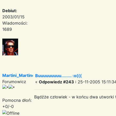
Debiut:
2003/01/15
Wiadomości:
1689
Martini_Martinez
Buuuuuuuuu........ :o(((
Forumowicz
«
Odpowiedz #243 :
25-11-2005 15:11:3
Bądźże człowiek - w końcu dwa utworki t
Pomocna dłoń:
+0/-0