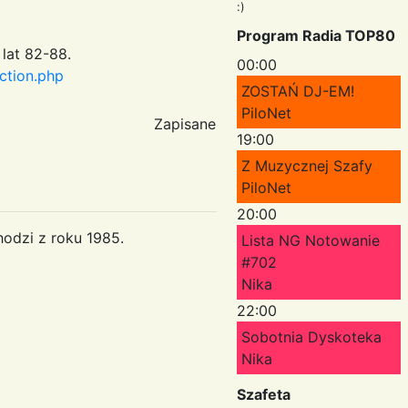
:)
Program Radia TOP80
lat 82-88.
00:00
ction.php
ZOSTAŃ DJ-EM!
PiloNet
Zapisane
19:00
Z Muzycznej Szafy
PiloNet
20:00
hodzi z roku 1985.
Lista NG Notowanie
#702
Nika
22:00
Sobotnia Dyskoteka
Nika
Szafeta