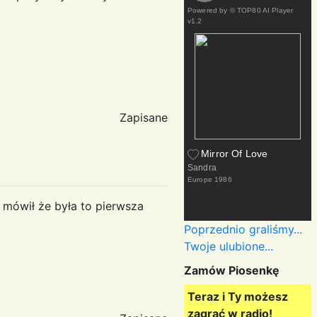
Powered by
© TOP80 AI Player
v1.2
Zapisane
Mirror Of Love
Sandra
Europe
1986
 i mówił że była to pierwsza
Poprzednio graliśmy...
Twoje ulubione...
Zamów Piosenkę
Teraz i Ty możesz
zagrać w radio!