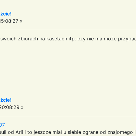
żcie!
5:08:27 »
 w swoich zbiorach na kasetach itp. czy nie ma może przyp
żcie!
0:08:29 »
07
zpuli od Arii i to jeszcze miał u siebie zgrane od znajomego