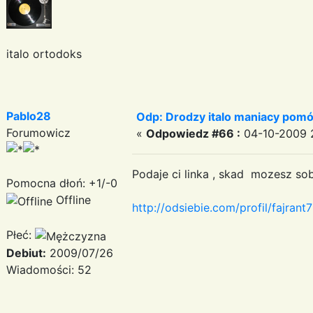
italo ortodoks
Pablo28
Odp: Drodzy italo maniacy pomó
Forumowicz
«
Odpowiedz #66 :
04-10-2009 2
Podaje ci linka , skad mozesz sob
Pomocna dłoń: +1/-0
Offline
http://odsiebie.com/profil/fajran
Płeć:
Debiut:
2009/07/26
Wiadomości: 52