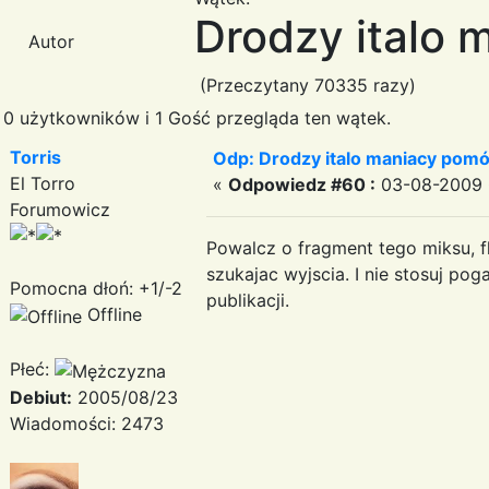
Drodzy italo 
Autor
(Przeczytany 70335 razy)
0 użytkowników i 1 Gość przegląda ten wątek.
Torris
Odp: Drodzy italo maniacy pomó
El Torro
«
Odpowiedz #60 :
03-08-2009 
Forumowicz
Powalcz o fragment tego miksu, 
szukajac wyjscia. I nie stosuj pog
Pomocna dłoń: +1/-2
publikacji.
Offline
Płeć:
Debiut:
2005/08/23
Wiadomości: 2473