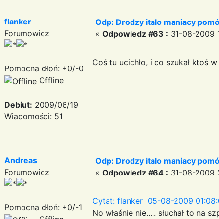
flanker
Odp: Drodzy italo maniacy pomó
Forumowicz
«
Odpowiedz #63 :
31-08-2009 1
Coś tu ucichło, i co szukał ktoś
Pomocna dłoń: +0/-0
Offline
Debiut:
2009/06/19
Wiadomości: 51
Andreas
Odp: Drodzy italo maniacy pomó
Forumowicz
«
Odpowiedz #64 :
31-08-2009 2
Cytat: flanker 05-08-2009 01:08:
Pomocna dłoń: +0/-1
No właśnie nie..... słuchał to na s
Offline