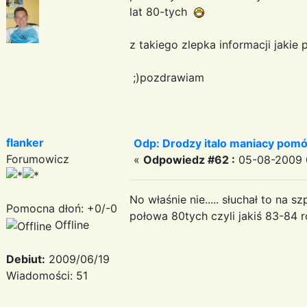
lat 80-tych
z takiego zlepka informacji jakie
;)pozdrawiam
flanker
Odp: Drodzy italo maniacy pomó
Forumowicz
«
Odpowiedz #62 :
05-08-2009 0
No właśnie nie..... słuchał to na s
Pomocna dłoń: +0/-0
połowa 80tych czyli jakiś 83-84 
Offline
Debiut:
2009/06/19
Wiadomości: 51