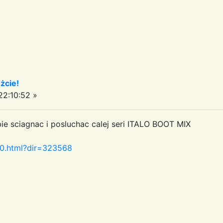
żcie!
2:10:52 »
ie sciagnac i posluchac calej seri ITALO BOOT MIX
t70.html?dir=323568