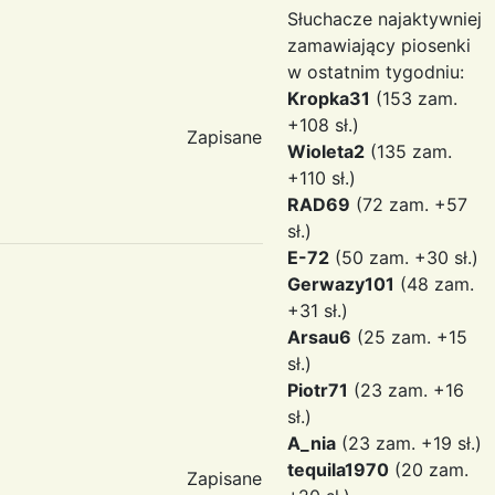
Słuchacze najaktywniej
zamawiający piosenki
w ostatnim tygodniu:
Kropka31
(153 zam.
+108 sł.)
Zapisane
Wioleta2
(135 zam.
+110 sł.)
RAD69
(72 zam. +57
sł.)
E-72
(50 zam. +30 sł.)
Gerwazy101
(48 zam.
+31 sł.)
Arsau6
(25 zam. +15
sł.)
Piotr71
(23 zam. +16
sł.)
A_nia
(23 zam. +19 sł.)
tequila1970
(20 zam.
Zapisane