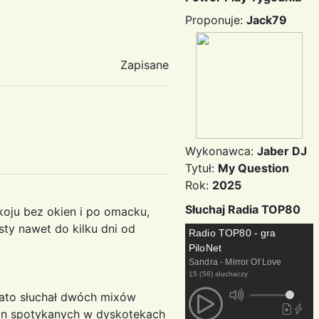
Proponuje:
Jack79
Zapisane
Wykonawca:
Jaber DJ
Tytuł:
My Question
Rok:
2025
Słuchaj Radia TOP80
oju bez okien i po omacku,
osty nawet do kilku dni od
Radio TOP80 - gra
PiloNet
Sandra - Mirror Of Love
15 (56) słuchaczy
ato słuchał dwóch mixów
yn spotykanych w dyskotekach