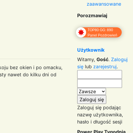
zaawansowane
Porozmawiaj
TOP80 GG: 890
Panel Pozdrowień
Użytkownik
Witamy,
Gość
.
Zaloguj
się
lub
zarejestruj
.
oju bez okien i po omacku,
osty nawet do kilku dni od
Zaloguj się podając
nazwę użytkownika,
hasło i długość sesji
Power Play Tygodnia