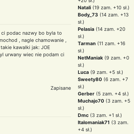
+20 sł.)
Natali
(19 zam. +10 sł.)
Body_73
(14 zam. +13
sł.)
Pelasia
(14 zam. +20
e ci podac nazwy bo byla to
sł.)
samochod , nagle chamowanie ,
Tarman
(11 zam. +16
takie kawalki jak: JOE
sł.)
l urwany wiec nie podam ci
NetManiak
(9 zam. +0
sł.)
Luca
(9 zam. +5 sł.)
Sweety80
(6 zam. +7
sł.)
Zapisane
Gerber
(5 zam. +4 sł.)
Muchajo70
(3 zam. +5
sł.)
Dmc
(3 zam. +1 sł.)
Italomaniak71
(3 zam.
+4 sł.)