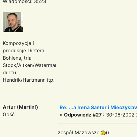
Wiadomości: 3523
Kompozycje i
produkcje Dietera
Bohlena, tria
Stock/Aitken/Waterman,
duetu
Hendrik/Hartmann itp.
Artur (Martini)
Re: ...a Irena Santor i Mieczyslaw
Gość
«
Odpowiedz #27 :
30-06-2002 2
zespół Mazowsze
))