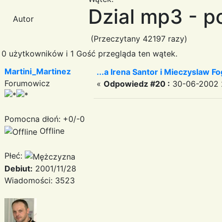
Dzial mp3 - p
Autor
(Przeczytany 42197 razy)
0 użytkowników i 1 Gość przegląda ten wątek.
Martini_Martinez
...a Irena Santor i Mieczyslaw Fogg
Forumowicz
«
Odpowiedz #20 :
30-06-2002 
Pomocna dłoń: +0/-0
Offline
Płeć:
Debiut:
2001/11/28
Wiadomości: 3523