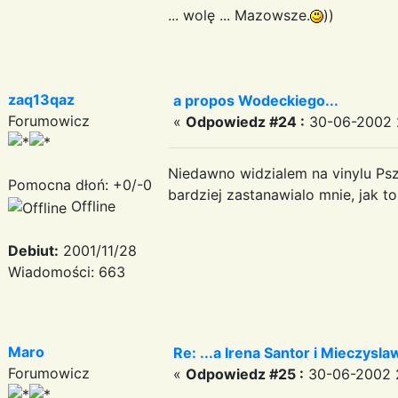
... wolę ... Mazowsze.
))
zaq13qaz
a propos Wodeckiego...
Forumowicz
«
Odpowiedz #24 :
30-06-2002 
Niedawno widzialem na vinylu Psz
Pomocna dłoń: +0/-0
bardziej zastanawialo mnie, jak 
Offline
Debiut:
2001/11/28
Wiadomości: 663
Maro
Re: ...a Irena Santor i Mieczyslaw
Forumowicz
«
Odpowiedz #25 :
30-06-2002 2