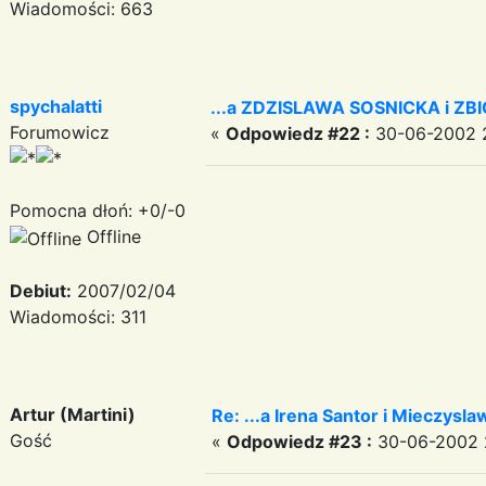
Wiadomości: 663
spychalatti
...a ZDZISLAWA SOSNICKA i ZB
Forumowicz
«
Odpowiedz #22 :
30-06-2002 2
Pomocna dłoń: +0/-0
Offline
Debiut:
2007/02/04
Wiadomości: 311
Artur (Martini)
Re: ...a Irena Santor i Mieczyslaw
Gość
«
Odpowiedz #23 :
30-06-2002 