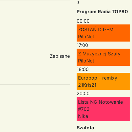
:)
Program Radia TOP80
00:00
ZOSTAŃ DJ-EM!
PiloNet
17:00
Z Muzycznej Szafy
Zapisane
PiloNet
18:00
Europop - remixy
21Kris21
20:00
Lista NG Notowanie
#702
Nika
Szafeta