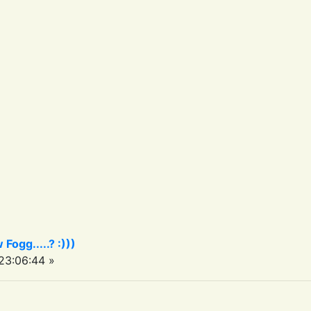
 Fogg.....? :)))
3:06:44 »