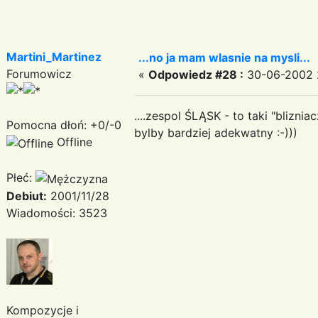
Martini_Martinez
...no ja mam wlasnie na mysli...
Forumowicz
«
Odpowiedz #28 :
30-06-2002 2
....zespol ŚLĄSK - to taki "blizn
Pomocna dłoń: +0/-0
bylby bardziej adekwatny :-)))
Offline
Płeć:
Debiut:
2001/11/28
Wiadomości: 3523
Kompozycje i