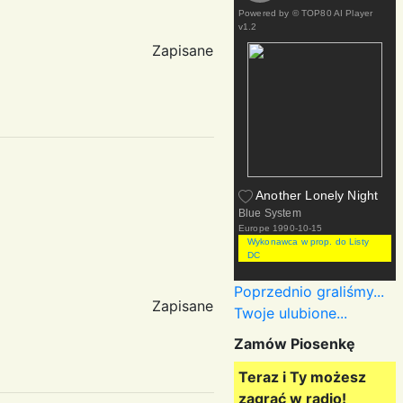
Powered by
© TOP80 AI Player
v1.2
Zapisane
Another Lonely Night
Blue System
Europe
1990-10-15
Wykonawca w prop. do Listy
DC
Poprzednio graliśmy...
Zapisane
Twoje ulubione...
Zamów Piosenkę
Teraz i Ty możesz
zagrać w radio!