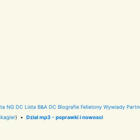
sta NG DC
Lista B&A DC
Biografie
Felietony
Wywiady
Partn
ikagier
) •
Dzial mp3 - poprawki i nowosci