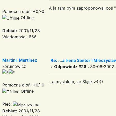
A ja tam bym zaproponował coś "sp
Pomocna dłoń: +0/-0
Offline
Debiut:
2001/11/28
Wiadomości: 656
Martini_Martinez
Re: ...a Irena Santor i Mieczyslaw
Forumowicz
«
Odpowiedz #26 :
30-06-2002 
...a myslalem, ze Śląsk :-))))
Pomocna dłoń: +0/-0
Offline
Płeć:
Debiut:
2001/11/28