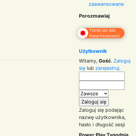
zaawansowane
Porozmawiaj
TOP80 GG: 890
Panel Pozdrowień
Użytkownik
Witamy,
Gość
.
Zaloguj
się
lub
zarejestruj
.
Zaloguj się podając
nazwę użytkownika,
hasło i długość sesji
Power Play Tygodnia