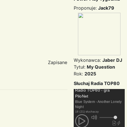
Proponuje:
Jack79
Wykonawca:
Jaber DJ
Zapisane
Tytuł:
My Question
Rok:
2025
Słuchaj Radia TOP80
Radio TOP80 - gra
PiloNet
Blue System - Another Lonely
Night
18 (21) słuchaczy