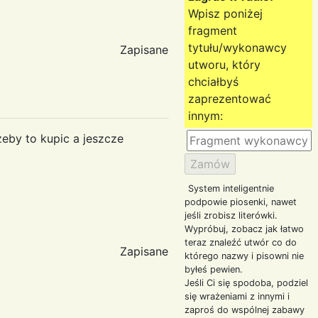
Wpisz poniżej
fragment
tytułu/wykonawcy
Zapisane
utworu, który
chciałbyś
zaprezentować
innym:
eby to kupic a jeszcze
System inteligentnie
podpowie piosenki, nawet
jeśli zrobisz literówki.
Wypróbuj, zobacz jak łatwo
teraz znaleźć utwór co do
Zapisane
którego nazwy i pisowni nie
byłeś pewien.
Jeśli Ci się spodoba, podziel
się wrażeniami z innymi i
zaproś do wspólnej zabawy