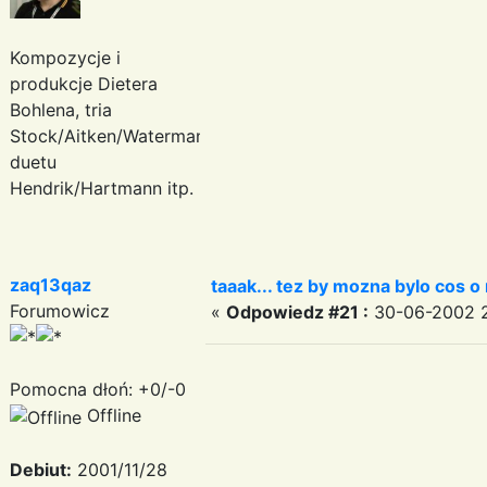
Kompozycje i
produkcje Dietera
Bohlena, tria
Stock/Aitken/Waterman,
duetu
Hendrik/Hartmann itp.
zaq13qaz
taaak... tez by mozna bylo cos o
Forumowicz
«
Odpowiedz #21 :
30-06-2002 2
Pomocna dłoń: +0/-0
Offline
Debiut:
2001/11/28