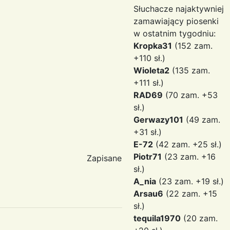
Słuchacze najaktywniej
zamawiający piosenki
w ostatnim tygodniu:
Kropka31
(152 zam.
+110 sł.)
Wioleta2
(135 zam.
+111 sł.)
RAD69
(70 zam. +53
sł.)
Gerwazy101
(49 zam.
+31 sł.)
E-72
(42 zam. +25 sł.)
Piotr71
(23 zam. +16
Zapisane
sł.)
A_nia
(23 zam. +19 sł.)
Arsau6
(22 zam. +15
sł.)
tequila1970
(20 zam.