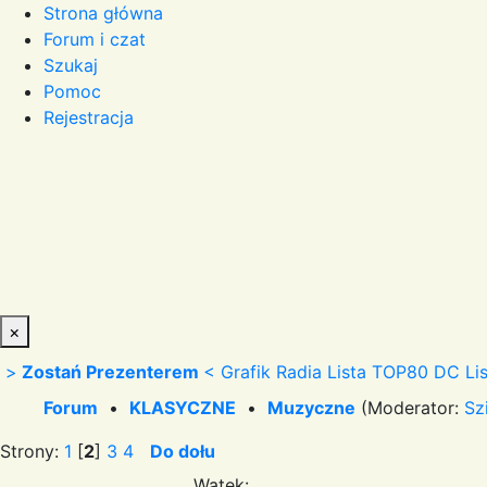
Strona główna
Forum i czat
Szukaj
Pomoc
Rejestracja
×
>
Zostań Prezenterem
<
Grafik Radia
Lista TOP80 DC
Li
Forum
•
KLASYCZNE
•
Muzyczne
(Moderator:
Sz
Strony:
1
[
2
]
3
4
Do dołu
Wątek: