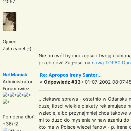
11067
Ojciec
Założyciel ;-)
Nie pozwól by inni zepsuli Twoją ulubioną
przebojów! Zagłosuj na
nową TOP80 Dan
NetManiak
Re: Apropos Ireny Santor...
Administrator
«
Odpowiedz #33 :
01-07-2002 08:07:45
Forumowicz
.. ciekawa sprawa - ostatnio w Gdansku 
duzej ilosci wielkie plakaty reklamujace
wziecie, albo przynajmniej chca takowe 
Pomocna dłoń:
mi to duzo do myslenia w nawiazaniu do 
+36/-2
kto ma w Polsce wiecej fanow - p. Irena 