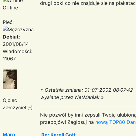
drugi poki co nie znajduje sie na plakatac
Offline
Płeć:
Debiut:
2001/08/14
Wiadomości:
11067
«
Ostatnia zmiana: 01-07-2002 08:07:42
wysłane przez NetManiak
»
Ojciec
Założyciel ;-)
Nie pozwól by inni zepsuli Twoją ulubioną
przebojów! Zagłosuj na
nową TOP80 Dan
Maro
Re: Karell Gott..