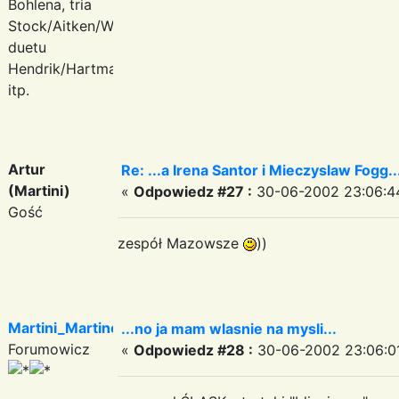
Bohlena, tria
Stock/Aitken/Waterman,
duetu
Hendrik/Hartmann
itp.
Artur
Re: ...a Irena Santor i Mieczyslaw Fogg....
(Martini)
«
Odpowiedz #27 :
30-06-2002 23:06:4
Gość
zespół Mazowsze
))
Martini_Martinez
...no ja mam wlasnie na mysli...
Forumowicz
«
Odpowiedz #28 :
30-06-2002 23:06:0