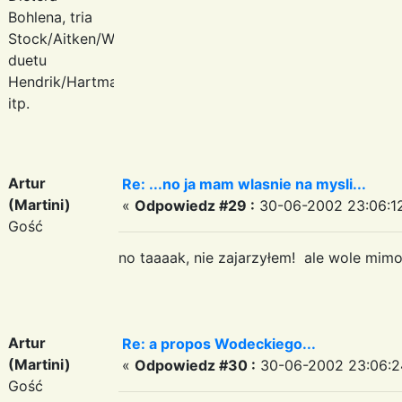
Bohlena, tria
Stock/Aitken/Waterman,
duetu
Hendrik/Hartmann
itp.
Artur
Re: ...no ja mam wlasnie na mysli...
(Martini)
«
Odpowiedz #29 :
30-06-2002 23:06:1
Gość
no taaaak, nie zajarzyłem! ale wole mi
Artur
Re: a propos Wodeckiego...
(Martini)
«
Odpowiedz #30 :
30-06-2002 23:06:2
Gość