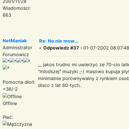
2001/11/28
Wiadomości:
663
NetManiak
Re: No nie mow...
Administrator
«
Odpowiedz #37 :
01-07-2002 08:07:48
Forumowicz
,,, jakos trudno mi uwierzyc ze 70-cio lat
"mlodszej" muzyki ;-) masowo kupuja plyt
minimalnie porownywalny z rynkiem osob
Pomocna dłoń:
disco z lat 80-tych..
+36/-2
Offline
Płeć: