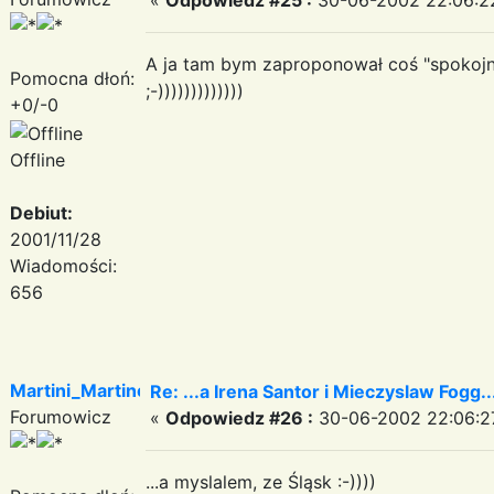
A ja tam bym zaproponował coś "spokojne
Pomocna dłoń:
;-)))))))))))))
+0/-0
Offline
Debiut:
2001/11/28
Wiadomości:
656
Martini_Martinez
Re: ...a Irena Santor i Mieczyslaw Fogg....
Forumowicz
«
Odpowiedz #26 :
30-06-2002 22:06:2
...a myslalem, ze Śląsk :-))))