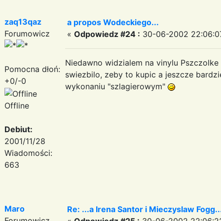
zaq13qaz
a propos Wodeckiego...
Forumowicz
«
Odpowiedz #24 :
30-06-2002 22:06:0
Niedawno widzialem na vinylu Pszczolke
Pomocna dłoń:
swiezbilo, zeby to kupic a jeszcze bardzi
+0/-0
wykonaniu "szlagierowym"
Offline
Debiut:
2001/11/28
Wiadomości:
663
Maro
Re: ...a Irena Santor i Mieczyslaw Fogg....
Forumowicz
«
Odpowiedz #25 :
30-06-2002 22:06:2