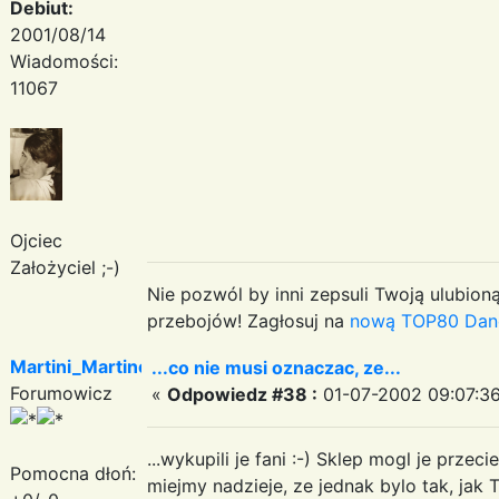
Debiut:
2001/08/14
Wiadomości:
11067
Ojciec
Założyciel ;-)
Nie pozwól by inni zepsuli Twoją ulubioną
przebojów! Zagłosuj na
nową TOP80 Dan
Martini_Martinez
...co nie musi oznaczac, ze...
Forumowicz
«
Odpowiedz #38 :
01-07-2002 09:07:36
...wykupili je fani :-) Sklep mogl je przec
Pomocna dłoń:
miejmy nadzieje, ze jednak bylo tak, jak 