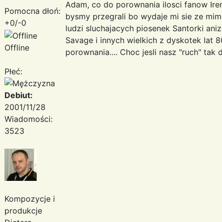
Adam, co do porownania ilosci fanow Iren
Pomocna dłoń:
bysmy przegrali bo wydaje mi sie ze mim
+0/-0
ludzi sluchajacych piosenek Santorki ani
Savage i innych wielkich z dyskotek lat 
Offline
porownania.... Choc jesli nasz "ruch" tak d
Płeć:
Debiut:
2001/11/28
Wiadomości:
3523
Kompozycje i
produkcje