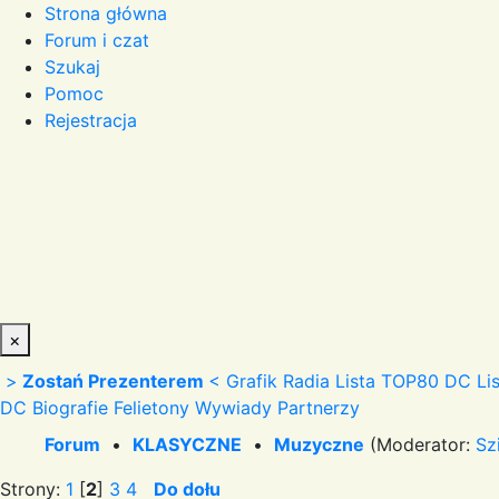
Strona główna
Forum i czat
Szukaj
Pomoc
Rejestracja
×
>
Zostań Prezenterem
<
Grafik Radia
Lista TOP80 DC
Li
DC
Biografie
Felietony
Wywiady
Partnerzy
Forum
•
KLASYCZNE
•
Muzyczne
(Moderator:
Sz
Strony:
1
[
2
]
3
4
Do dołu