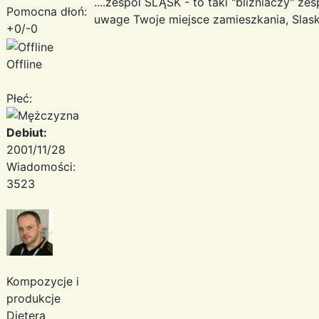
....zespol ŚLĄSK - to taki "blizniaczy" z
Pomocna dłoń:
uwage Twoje miejsce zamieszkania, Slask 
+0/-0
Offline
Płeć:
Debiut:
2001/11/28
Wiadomości:
3523
Kompozycje i
produkcje
Dietera