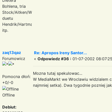
Dietera
Bohlena, tria
Stock/Aitken/Waterman,
duetu
Hendrik/Hartmann
itp.
zaq13qaz
Re: Apropos Ireny Santor...
Forumowicz
«
Odpowiedz #36 :
01-07-2002 08:07:25
Mozna tutaj spekulowac...
Pomocna dłoń:
W MediaMarkt we Wroclawiu widzialem cal
+0/-0
najmniej setka). Dwa tygodnie pozniej jak
Offline
Debiut: