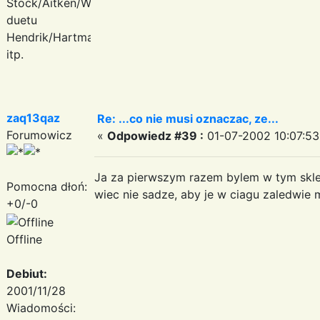
Stock/Aitken/Waterman,
duetu
Hendrik/Hartmann
itp.
zaq13qaz
Re: ...co nie musi oznaczac, ze...
Forumowicz
«
Odpowiedz #39 :
01-07-2002 10:07:53
Ja za pierwszym razem bylem w tym sklep
Pomocna dłoń:
wiec nie sadze, aby je w ciagu zaledwie 
+0/-0
Offline
Debiut:
2001/11/28
Wiadomości: