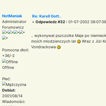
NetManiak
Re: Karell Gott..
Administrator
«
Odpowiedz #32 :
01-07-2002 08:07:39
Forumowicz
.. wykonywal pszczolke Maje po niemiecku
moich mlodzienczych lat
Wraz z Jizi K
Vondrackowa
Pomocna dłoń:
+36/-2
Offline
Płeć:
Debiut:
2001/08/14
Wiadomości: