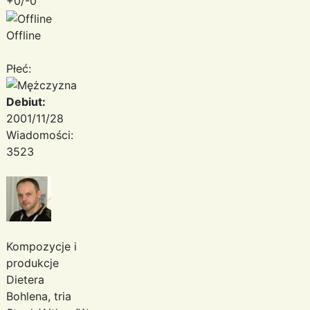
+0/-0
Offline
Płeć:
Debiut:
2001/11/28
Wiadomości:
3523
Kompozycje i
produkcje
Dietera
Bohlena, tria