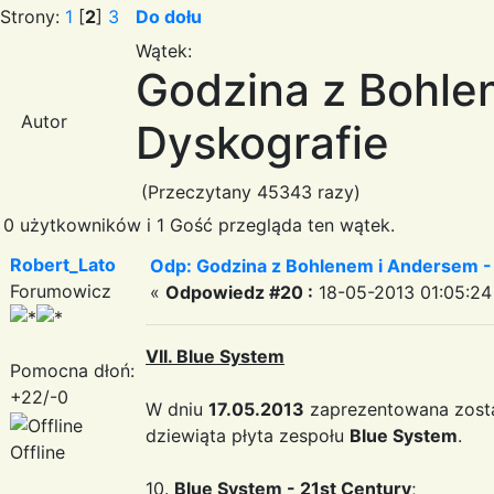
Strony:
1
[
2
]
3
Do dołu
Wątek:
Godzina z Bohle
Autor
Dyskografie
(Przeczytany 45343 razy)
0 użytkowników i 1 Gość przegląda ten wątek.
Robert_Lato
Odp: Godzina z Bohlenem i Andersem -
Forumowicz
«
Odpowiedz #20 :
18-05-2013 01:05:24
VII. Blue System
Pomocna dłoń:
+22/-0
W dniu
17.05.2013
zaprezentowana zosta
dziewiąta płyta zespołu
Blue System
.
Offline
10.
Blue System - 21st Century
;