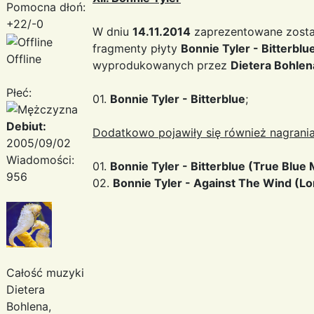
Pomocna dłoń:
+22/-0
W dniu
14.11.2014
zaprezentowane zosta
fragmenty płyty
Bonnie Tyler - Bitterblu
Offline
wyprodukowanych przez
Dietera Bohlen
Płeć:
01.
Bonnie Tyler - Bitterblue
;
Debiut:
Dodatkowo pojawiły się również nagrania
2005/09/02
Wiadomości:
01.
Bonnie Tyler - Bitterblue (True Blue 
956
02.
Bonnie Tyler - Against The Wind (Lo
Całość muzyki
Dietera
Bohlena,