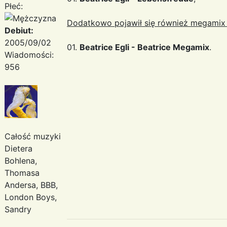
Płeć:
Dodatkowo pojawił się również megamix 
Debiut:
2005/09/02
01.
Beatrice Egli - Beatrice Megamix
.
Wiadomości:
956
Całość muzyki
Dietera
Bohlena,
Thomasa
Andersa, BBB,
London Boys,
Sandry