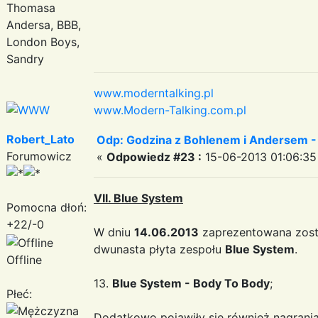
Thomasa
Andersa, BBB,
London Boys,
Sandry
www.moderntalking.pl
www.Modern-Talking.com.pl
Robert_Lato
Odp: Godzina z Bohlenem i Andersem -
Forumowicz
«
Odpowiedz #23 :
15-06-2013 01:06:35
VII. Blue System
Pomocna dłoń:
+22/-0
W dniu
14.06.2013
zaprezentowana zost
dwunasta płyta zespołu
Blue System
.
Offline
13.
Blue System - Body To Body
;
Płeć:
Dodatkowo pojawiły się również nagrania