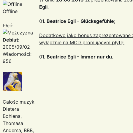
Egli
.
Offline
01.
Beatrice Egli - Glücksgefühle
;
Płeć:
Dodatkowo jako bonus zaprezentowane zo
Debiut:
wyłącznie na MCD promującym płytę:
2005/09/02
Wiadomości:
01.
Beatrice Egli - Immer nur du
.
956
Całość muzyki
Dietera
Bohlena,
Thomasa
Andersa, BBB,