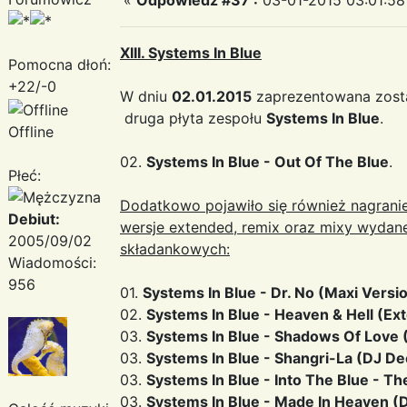
XIII. Systems In Blue
Pomocna dłoń:
+22/-0
W dniu
02.01.2015
zaprezentowana zosta
druga płyta zespołu
Systems In Blue
.
Offline
02.
Systems In Blue - Out Of The Blue
.
Płeć:
Dodatkowo pojawiło się również nagranie
Debiut:
wersje extended, remix oraz mixy wydan
2005/09/02
składankowych:
Wiadomości:
956
01.
Systems In Blue ‎- Dr. No (Maxi Versi
02.
Systems In Blue - Heaven & Hell (Ex
03.
Systems In Blue ‎- Shadows Of Love 
03.
Systems In Blue ‎- Shangri-La (DJ D
03.
Systems In Blue ‎- Into The Blue - Th
03.
Systems In Blue ‎- Made In Heaven (