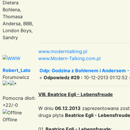
Dietera
Bohlena,
Thomasa
Andersa, BBB,
London Boys,
Sandry
www.moderntalking.pl
www.Modern-Talking.com.pl
Robert_Lato
Odp: Godzina z Bohlenem i Andersem -
Forumowicz
«
Odpowiedz #29 :
10-12-2013 01:12:52 
VIII. Beatrice Egli - Lebensfreude
Pomocna dłoń:
+22/-0
W dniu
06.12.2013
zaprezentowana zosta
druga płyta
Beatrice Egli - Lebensfreud
Offline
01.
Beatrice Egli - Lebensfreude
;