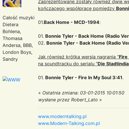
Zaprezentowane zostały również dwie wer
kończącego współpracę pomiędzy
Bonni
Całość muzyki
01.
Back Home - MCD-1994
:
Dietera
Bohlena,
01.
Bonnie Tyler - Back Home (Radio Vers
Thomasa
02.
Bonnie Tyler - Back Home (Radio Ver
Andersa, BBB,
London Boys,
Jak również krótka wersja nagrania "
Fire
Sandry
na soundtracku do serialu "
Die Stadtindi
01.
Bonnie Tyler - Fire In My Soul 3:41
.
«
Ostatnia zmiana: 03-01-2015 10:01:50
wysłane przez Robert_Lato
»
www.moderntalking.pl
www.Modern-Talking.com.pl