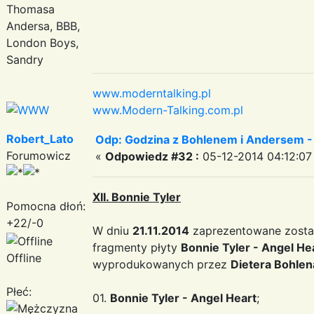
Thomasa
Andersa, BBB,
London Boys,
Sandry
www.moderntalking.pl
www.Modern-Talking.com.pl
Robert_Lato
Odp: Godzina z Bohlenem i Andersem -
Forumowicz
«
Odpowiedz #32 :
05-12-2014 04:12:07
XII. Bonnie Tyler
Pomocna dłoń:
+22/-0
W dniu
21.11.2014
zaprezentowane został
fragmenty płyty
Bonnie Tyler - Angel He
Offline
wyprodukowanych przez
Dietera Bohlen
Płeć:
01.
Bonnie Tyler - Angel Heart
;