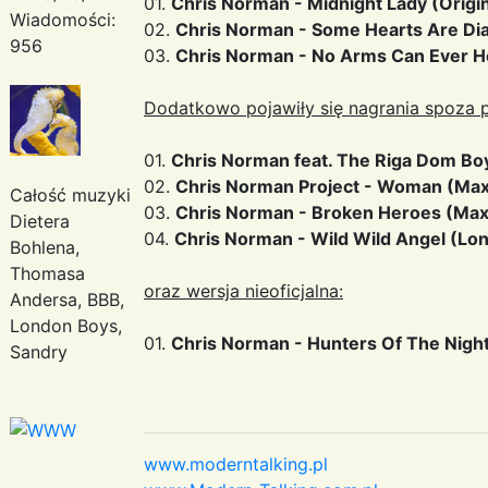
01.
Chris Norman - Midnight Lady (Origin
Wiadomości:
02.
Chris Norman - Some Hearts Are Di
956
03.
Chris Norman - No Arms Can Ever H
Dodatkowo pojawiły się nagrania spoza p
01.
Chris Norman feat. The Riga Dom Boy
02.
Chris Norman Project - Woman (Maxi
Całość muzyki
03.
Chris Norman - Broken Heroes (Max
Dietera
04.
Chris Norman - Wild Wild Angel (Lon
Bohlena,
Thomasa
oraz wersja nieoficjalna:
Andersa, BBB,
London Boys,
01.
Chris Norman - Hunters Of The Nigh
Sandry
www.moderntalking.pl