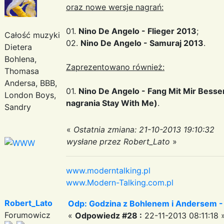
oraz nowe wersje nagrań:
01.
Nino De Angelo - Flieger 2013
;
Całość muzyki
02.
Nino De Angelo - Samuraj 2013
.
Dietera
Bohlena,
Zaprezentowano również:
Thomasa
Andersa, BBB,
01.
Nino De Angelo - Fang Mit Mir Besser
London Boys,
nagrania Stay With Me)
.
Sandry
«
Ostatnia zmiana: 21-10-2013 19:10:32
wysłane przez Robert_Lato
»
www.moderntalking.pl
www.Modern-Talking.com.pl
Robert_Lato
Odp: Godzina z Bohlenem i Andersem -
Forumowicz
«
Odpowiedz #28 :
22-11-2013 08:11:18 