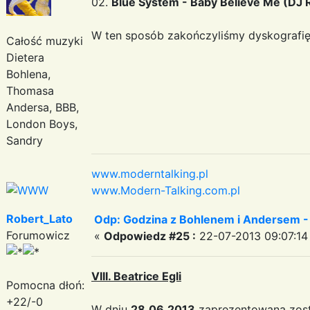
02.
Blue System - Baby Believe Me (DJ Ro
W ten sposób zakończyliśmy dyskografię
Całość muzyki
Dietera
Bohlena,
Thomasa
Andersa, BBB,
London Boys,
Sandry
www.moderntalking.pl
www.Modern-Talking.com.pl
Robert_Lato
Odp: Godzina z Bohlenem i Andersem -
Forumowicz
«
Odpowiedz #25 :
22-07-2013 09:07:14
VIII. Beatrice Egli
Pomocna dłoń:
+22/-0
W dniu
28.06.2013
zaprezentowana zost