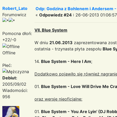
Robert_Lato
Odp: Godzina z Bohlenem i Andersem -
Forumowicz
«
Odpowiedz #24 :
26-06-2013 01:06:57
VII. Blue System
Pomocna dłoń:
+22/-0
W dniu
21.06.2013
zaprezentowana zosta
ostatnia - trzynasta płyta zespołu
Blue S
Offline
14.
Blue System - Here I Am
;
Płeć:
Dodatkowo pojawiło się również nagranie
Debiut:
2005/09/02
01.
Blue System - Love Will Drive Me Cr
Wiadomości:
956
oraz wersje nieoficjalne:
01.
Blue System - You Are Lyin' (DJ Rob