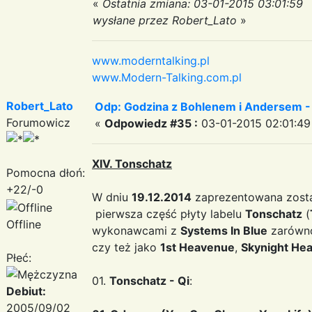
«
Ostatnia zmiana: 03-01-2015 03:01:59
wysłane przez Robert_Lato
»
www.moderntalking.pl
www.Modern-Talking.com.pl
Robert_Lato
Odp: Godzina z Bohlenem i Andersem -
Forumowicz
«
Odpowiedz #35 :
03-01-2015 02:01:49
XIV. Tonschatz
Pomocna dłoń:
+22/-0
W dniu
19.12.2014
zaprezentowana zosta
pierwsza część płyty labelu
Tonschatz
(
Offline
wykonawcami z
Systems In Blue
zarówno
czy też jako
1st Heavenue
,
Skynight He
Płeć:
01.
Tonschatz - Qi
:
Debiut:
2005/09/02