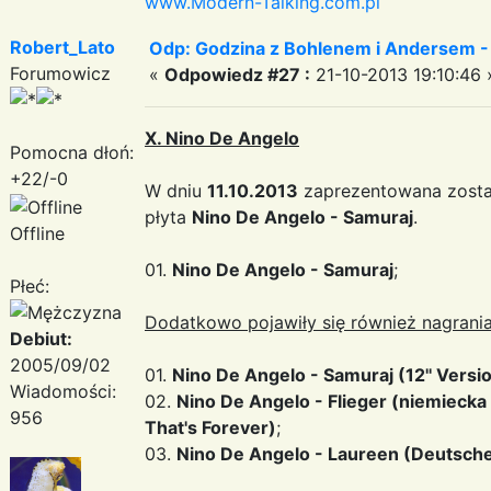
www.Modern-Talking.com.pl
Robert_Lato
Odp: Godzina z Bohlenem i Andersem -
Forumowicz
«
Odpowiedz #27 :
21-10-2013 19:10:46 
X. Nino De Angelo
Pomocna dłoń:
+22/-0
W dniu
11.10.2013
zaprezentowana zosta
płyta
Nino De Angelo - Samuraj
.
Offline
01.
Nino De Angelo - Samuraj
;
Płeć:
Dodatkowo pojawiły się również nagrania
Debiut:
2005/09/02
01.
Nino De Angelo - Samuraj (12'' Versi
Wiadomości:
02.
Nino De Angelo - Flieger (niemiecka
956
That's Forever)
;
03.
Nino De Angelo - Laureen (Deutsche