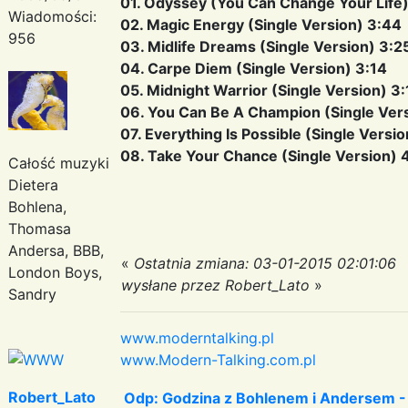
01. Odyssey (You Can Change Your Life)
Wiadomości:
02. Magic Energy (Single Version) 3:44
956
03. Midlife Dreams (Single Version) 3:2
04. Carpe Diem (Single Version) 3:14
05. Midnight Warrior (Single Version) 3
06. You Can Be A Champion (Single Vers
07. Everything Is Possible (Single Versi
08. Take Your Chance (Single Version) 
Całość muzyki
Dietera
Bohlena,
Thomasa
Andersa, BBB,
«
Ostatnia zmiana: 03-01-2015 02:01:06
London Boys,
wysłane przez Robert_Lato
»
Sandry
www.moderntalking.pl
www.Modern-Talking.com.pl
Robert_Lato
Odp: Godzina z Bohlenem i Andersem -