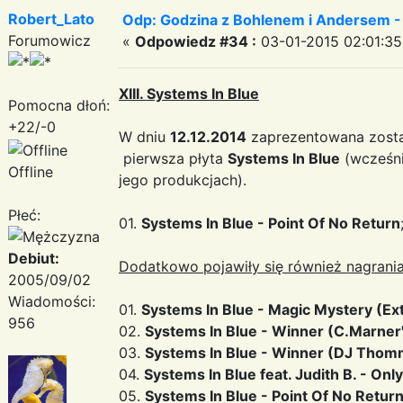
Robert_Lato
Odp: Godzina z Bohlenem i Andersem -
Forumowicz
«
Odpowiedz #34 :
03-01-2015 02:01:35
XIII. Systems In Blue
Pomocna dłoń:
+22/-0
W dniu
12.12.2014
zaprezentowana zosta
pierwsza płyta
Systems In Blue
(wcześni
Offline
jego produkcjach).
Płeć:
01.
Systems In Blue - Point Of No Return
Debiut:
Dodatkowo pojawiły się również nagrania
2005/09/02
Wiadomości:
01.
Systems In Blue - Magic Mystery (E
956
02.
Systems In Blue - Winner (C.Marner'
03.
Systems In Blue - Winner (DJ Thomm
04.
Systems In Blue feat. Judith B. - Onl
05.
Systems In Blue - Point Of No Retur