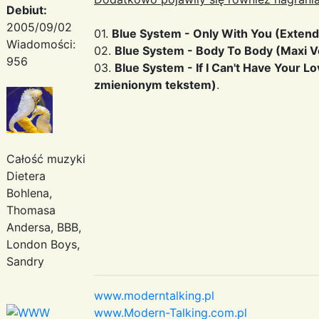
Debiut:
2005/09/02
01.
Blue System - Only With You (Exten
Wiadomości:
02.
Blue System - Body To Body (Maxi V
956
03.
Blue System - If I Can't Have Your L
zmienionym tekstem)
.
Całość muzyki
Dietera
Bohlena,
Thomasa
Andersa, BBB,
London Boys,
Sandry
www.moderntalking.pl
www.Modern-Talking.com.pl