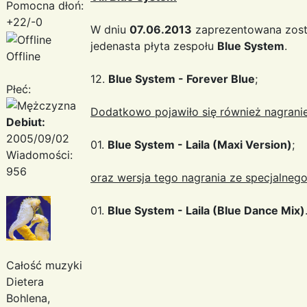
Pomocna dłoń:
+22/-0
W dniu
07.06.2013
zaprezentowana zost
jedenasta płyta zespołu
Blue System
.
Offline
12.
Blue System - Forever Blue
;
Płeć:
Dodatkowo pojawiło się również nagranie
Debiut:
2005/09/02
01.
Blue System - Laila (Maxi Version)
;
Wiadomości:
956
oraz wersja tego nagrania ze specjalneg
01.
Blue System - Laila (Blue Dance Mix)
Całość muzyki
Dietera
Bohlena,