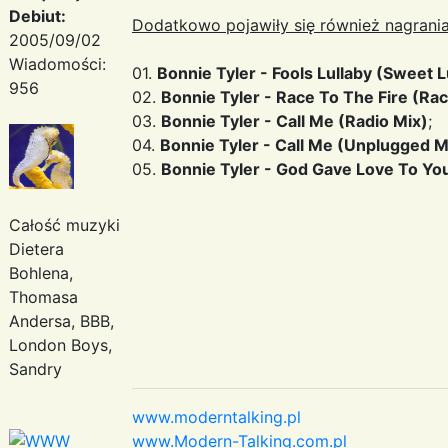
Debiut:
Dodatkowo pojawiły się również nagrania
2005/09/02
Wiadomości:
01.
Bonnie Tyler - Fools Lullaby (Sweet L
956
02.
Bonnie Tyler - Race To The Fire (Ra
03.
Bonnie Tyler - Call Me (Radio Mix)
;
04.
Bonnie Tyler - Call Me (Unplugged Mi
05.
Bonnie Tyler - God Gave Love To You
Całość muzyki
Dietera
Bohlena,
Thomasa
Andersa, BBB,
London Boys,
Sandry
www.moderntalking.pl
www.Modern-Talking.com.pl