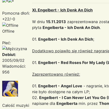
XI. Engelbert - Ich Denk An Dich
Pomocna dłoń:
+22/-0
W dniu
15.11.2013
zaprezentowana zosta
płyta
Engelberta - Ich Denk An Dich
.
Offline
01.
Engelbert - Ich Denk An Dich
;
Płeć:
Dodatkowo pojawiło się również nagranie
Debiut:
2005/09/02
01.
Engelbert - Red Roses For My Lady (
Wiadomości:
956
Zaprezentowano również:
01.
Engelbert - Angel Love
- nagranie, kt
nie było dostępne na całym LP;
02.
Engelbert - I Can Never Let You Go 
napisane dla
Engelberta
min. przez
Thom
Całość muzyki