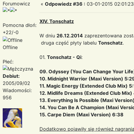
Forumowicz
«
Odpowiedz #36 :
03-01-2015 02:01:23
XIV. Tonschatz
Pomocna dłoń:
+22/-0
W dniu
26.12.2014
zaprezentowana zosta
druga część płyty labelu
Tonschatz
.
Offline
01.
Tonschatz - Qi
:
Płeć:
09. Odyssey (You Can Change Your Life)
Debiut:
10. Midnight Warrior (Maxi Version) 5:2
2005/09/02
11. Magic Energy (Extended Club Mix) 5:
Wiadomości:
12. Midlife Dreams (Extended Club Mix)
956
13. Everything Is Possible (Maxi Version
14. You Can Be A Champion (Maxi Versio
15. Carpe Diem (Maxi Version) 6:38
Dodatkowo pojawiły się również nagrania