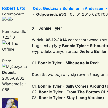
Robert_Lato
Odp: Godzina z Bohlenem i Andersem -
Forumowicz
«
Odpowiedz #33 :
03-01-2015 02:01:08
XII. Bonnie Tyler
Pomocna dłoń:
+22/-0
W dniu
05.12.2014
zaprezentowane zosta
fragmenty płyty
Bonnie Tyler - Silhouett
Offline
wyprodukowanych przez
Dietera Bohlen
Płeć:
01.
Bonnie Tyler - Silhouette In Red
;
Debiut:
Dodatkowo pojawiły się również nagrania
2005/09/02
Wiadomości:
01.
Bonnie Tyler - Sally Comes Around 
956
02.
Bonnie Tyler - From The Bottom Of 
03.
Bonnie Tyler - Stay (Long Version)
.