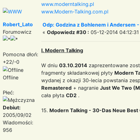
www.moderntalking.pl
www.Modern-Talking.com.pl
Robert_Lato
Odp: Godzina z Bohlenem i Andersem -
Forumowicz
«
Odpowiedz #30 :
05-12-2014 04:12:31
I. Modern Talking
Pomocna dłoń:
+22/-0
W dniu
03.10.2014
zaprezentowane zost
fragmenty składankowej płyty
Modern Ta
Offline
wydanej z okazji 30-lecia powstania zesp
Remastered
+ nagranie
Just We Two (Mo
Płeć:
cała płyta
CD2
.
Debiut:
15.
Modern Talking - 30-Das Neue Best
2005/09/02
Wiadomości:
956