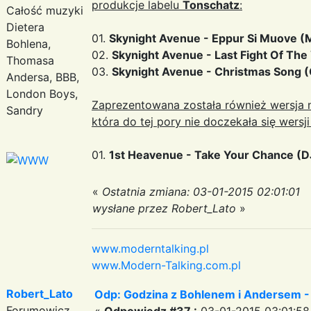
produkcje labelu
Tonschatz
:
Całość muzyki
Dietera
01.
Skynight Avenue ‎- Eppur Si Muove (
Bohlena,
02.
Skynight Avenue ‎- Last Fight Of Th
Thomasa
03.
Skynight Avenue ‎- Christmas Song (
Andersa, BBB,
London Boys,
Zaprezentowana została również wersja ni
Sandry
która do tej pory nie doczekała się wersj
01.
1st Heavenue - Take Your Chance (D
«
Ostatnia zmiana: 03-01-2015 02:01:01
wysłane przez Robert_Lato
»
www.moderntalking.pl
www.Modern-Talking.com.pl
Robert_Lato
Odp: Godzina z Bohlenem i Andersem -
Forumowicz
«
Odpowiedz #37 :
03-01-2015 03:01:58