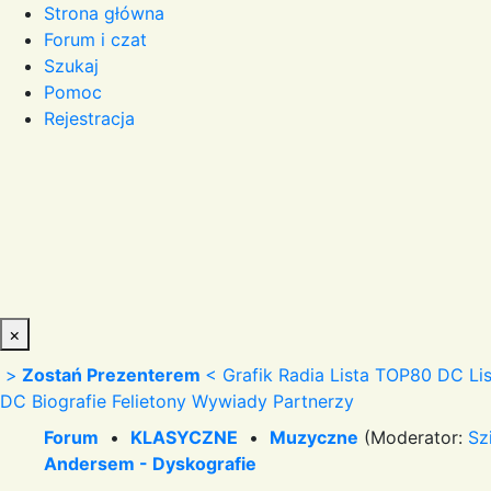
Strona główna
Forum i czat
Szukaj
Pomoc
Rejestracja
×
>
Zostań Prezenterem
<
Grafik Radia
Lista TOP80 DC
Li
DC
Biografie
Felietony
Wywiady
Partnerzy
Forum
•
KLASYCZNE
•
Muzyczne
(Moderator:
Sz
Andersem - Dyskografie