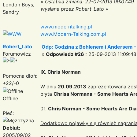
«
Ostatnia zmiana: 22-07-2013 09:07:49
London Boys,
wysłane przez Robert_Lato
»
Sandry
www.moderntalking.pl
www.Modern-Talking.com.pl
Robert_Lato
Odp: Godzina z Bohlenem i Andersem -
Forumowicz
«
Odpowiedz #26 :
25-09-2013 11:09:48
IX. Chris Norman
Pomocna dłoń:
+22/-0
W dniu
20.09.2013
zaprezentowana zost
płyta
Chrisa Normana - Some Hearts Ar
Offline
01.
Chris Norman - Some Hearts Are Di
Płeć:
Dodatkowo pojawiły się również nagrania
Debiut:
2005/09/02