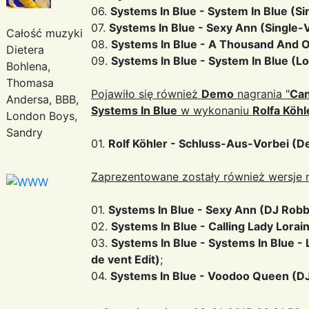
06.
Systems In Blue - System In Blue (Si
07.
Systems In Blue - Sexy Ann (Single-
Całość muzyki
08.
Systems In Blue - A Thousand And 
Dietera
09.
Systems In Blue - System In Blue (L
Bohlena,
Thomasa
Pojawiło się również
Demo
nagrania "
Can
Andersa, BBB,
Systems In Blue
w wykonaniu
Rolfa Köhl
London Boys,
Sandry
01.
Rolf Köhler - Schluss-Aus-Vorbei (D
Zaprezentowane zostały również wersje ni
01.
Systems In Blue - Sexy Ann (DJ Robb
02.
Systems In Blue - Calling Lady Lora
03.
Systems In Blue - Systems In Blue -
de vent Edit)
;
04.
Systems In Blue - Voodoo Queen (D