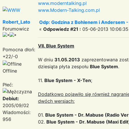
www.moderntalking.pl
www.Modern-Talking.com.pl
Robert_Lato
Odp: Godzina z Bohlenem i Andersem -
Forumowicz
«
Odpowiedz #21 :
05-06-2013 10:06:35
VII. Blue System
Pomocna dłoń:
+22/-0
W dniu
31.05.2013
zaprezentowana zosta
dziesiąta płyta zespołu
Blue System
.
Offline
11.
Blue System - X-Ten
;
Płeć:
Dodatkowo pojawiło się również nagrani
Debiut:
dwóch wersjach:
2005/09/02
Wiadomości:
01.
Blue System - Dr. Mabuse (Radio Vers
956
02.
Blue System - Dr. Mabuse (Maxi Edit