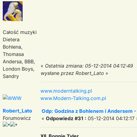
Całość muzyki
Dietera
Bohlena,
Thomasa
Andersa, BBB,
«
Ostatnia zmiana: 05-12-2014 04:12:49
London Boys,
wysłane przez Robert_Lato
»
Sandry
www.moderntalking.pl
www.Modern-Talking.com.pl
Robert_Lato
Odp: Godzina z Bohlenem i Andersem -
Forumowicz
«
Odpowiedz #31 :
05-12-2014 04:12:17 
XII. Bonnie Tyler