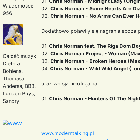
01.
Chris Norman - Midnight Lady (Origin
Wiadomości:
02.
Chris Norman - Some Hearts Are Di
956
03.
Chris Norman - No Arms Can Ever H
Dodatkowo pojawiły się nagrania spoza p
01.
Chris Norman feat. The Riga Dom Boy
02.
Chris Norman Project - Woman (Maxi
Całość muzyki
03.
Chris Norman - Broken Heroes (Max
Dietera
04.
Chris Norman - Wild Wild Angel (Lon
Bohlena,
Thomasa
oraz wersja nieoficjalna:
Andersa, BBB,
London Boys,
01.
Chris Norman - Hunters Of The Nigh
Sandry
www.moderntalking.pl