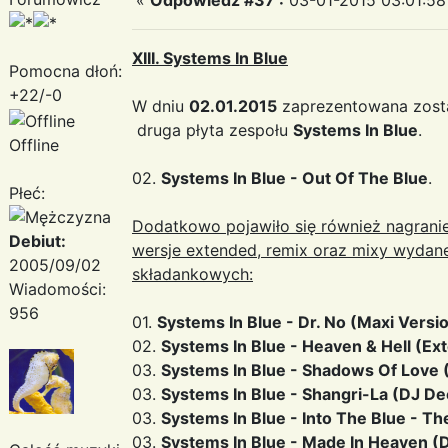
XIII. Systems In Blue
Pomocna dłoń:
+22/-0
W dniu
02.01.2015
zaprezentowana zosta
druga płyta zespołu
Systems In Blue
.
Offline
02.
Systems In Blue - Out Of The Blue
.
Płeć:
Dodatkowo pojawiło się również nagranie
Debiut:
wersje extended, remix oraz mixy wydan
2005/09/02
składankowych:
Wiadomości:
956
01.
Systems In Blue ‎- Dr. No (Maxi Versi
02.
Systems In Blue - Heaven & Hell (Ex
03.
Systems In Blue ‎- Shadows Of Love 
03.
Systems In Blue ‎- Shangri-La (DJ D
03.
Systems In Blue ‎- Into The Blue - Th
03.
Systems In Blue ‎- Made In Heaven (