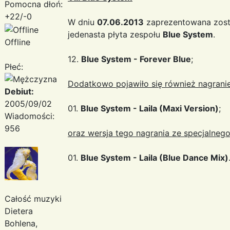
Pomocna dłoń:
+22/-0
W dniu
07.06.2013
zaprezentowana zost
jedenasta płyta zespołu
Blue System
.
Offline
12.
Blue System - Forever Blue
;
Płeć:
Dodatkowo pojawiło się również nagranie
Debiut:
2005/09/02
01.
Blue System - Laila (Maxi Version)
;
Wiadomości:
956
oraz wersja tego nagrania ze specjalneg
01.
Blue System - Laila (Blue Dance Mix)
Całość muzyki
Dietera
Bohlena,