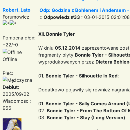
Robert_Lato
Odp: Godzina z Bohlenem i Andersem -
Forumowicz
«
Odpowiedz #33 :
03-01-2015 02:01:08
XII. Bonnie Tyler
Pomocna dłoń:
+22/-0
W dniu
05.12.2014
zaprezentowane zosta
fragmenty płyty
Bonnie Tyler - Silhouett
Offline
wyprodukowanych przez
Dietera Bohlen
Płeć:
01.
Bonnie Tyler - Silhouette In Red
;
Debiut:
Dodatkowo pojawiły się również nagrania
2005/09/02
Wiadomości:
01.
Bonnie Tyler - Sally Comes Around 
956
02.
Bonnie Tyler - From The Bottom Of 
03.
Bonnie Tyler - Stay (Long Version)
.