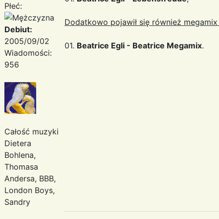
Płeć:
Dodatkowo pojawił się również megamix 
Debiut:
2005/09/02
01.
Beatrice Egli - Beatrice Megamix
.
Wiadomości:
956
Całość muzyki
Dietera
Bohlena,
Thomasa
Andersa, BBB,
London Boys,
Sandry