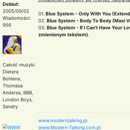
Debiut:
2005/09/02
01.
Blue System - Only With You (Exten
Wiadomości:
02.
Blue System - Body To Body (Maxi V
956
03.
Blue System - If I Can't Have Your L
zmienionym tekstem)
.
Całość muzyki
Dietera
Bohlena,
Thomasa
Andersa, BBB,
London Boys,
Sandry
www.moderntalking.pl
www.Modern-Talking.com.pl