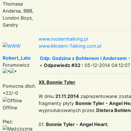
Thomasa
Andersa, BBB,
London Boys,
Sandry
www.moderntalking.pl
www.Modern-Talking.com.pl
Robert_Lato
Odp: Godzina z Bohlenem i Andersem -
Forumowicz
«
Odpowiedz #32 :
05-12-2014 04:12:07
XII. Bonnie Tyler
Pomocna dłoń:
+22/-0
W dniu
21.11.2014
zaprezentowane został
fragmenty płyty
Bonnie Tyler - Angel He
Offline
wyprodukowanych przez
Dietera Bohlen
Płeć:
01.
Bonnie Tyler - Angel Heart
;