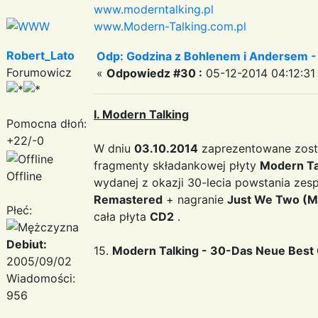
www.moderntalking.pl
www.Modern-Talking.com.pl
Robert_Lato
Odp: Godzina z Bohlenem i Andersem -
Forumowicz
«
Odpowiedz #30 :
05-12-2014 04:12:31
I. Modern Talking
Pomocna dłoń:
+22/-0
W dniu
03.10.2014
zaprezentowane zost
fragmenty składankowej płyty
Modern Ta
Offline
wydanej z okazji 30-lecia powstania zesp
Remastered
+ nagranie
Just We Two (Mo
Płeć:
cała płyta
CD2
.
Debiut:
15.
Modern Talking - 30-Das Neue Best
2005/09/02
Wiadomości:
956