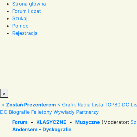
Strona główna
Forum i czat
Szukaj
Pomoc
Rejestracja
×
>
Zostań Prezenterem
<
Grafik Radia
Lista TOP80 DC
Li
DC
Biografie
Felietony
Wywiady
Partnerzy
Forum
•
KLASYCZNE
•
Muzyczne
(Moderator:
Sz
Andersem - Dyskografie