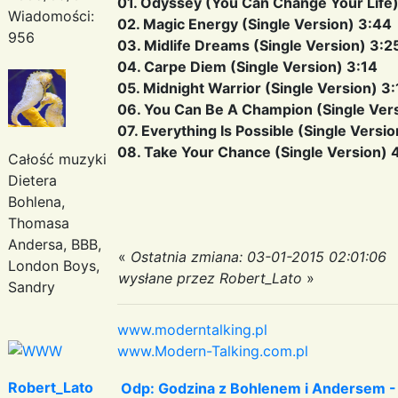
01. Odyssey (You Can Change Your Life)
Wiadomości:
02. Magic Energy (Single Version) 3:44
956
03. Midlife Dreams (Single Version) 3:2
04. Carpe Diem (Single Version) 3:14
05. Midnight Warrior (Single Version) 3
06. You Can Be A Champion (Single Vers
07. Everything Is Possible (Single Versi
08. Take Your Chance (Single Version) 
Całość muzyki
Dietera
Bohlena,
Thomasa
Andersa, BBB,
«
Ostatnia zmiana: 03-01-2015 02:01:06
London Boys,
wysłane przez Robert_Lato
»
Sandry
www.moderntalking.pl
www.Modern-Talking.com.pl
Robert_Lato
Odp: Godzina z Bohlenem i Andersem -