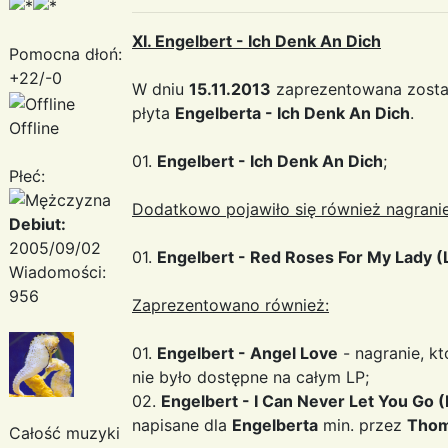
XI. Engelbert - Ich Denk An Dich
Pomocna dłoń:
+22/-0
W dniu
15.11.2013
zaprezentowana zosta
płyta
Engelberta - Ich Denk An Dich
.
Offline
01.
Engelbert - Ich Denk An Dich
;
Płeć:
Dodatkowo pojawiło się również nagranie
Debiut:
2005/09/02
01.
Engelbert - Red Roses For My Lady (
Wiadomości:
956
Zaprezentowano również:
01.
Engelbert - Angel Love
- nagranie, kt
nie było dostępne na całym LP;
02.
Engelbert - I Can Never Let You Go 
napisane dla
Engelberta
min. przez
Thom
Całość muzyki