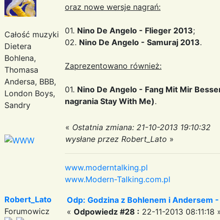
oraz nowe wersje nagrań:
01.
Nino De Angelo - Flieger 2013
;
Całość muzyki
02.
Nino De Angelo - Samuraj 2013
.
Dietera
Bohlena,
Zaprezentowano również:
Thomasa
Andersa, BBB,
01.
Nino De Angelo - Fang Mit Mir Besser
London Boys,
nagrania Stay With Me)
.
Sandry
«
Ostatnia zmiana: 21-10-2013 19:10:32
wysłane przez Robert_Lato
»
www.moderntalking.pl
www.Modern-Talking.com.pl
Robert_Lato
Odp: Godzina z Bohlenem i Andersem -
Forumowicz
«
Odpowiedz #28 :
22-11-2013 08:11:18 