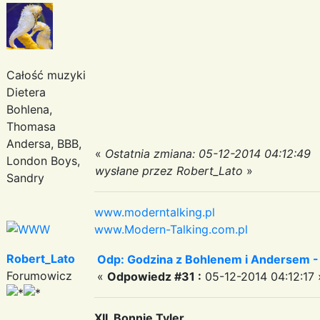
Całość muzyki
Dietera
Bohlena,
Thomasa
Andersa, BBB,
«
Ostatnia zmiana: 05-12-2014 04:12:49
London Boys,
wysłane przez Robert_Lato
»
Sandry
www.moderntalking.pl
www.Modern-Talking.com.pl
Robert_Lato
Odp: Godzina z Bohlenem i Andersem -
Forumowicz
«
Odpowiedz #31 :
05-12-2014 04:12:17 
XII. Bonnie Tyler