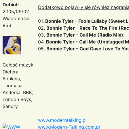
Debiut:
Dodatkowo pojawiły się również nagrania
2005/09/02
Wiadomości:
01.
Bonnie Tyler - Fools Lullaby (Sweet L
956
02.
Bonnie Tyler - Race To The Fire (Ra
03.
Bonnie Tyler - Call Me (Radio Mix)
;
04.
Bonnie Tyler - Call Me (Unplugged Mi
05.
Bonnie Tyler - God Gave Love To You
Całość muzyki
Dietera
Bohlena,
Thomasa
Andersa, BBB,
London Boys,
Sandry
www.moderntalking.pl
www.Modern-Talking.com.pl