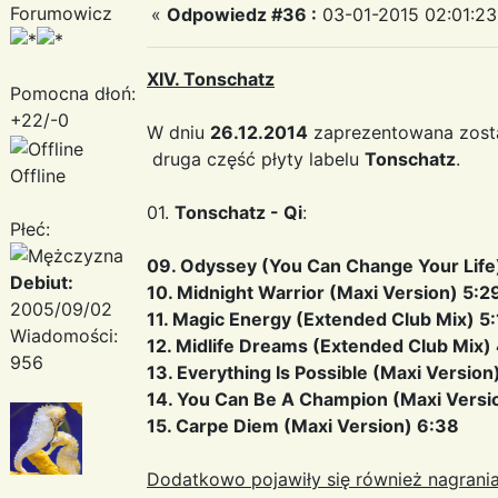
Forumowicz
«
Odpowiedz #36 :
03-01-2015 02:01:23
XIV. Tonschatz
Pomocna dłoń:
+22/-0
W dniu
26.12.2014
zaprezentowana zosta
druga część płyty labelu
Tonschatz
.
Offline
01.
Tonschatz - Qi
:
Płeć:
09. Odyssey (You Can Change Your Life)
Debiut:
10. Midnight Warrior (Maxi Version) 5:2
2005/09/02
11. Magic Energy (Extended Club Mix) 5:
Wiadomości:
12. Midlife Dreams (Extended Club Mix)
956
13. Everything Is Possible (Maxi Version
14. You Can Be A Champion (Maxi Versio
15. Carpe Diem (Maxi Version) 6:38
Dodatkowo pojawiły się również nagrania