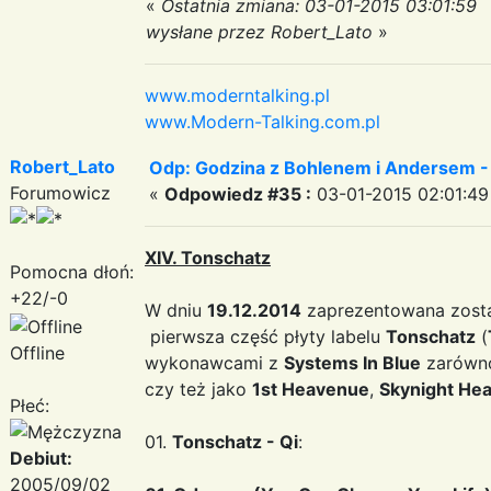
«
Ostatnia zmiana: 03-01-2015 03:01:59
wysłane przez Robert_Lato
»
www.moderntalking.pl
www.Modern-Talking.com.pl
Robert_Lato
Odp: Godzina z Bohlenem i Andersem -
Forumowicz
«
Odpowiedz #35 :
03-01-2015 02:01:49
XIV. Tonschatz
Pomocna dłoń:
+22/-0
W dniu
19.12.2014
zaprezentowana zosta
pierwsza część płyty labelu
Tonschatz
(
Offline
wykonawcami z
Systems In Blue
zarówno
czy też jako
1st Heavenue
,
Skynight He
Płeć:
01.
Tonschatz - Qi
:
Debiut:
2005/09/02