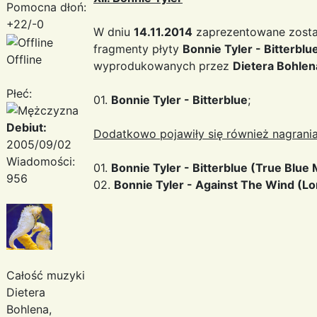
Pomocna dłoń:
+22/-0
W dniu
14.11.2014
zaprezentowane zosta
fragmenty płyty
Bonnie Tyler - Bitterblu
Offline
wyprodukowanych przez
Dietera Bohlen
Płeć:
01.
Bonnie Tyler - Bitterblue
;
Debiut:
Dodatkowo pojawiły się również nagrania
2005/09/02
Wiadomości:
01.
Bonnie Tyler - Bitterblue (True Blue 
956
02.
Bonnie Tyler - Against The Wind (Lo
Całość muzyki
Dietera
Bohlena,