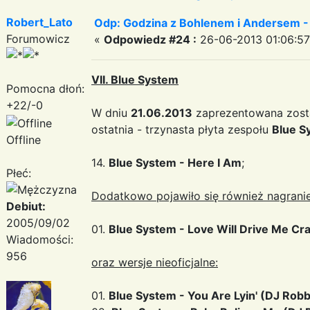
Robert_Lato
Odp: Godzina z Bohlenem i Andersem -
Forumowicz
«
Odpowiedz #24 :
26-06-2013 01:06:57
VII. Blue System
Pomocna dłoń:
+22/-0
W dniu
21.06.2013
zaprezentowana zosta
ostatnia - trzynasta płyta zespołu
Blue S
Offline
14.
Blue System - Here I Am
;
Płeć:
Dodatkowo pojawiło się również nagranie
Debiut:
2005/09/02
01.
Blue System - Love Will Drive Me Cr
Wiadomości:
956
oraz wersje nieoficjalne:
01.
Blue System - You Are Lyin' (DJ Rob