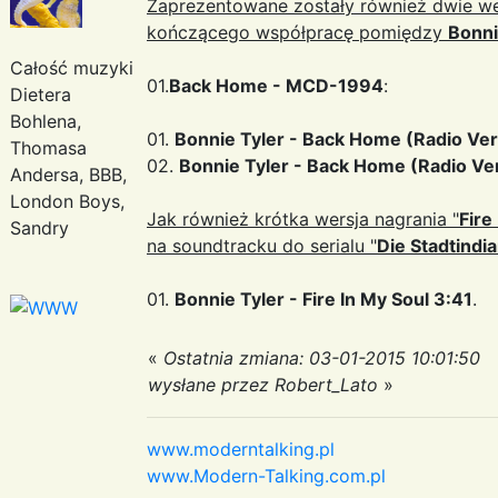
Zaprezentowane zostały również dwie wer
kończącego współpracę pomiędzy
Bonni
Całość muzyki
01.
Back Home - MCD-1994
:
Dietera
Bohlena,
01.
Bonnie Tyler - Back Home (Radio Vers
Thomasa
02.
Bonnie Tyler - Back Home (Radio Ver
Andersa, BBB,
London Boys,
Jak również krótka wersja nagrania "
Fire
Sandry
na soundtracku do serialu "
Die Stadtindi
01.
Bonnie Tyler - Fire In My Soul 3:41
.
«
Ostatnia zmiana: 03-01-2015 10:01:50
wysłane przez Robert_Lato
»
www.moderntalking.pl
www.Modern-Talking.com.pl