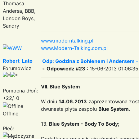
Thomasa
Andersa, BBB,
London Boys,
Sandry
www.moderntalking.pl
www.Modern-Talking.com.pl
Robert_Lato
Odp: Godzina z Bohlenem i Andersem -
Forumowicz
«
Odpowiedz #23 :
15-06-2013 01:06:35
VII. Blue System
Pomocna dłoń:
+22/-0
W dniu
14.06.2013
zaprezentowana zost
dwunasta płyta zespołu
Blue System
.
Offline
13.
Blue System - Body To Body
;
Płeć:
Dodatkowo pojawiły się również nagrania