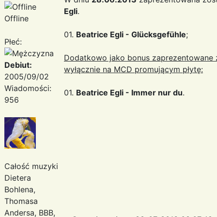
Egli
.
Offline
01.
Beatrice Egli - Glücksgefühle
;
Płeć:
Dodatkowo jako bonus zaprezentowane zo
Debiut:
wyłącznie na MCD promującym płytę:
2005/09/02
Wiadomości:
01.
Beatrice Egli - Immer nur du
.
956
Całość muzyki
Dietera
Bohlena,
Thomasa
Andersa, BBB,