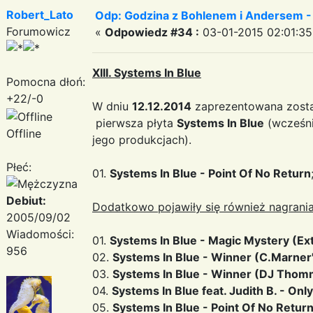
Robert_Lato
Odp: Godzina z Bohlenem i Andersem -
Forumowicz
«
Odpowiedz #34 :
03-01-2015 02:01:35
XIII. Systems In Blue
Pomocna dłoń:
+22/-0
W dniu
12.12.2014
zaprezentowana zosta
pierwsza płyta
Systems In Blue
(wcześni
Offline
jego produkcjach).
Płeć:
01.
Systems In Blue - Point Of No Return
Debiut:
Dodatkowo pojawiły się również nagrania
2005/09/02
Wiadomości:
01.
Systems In Blue - Magic Mystery (E
956
02.
Systems In Blue - Winner (C.Marner'
03.
Systems In Blue - Winner (DJ Thomm
04.
Systems In Blue feat. Judith B. - Onl
05.
Systems In Blue - Point Of No Retur