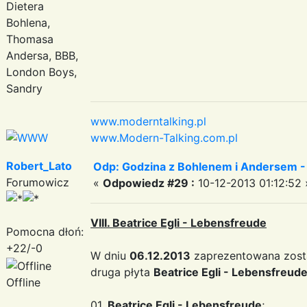
Dietera
Bohlena,
Thomasa
Andersa, BBB,
London Boys,
Sandry
www.moderntalking.pl
www.Modern-Talking.com.pl
Robert_Lato
Odp: Godzina z Bohlenem i Andersem -
Forumowicz
«
Odpowiedz #29 :
10-12-2013 01:12:52 
VIII. Beatrice Egli - Lebensfreude
Pomocna dłoń:
+22/-0
W dniu
06.12.2013
zaprezentowana zosta
druga płyta
Beatrice Egli - Lebensfreud
Offline
01.
Beatrice Egli - Lebensfreude
;