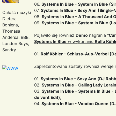
06.
Systems In Blue - System In Blue (Si
07.
Systems In Blue - Sexy Ann (Single-
Całość muzyki
08.
Systems In Blue - A Thousand And 
Dietera
09.
Systems In Blue - System In Blue (L
Bohlena,
Thomasa
Pojawiło się również
Demo
nagrania "
Can
Andersa, BBB,
Systems In Blue
w wykonaniu
Rolfa Köhl
London Boys,
Sandry
01.
Rolf Köhler - Schluss-Aus-Vorbei (D
Zaprezentowane zostały również wersje ni
01.
Systems In Blue - Sexy Ann (DJ Robb
02.
Systems In Blue - Calling Lady Lora
03.
Systems In Blue - Systems In Blue -
de vent Edit)
;
04.
Systems In Blue - Voodoo Queen (D