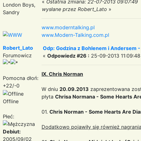
«
Ostatnia zmiana: 22-07-2013 09:07:49
London Boys,
wysłane przez Robert_Lato
»
Sandry
www.moderntalking.pl
www.Modern-Talking.com.pl
Robert_Lato
Odp: Godzina z Bohlenem i Andersem -
Forumowicz
«
Odpowiedz #26 :
25-09-2013 11:09:48
IX. Chris Norman
Pomocna dłoń:
+22/-0
W dniu
20.09.2013
zaprezentowana zost
płyta
Chrisa Normana - Some Hearts Ar
Offline
01.
Chris Norman - Some Hearts Are Di
Płeć:
Dodatkowo pojawiły się również nagrania
Debiut:
2005/09/02