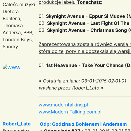
produkcje labelu
Tonschatz
:
Całość muzyki
Dietera
01.
Skynight Avenue ‎- Eppur Si Muove (
Bohlena,
02.
Skynight Avenue ‎- Last Fight Of Th
Thomasa
03.
Skynight Avenue ‎- Christmas Song (
Andersa, BBB,
London Boys,
Zaprezentowana została również wersja ni
Sandry
która do tej pory nie doczekała się wersj
01.
1st Heavenue - Take Your Chance (D
«
Ostatnia zmiana: 03-01-2015 02:01:01
wysłane przez Robert_Lato
»
www.moderntalking.pl
www.Modern-Talking.com.pl
Robert_Lato
Odp: Godzina z Bohlenem i Andersem -
Forumowicz
«
Odpowiedz #37 :
03-01-2015 03:01:58