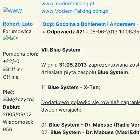
www.moderntalking.pl
www.Modern-Talking.com.pl
Robert_Lato
Odp: Godzina z Bohlenem i Andersem -
Forumowicz
«
Odpowiedz #21 :
05-06-2013 10:06:35
VII. Blue System
Pomocna dłoń:
+22/-0
W dniu
31.05.2013
zaprezentowana zosta
dziesiąta płyta zespołu
Blue System
.
Offline
11.
Blue System - X-Ten
;
Płeć:
Dodatkowo pojawiło się również nagrani
Debiut:
dwóch wersjach:
2005/09/02
Wiadomości:
01.
Blue System - Dr. Mabuse (Radio Vers
956
02.
Blue System - Dr. Mabuse (Maxi Edit