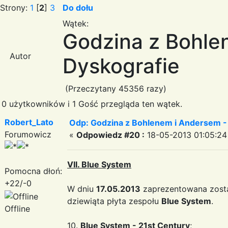
Strony:
1
[
2
]
3
Do dołu
Wątek:
Godzina z Bohle
Autor
Dyskografie
(Przeczytany 45356 razy)
0 użytkowników i 1 Gość przegląda ten wątek.
Robert_Lato
Odp: Godzina z Bohlenem i Andersem -
Forumowicz
«
Odpowiedz #20 :
18-05-2013 01:05:24
VII. Blue System
Pomocna dłoń:
+22/-0
W dniu
17.05.2013
zaprezentowana zosta
dziewiąta płyta zespołu
Blue System
.
Offline
10.
Blue System - 21st Century
;