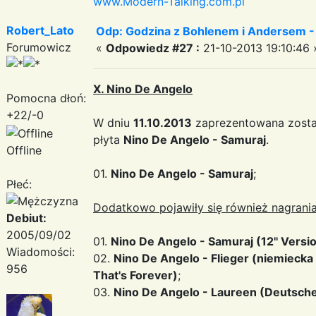
www.Modern-Talking.com.pl
Robert_Lato
Odp: Godzina z Bohlenem i Andersem -
Forumowicz
«
Odpowiedz #27 :
21-10-2013 19:10:46 
X. Nino De Angelo
Pomocna dłoń:
+22/-0
W dniu
11.10.2013
zaprezentowana zosta
płyta
Nino De Angelo - Samuraj
.
Offline
01.
Nino De Angelo - Samuraj
;
Płeć:
Dodatkowo pojawiły się również nagrania
Debiut:
2005/09/02
01.
Nino De Angelo - Samuraj (12'' Versi
Wiadomości:
02.
Nino De Angelo - Flieger (niemiecka
956
That's Forever)
;
03.
Nino De Angelo - Laureen (Deutsche