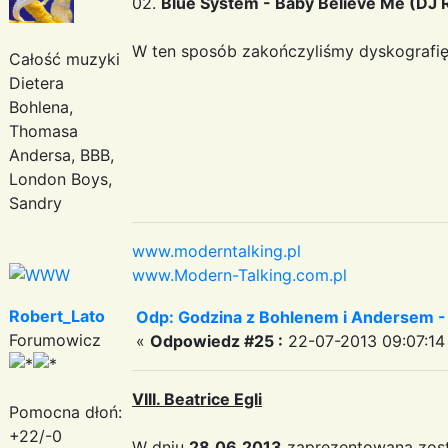
02.
Blue System - Baby Believe Me (DJ Ro
W ten sposób zakończyliśmy dyskografię
Całość muzyki
Dietera
Bohlena,
Thomasa
Andersa, BBB,
London Boys,
Sandry
www.moderntalking.pl
www.Modern-Talking.com.pl
Robert_Lato
Odp: Godzina z Bohlenem i Andersem -
Forumowicz
«
Odpowiedz #25 :
22-07-2013 09:07:14
VIII. Beatrice Egli
Pomocna dłoń:
+22/-0
W dniu
28.06.2013
zaprezentowana zost